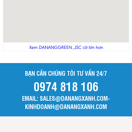
hiểu biết rộng. Lái xe cẩn thận
Đoàn Thu Trang
-
Ngày gửi: 29/10/2014
Ngày 2/9/14: Chuyến đi rất tuyệt vời, hướng dẫn viên
và tài xế rất nhiệt tình. Gia đình xin cảm ơn công ty
Xem DANANGGREEN.,JSC cỡ lớn hơn
BẠN CẦN CHÚNG TÔI TƯ VẤN 24/7
0974 818 106
EMAIL: SALES@DANANGXANH.COM-
KINHDOANH@DANANGXANH.COM