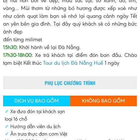
bị hút hồn bởi vẻ đẹp, màu sắc sặc sỡ xanh, đỏ, tím,
vàng… Mùi thơm từ những bó hương được xếp xoè như
như cánh quạt làm bạn sẽ nhớ lại quang cảnh ngày Tết
an yên bên gia đình. Tại đây quý khách sẽ có những bức
ảnh đẹp
đến từng milimet
15h30:
Khởi hành về lại Đà Nẵng.
17h30-18h00:
Xe trả khách tại điểm đón ban đầu. Chào
tạm biệt Kết thúc
Tour du lịch Đà Nẵng Huế
1 ngày
PHỤ LỤC CHƯƠNG TRÌNH
DỊCH VỤ BAO GỒM
KHÔNG BAO GỒM
✓
Xe đưa đón tại khách sạn
loại 16 chỗ
✓
Hướng dẫn viên du lịch
✓
Ăn trưa thực đơn cơm Việt