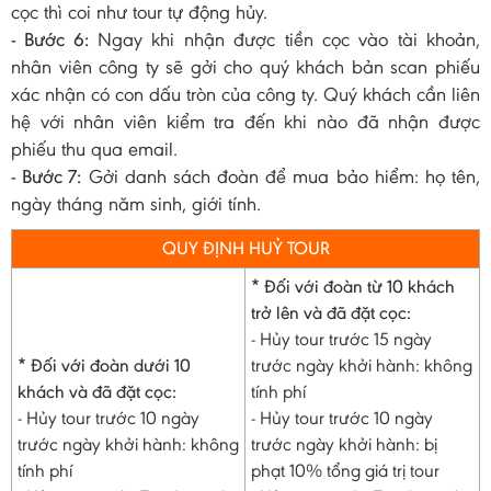
cọc thì coi như tour tự động hủy.
- Bước 6:
Ngay khi nhận được tiền cọc vào tài khoản,
nhân viên công ty sẽ gởi cho quý khách bản scan phiếu
xác nhận có con dấu tròn của công ty. Quý khách cần liên
hệ với nhân viên kiểm tra đến khi nào đã nhận được
phiếu thu qua email.
- Bước 7:
Gởi danh sách đoàn để mua bảo hiểm: họ tên,
ngày tháng năm sinh, giới tính.
QUY ĐỊNH HUỶ TOUR
* Đối với đoàn từ 10 khách
trở lên và đã đặt cọc:
- Hủy tour trước 15 ngày
* Đối với đoàn dưới 10
trước ngày khởi hành: không
khách và đã đặt cọc:
tính phí
- Hủy tour trước 10 ngày
- Hủy tour trước 10 ngày
trước ngày khởi hành: không
trước ngày khởi hành: bị
tính phí
phạt 10% tổng giá trị tour