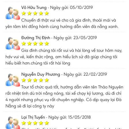
Võ Hữu Trung
-
Ngày gửi: 05/10/2019
Chuyến đi thật vui vẻ cho cả gia đình, thoải mái và
yên tâm khi đồng hành cùng hướng dẫn viên đà nẵng xanh.
Đường Thị Định
-
Ngày gửi: 23/05/2019
Gia đình chúng tôi rất vui và hài lòng về tour hôm nay,
hdv vui vẻ, kiến thức rộng, am hiểu lịch sử đã giúp chúng tôi
hiểu biết hơn.chúng tôi rất hài lòng
Nguyễn Duy Phương
-
Ngày gửi: 22/02/2019
Tour tổ chức quá tốt, hướng dẫn viên tên Thảo Nguyên
rất nhiệt tình dù trời nắng nóng, tài xế chạy kỹ lương, dù đi chỉ
4 người nhưng phục vụ rất chuyên nghiệp. Có dịp quay lại Đà
Nẵng sẽ đi lại công ty này
Lại Thị Tuyến
-
Ngày gửi: 15/05/2018