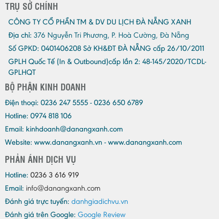
TRỤ SỞ CHÍNH
CÔNG TY CỔ PHẦN TM & DV DU LỊCH ĐÀ NẴNG XANH
Địa chỉ:
376 Nguyễn Tri Phương, P. Hoà Cường, Đà Nẵng
Số GPKD:
0401406208 Sở KH&ĐT ĐÀ NẴNG cấp 26/10/2011
GPLH Quốc Tế (In & Outbound)cấp lần 2:
48-145/2020/TCDL-
GPLHQT
BỘ PHẬN KINH DOANH
Điện thoại:
0236 247 5555 - 0236 650 6789
Hotline: 0974 818 106
Email:
kinhdoanh@danangxanh.com
Website: www.danangxanh.vn - www.danangxanh.com
PHẢN ÁNH DỊCH VỤ
Hotline:
0236 3 616 919
Email:
info@danangxanh.com
Đánh giá trực tuyến:
danhgiadichvu.vn
Đánh giá trên Google:
Google Review