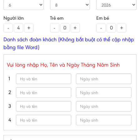
Người lớn
Trẻ em
Em bé
-
+
-
+
-
+
Danh sách đoàn khách (Không bắt buột có thể cập nhập
bằng file Word)
Vui lòng nhập Họ, Tên và Ngày Tháng Năm Sinh
1
2
3
4