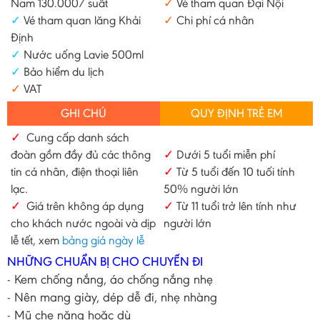
Nam 130.000/ suất
✓
Vé tham quan Đại Nội
✓
Vé tham quan lăng Khải
✓
Chi phí cá nhân
Định
✓
Nước uống Lavie 500ml
✓
Bảo hiểm du lịch
✓
VAT
GHI CHÚ
QUY ĐỊNH TRẺ EM
✓
Cung cấp danh sách
đoàn gồm đầy đủ các thông
✓
Dưới 5 tuổi miễn phí
tin cá nhân, điện thoại liên
✓
Từ 5 tuổi đến 10 tuối tính
lạc.
50% người lớn
✓
Giá trên không áp dụng
✓
Từ 11 tuổi trở lên tính như
cho khách nước ngoài và dịp
người lớn
lễ tết, xem
bảng giá ngày lễ
NHỮNG CHUẨN BỊ CHO CHUYẾN ĐI
- Kem chống nắng, áo chống nắng nhẹ
- Nên mang giày, dép dễ đi, nhẹ nhàng
- Mũ che năng hoặc dù