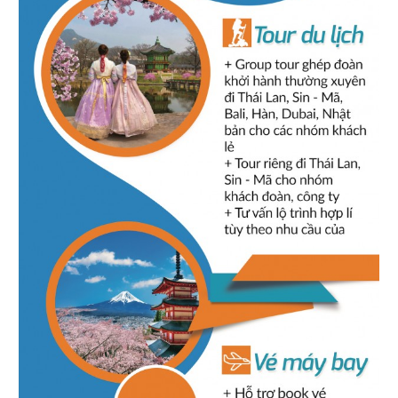
Tôi hài lòng về dịch vụ của công ty, hướng dẫn viên
tốt,nhiệt tình. Năm sau sẽ tiếp tục chuyến du lịch do Đà Nẵng
Xanh tổ chức.
Hà Ngọc Thủy
-
Ngày gửi: 10/09/2016
Tour tổ chức rất tốt, giá tour hợp lý, hướng dẫn viên
nhiệt tình, vui vẻ. Tôi rất thích chuyến đi này.
Nguyễn thị Chi
-
Ngày gửi: 07/07/2016
Dịch vụ tốt, hướng dẫn viên nhiệt tình vui vẻ
Lưu thị Bích Liên
-
Ngày gửi: 07/07/2016
Hài lòng về dịch vụ của công ty không có gì phàn nàn,
Tốt.
Lương Xuân Ngọc
-
Ngày gửi: 22/06/2016