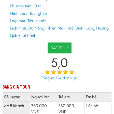
Phương tiện:
Ô tô
Hình thức:
Tour ghép
Loại tour:
Tiêu chuẩn
Lịch trình:
Đà Nẵng - Thiên Mụ - Khải Định - Làng Hương
Lịch khởi hành:
ĐẶT TOUR
5,0
Tổng số
104
đánh giá
BẢNG GIÁ TOUR
Số lượng
Người lớn
Trẻ em
Em bé
>= 8 khách
760.000
380.000
Liên hệ
VNĐ
VNĐ