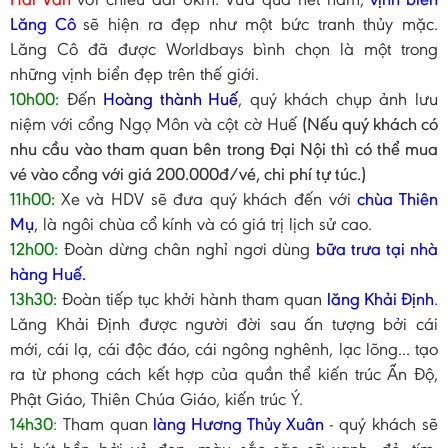
Lăng Cô
sẽ hiện ra đẹp như một bức tranh thủy mặc.
Lăng Cô đã được Worldbays bình chọn là một trong
những vịnh biển đẹp trên thế giới.
10h00:
Đến
Hoàng thành Huế
, quý khách chụp ảnh lưu
niệm với cổng Ngọ Môn và cột cờ Huế
(Nếu quý khách có
nhu cầu vào tham quan bên trong Đại Nội thì có thể mua
vé vào cổng với giá 200.000đ/vé, chi phí tự túc.)
11h00:
Xe và HDV sẽ đưa quý khách đến với
chùa Thiên
Mụ
,
là ngôi chùa cổ kính và có giá trị lịch sử cao.
12h00:
Đoàn dừng chân nghỉ ngơi dùng
bữa trưa tại nhà
hàng Huế.
13h30:
Đoàn tiếp tục khởi hành tham quan
l
ăng Khải Định
.
Lăng Khải Định được người đời sau ấn tượng bởi cái
mới, cái lạ, cái độc đáo, cái ngông nghênh, lạc lõng... tạo
ra từ phong cách kết hợp của quần thể kiến trúc Ấn Độ,
Phật Giáo, Thiên Chúa Giáo, kiến trúc Ý.
14h30
:
Tham quan
làng Hương Thủy Xuân
- quý khách sẽ