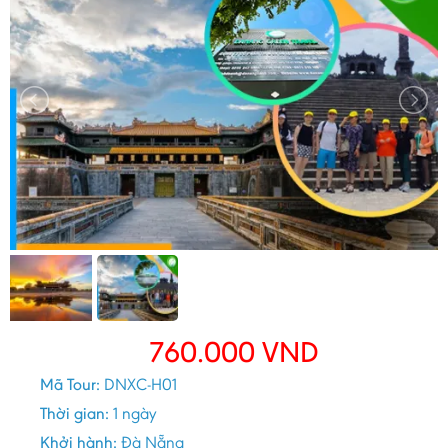
760.000
VND
Mã Tour:
DNXC-H01
Thời gian:
1 ngày
Khởi hành:
Đà Nẵng