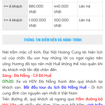
>= 6 khách
880.000
440.000
Liên hệ
VNĐ
VNĐ
>= 4 khách
1.000.000
500.000
Liên hệ
VNĐ
VNĐ
THÔNG TIN ĐIỂM ĐẾN VÀ HÀNH TRÌNH
Nét trầm mặc cổ kính, Đại Nội Hoàng Cung tái hiện lịch
sử của chốn lầu son hay những lời ca ngọt ngào trên
sông Hương đã tạo nên một Huế không thể nào quên khi
du khách một lần đặt chân đến.
Sáng : Đà Nẵng - Cố Đô Huế
07h30:
Xe và HDV Đà Nẵng Xanh đón quý khách tại
khách sạn.
Bắt đầu tour du lịch Đà Nẵng Huế -
Di tích
cung đình còn nguyên vẹn nhất ở Việt Nam
Trên đường đi, quý khách sẽ ngang qua
Hầm đường bộ
Hải Vân
với chiều dài 6km. Vừa qua hết hầm,
vịnh biển