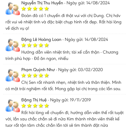
Nguyễn Thị Thu Huyền
-
Ngày gửi: 14/08/2024
Đoàn đã có 1 chuyến đi thật vui với chị Dung. Chị hdv
rất vui vẻ nhiệt tình và đặc biệt chụp hình rất đẹp. Rất hài lòng
về dịch vụ ạ!
Đặng Lê Hoàng Loan
-
Ngày gửi: 14/08/2024
Hướng dẫn viên nhiệt tình; tài xế cẩn thận - Chương
trình phù hợp - Đồ ăn ngon, nhiều
Phạm Quỳnh Như
-
Ngày gửi: 03/02/2020
Chị Sen rất nhanh nhẹn, nhiệt tình và thân thiện. Mình
có một trải nghiệm rất tốt. Mong gặp lại chị trong các lần sau.
Đặng Thị Huệ
-
Ngày gửi: 19/11/2019
Rất hài lòng về chuyến đi, hướng dẫn viên thế rất tuyệt
vời, lần sau chắc chắn sẽ đi nữa Kim thành nhân viên thiết kế
tuor rất tận tâm chắc chắn lần tới sẽ tìm thành đặt nữa