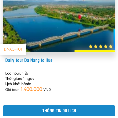
được nhiều thông tin bổ ích
Trịnh Thị Hoài
-
Ngày gửi: 17/12/2015
Tác phong làm việc rất chu đáo. Thơi gian chính xác
Nguyễn Phương Thảo
-
Ngày gửi: 25/07/2015
DNXC-H01
Hài lòng với tour du lịch Đà Nẵng - Huế, hướng dẫn
viên tận tình, vui vẻ, chất lượng xe tốt, phục vụ chu đáo, địa
Daily tour Da Nang to Hue
điểm thăm quan và thời lượng phù hợp
Nguyễn Thị Thanh
-
Ngày gửi: 25/07/2015
Loại tour:
1 일
Thời gian:
1 ngày
Chuyến đi du lịch tham quan tour cung đình Huế tôi
Lịch khởi hành:
1.400.000
cảm thấy như trong mơ. Tôi kính phục các đời vui Nguyễn đã
Giá tour:
VND
để lại cho con cháu di sản vô cùng quý giá + sự hướng dẫn
nhiệt tình chu đáo của tua chúng tôi nếu có điều kiện còn muốn
quay lại lần nữa
THÔNG TIN DU LICH
Trần Thị Lộc
-
Ngày gửi: 06/02/2015