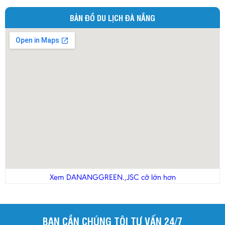
BẢN ĐỒ DU LỊCH ĐÀ NẴNG
Xem DANANGGREEN.,JSC cỡ lớn hơn
BẠN CẦN CHÚNG TÔI TƯ VẤN 24/7