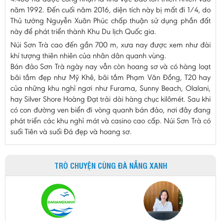
năm 1992. Đến cuối năm 2016, diện tích này bị mất đi 1/4, do
Thủ tướng Nguyễn Xuân Phúc chấp thuận sử dụng phần đất
này để phát triển thành Khu Du lịch Quốc gia.
Núi Sơn Trà cao đến gần 700 m, xưa nay được xem như đài
khí tượng thiên nhiên của nhân dân quanh vùng.
Bán đảo Sơn Trà ngày nay vẫn còn hoang sơ và có hàng loạt
bãi tắm đẹp như Mỹ Khê, bãi tắm Phạm Văn Đồng, T20 hay
của những khu nghỉ ngơi như Furama, Sunny Beach, Olalani,
hay Silver Shore Hoàng Đạt trải dài hàng chục kilômét. Sau khi
có con đường ven biển đi vòng quanh bán đảo, nơi đây đang
phát triển các khu nghỉ mát và casino cao cấp. Núi Sơn Trà có
suối Tiên và suối Đá đẹp và hoang sơ.
TRÒ CHUYỆN CÙNG ĐÀ NẴNG XANH