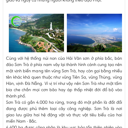
Cùng với hệ thống núi non của Hải Vân sơn ở phía bắc, bán
đảo Sơn Trà ở phía nam vây lại thành hình cánh cung tạo nên
một vịnh biển mang tên vũng Sơn Trà, hay còn gọi bằng nhiều
tên khác khá quen thuộc như vũng Tiên Sa, vũng Thùng, vũng
Hàn, vịnh Ðà Nẵng. Vì vị trí như vậy nên Sơn Trà như một tấm
bia che chắn mọi cơn bão hay áp thấp nhiệt đới đổ bộ vào
thành phố.
Sơn Trà có gần 4.000 ha rừng, trong đó một phần là đất đồi
đang được phủ thêm loại cây công nghiệp. Sơn Trà là nơi
giao lưu giữa hai hệ động vật và thực vật tiêu biểu của hai
miền Nam - Bắc.
4.400 ha được công nhận là khu vực bảo tồn thiên nhiên vào