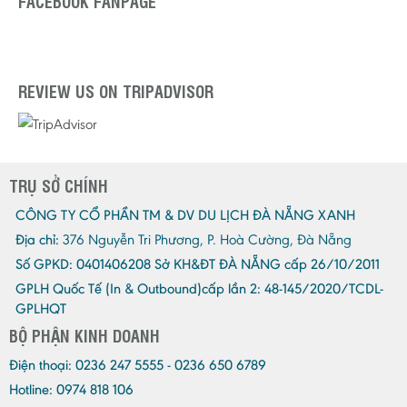
FACEBOOK FANPAGE
REVIEW US ON TRIPADVISOR
TRỤ SỞ CHÍNH
CÔNG TY CỔ PHẦN TM & DV DU LỊCH ĐÀ NẴNG XANH
Địa chỉ:
376 Nguyễn Tri Phương, P. Hoà Cường, Đà Nẵng
Số GPKD:
0401406208 Sở KH&ĐT ĐÀ NẴNG cấp 26/10/2011
GPLH Quốc Tế (In & Outbound)cấp lần 2:
48-145/2020/TCDL-
GPLHQT
BỘ PHẬN KINH DOANH
Điện thoại:
0236 247 5555 - 0236 650 6789
Hotline: 0974 818 106