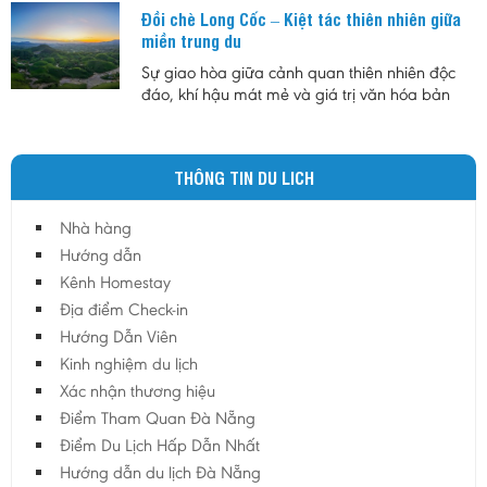
dân và du khách những trải nghiệm độc đáo
Đồi chè Long Cốc – Kiệt tác thiên nhiên giữa
giữa không gian biển về đêm với sự kết hợp
miền trung du
của ánh sáng, ẩm thực và âm nhạc.
Sự giao hòa giữa cảnh quan thiên nhiên độc
đáo, khí hậu mát mẻ và giá trị văn hóa bản
địa đã tạo nên sức hút riêng cho đồi chè Long
Cốc. Không chỉ là vùng nguyên liệu chè nổi
tiếng, nơi đây còn được xem là biểu tượng của
THÔNG TIN DU LICH
du lịch sinh thái Phú Thọ, góp phần quảng bá
hình ảnh vùng trung du Việt Nam đến với du
khách trong nước và quốc tế.
Nhà hàng
Hướng dẫn
Kênh Homestay
Địa điểm Check-in
Hướng Dẫn Viên
Kinh nghiệm du lịch
Xác nhận thương hiệu
Điểm Tham Quan Đà Nẵng
Điểm Du Lịch Hấp Dẫn Nhất
Hướng dẫn du lịch Đà Nẵng