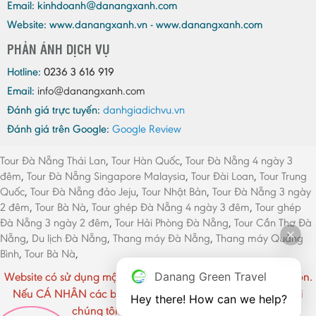
Email:
kinhdoanh@danangxanh.com
Website: www.danangxanh.vn - www.danangxanh.com
PHẢN ÁNH DỊCH VỤ
Hotline:
0236 3 616 919
Email:
info@danangxanh.com
Đánh giá trực tuyến:
danhgiadichvu.vn
Đánh giá trên Google:
Google Review
Tour Đà Nẵng Thái Lan
,
Tour Hàn Quốc
,
Tour Đà Nẵng 4 ngày 3
đêm
,
Tour Đà Nẵng Singapore Malaysia
,
Tour Đài Loan
,
Tour Trung
Quốc
,
Tour Đà Nẵng đảo Jeju
,
Tour Nhật Bản
,
Tour Đà Nẵng 3 ngày
2 đêm
,
Tour Bà Nà
,
Tour ghép Đà Nẵng 4 ngày 3 đêm
,
Tour ghép
Đà Nẵng 3 ngày 2 đêm
,
Tour Hải Phòng Đà Nẵng
,
Tour Cần Thơ Đà
Nẵng
,
Du lịch Đà Nẵng
,
Thang máy Đà Nẵng
,
Thang máy Quảng
Bình
,
Tour Bà Nà
,
Danang Green Travel
Website có sử dụng một số hình ảnh CÁ NHÂN chưa rõ nguồn.
Nếu CÁ NHÂN các bạn cảm thấy phiền vui lòng liên hệ với
Hey there! How can we help?
chúng tôi. Xin chân thành cảm ơn !