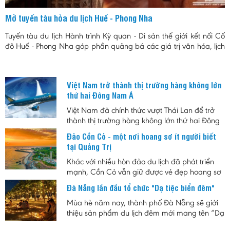
Mở tuyến tàu hỏa du lịch Huế - Phong Nha
Tuyến tàu du lịch Hành trình Kỳ quan - Di sản thế giới kết nối Cố
đô Huế - Phong Nha góp phần quảng bá các giá trị văn hóa, lịch
sử và thiên nhiêu của khu vực Bắc Trung Bộ.
Việt Nam trở thành thị trường hàng không lớn
thứ hai Đông Nam Á
Việt Nam đã chính thức vượt Thái Lan để trở
thành thị trường hàng không lớn thứ hai Đông
Nam Á, đánh dấu bước tiến quan trọng của
Đảo Cồn Cỏ - một nơi hoang sơ ít người biết
ngành hàng không trong bối cảnh nhu cầu đi
tại Quảng Trị
lại và du lịch tiếp tục tăng trưởng mạnh.
Khác với nhiều hòn đảo du lịch đã phát triển
mạnh, Cồn Cỏ vẫn giữ được vẻ đẹp hoang sơ
cùng nhịp sống chậm. Đây là lựa chọn phù
Đà Nẵng lần đầu tổ chức "Dạ tiệc biển đêm"
hợp cho những ai muốn tìm một nơi nghỉ ngắn
ngày, tránh sự đông đúc, đồng thời khám phá
Mùa hè năm nay, thành phố Đà Nẵng sẽ giới
hệ sinh thái biển, rừng nguyên sinh và những
thiệu sản phẩm du lịch đêm mới mang tên “Dạ
giá trị lịch sử của vùng biển tiền tiêu Quảng Trị.
tiệc Biển đêm”, hứa hẹn mang đến cho người