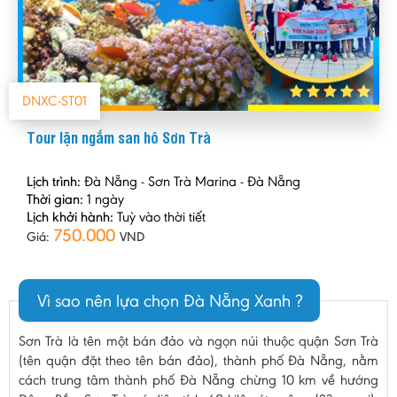
DNXC-ST01
Tour lặn ngắm san hô Sơn Trà
Lịch trình:
Đà Nẵng - Sơn Trà Marina - Đà Nẵng
Thời gian:
1 ngày
Lịch khởi hành:
Tuỳ vào thời tiết
750.000
Giá:
VND
Vì sao nên lựa chọn Đà Nẵng Xanh ?
Sơn Trà là tên một bán đảo và ngọn núi thuộc quận Sơn Trà
(tên quận đặt theo tên bán đảo), thành phố Đà Nẵng, nằm
cách trung tâm thành phố Ðà Nẵng chừng 10 km về hướng