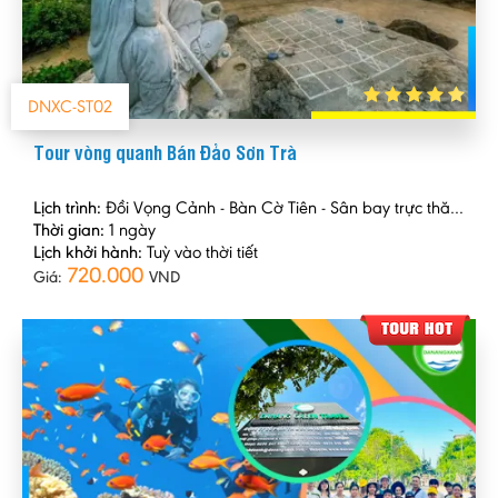
DNXC-ST02
Tour vòng quanh Bán Đảo Sơn Trà
Lịch trình:
Đồi Vọng Cảnh - Bàn Cờ Tiên - Sân bay trực thăng
Thời gian:
1 ngày
Lịch khởi hành:
Tuỳ vào thời tiết
720.000
Giá:
VND