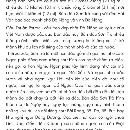
Ðông Bắc. Sơn Trà có diện tích 60 kilômét vuông (23 sq mi),
chiều dài 13 kilômét (8,1 mi), chiều rộng 5 kilômét (3,1 mi), nơi
hẹp nhất 2 kilômét (1,2 mi). Bán đảo Sơn Trà cùng với đèo Hải
Vân bao bọc thành phố Đà Nẵng và vịnh Đà Nẵng.
Cầu Thuận Phước - cầu treo đẹp nhất Đà Nẵng và kỷ lục của
Việt Nam được bắc qua bán đảo này. Bán đảo Sơn Trà nhiều
thắng cảnh thiên nhiên và trong tương lai không xa sẽ trở
thành khu du lịch nổi tiếng của thành phố và của cả nước.
Thời xa xưa, Sơn Trà là một hòn đảo gồm 3 ngọn núi nhô cao.
Ngọn phía đông nam trông như hình con nghê chồm ra biển,
nên gọi là hòn Nghê. Ngọn phía tây hình dạng như cái mỏ
con diều hâu, nên gọi là ngọn Mỏ Diều. Và ngọn phía bắc
vươn về phía ngọn Ngự Hải bên kia cửa biển dài như cổ
ngựa, nên gọi là ngọn Cổ Ngựa. Qua thời gian dài, dòng
nước biển chảy ven bờ đã tải phù sa đến bồi đắp dần lên tạo
thành doi đất chạy từ đất liền ra đảo. Bán đảo Sơn Trà hình
thành từ đó.Ngày nay ngay tại những ngọn này hình thành
những khu du lịch nổi tiếng như Bãi Rạng, Bãi Đa, Bãi Bụt, hay
khu nghỉ ngơi Đông Dương. Đặc biệt nơi đây có ngôi chùa
Linh Ứng, điểm đến lý tưởng của những người con của Phật
giáo và ngay cả những người không theo đạo Phật.