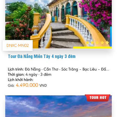
DNXC-MN02
Tour Đà Nẵng Miền Tây 4 ngày 3 đêm
Lịch trình:
Đà Nẵng - Cần Thơ - Sóc Trăng – Bạc Liêu – Đất Mũi – Cà Mau – Cần Thơ – Bến Tre
Thời gian:
4 ngày - 3 đêm
Lịch khởi hành:
4.490.000
Giá:
VND