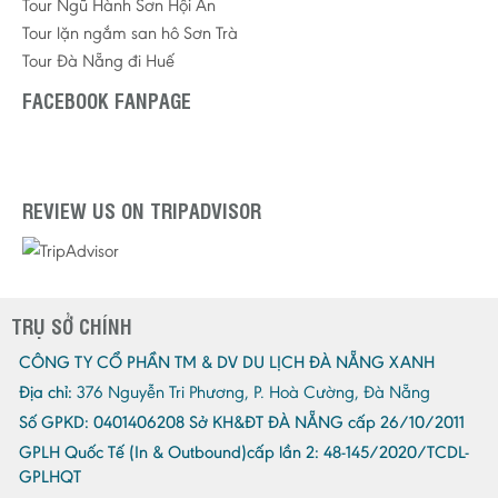
Tour Ngũ Hành Sơn Hội An
Tour lặn ngắm san hô Sơn Trà
Tour Đà Nẵng đi Huế
FACEBOOK FANPAGE
REVIEW US ON TRIPADVISOR
TRỤ SỞ CHÍNH
CÔNG TY CỔ PHẦN TM & DV DU LỊCH ĐÀ NẴNG XANH
Địa chỉ:
376 Nguyễn Tri Phương, P. Hoà Cường, Đà Nẵng
Số GPKD:
0401406208 Sở KH&ĐT ĐÀ NẴNG cấp 26/10/2011
GPLH Quốc Tế (In & Outbound)cấp lần 2:
48-145/2020/TCDL-
GPLHQT