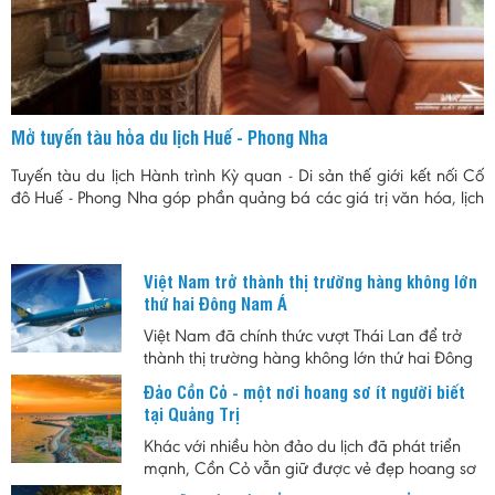
Mở tuyến tàu hỏa du lịch Huế - Phong Nha
Tuyến tàu du lịch Hành trình Kỳ quan - Di sản thế giới kết nối Cố
đô Huế - Phong Nha góp phần quảng bá các giá trị văn hóa, lịch
sử và thiên nhiêu của khu vực Bắc Trung Bộ.
Việt Nam trở thành thị trường hàng không lớn
thứ hai Đông Nam Á
Việt Nam đã chính thức vượt Thái Lan để trở
thành thị trường hàng không lớn thứ hai Đông
Nam Á, đánh dấu bước tiến quan trọng của
Đảo Cồn Cỏ - một nơi hoang sơ ít người biết
ngành hàng không trong bối cảnh nhu cầu đi
tại Quảng Trị
lại và du lịch tiếp tục tăng trưởng mạnh.
Khác với nhiều hòn đảo du lịch đã phát triển
mạnh, Cồn Cỏ vẫn giữ được vẻ đẹp hoang sơ
cùng nhịp sống chậm. Đây là lựa chọn phù