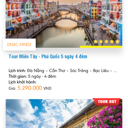
DNXC-MN03
Tour Miền Tây - Phú Quốc 5 ngày 4 đêm
Lịch trình:
Đà Nẵng – Cần Thơ – Sóc Trăng – Bạc Liêu – Cà Mau – Rạch Giá – Phú Quốc
Thời gian:
5 ngày - 4 đêm
Lịch khởi hành:
5.290.000
Giá:
VND