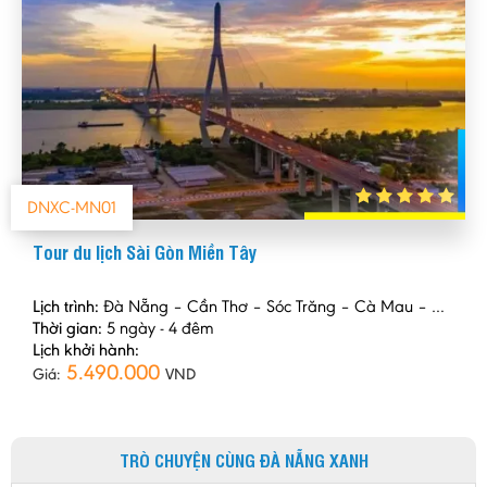
DNXC-MN01
Tour du lịch Sài Gòn Miền Tây
Lịch trình:
Đà Nẵng – Cần Thơ – Sóc Trăng – Cà Mau – Đất Mũi – Chợ Nổi Cái Răng – Cần Thơ – Châu Đốc – Miếu Bà Chúa Xứ – Rừng Tràm Trà Sư – Sài Gòn
Thời gian:
5 ngày - 4 đêm
Lịch khởi hành:
5.490.000
Giá:
VND
TRÒ CHUYỆN CÙNG ĐÀ NẴNG XANH