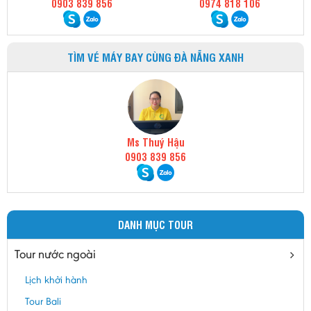
0903 839 856
0974 818 106
TÌM VÉ MÁY BAY CÙNG ĐÀ NẴNG XANH
Ms Thuý Hậu
0903 839 856
DANH MỤC TOUR
Tour nước ngoài
Lịch khởi hành
Tour Bali