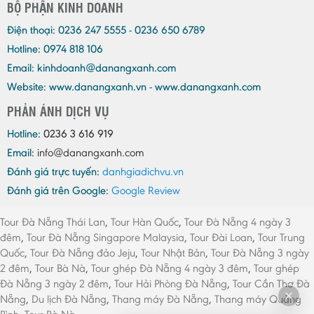
BỘ PHẬN KINH DOANH
Điện thoại:
0236 247 5555 - 0236 650 6789
Hotline: 0974 818 106
Email:
kinhdoanh@danangxanh.com
Website: www.danangxanh.vn - www.danangxanh.com
PHẢN ÁNH DỊCH VỤ
Hotline:
0236 3 616 919
Email:
info@danangxanh.com
Đánh giá trực tuyến:
danhgiadichvu.vn
Đánh giá trên Google:
Google Review
Tour Đà Nẵng Thái Lan
,
Tour Hàn Quốc
,
Tour Đà Nẵng 4 ngày 3
đêm
,
Tour Đà Nẵng Singapore Malaysia
,
Tour Đài Loan
,
Tour Trung
Quốc
,
Tour Đà Nẵng đảo Jeju
,
Tour Nhật Bản
,
Tour Đà Nẵng 3 ngày
2 đêm
,
Tour Bà Nà
,
Tour ghép Đà Nẵng 4 ngày 3 đêm
,
Tour ghép
Đà Nẵng 3 ngày 2 đêm
,
Tour Hải Phòng Đà Nẵng
,
Tour Cần Thơ Đà
Nẵng
,
Du lịch Đà Nẵng
,
Thang máy Đà Nẵng
,
Thang máy Quảng