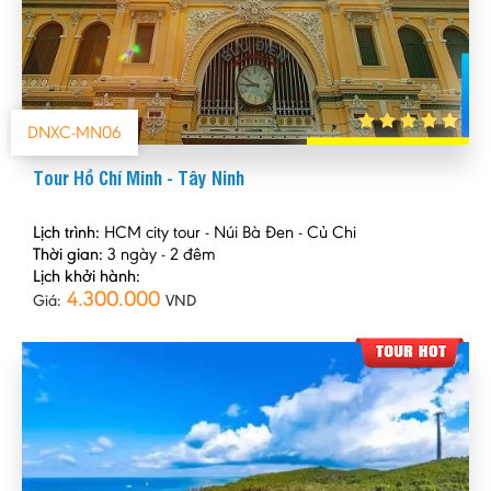
DNXC-MN06
Tour Hồ Chí Minh - Tây Ninh
Lịch trình:
HCM city tour - Núi Bà Đen - Củ Chi
Thời gian:
3 ngày - 2 đêm
Lịch khởi hành:
4.300.000
Giá:
VND