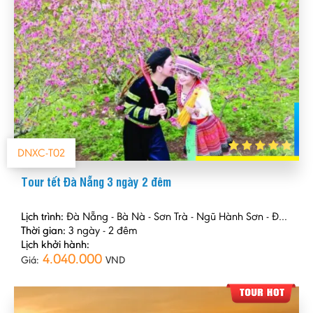
DNXC-T02
Tour tết Đà Nẵng 3 ngày 2 đêm
Lịch trình:
Đà Nẵng - Bà Nà - Sơn Trà - Ngũ Hành Sơn - Đèo Hải Vân - Hội An
Thời gian:
3 ngày - 2 đêm
Lịch khởi hành:
4.040.000
Giá:
VND