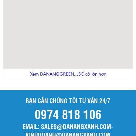
Xem DANANGGREEN.,JSC cỡ lớn hơn
BẠN CẦN CHÚNG TÔI TƯ VẤN 24/7
0974 818 106
EMAIL: SALES@DANANGXANH.COM-
KINHDOANH@DANANGXANH.COM