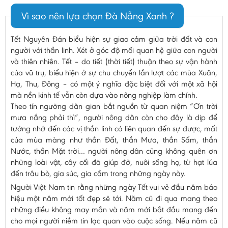
Vì sao nên lựa chọn Đà Nẵng Xanh ?
Tết Nguyên Đán biểu hiện sự giao cảm giữa trời đất và con
người với thần linh. Xét ở góc độ mối quan hệ giữa con người
và thiên nhiên. Tết – do tiết (thời tiết) thuận theo sự vận hành
của vũ trụ, biểu hiện ở sự chu chuyển lần lượt các mùa Xuân,
Hạ, Thu, Đông – có một ý nghĩa đặc biệt đối với một xã hội
mà nền kinh tế vẫn còn dựa vào nông nghiệp làm chính.
Theo tín ngưỡng dân gian bắt nguồn từ quan niệm “Ơn trời
mưa nắng phải thì”, người nông dân còn cho đây là dịp để
tưởng nhớ đến các vị thần linh có liên quan đến sự được, mất
của mùa màng như thần Đất, thần Mưa, thần Sấm, thần
Nước, thần Mặt trời… người nông dân cũng không quên ơn
những loài vật, cây cối đã giúp đỡ, nuôi sống họ, từ hạt lúa
đến trâu bò, gia súc, gia cầm trong những ngày này.
Người Việt Nam tin rằng những ngày Tết vui vẻ đầu năm báo
hiệu một năm mới tốt đẹp sẽ tới. Năm cũ đi qua mang theo
những điều không may mắn và năm mới bắt đầu mang đến
cho mọi người niềm tin lạc quan vào cuộc sống. Nếu năm cũ