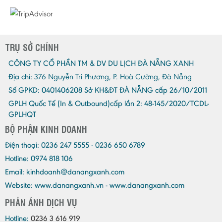
TRỤ SỞ CHÍNH
CÔNG TY CỔ PHẦN TM & DV DU LỊCH ĐÀ NẴNG XANH
Địa chỉ:
376 Nguyễn Tri Phương, P. Hoà Cường, Đà Nẵng
Số GPKD:
0401406208 Sở KH&ĐT ĐÀ NẴNG cấp 26/10/2011
GPLH Quốc Tế (In & Outbound)cấp lần 2:
48-145/2020/TCDL-
GPLHQT
BỘ PHẬN KINH DOANH
Điện thoại:
0236 247 5555 - 0236 650 6789
Hotline: 0974 818 106
Email:
kinhdoanh@danangxanh.com
Website: www.danangxanh.vn - www.danangxanh.com
PHẢN ÁNH DỊCH VỤ
Hotline:
0236 3 616 919