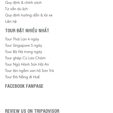
Quy định & chính sách
Tư vấn du lịch
Quy định hướng dẫn & lái xe
Liên hệ
TOUR ĐẶT NHIỀU NHẤT
Tour Thái Lan 4 ngày
Tour Singapore 5 ngày
Tour Bà Nà trong ngày
Tour ghép Cù Lao Chàm
Tour Ngũ Hành Sơn Hội An
Tour lặn ngắm san hô Sơn Trà
Tour Đà Nẵng đi Huế
FACEBOOK FANPAGE
REVIEW US ON TRIPADVISOR