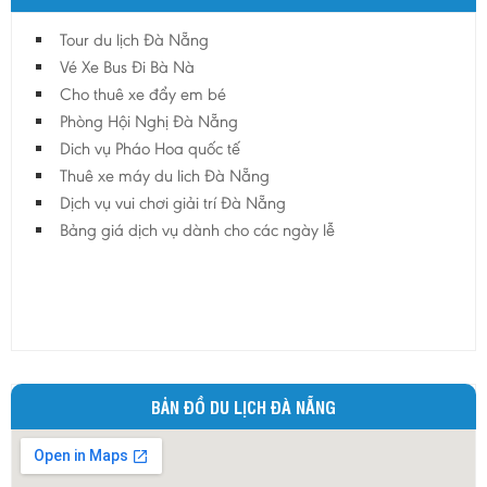
Tour du lịch Đà Nẵng
Vé Xe Bus Đi Bà Nà
Cho thuê xe đẩy em bé
Phòng Hội Nghị Đà Nẵng
Dich vụ Pháo Hoa quốc tế
Thuê xe máy du lich Đà Nẵng
Dịch vụ vui chơi giải trí Đà Nẵng
Bảng giá dịch vụ dành cho các ngày lễ
BẢN ĐỒ DU LỊCH ĐÀ NẴNG