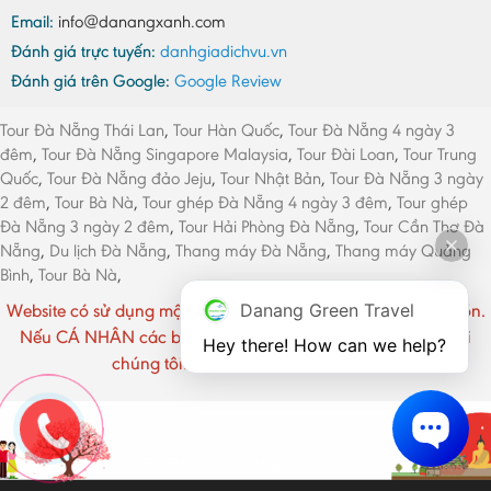
Email:
info@danangxanh.com
Đánh giá trực tuyến:
danhgiadichvu.vn
Đánh giá trên Google:
Google Review
Tour Đà Nẵng Thái Lan
,
Tour Hàn Quốc
,
Tour Đà Nẵng 4 ngày 3
đêm
,
Tour Đà Nẵng Singapore Malaysia
,
Tour Đài Loan
,
Tour Trung
Quốc
,
Tour Đà Nẵng đảo Jeju
,
Tour Nhật Bản
,
Tour Đà Nẵng 3 ngày
2 đêm
,
Tour Bà Nà
,
Tour ghép Đà Nẵng 4 ngày 3 đêm
,
Tour ghép
Đà Nẵng 3 ngày 2 đêm
,
Tour Hải Phòng Đà Nẵng
,
Tour Cần Thơ Đà
Nẵng
,
Du lịch Đà Nẵng
,
Thang máy Đà Nẵng
,
Thang máy Quảng
Bình
,
Tour Bà Nà
,
Website có sử dụng một số hình ảnh CÁ NHÂN chưa rõ nguồn.
Danang Green Travel
Nếu CÁ NHÂN các bạn cảm thấy phiền vui lòng liên hệ với
Hey there! How can we help?
chúng tôi. Xin chân thành cảm ơn !