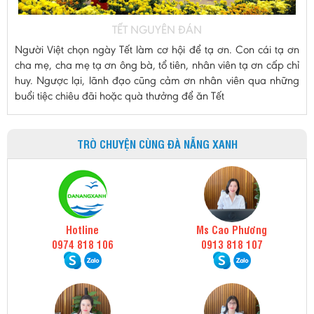
TẾT NGUYÊN ĐÁN
Người Việt chọn ngày Tết làm cơ hội để tạ ơn. Con cái tạ ơn
cha mẹ, cha mẹ tạ ơn ông bà, tổ tiên, nhân viên tạ ơn cấp chỉ
huy. Ngược lại, lãnh đạo cũng cảm ơn nhân viên qua những
buổi tiệc chiêu đãi hoặc quà thưởng để ăn Tết
TRÒ CHUYỆN CÙNG ĐÀ NẴNG XANH
Hotline
Ms Cao Phương
0974 818 106
0913 818 107