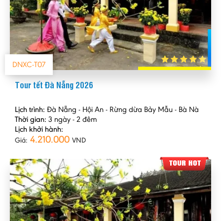
DNXC-T07
Tour tết Đà Nẵng 2026
Lịch trình:
Đà Nẵng - Hội An - Rừng dừa Bảy Mẫu - Bà Nà
Thời gian:
3 ngày - 2 đêm
Lịch khởi hành:
4.210.000
Giá:
VND