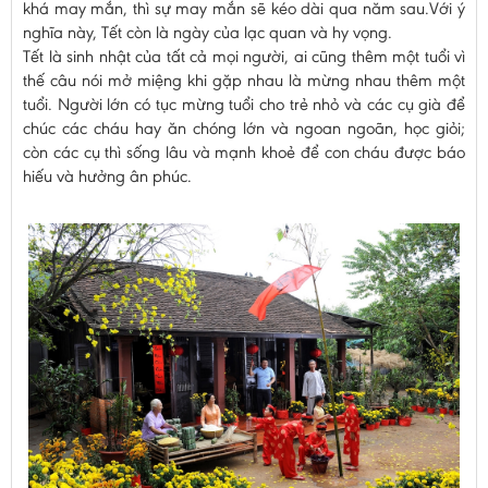
khá may mắn, thì sự may mắn sẽ kéo dài qua năm sau.Với ý
nghĩa này, Tết còn là ngày của lạc quan và hy vọng.
Tết là sinh nhật của tất cả mọi người, ai cũng thêm một tuổi vì
thế câu nói mở miệng khi gặp nhau là mừng nhau thêm một
tuổi. Người lớn có tục mừng tuổi cho trẻ nhỏ và các cụ già để
chúc các cháu hay ăn chóng lớn và ngoan ngoãn, học giỏi;
còn các cụ thì sống lâu và mạnh khoẻ để con cháu được báo
hiếu và hưởng ân phúc.