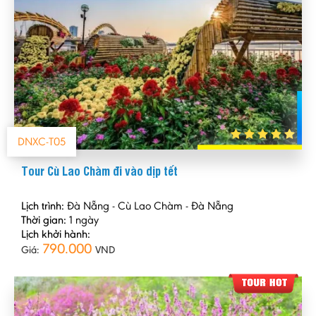
DNXC-T05
Tour Cù Lao Chàm đi vào dịp tết
Lịch trình:
Đà Nẵng - Cù Lao Chàm - Đà Nẵng
Thời gian:
1 ngày
Lịch khởi hành:
790.000
Giá:
VND