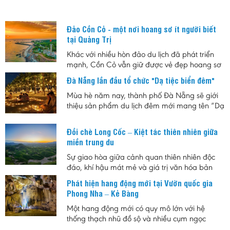
trọng của ngành hàng không trong bối cảnh nhu cầu đi lại và du
lịch tiếp tục tăng trưởng mạnh.
Đảo Cồn Cỏ - một nơi hoang sơ ít người biết
tại Quảng Trị
Khác với nhiều hòn đảo du lịch đã phát triển
mạnh, Cồn Cỏ vẫn giữ được vẻ đẹp hoang sơ
cùng nhịp sống chậm. Đây là lựa chọn phù
Đà Nẵng lần đầu tổ chức "Dạ tiệc biển đêm"
hợp cho những ai muốn tìm một nơi nghỉ ngắn
ngày, tránh sự đông đúc, đồng thời khám phá
Mùa hè năm nay, thành phố Đà Nẵng sẽ giới
hệ sinh thái biển, rừng nguyên sinh và những
thiệu sản phẩm du lịch đêm mới mang tên “Dạ
giá trị lịch sử của vùng biển tiền tiêu Quảng Trị.
tiệc Biển đêm”, hứa hẹn mang đến cho người
dân và du khách những trải nghiệm độc đáo
Đồi chè Long Cốc – Kiệt tác thiên nhiên giữa
giữa không gian biển về đêm với sự kết hợp
miền trung du
của ánh sáng, ẩm thực và âm nhạc.
Sự giao hòa giữa cảnh quan thiên nhiên độc
đáo, khí hậu mát mẻ và giá trị văn hóa bản
địa đã tạo nên sức hút riêng cho đồi chè Long
Phát hiện hang động mới tại Vườn quốc gia
Cốc. Không chỉ là vùng nguyên liệu chè nổi
Phong Nha – Kẻ Bàng
tiếng, nơi đây còn được xem là biểu tượng của
du lịch sinh thái Phú Thọ, góp phần quảng bá
Một hang động mới có quy mô lớn với hệ
hình ảnh vùng trung du Việt Nam đến với du
thống thạch nhũ đồ sộ và nhiều cụm ngọc
khách trong nước và quốc tế.
động quý hiếm vừa được phát hiện tại Vườn