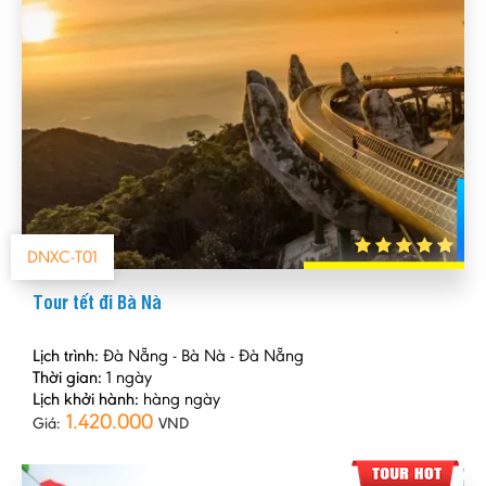
DNXC-T01
Tour tết đi Bà Nà
Lịch trình:
Đà Nẵng - Bà Nà - Đà Nẵng
Thời gian:
1 ngày
Lịch khởi hành:
hàng ngày
1.420.000
Giá:
VND