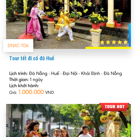
DNXC-T06
Tour tết đi cố đô Huế
Lịch trình:
Đà Nẵng - Huế - Đại Nội - Khải Định - Đà Nẵng
Thời gian:
1 ngày
Lịch khởi hành:
1.000.000
Giá:
VND