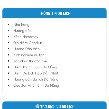
quốc gia Phong Nha – Kẻ Bàng, mở ra thêm
triển vọng cho công tác nghiên cứu khoa học,
THÔNG TIN DU LICH
bảo tồn thiên nhiên và phát triển du lịch khám
phá.
Nhà hàng
Hướng dẫn
Kênh Homestay
Địa điểm Check-in
Hướng Dẫn Viên
Kinh nghiệm du lịch
Xác nhận thương hiệu
Điểm Tham Quan Đà Nẵng
Điểm Du Lịch Hấp Dẫn Nhất
Hướng dẫn du lịch Đà Nẵng
Các đơn vị lữ hành Đà Nẵng
HỖ TRỢ DỊCH VỤ DU LỊCH