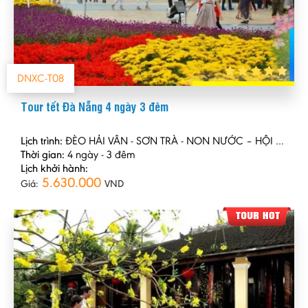
DNXC-T08
Tour tết Đà Nẵng 4 ngày 3 đêm
Lịch trình:
ĐÈO HẢI VÂN - SƠN TRÀ - NON NƯỚC – HỘI AN – BÀ NÀ – NÚI THẦN TÀI
Thời gian:
4 ngày - 3 đêm
Lịch khởi hành:
5.630.000
Giá:
VND