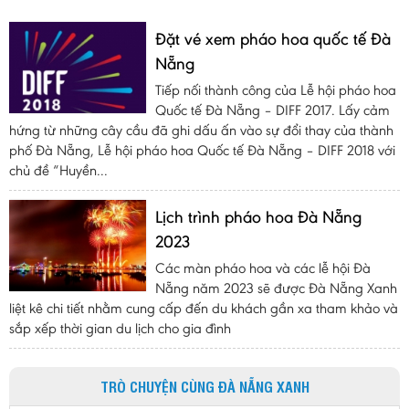
Đặt vé xem pháo hoa quốc tế Đà
Nẵng
Tiếp nối thành công của Lễ hội pháo hoa
Quốc tế Đà Nẵng – DIFF 2017. Lấy cảm
hứng từ những cây cầu đã ghi dấu ấn vào sự đổi thay của thành
phố Đà Nẵng, Lễ hội pháo hoa Quốc tế Đà Nẵng – DIFF 2018 với
chủ đề “Huyền...
Lịch trình pháo hoa Đà Nẵng
2023
Các màn pháo hoa và các lễ hội Đà
Nẵng năm 2023 sẽ được Đà Nẵng Xanh
liệt kê chi tiết nhằm cung cấp đến du khách gần xa tham khảo và
sắp xếp thời gian du lịch cho gia đình
TRÒ CHUYỆN CÙNG ĐÀ NẴNG XANH