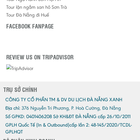
Tour lặn ngắm san hô Sơn Trà
Tour Đà Nẵng đi Huế
FACEBOOK FANPAGE
REVIEW US ON TRIPADVISOR
TRỤ SỞ CHÍNH
CÔNG TY CỔ PHẦN TM & DV DU LỊCH ĐÀ NẴNG XANH
Địa chỉ:
376 Nguyễn Tri Phương, P. Hoà Cường, Đà Nẵng
Số GPKD:
0401406208 Sở KH&ĐT ĐÀ NẴNG cấp 26/10/2011
GPLH Quốc Tế (In & Outbound)cấp lần 2:
48-145/2020/TCDL-
GPLHQT