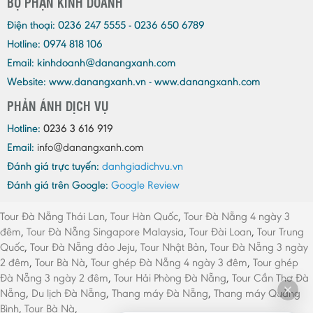
BỘ PHẬN KINH DOANH
Điện thoại:
0236 247 5555 - 0236 650 6789
Hotline: 0974 818 106
Email:
kinhdoanh@danangxanh.com
Website: www.danangxanh.vn - www.danangxanh.com
PHẢN ÁNH DỊCH VỤ
Hotline:
0236 3 616 919
Email:
info@danangxanh.com
Đánh giá trực tuyến:
danhgiadichvu.vn
Đánh giá trên Google:
Google Review
Tour Đà Nẵng Thái Lan
,
Tour Hàn Quốc
,
Tour Đà Nẵng 4 ngày 3
đêm
,
Tour Đà Nẵng Singapore Malaysia
,
Tour Đài Loan
,
Tour Trung
Quốc
,
Tour Đà Nẵng đảo Jeju
,
Tour Nhật Bản
,
Tour Đà Nẵng 3 ngày
2 đêm
,
Tour Bà Nà
,
Tour ghép Đà Nẵng 4 ngày 3 đêm
,
Tour ghép
Đà Nẵng 3 ngày 2 đêm
,
Tour Hải Phòng Đà Nẵng
,
Tour Cần Thơ Đà
Nẵng
,
Du lịch Đà Nẵng
,
Thang máy Đà Nẵng
,
Thang máy Quảng
Bình
,
Tour Bà Nà
,