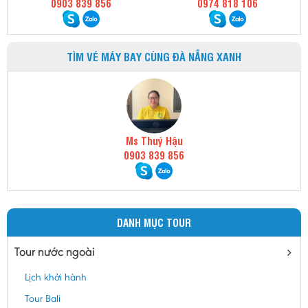
0903 839 856
0974 818 106
TÌM VÉ MÁY BAY CÙNG ĐÀ NẴNG XANH
Ms Thuý Hậu
0903 839 856
DANH MỤC TOUR
Tour nước ngoài
Lịch khởi hành
Tour Bali