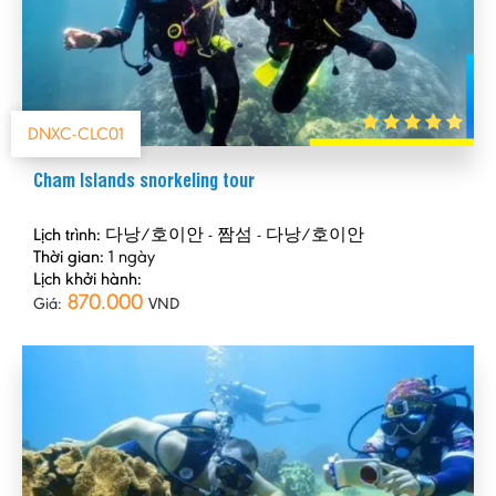
DNXC-CLC01
Cham Islands snorkeling tour
Lịch trình:
다낭/호이안 - 짬섬 - 다낭/호이안
Thời gian:
1 ngày
Lịch khởi hành:
870.000
Giá:
VND