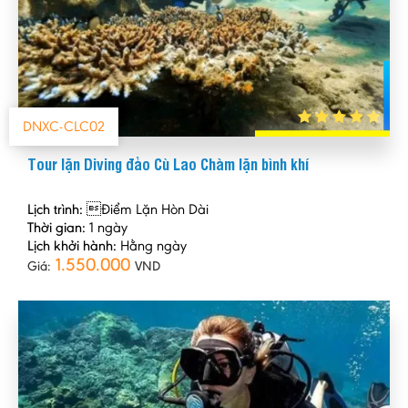
DNXC-CLC02
Tour lặn Diving đảo Cù Lao Chàm lặn bình khí
Lịch trình:
Điểm Lặn Hòn Dài
Thời gian:
1 ngày
Lịch khởi hành:
Hằng ngày
1.550.000
Giá:
VND