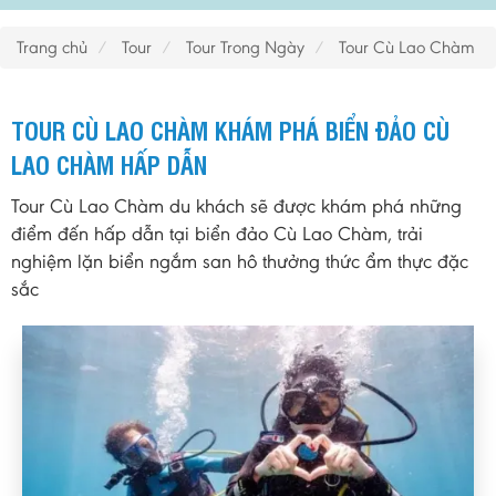
Trang chủ
Tour
Tour Trong Ngày
Tour Cù Lao Chàm
TOUR CÙ LAO CHÀM KHÁM PHÁ BIỂN ĐẢO CÙ
LAO CHÀM HẤP DẪN
Tour Cù Lao Chàm du khách sẽ được khám phá những
điểm đến hấp dẫn tại biển đảo Cù Lao Chàm, trải
nghiệm lặn biển ngắm san hô thưởng thức ẩm thực đặc
sắc