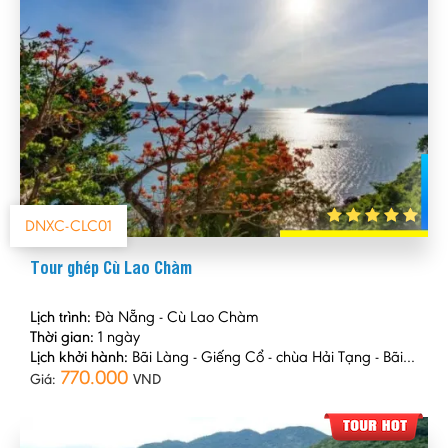
DNXC-CLC01
Tour ghép Cù Lao Chàm
Lịch trình:
Đà Nẵng - Cù Lao Chàm
Thời gian:
1 ngày
Lịch khởi hành:
Bãi Làng - Giếng Cổ - chùa Hải Tạng - Bãi Ông
770.000
Giá:
VND