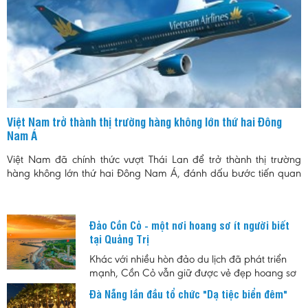
Việt Nam trở thành thị trường hàng không lớn thứ hai Đông
Nam Á
Việt Nam đã chính thức vượt Thái Lan để trở thành thị trường
hàng không lớn thứ hai Đông Nam Á, đánh dấu bước tiến quan
trọng của ngành hàng không trong bối cảnh nhu cầu đi lại và du
lịch tiếp tục tăng trưởng mạnh.
Đảo Cồn Cỏ - một nơi hoang sơ ít người biết
tại Quảng Trị
Khác với nhiều hòn đảo du lịch đã phát triển
mạnh, Cồn Cỏ vẫn giữ được vẻ đẹp hoang sơ
cùng nhịp sống chậm. Đây là lựa chọn phù
Đà Nẵng lần đầu tổ chức "Dạ tiệc biển đêm"
hợp cho những ai muốn tìm một nơi nghỉ ngắn