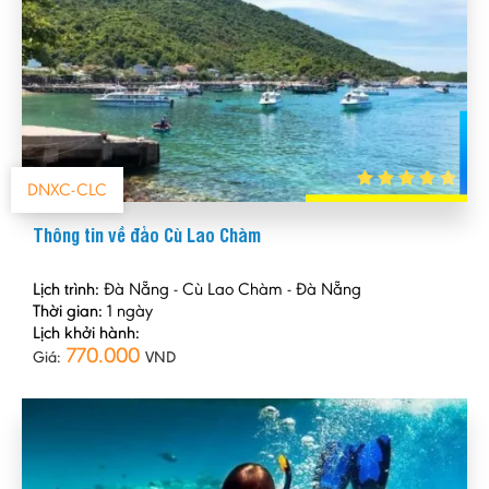
DNXC-CLC
Thông tin về đảo Cù Lao Chàm
Lịch trình:
Đà Nẵng - Cù Lao Chàm - Đà Nẵng
Thời gian:
1 ngày
Lịch khởi hành:
770.000
Giá:
VND