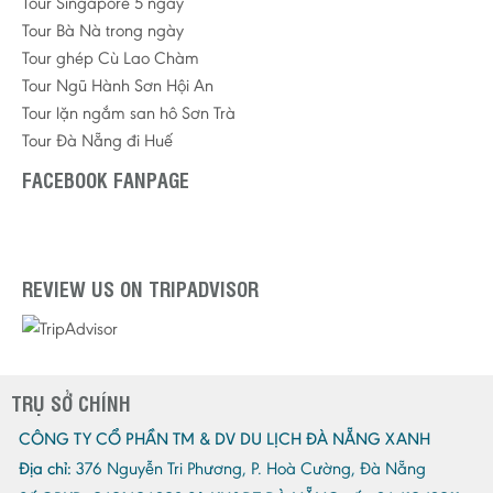
Tour Singapore 5 ngày
Tour Bà Nà trong ngày
Tour ghép Cù Lao Chàm
Tour Ngũ Hành Sơn Hội An
Tour lặn ngắm san hô Sơn Trà
Tour Đà Nẵng đi Huế
FACEBOOK FANPAGE
REVIEW US ON TRIPADVISOR
TRỤ SỞ CHÍNH
CÔNG TY CỔ PHẦN TM & DV DU LỊCH ĐÀ NẴNG XANH
Địa chỉ:
376 Nguyễn Tri Phương, P. Hoà Cường, Đà Nẵng