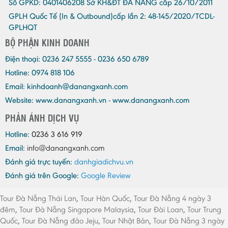
Số GPKD:
0401406208 Sở KH&ĐT ĐÀ NẴNG cấp 26/10/2011
GPLH Quốc Tế (In & Outbound)cấp lần 2:
48-145/2020/TCDL-
GPLHQT
BỘ PHẬN KINH DOANH
Điện thoại:
0236 247 5555 - 0236 650 6789
Hotline: 0974 818 106
Email:
kinhdoanh@danangxanh.com
Website: www.danangxanh.vn - www.danangxanh.com
PHẢN ÁNH DỊCH VỤ
Hotline:
0236 3 616 919
Email:
info@danangxanh.com
Đánh giá trực tuyến:
danhgiadichvu.vn
Đánh giá trên Google:
Google Review
Tour Đà Nẵng Thái Lan
,
Tour Hàn Quốc
,
Tour Đà Nẵng 4 ngày 3
đêm
,
Tour Đà Nẵng Singapore Malaysia
,
Tour Đài Loan
,
Tour Trung
Quốc
,
Tour Đà Nẵng đảo Jeju
,
Tour Nhật Bản
,
Tour Đà Nẵng 3 ngày