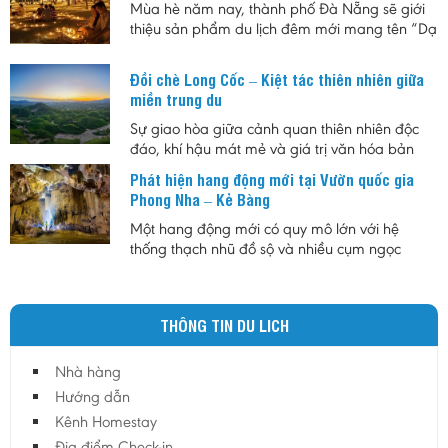
ngày, tránh sự đông đúc, đồng thời khám phá
Mùa hè năm nay, thành phố Đà Nẵng sẽ giới
hệ sinh thái biển, rừng nguyên sinh và những
thiệu sản phẩm du lịch đêm mới mang tên “Dạ
giá trị lịch sử của vùng biển tiền tiêu Quảng Trị.
tiệc Biển đêm”, hứa hẹn mang đến cho người
dân và du khách những trải nghiệm độc đáo
Đồi chè Long Cốc – Kiệt tác thiên nhiên giữa
giữa không gian biển về đêm với sự kết hợp
miền trung du
của ánh sáng, ẩm thực và âm nhạc.
Sự giao hòa giữa cảnh quan thiên nhiên độc
đáo, khí hậu mát mẻ và giá trị văn hóa bản
địa đã tạo nên sức hút riêng cho đồi chè Long
Phát hiện hang động mới tại Vườn quốc gia
Cốc. Không chỉ là vùng nguyên liệu chè nổi
Phong Nha – Kẻ Bàng
tiếng, nơi đây còn được xem là biểu tượng của
du lịch sinh thái Phú Thọ, góp phần quảng bá
Một hang động mới có quy mô lớn với hệ
hình ảnh vùng trung du Việt Nam đến với du
thống thạch nhũ đồ sộ và nhiều cụm ngọc
khách trong nước và quốc tế.
động quý hiếm vừa được phát hiện tại Vườn
quốc gia Phong Nha – Kẻ Bàng, mở ra thêm
triển vọng cho công tác nghiên cứu khoa học,
THÔNG TIN DU LICH
bảo tồn thiên nhiên và phát triển du lịch khám
phá.
Nhà hàng
Hướng dẫn
Kênh Homestay
Địa điểm Check-in