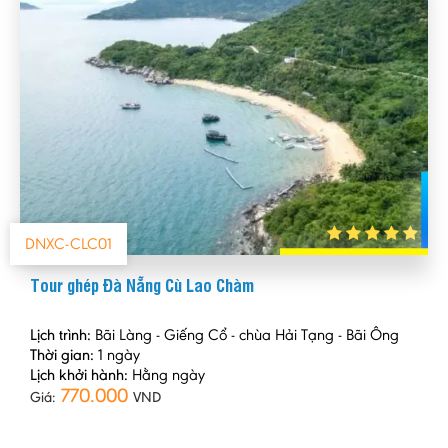
DNXC-CLC01
Tour ghép Đà Nẵng Cù Lao Chàm
Lịch trình:
Bãi Làng - Giếng Cổ - chùa Hải Tạng - Bãi Ông
Thời gian:
1 ngày
Lịch khởi hành:
Hằng ngày
770.000
Giá:
VND