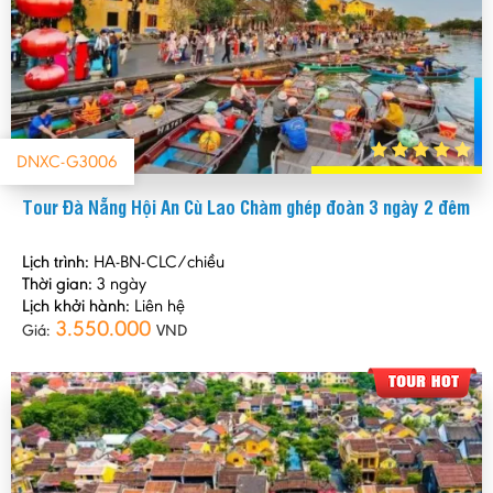
DNXC-G3006
Tour Đà Nẵng Hội An Cù Lao Chàm ghép đoàn 3 ngày 2 đêm
Lịch trình:
HA-BN-CLC/chiều
Thời gian:
3 ngày
Lịch khởi hành:
Liên hệ
3.550.000
Giá:
VND