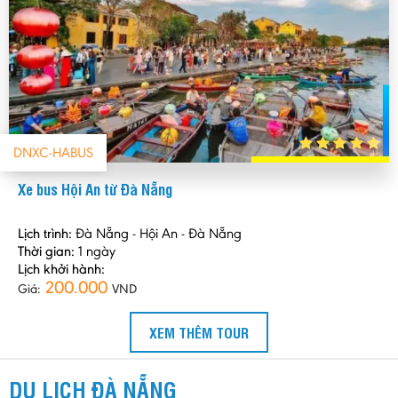
DNXC-HABUS
Xe bus Hội An từ Đà Nẵng
Lịch trình:
Đà Nẵng - Hội An - Đà Nẵng
Thời gian:
1 ngày
Lịch khởi hành:
200.000
Giá:
VND
XEM THÊM TOUR
DU LỊCH ĐÀ NẴNG