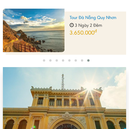
Quy Nhơn
Tour Đà Nẵng 
êm
3 Ngày 2 Đ
đ
3.150.000