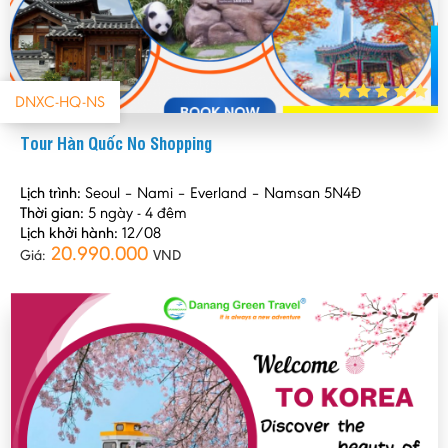
DNXC-HQ-NS
Tour Hàn Quốc No Shopping
Lịch trình:
Seoul – Nami – Everland – Namsan 5N4Đ
Thời gian:
5 ngày - 4 đêm
Lịch khởi hành:
12/08
20.990.000
Giá:
VND