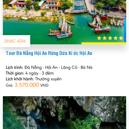
DNXC-4016
Tour Đà Nẵng Hội An Rừng Dừa Kí ức Hội An
Lịch trình:
Đà Nẵng - Hội An - Lăng Cô - Bà Nà
Thời gian:
4 ngày - 3 đêm
Lịch khởi hành:
Thường xuyên
3.570.000
Giá:
VND