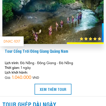
DNXC-1017
Tour Cổng Trời Đông Giang Quảng Nam
Lịch trình:
Đà Nẵng - Đông Giang - Đà Nẵng
Thời gian:
1 ngày
Lịch khởi hành:
1.040.000
Giá:
VND
XEM THÊM TOUR
TOUR GHÉP DÀI NGÀY