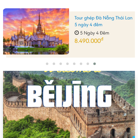
ẵng Thái Lan
Tour Thượng Hả
5 Ngày 4 Đ
đ
êm
19.290.000