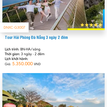
DNXC-G3007
Tour Hải Phòng Đà Nẵng 3 ngày 2 đêm
Lịch trình:
BN-HA/sáng
Thời gian:
3 ngày - 2 đêm
Lịch khởi hành:
5.350.000
Giá:
VND