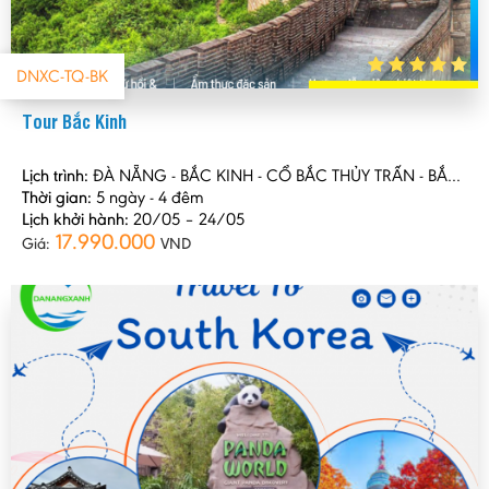
DNXC-TQ-BK
Tour Bắc Kinh
Lịch trình:
ĐÀ NẴNG - BẮC KINH - CỔ BẮC THỦY TRẤN - BẮC KINH - ĐÀ NẴNG
Thời gian:
5 ngày - 4 đêm
Lịch khởi hành:
20/05 – 24/05
17.990.000
Giá:
VND