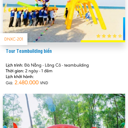
DNXC-201
Tour Teambuilding biển
Lịch trình:
Đà Nẵng - Lăng Cô - teambuilding
Thời gian:
2 ngày - 1 đêm
Lịch khởi hành:
2.480.000
Giá:
VND