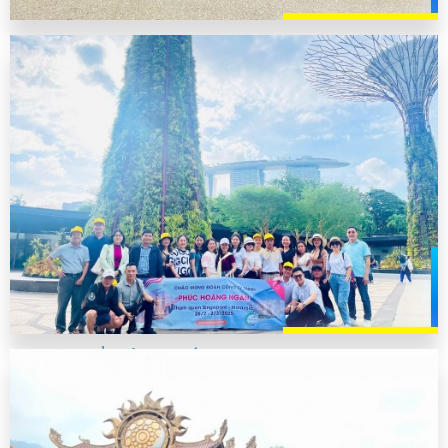
CÔNG TY HOÀNG PHÚC NGÂN
CÔNG TY CỔ PHẦN HAI BỐN...