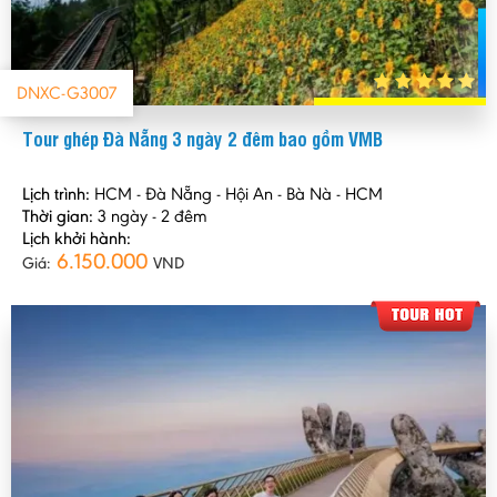
DNXC-G3007
Tour ghép Đà Nẵng 3 ngày 2 đêm bao gồm VMB
Lịch trình:
HCM - Đà Nẵng - Hội An - Bà Nà - HCM
Thời gian:
3 ngày - 2 đêm
Lịch khởi hành:
6.150.000
Giá:
VND