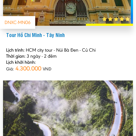
DNXC-MN06
Tour Hồ Chí Minh - Tây Ninh
Lịch trình:
HCM city tour - Núi Bà Đen - Củ Chi
Thời gian:
3 ngày - 2 đêm
Lịch khởi hành:
4.300.000
Giá:
VND