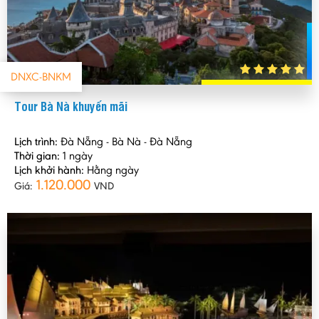
DNXC-BNKM
Tour Bà Nà khuyến mãi
Lịch trình:
Đà Nẵng - Bà Nà - Đà Nẵng
Thời gian:
1 ngày
Lịch khởi hành:
Hằng ngày
1.120.000
Giá:
VND