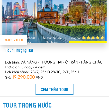
DNXC–TH01
Tour Thượng Hải
Lịch trình:
ĐÀ NẴNG - THƯỢNG HẢI - Ô TRẤN - HÀNG CHÂU
Thời gian:
5 ngày - 4 đêm
Lịch khởi hành:
28/7, 25/10,28/10,19/11,25/11
19.290.000
Giá:
VND
XEM THÊM TOUR
TOUR TRONG NƯỚC