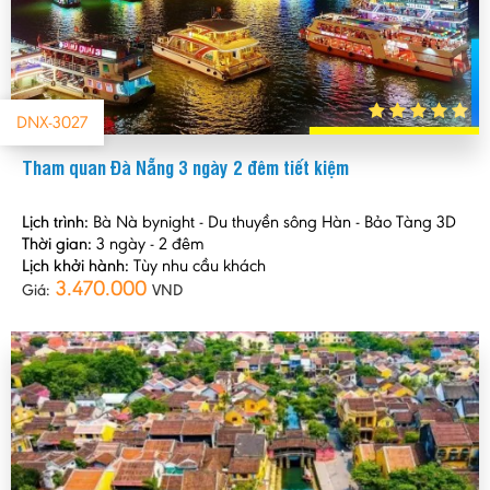
DNX-3027
Tham quan Đà Nẵng 3 ngày 2 đêm tiết kiệm
Lịch trình:
Bà Nà bynight - Du thuyền sông Hàn - Bảo Tàng 3D
Thời gian:
3 ngày - 2 đêm
Lịch khởi hành:
Tùy nhu cầu khách
3.470.000
Giá:
VND