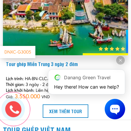
DNXC-G3005
Tour ghép Miền Trung 3 ngày 2 đêm
Danang Green Travel
Lịch trình:
HA-BN-CLC/sáng
Thời gian:
3 ngày - 2 đêm
Hey there! How can we help?
Lịch khởi hành:
Liên hệ
3.550.000
Giá:
VND
XEM THÊM TOUR
TOUR GHÉP VIỆT NAM