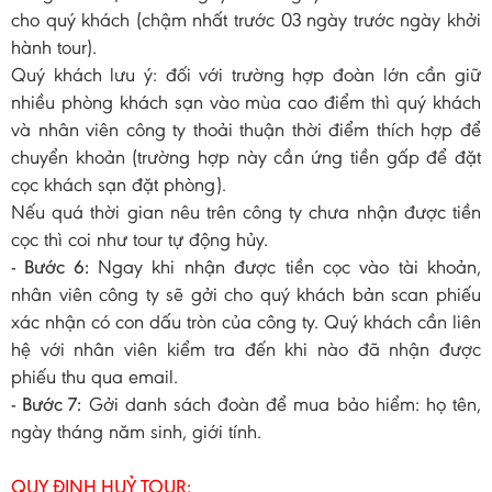
cho quý khách (chậm nhất trước 03 ngày trước ngày khởi
hành tour).
Quý khách lưu ý: đối với trường hợp đoàn lớn cần giữ
nhiều phòng khách sạn vào mùa cao điểm thì quý khách
và nhân viên công ty thoải thuận thời điểm thích hợp để
chuyển khoản (trường hợp này cần ứng tiền gấp để đặt
cọc khách sạn đặt phòng).
Nếu quá thời gian nêu trên công ty chưa nhận được tiền
cọc thì coi như tour tự động hủy.
- Bước 6:
Ngay khi nhận được tiền cọc vào tài khoản,
nhân viên công ty sẽ gởi cho quý khách bản scan phiếu
xác nhận có con dấu tròn của công ty. Quý khách cần liên
hệ với nhân viên kiểm tra đến khi nào đã nhận được
phiếu thu qua email.
- Bước 7:
Gởi danh sách đoàn để mua bảo hiểm: họ tên,
ngày tháng năm sinh, giới tính.
QUY ĐỊNH HUỶ TOUR: