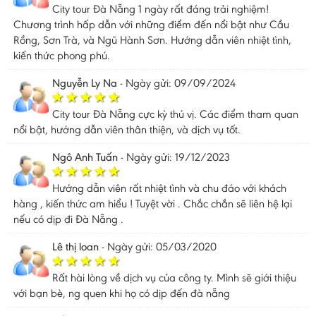
City tour Đà Nẵng 1 ngày rất đáng trải nghiệm!
Chương trình hấp dẫn với những điểm đến nổi bật như Cầu
Rồng, Sơn Trà, và Ngũ Hành Sơn. Hướng dẫn viên nhiệt tình,
kiến thức phong phú.
Nguyễn Ly Na
-
Ngày gửi: 09/09/2024
City tour Đà Nẵng cực kỳ thú vị. Các điểm tham quan
nổi bật, hướng dẫn viên thân thiện, và dịch vụ tốt.
Ngô Anh Tuấn
-
Ngày gửi: 19/12/2023
Hướng dẫn viên rất nhiệt tình và chu đáo với khách
hàng , kiến thức am hiểu ! Tuyệt vời . Chắc chắn sẽ liên hệ lại
nếu có dịp đi Đà Nẵng .
Lê thị loan
-
Ngày gửi: 05/03/2020
Rất hài lòng về dịch vụ của công ty. Mình sẽ giới thiệu
với bạn bè, ng quen khi họ có dịp đến đà nẵng