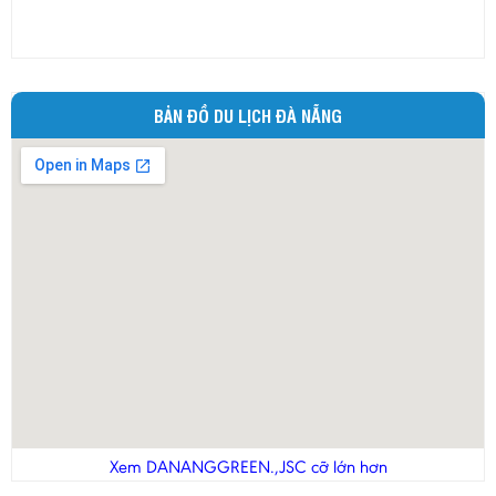
đủ. Chúng tôi hài lòng khi chọn công ty thiết kế chương trình
tour tại Đà Nẵng
BẢN ĐỒ DU LỊCH ĐÀ NẴNG
Xem DANANGGREEN.,JSC cỡ lớn hơn