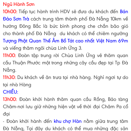
Ngũ Hành Sơn
10h00:
Tiếp tục hành trình HDV sẽ đưa du khách đến
Bán
Đảo Sơn Trà
cách trung tâm thành phố Đà Nẵng 10km về
hướng Đông Bắc là bức bình phong che chắn bão gió
cho thành phố Đà Nẵng du khách có thể chiêm ngưỡng
Tượng Phật Quan Thế Âm Bồ Tát cao nhất Việt Nam 69m
và viếng thăm ngôi chùa Linh Ứng 3.
11h00:
Đoàn tập trung rời Chùa Linh Ứng vê thăm quan
cầu Thuận Phước một trong những cây cầu đẹp tại Tp Đà
Nẵng.
11h30:
Du khách về ăn trưa tại nhà hàng. Nghỉ ngơi tự do
tại nhà Hàng
CHIỀU:
13h00:
Đoàn khởi hành thăm quan cầu Rồng, Bảo tàng
Chăm-nơi lưu giữ những hiện vật về thời đại Chăm Pa cổ
đại
- Đoàn khởi hành đến
khu chợ Hàn
nằm giữa trung tâm
Đà Nẵng, Tại đây du khách có thể mua những đặc sản