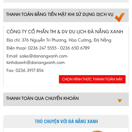
THANH TOÁN BẰNG TIỀN MẶT KHI SỬ DỤNG DỊCH VỤ
CÔNG TY CỔ PHẦN TM & DV DU LỊCH ĐÀ NẴNG XANH
Địa chỉ: 376 Nguyễn Tri Phương, Hòa Cường, Đà Nẵng
Điện thoại: 0236 247 5555 - 0236 650 6789
Email: sales@danangxanh.com-
kinhdoanh@danangxanh.com
Fax: 0236 3917 854
THANH TOÁN QUA CHUYỂN KHOẢN
TRÒ CHUYỆN VỚI ĐÀ NẴNG XANH