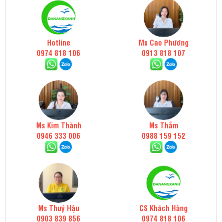
Hotline
Ms Cao Phương
0974 818 106
0913 818 107
Ms Kim Thành
Ms Thắm
0946 333 006
0988 159 152
Ms Thuý Hậu
CS Khách Hàng
0903 839 856
0974 818 106