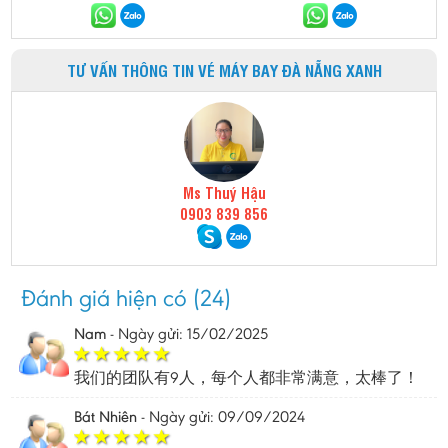
TƯ VẤN THÔNG TIN VÉ MÁY BAY ĐÀ NẴNG XANH
Ms Thuý Hậu
0903 839 856
Đánh giá hiện có (24)
Nam
-
Ngày gửi: 15/02/2025
我们的团队有9人，每个人都非常满意，太棒了！
Bát Nhiên
-
Ngày gửi: 09/09/2024