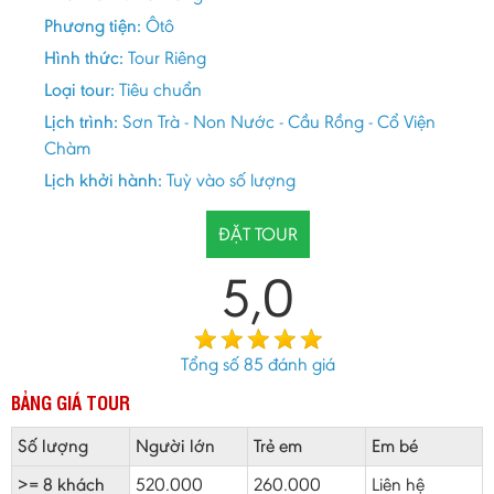
Phương tiện:
Ôtô
Hình thức:
Tour Riêng
Loại tour:
Tiêu chuẩn
Lịch trình:
Sơn Trà - Non Nước - Cầu Rồng - Cổ Viện
Chàm
Lịch khởi hành:
Tuỳ vào số lượng
ĐẶT TOUR
5,0
Tổng số
85
đánh giá
BẢNG GIÁ TOUR
Số lượng
Người lớn
Trẻ em
Em bé
>= 8 khách
520.000
260.000
Liên hệ