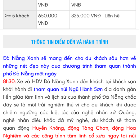
VNĐ
VNĐ
>= 5 khách
650.000
325.000 VNĐ
Liên hệ
VNĐ
THÔNG TIN ĐIỂM ĐẾN VÀ HÀNH TRÌNH
Đà Nẵng Xanh sẽ mang đến cho du khách sâu hơn về
những nét đẹp này qua chương trình tham quan thành
phố Đà Nẵng một ngày
8h30:
Xe và HDV Đà Nẵng Xanh đón khách tại khách sạn
khởi hành đi
tham quan núi Ngũ Hành Sơn
địa danh gắn
liền giữa tâm linh và lịch sử của thành phố Đà Nẵng chắc
đây sẽ là một trải nghiệm thú vị cho du khách khi được
chiêm ngưỡng các kiệt tác của nghệ nhân xứ Quảng,
nghê nhân điêu khắc đá mỹ nghê, du khách sẽ tham
quan động
Huyền Không, động Tàng Chơn, động Hoa
Nghiêm và các công trình tâm linh cổ xưa ngay tại núi