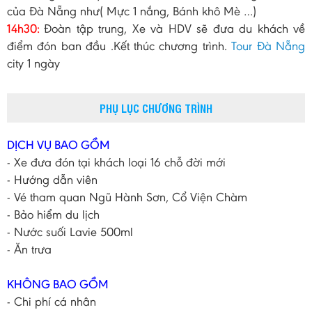
của Đà Nẵng như( Mực 1 nắng, Bánh khô Mè …)
14h30:
Đoàn tập trung, Xe và HDV sẽ đưa du khách về
điểm đón ban đầu .Kết thúc chương trình.
Tour Đà Nẵng
city 1 ngày
PHỤ LỤC CHƯƠNG TRÌNH
DỊCH VỤ BAO GỒM
- Xe đưa đón tại khách loại 16 chỗ đời mới
- Hướng dẫn viên
- Vé tham quan Ngũ Hành Sơn, Cổ Viện Chàm
- Bảo hiểm du lịch
- Nước suối Lavie 500ml
- Ăn trưa
KHÔNG BAO GỒM
- Chi phí cá nhân