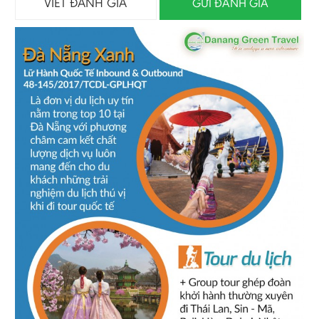
VIẾT ĐÁNH GIÁ
GỬI ĐÁNH GIÁ
trả lời từng câu hỏi. Cảm ơn chị Dung, anh tài xế xe và cả đội
ngũ Đà Nẵng Xanh đã luôn hỗ trợ nhóm chúng mình trong
chuyến city tour trọn vẹn này. Đà Nẵng Xanh luôn phát triển
vững mạnh nhé, sẽ giới thiệu với bạn bè và người thân về Đà
Nẵng Xanh khi có dịp đến với thành phố biển xinh đẹp này lần
nữa. :D
Hà Đức Cảnh
-
Ngày gửi: 16/11/2016
Dịch vụ chu đáo, đưa đón tận nơi. Hướng dẫn viên
nhiệt tình, vui vẻ với đoàn, dẫn đoàn tham quan nhiều nơi,
nhiều địa điểm mới. Tôi rất hài lòng về chuyến đi này, nếu có
cơ hội quay lại nơi đây tôi cũng sẽ liên hệ dịch vụ của công ty.
Phạm Thị Hương Đông
-
Ngày gửi: 12/11/2016
Hướng dẫn viên rất tận tình, vui vẻ, nhiệt tình cung cấp
nhiều thông tin bổ ích. Bữa ăn rất ngon, chúng tôi rất hài lòng
về chuyến đi này. Cảm ơn các bạn rất nhiều.
Nguyễn Thị Lan Phương
-
Ngày gửi: 21/09/2016