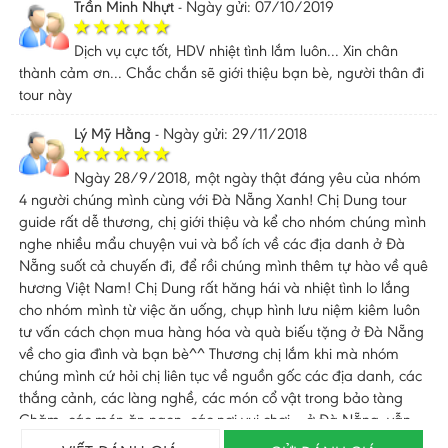
Trần Minh Nhựt
-
Ngày gửi: 07/10/2019
Dịch vụ cực tốt, HDV nhiệt tình lắm luôn... Xin chân
thành cảm ơn... Chắc chắn sẽ giới thiệu bạn bè, người thân đi
tour này
Lý Mỹ Hằng
-
Ngày gửi: 29/11/2018
Ngày 28/9/2018, một ngày thật đáng yêu của nhóm
4 người chúng mình cùng với Đà Nẵng Xanh! Chị Dung tour
guide rất dễ thương, chị giới thiệu và kể cho nhóm chúng mình
nghe nhiều mẩu chuyện vui và bổ ích về các địa danh ở Đà
Nẵng suốt cả chuyến đi, để rồi chúng mình thêm tự hào về quê
hương Việt Nam! Chị Dung rất hăng hái và nhiệt tình lo lắng
cho nhóm mình từ việc ăn uống, chụp hình lưu niệm kiêm luôn
tư vấn cách chọn mua hàng hóa và quà biếu tặng ở Đà Nẵng
về cho gia đình và bạn bè^^ Thương chị lắm khi mà nhóm
chúng mình cứ hỏi chị liên tục về nguồn gốc các địa danh, các
thắng cảnh, các làng nghề, các món cổ vật trong bảo tàng
Chăm, các món ăn ngon, các nơi vui chơi... ở Đà Nẵng, vẫn
chất giọng trong trẻo và am hiểu ấy, chị nở nụ cười nhiệt tâm