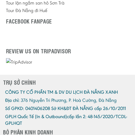
Tour lặn ngắm san hô Sơn Trà
Tour Đà Nẵng đi Huế
FACEBOOK FANPAGE
REVIEW US ON TRIPADVISOR
TRỤ SỞ CHÍNH
CÔNG TY CỔ PHẦN TM & DV DU LỊCH ĐÀ NẴNG XANH
Địa chỉ:
376 Nguyễn Tri Phương, P. Hoà Cường, Đà Nẵng
Số GPKD:
0401406208 Sở KH&ĐT ĐÀ NẴNG cấp 26/10/2011
GPLH Quốc Tế (In & Outbound)cấp lần 2:
48-145/2020/TCDL-
GPLHQT
BỘ PHẬN KINH DOANH