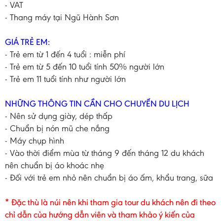
- VAT
- Thang máy tại Ngũ Hành Sơn
GIÁ TRẺ EM:
- Trẻ em từ 1 đến 4 tuổi : miễn phí
- Trẻ em từ 5 đến 10 tuổi tính 50% người lớn
- Trẻ em 11 tuổi tính như người lớn
NHỮNG THÔNG TIN CẦN CHO CHUYẾN DU LỊCH
- Nên sử dụng giày, dép thấp
- Chuẩn bị nón mũ che nắng
- Máy chụp hình
- Vào thời điểm mùa từ tháng 9 đến tháng 12 du khách
nên chuẩn bị áo khoác nhẹ
- Đối với trẻ em nhỏ nên chuẩn bị áo ấm, khẩu trang, sữa
* Đặc thù là núi nên khi tham gia tour du khách nên đi theo
chỉ dẫn của hướng dẫn viên và tham khảo ý kiến của