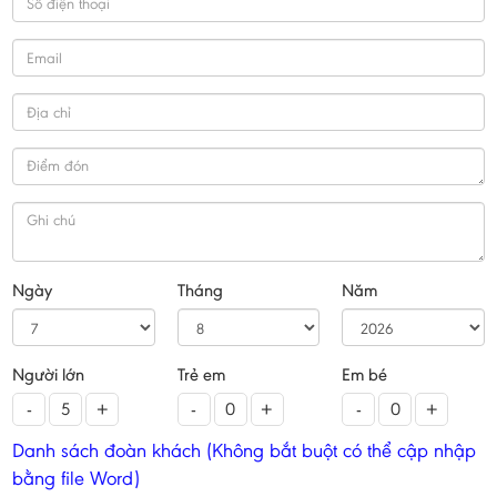
Ngày
Tháng
Năm
Người lớn
Trẻ em
Em bé
-
+
-
+
-
+
Danh sách đoàn khách (Không bắt buột có thể cập nhập
bằng file Word)