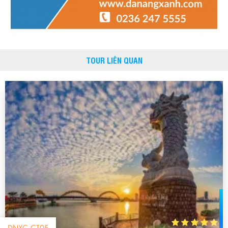
hơn xin chân thành cảm ơn công ty Đà Nẵng Xanh và hướng
dẫn viên của công ty.
Đỗ Thị Thu Hoài
-
Ngày gửi: 25/04/2016
TOUR LIÊN QUAN
Tour tổ chức tốt, thời gian đúng như lịch trình, HDV vui
tính, hòa đồng. Hy vọng sẽ có dịp đi những tour khác của công
ty DL Đà Nẵng Xanh
Nguyễn Thị Ngọc Diệp
-
Ngày gửi: 21/04/2016
Gia đình rất hài lòng về chuyến đi này, công ty làm
việc rất tốt,rất có trách nhiệm.Hướng dẫn viên với lái xe rất
nhiệt tình, chu đáo. Cảm ơn quý công ty, có dịp sẽ đi lại
Cao Thị Thúy Mai
-
Ngày gửi: 20/04/2016
Hướng dẫn viên với lái xe rất nhiệt tình,chu đáo. Gía
tour hợp lý, đồ ăn khá ngon, có dịp sẽ quay lại lần nữa.
Võ Thị Kiều Giang
-
Ngày gửi: 20/04/2016
DNXC-CT05