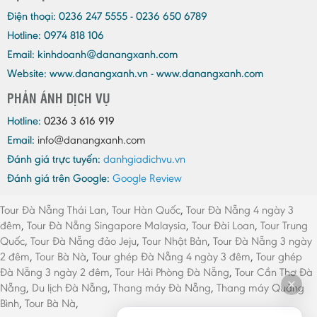
Điện thoại:
0236 247 5555 - 0236 650 6789
Hotline: 0974 818 106
Email:
kinhdoanh@danangxanh.com
Website: www.danangxanh.vn - www.danangxanh.com
PHẢN ÁNH DỊCH VỤ
Hotline:
0236 3 616 919
Email:
info@danangxanh.com
Đánh giá trực tuyến:
danhgiadichvu.vn
Đánh giá trên Google:
Google Review
Tour Đà Nẵng Thái Lan
,
Tour Hàn Quốc
,
Tour Đà Nẵng 4 ngày 3
đêm
,
Tour Đà Nẵng Singapore Malaysia
,
Tour Đài Loan
,
Tour Trung
Quốc
,
Tour Đà Nẵng đảo Jeju
,
Tour Nhật Bản
,
Tour Đà Nẵng 3 ngày
2 đêm
,
Tour Bà Nà
,
Tour ghép Đà Nẵng 4 ngày 3 đêm
,
Tour ghép
Đà Nẵng 3 ngày 2 đêm
,
Tour Hải Phòng Đà Nẵng
,
Tour Cần Thơ Đà
Nẵng
,
Du lịch Đà Nẵng
,
Thang máy Đà Nẵng
,
Thang máy Quảng
Bình
,
Tour Bà Nà
,