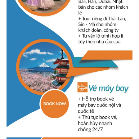
Dịch vụ chu đáo, hướng dẫn tốt, đồ ăn ngon. Khá hài
lòng về chuyến đi này.
Đặng Ngọc Hùng
-
Ngày gửi: 24/06/2016
Tour thiết kế rất tốt,thời gian hợp lý, hướng dẫn viên
nhiệt tình,thân thiện, xe rất mới, sạch sẽ,lái xe an toàn.Mọi
công tác đều rất tốt. Rất hài lòng về chuyến đi này. Cảm ơn
các bạn
Đinh Thế Lộc
-
Ngày gửi: 14/05/2016
Thái độ vui vẻ, hòa nhã, chu đáo, tận tình. Đúng lịch
trình. Công tác hậu cần, ăn uống tốt, bảo đảm. Cảm ơn và rất
mong công ty phát huy để ngày càng tốt hơn
Lã Qúy Hương
-
Ngày gửi: 29/04/2016
Đi tour du lịch của công ty tôi thấy hướng dẫn viên và
lái xe phục vụ nhiệt tình và chu đáo. Chúng tôi không biết nói gì