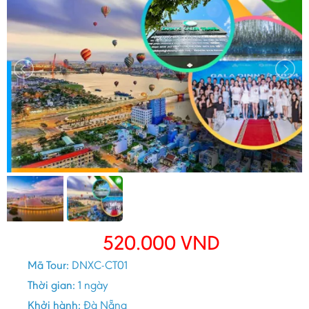
520.000
VND
Mã Tour:
DNXC-CT01
Thời gian:
1 ngày
Khởi hành:
Đà Nẵng