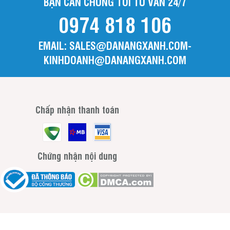
BẠN CẦN CHÚNG TÔI TƯ VẤN 24/7
0974 818 106
EMAIL: SALES@DANANGXANH.COM-
KINHDOANH@DANANGXANH.COM
Chấp nhận thanh toán
Chứng nhận nội dung