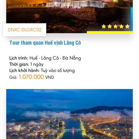
DNXC-DLGRC02
Tour tham quan Huế vịnh Lăng Cô
Lịch trình:
Huế - Lăng Cô - Đà Nẵng
Thời gian:
1 ngày
Lịch khởi hành:
Tuỳ vào số lượng
1.070.000
Giá:
VND