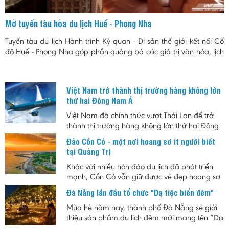
Mở tuyến tàu hỏa du lịch Huế - Phong Nha
Tuyến tàu du lịch Hành trình Kỳ quan - Di sản thế giới kết nối Cố
đô Huế - Phong Nha góp phần quảng bá các giá trị văn hóa, lịch
sử và thiên nhiêu của khu vực Bắc Trung Bộ.
Việt Nam trở thành thị trường hàng không lớn
thứ hai Đông Nam Á
Việt Nam đã chính thức vượt Thái Lan để trở
thành thị trường hàng không lớn thứ hai Đông
Nam Á, đánh dấu bước tiến quan trọng của
Đảo Cồn Cỏ - một nơi hoang sơ ít người biết
ngành hàng không trong bối cảnh nhu cầu đi
tại Quảng Trị
lại và du lịch tiếp tục tăng trưởng mạnh.
Khác với nhiều hòn đảo du lịch đã phát triển
mạnh, Cồn Cỏ vẫn giữ được vẻ đẹp hoang sơ
cùng nhịp sống chậm. Đây là lựa chọn phù
Đà Nẵng lần đầu tổ chức "Dạ tiệc biển đêm"
hợp cho những ai muốn tìm một nơi nghỉ ngắn
ngày, tránh sự đông đúc, đồng thời khám phá
Mùa hè năm nay, thành phố Đà Nẵng sẽ giới
hệ sinh thái biển, rừng nguyên sinh và những
thiệu sản phẩm du lịch đêm mới mang tên “Dạ
giá trị lịch sử của vùng biển tiền tiêu Quảng Trị.
tiệc Biển đêm”, hứa hẹn mang đến cho người