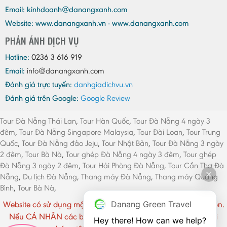
Email:
kinhdoanh@danangxanh.com
Website: www.danangxanh.vn - www.danangxanh.com
PHẢN ÁNH DỊCH VỤ
Hotline:
0236 3 616 919
Email:
info@danangxanh.com
Đánh giá trực tuyến:
danhgiadichvu.vn
Đánh giá trên Google:
Google Review
Tour Đà Nẵng Thái Lan
,
Tour Hàn Quốc
,
Tour Đà Nẵng 4 ngày 3
đêm
,
Tour Đà Nẵng Singapore Malaysia
,
Tour Đài Loan
,
Tour Trung
Quốc
,
Tour Đà Nẵng đảo Jeju
,
Tour Nhật Bản
,
Tour Đà Nẵng 3 ngày
2 đêm
,
Tour Bà Nà
,
Tour ghép Đà Nẵng 4 ngày 3 đêm
,
Tour ghép
Đà Nẵng 3 ngày 2 đêm
,
Tour Hải Phòng Đà Nẵng
,
Tour Cần Thơ Đà
Nẵng
,
Du lịch Đà Nẵng
,
Thang máy Đà Nẵng
,
Thang máy Quảng
Bình
,
Tour Bà Nà
,
Danang Green Travel
Website có sử dụng một số hình ảnh CÁ NHÂN chưa rõ nguồn.
Nếu CÁ NHÂN các bạn cảm thấy phiền vui lòng liên hệ với
Hey there! How can we help?