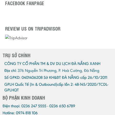
FACEBOOK FANPAGE
REVIEW US ON TRIPADVISOR
TRỤ SỞ CHÍNH
CÔNG TY CỔ PHẦN TM & DV DU LỊCH ĐÀ NẴNG XANH
Địa chỉ:
376 Nguyễn Tri Phương, P. Hoà Cường, Đà Nẵng
Số GPKD:
0401406208 Sở KH&ĐT ĐÀ NẴNG cấp 26/10/2011
GPLH Quốc Tế (In & Outbound)cấp lần 2:
48-145/2020/TCDL-
GPLHQT
BỘ PHẬN KINH DOANH
Điện thoại:
0236 247 5555 - 0236 650 6789
Hotline: 0974 818 106