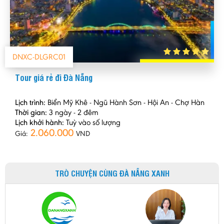
DNXC-DLGRC01
Tour giá rẻ đi Đà Nẵng
Lịch trình:
Biển Mỹ Khê - Ngũ Hành Sơn - Hội An - Chợ Hàn
Thời gian:
3 ngày - 2 đêm
Lịch khởi hành:
Tuỳ vào số lượng
2.060.000
Giá:
VND
TRÒ CHUYỆN CÙNG ĐÀ NẴNG XANH