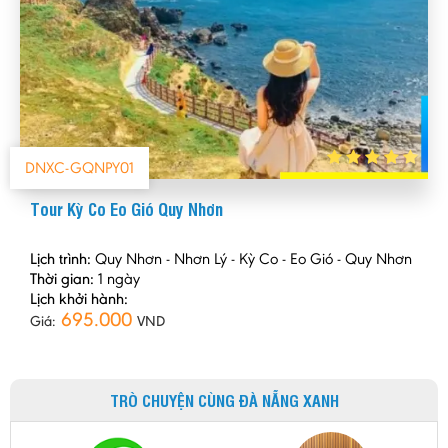
DNXC-GQNPY01
Tour Kỳ Co Eo Gió Quy Nhơn
Lịch trình:
Quy Nhơn - Nhơn Lý - Kỳ Co - Eo Gió - Quy Nhơn
Thời gian:
1 ngày
Lịch khởi hành:
695.000
Giá:
VND
TRÒ CHUYỆN CÙNG ĐÀ NẴNG XANH