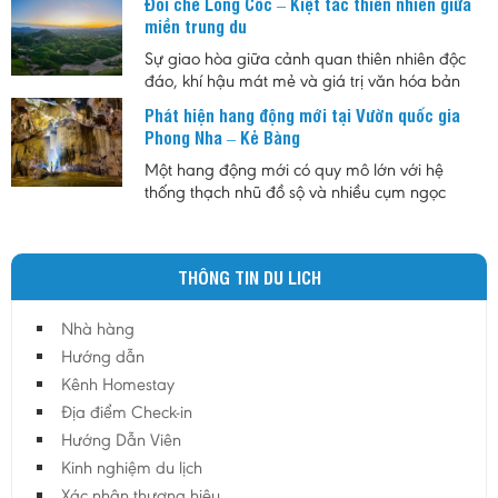
Đồi chè Long Cốc – Kiệt tác thiên nhiên giữa
giữa không gian biển về đêm với sự kết hợp
miền trung du
của ánh sáng, ẩm thực và âm nhạc.
Sự giao hòa giữa cảnh quan thiên nhiên độc
đáo, khí hậu mát mẻ và giá trị văn hóa bản
địa đã tạo nên sức hút riêng cho đồi chè Long
Phát hiện hang động mới tại Vườn quốc gia
Cốc. Không chỉ là vùng nguyên liệu chè nổi
Phong Nha – Kẻ Bàng
tiếng, nơi đây còn được xem là biểu tượng của
du lịch sinh thái Phú Thọ, góp phần quảng bá
Một hang động mới có quy mô lớn với hệ
hình ảnh vùng trung du Việt Nam đến với du
thống thạch nhũ đồ sộ và nhiều cụm ngọc
khách trong nước và quốc tế.
động quý hiếm vừa được phát hiện tại Vườn
quốc gia Phong Nha – Kẻ Bàng, mở ra thêm
triển vọng cho công tác nghiên cứu khoa học,
THÔNG TIN DU LICH
bảo tồn thiên nhiên và phát triển du lịch khám
phá.
Nhà hàng
Hướng dẫn
Kênh Homestay
Địa điểm Check-in
Hướng Dẫn Viên
Kinh nghiệm du lịch
Xác nhận thương hiệu