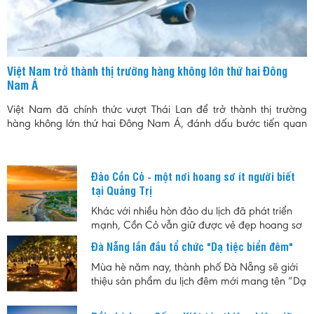
Việt Nam trở thành thị trường hàng không lớn thứ hai Đông
Nam Á
Việt Nam đã chính thức vượt Thái Lan để trở thành thị trường
hàng không lớn thứ hai Đông Nam Á, đánh dấu bước tiến quan
trọng của ngành hàng không trong bối cảnh nhu cầu đi lại và du
lịch tiếp tục tăng trưởng mạnh.
Đảo Cồn Cỏ - một nơi hoang sơ ít người biết
tại Quảng Trị
Khác với nhiều hòn đảo du lịch đã phát triển
mạnh, Cồn Cỏ vẫn giữ được vẻ đẹp hoang sơ
cùng nhịp sống chậm. Đây là lựa chọn phù
Đà Nẵng lần đầu tổ chức "Dạ tiệc biển đêm"
hợp cho những ai muốn tìm một nơi nghỉ ngắn
ngày, tránh sự đông đúc, đồng thời khám phá
Mùa hè năm nay, thành phố Đà Nẵng sẽ giới
hệ sinh thái biển, rừng nguyên sinh và những
thiệu sản phẩm du lịch đêm mới mang tên “Dạ
giá trị lịch sử của vùng biển tiền tiêu Quảng Trị.
tiệc Biển đêm”, hứa hẹn mang đến cho người
dân và du khách những trải nghiệm độc đáo