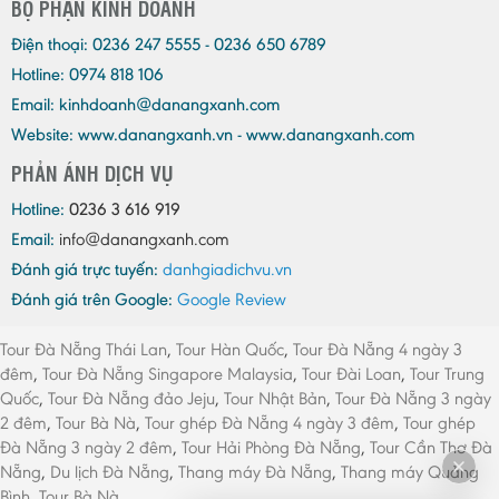
BỘ PHẬN KINH DOANH
Điện thoại:
0236 247 5555 - 0236 650 6789
Hotline: 0974 818 106
Email:
kinhdoanh@danangxanh.com
Website: www.danangxanh.vn - www.danangxanh.com
PHẢN ÁNH DỊCH VỤ
Hotline:
0236 3 616 919
Email:
info@danangxanh.com
Đánh giá trực tuyến:
danhgiadichvu.vn
Đánh giá trên Google:
Google Review
Tour Đà Nẵng Thái Lan
,
Tour Hàn Quốc
,
Tour Đà Nẵng 4 ngày 3
đêm
,
Tour Đà Nẵng Singapore Malaysia
,
Tour Đài Loan
,
Tour Trung
Quốc
,
Tour Đà Nẵng đảo Jeju
,
Tour Nhật Bản
,
Tour Đà Nẵng 3 ngày
2 đêm
,
Tour Bà Nà
,
Tour ghép Đà Nẵng 4 ngày 3 đêm
,
Tour ghép
Đà Nẵng 3 ngày 2 đêm
,
Tour Hải Phòng Đà Nẵng
,
Tour Cần Thơ Đà
Nẵng
,
Du lịch Đà Nẵng
,
Thang máy Đà Nẵng
,
Thang máy Quảng
Bình
,
Tour Bà Nà
,