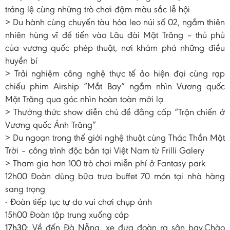
tráng lệ cùng những trò chơi đậm màu sắc lễ hội
> Du hành cùng chuyến tàu hỏa leo núi số 02, ngắm thiên
nhiên hùng vĩ để tiến vào Lâu đài Mặt Trăng – thủ phủ
của vương quốc phép thuật, nơi khám phá những điều
huyền bí
> Trải nghiệm công nghệ thực tế ảo hiện đại cùng rạp
chiếu phim Airship “Mắt Bay” ngắm nhìn Vương quốc
Mặt Trăng qua góc nhìn hoàn toàn mới lạ
> Thưởng thức show diễn chủ đề đẳng cấp “Trận chiến ở
Vương quốc Ánh Trăng”
> Du ngoạn trong thế giới nghệ thuật cùng Thác Thần Mặt
Trời – công trình độc bản tại Việt Nam từ Frilli Galery
> Tham gia hơn 100 trò chơi miễn phí ở Fantasy park
12h00 Đoàn dùng bữa trưa buffet 70 món tại nhà hàng
sang trọng
- Đoàn tiếp tục tự do vui chơi chụp ảnh
15h00 Đoàn tập trung xuống cáp
17h30
: Về đến Đà Nẵng, xe đưa đoàn ra sân bay.Chào