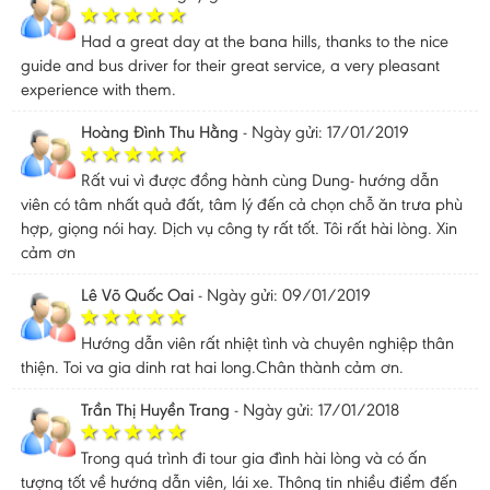
Had a great day at the bana hills, thanks to the nice
guide and bus driver for their great service, a very pleasant
experience with them.
Hoàng Đình Thu Hằng
-
Ngày gửi: 17/01/2019
Rất vui vì được đồng hành cùng Dung- hướng dẫn
viên có tâm nhất quả đất, tâm lý đến cả chọn chỗ ăn trưa phù
hợp, giọng nói hay. Dịch vụ công ty rất tốt. Tôi rất hài lòng. Xin
cảm ơn
Lê Võ Quốc Oai
-
Ngày gửi: 09/01/2019
Hướng dẫn viên rất nhiệt tình và chuyên nghiệp thân
thiện. Toi va gia dinh rat hai long.Chân thành cảm ơn.
Trần Thị Huyền Trang
-
Ngày gửi: 17/01/2018
Trong quá trình đi tour gia đình hài lòng và có ấn
tượng tốt về hướng dẫn viên, lái xe. Thông tin nhiều điểm đến