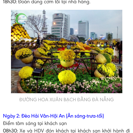
18h30:
Đoàn dùng cơm tối tại nhà hàng.
ĐƯỜNG HOA XUÂN BẠCH ĐẰNG ĐÀ NẴNG
Ngày 2: Đèo Hải Vân-Hội An (Ăn sáng-trưa-tối)
Điểm tâm sáng tại khách sạn
08h30:
Xe và HDV đón khách tại khách sạn khởi hành đi