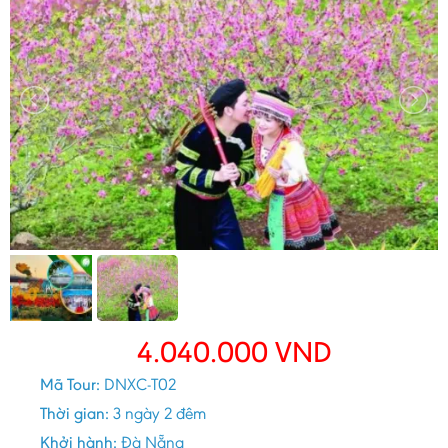
4.040.000
VND
Mã Tour:
DNXC-T02
Thời gian:
3 ngày 2 đêm
Khởi hành:
Đà Nẵng