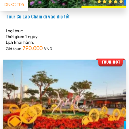
DNXC-T05
Tour Cù Lao Chàm đi vào dịp tết
Loại tour:
Thời gian:
1 ngày
Lịch khởi hành:
790.000
Giá tour:
VND