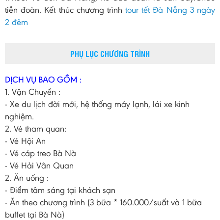
tiễn đoàn. Kết thúc chương trình
tour tết Đà Nẵng 3 ngày
2 đêm
PHỤ LỤC CHƯƠNG TRÌNH
DỊCH VỤ BAO GỒM :
1. Vận Chuyển :
- Xe du lịch đời mới, hệ thống máy lạnh, lái xe kinh
nghiệm.
2. Vé tham quan:
- Vé Hội An
- Vé cáp treo Bà Nà
- Vé Hải Vân Quan
2. Ăn uống :
- Điểm tâm sáng tại khách sạn
- Ăn theo chương trình (3 bữa * 160.000/suất và 1 bữa
buffet tại Bà Nà)