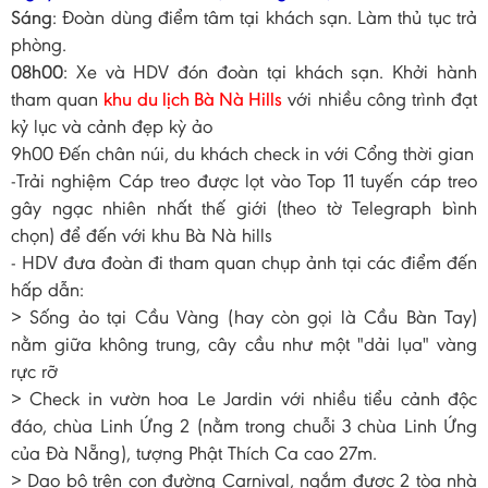
Sáng
: Đoàn dùng điểm tâm tại khách sạn. Làm thủ tục trả
phòng.
08h00
: Xe và HDV đón đoàn tại khách sạn. Khởi hành
tham quan
khu du lịch Bà Nà Hills
với nhiều công trình đạt
kỷ lục và cảnh đẹp kỳ ảo
9h00 Đến chân núi, du khách check in với Cổng thời gian
-Trải nghiệm Cáp treo được lọt vào Top 11 tuyến cáp treo
gây ngạc nhiên nhất thế giới (theo tờ Telegraph bình
chọn) để đến với khu Bà Nà hills
- HDV đưa đoàn đi tham quan chụp ảnh tại các điểm đến
hấp dẫn:
> Sống ảo tại Cầu Vàng (hay còn gọi là Cầu Bàn Tay)
nằm giữa không trung, cây cầu như một "dải lụa" vàng
rực rỡ
> Check in vườn hoa Le Jardin với nhiều tiểu cảnh độc
đáo, chùa Linh Ứng 2 (nằm trong chuỗi 3 chùa Linh Ứng
của Đà Nẵng), tượng Phật Thích Ca cao 27m.
> Dạo bộ trên con đường Carnival, ngắm được 2 tòa nhà