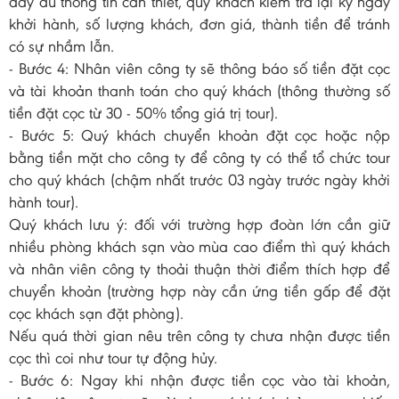
đầy đủ thông tin cần thiết, quý khách kiểm tra lại kỹ ngày
khởi hành, số lượng khách, đơn giá, thành tiền để tránh
có sự nhầm lẫn.
- Bước 4: Nhân viên công ty sẽ thông báo số tiền đặt cọc
và tài khoản thanh toán cho quý khách (thông thường số
tiền đặt cọc từ 30 - 50% tổng giá trị tour).
- Bước 5: Quý khách chuyển khoản đặt cọc hoặc nộp
bằng tiền mặt cho công ty để công ty có thể tổ chức tour
cho quý khách (chậm nhất trước 03 ngày trước ngày khởi
hành tour).
Quý khách lưu ý: đối với trường hợp đoàn lớn cần giữ
nhiều phòng khách sạn vào mùa cao điểm thì quý khách
và nhân viên công ty thoải thuận thời điểm thích hợp để
chuyển khoản (trường hợp này cần ứng tiền gấp để đặt
cọc khách sạn đặt phòng).
Nếu quá thời gian nêu trên công ty chưa nhận được tiền
cọc thì coi như tour tự động hủy.
- Bước 6: Ngay khi nhận được tiền cọc vào tài khoản,