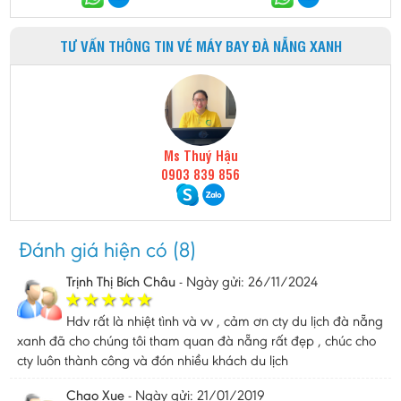
TƯ VẤN THÔNG TIN VÉ MÁY BAY ĐÀ NẴNG XANH
Ms Thuý Hậu
0903 839 856
Đánh giá hiện có (8)
Trịnh Thị Bích Châu
-
Ngày gửi: 26/11/2024
Hdv rất là nhiệt tình và vv , cảm ơn cty du lịch đà nẵng
xanh đã cho chúng tôi tham quan đà nẵng rất đẹp , chúc cho
cty luôn thành công và đón nhiều khách du lịch
Chao Xue
-
Ngày gửi: 21/01/2019