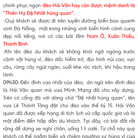
chinh phục ngọn
đèo Hải Vân hay còn được mệnh danh là
“Thiên Hạ Đệ Nhất hùng quan”.
-Quý khách sẽ được đi trên tuyến đường biển bao quanh
vịnh Đà Nẵng, một trong những vịnh biển hình cánh cung
đẹp nổi tiếng, nơi có các bãi tắm
Nam Ô, Xuân Thiều,
Thanh Bình
.
-Khi lên đèo du khách sẽ không khỏi ngỡ ngàng trước
cảnh vật hùng vĩ, đèo dốc hiểm trở, địa hình núi cao, vực
sâu, rừng cây ngút ngàn, suối khe róc rách, khí hậu trong
lành.
09h30:
Đến đỉnh cao nhất của đèo, án ngữ trên đỉnh đèo
là Hải Vân quan mà vua Minh Mạng đã cho xây dựng.
Trên có cổng đá với dòng chữ “Đệ nhất hùng quan”, tên
vua Lê Thánh Tông đặt cho đèo vào thế kỷ 15. Hải Vân
quan đã được xếp hạng di tích lịch sử cấp quốc gia và là
một điểm đến hấp dẫn du khách. Tại đây, có bãi đất rất
rộng để dừng xe nghỉ chân, uống 1 li café. Từ chỗ này quý
khách có thể ngắm biển và chiêm ngưỡng sự hùng vĩ của