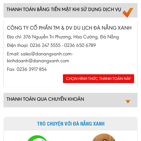
THANH TOÁN BẰNG TIỀN MẶT KHI SỬ DỤNG DỊCH VỤ
CÔNG TY CỔ PHẦN TM & DV DU LỊCH ĐÀ NẴNG XANH
Địa chỉ: 376 Nguyễn Tri Phương, Hòa Cường, Đà Nẵng
Điện thoại: 0236 247 5555 - 0236 650 6789
Email: sales@danangxanh.com-
kinhdoanh@danangxanh.com
Fax: 0236 3917 854
THANH TOÁN QUA CHUYỂN KHOẢN
TRÒ CHUYỆN VỚI ĐÀ NẴNG XANH