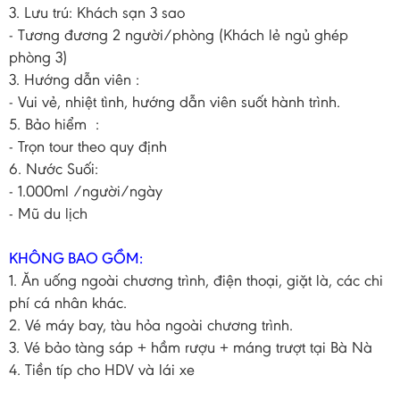
3. Lưu trú: Khách sạn 3 sao
- Tương đương 2 người/phòng (Khách lẻ ngủ ghép
phòng 3)
3. Hướng dẫn viên :
- Vui vẻ, nhiệt tình, hướng dẫn viên suốt hành trình.
5. Bảo hiểm :
- Trọn tour theo quy định
6. Nước Suối:
- 1.000ml /người/ngày
- Mũ du lịch
KHÔNG BAO GỒM:
1. Ăn uống ngoài chương trình, điện thoại, giặt là, các chi
phí cá nhân khác.
2. Vé máy bay, tàu hỏa ngoài chương trình.
3. Vé bảo tàng sáp + hầm rượu + máng trượt tại Bà Nà
4. Tiền típ cho HDV và lái xe