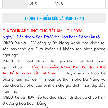
VNĐ
VNĐ
THÔNG TIN ĐIỂM ĐẾN VÀ HÀNH TRÌNH
GIÁ TOUR ÁP DỤNG CHO TẾT ÂM LỊCH 2026
Ngày 1: Đón đoàn- Sơn Trà-Vườn Hoa Bạch Đằng (Ăn tối)
13h30:
Xe và HDV công ty Đà Nẵng Xanh đón đoàn tại
sân bay/nhà ga. Đưa khách về khách sạn nhận phòng
nghỉ ngơi.
15h30:
Khởi hành đi Sơn Trà, quý khách sẽ được thăm
quan chùa
Linh Ứng 3 và viếng tượng Phật Bà Quán Thế
Âm Bồ Tát cao nhất Việt Nam
. Tại đây quý khách có thể
phóng tầm mắt để nhìn toàn bộ thành phố Đà Nẵng và
vào chùa lạy phật cầu bình an cho gia đình nhân dịp đầu
năm mới.
17h00:
Xe và HDV tiếp tục đưa khách đi dạo và chụp hình
ở đường hoa Bạch Đằng.