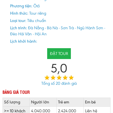
Phương tiện:
Ôtô
Hình thức:
Tour riêng
Loại tour:
Tiêu chuẩn
Lịch trình:
Đà Nẵng - Bà Nà - Sơn Trà - Ngũ Hành Sơn -
Đèo Hải Vân - Hội An
Lịch khởi hành:
ĐẶT TOUR
5,0
Tổng số
20
đánh giá
BẢNG GIÁ TOUR
Số lượng
Người lớn
Trẻ em
Em bé
>= 10 khách
4.040.000
2.424.000
Liên hệ