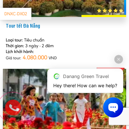
DNXC-DX02
Tour tết Đà Nẵng
Loại tour:
Tiêu chuẩn
Thời gian:
3 ngày - 2 đêm
Lịch khởi hành:
4.080.000
Giá tour:
VND
Danang Green Travel
Hey there! How can we help?