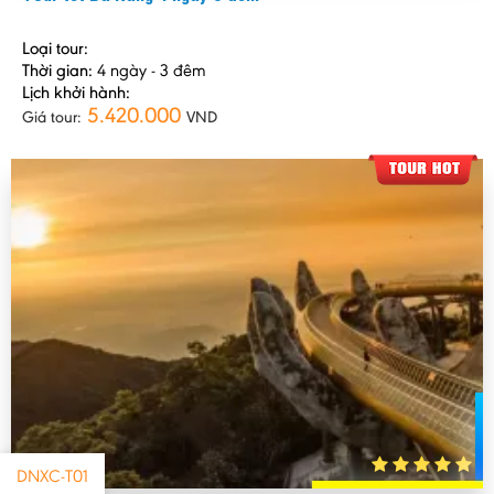
Loại tour:
Thời gian:
4 ngày - 3 đêm
Lịch khởi hành:
5.420.000
Giá tour:
VND
DNXC-T01