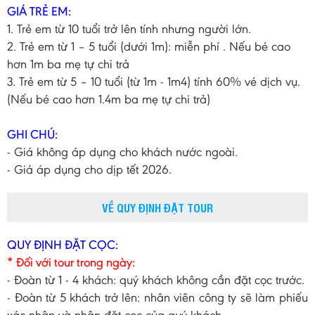
GIÁ TRẺ EM:
1. Trẻ em từ 10 tuổi trở lên tính nhưng người lớn.
2. Trẻ em từ 1 – 5 tuổi (dưới 1m): miễn phí . Nếu bé cao
hơn 1m ba mẹ tự chi trả
3. Trẻ em từ 5 – 10 tuổi (từ 1m - 1m4) tính 60% vé dịch vụ.
(Nếu bé cao hơn 1.4m ba mẹ tự chi trả)
GHI CHÚ:
- Giá không áp dụng cho khách nước ngoài.
- Giá áp dụng cho dịp tết 2026.
VỀ QUY ĐỊNH ĐẶT TOUR
QUY ĐỊNH ĐẶT CỌC:
* Đối với tour trong ngày:
- Đoàn từ 1 - 4 khách: quý khách không cần đặt cọc trước.
- Đoàn từ 5 khách trở lên: nhân viên công ty sẽ làm phiếu