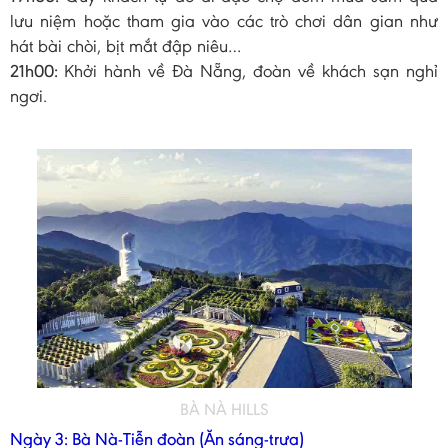
lưu niệm hoặc tham gia vào các trò chơi dân gian như
hát bài chòi, bịt mắt đập niêu…
21h00:
Khởi hành về Đà Nẵng, đoàn về khách sạn nghỉ
ngơi.
BÀ NÀ HILLS
Ngày 3: Bà Nà-Tiễn đoàn (Ăn sáng-trưa)