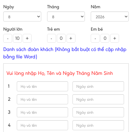
Ngày
Tháng
Năm
Người lớn
Trẻ em
Em bé
-
+
-
+
-
+
Danh sách đoàn khách (Không bắt buột có thể cập nhập
bằng file Word)
Vui lòng nhập Họ, Tên và Ngày Tháng Năm Sinh
1
2
3
4