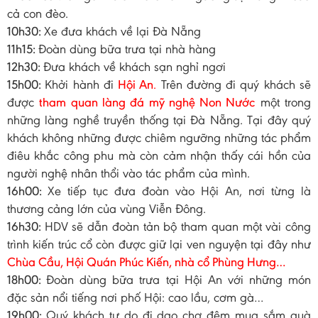
cả con đèo.
10h30:
Xe đưa khách về lại Đà Nẵng
11h15:
Đoàn dùng bữa trưa tại nhà hàng
12h30:
Đưa khách về khách sạn nghỉ ngơi
15h00:
Khởi hành đi
Hội An
.
Trên đường đi quý khách sẽ
được
tham quan làng đá mỹ nghệ Non Nước
một trong
những làng nghề truyền thống tại Đà Nẵng. Tại đây quý
khách không những được chiêm ngưỡng những tác phẩm
điêu khắc công phu mà còn cảm nhận thấy cái hồn của
người nghệ nhân thổi vào tác phẩm của mình.
16h00:
Xe tiếp tục đưa đoàn vào Hội An, nơi từng là
thương cảng lớn của vùng Viễn Đông.
16h30:
HDV sẽ dẫn đoàn tản bộ tham quan một vài công
trình kiến trúc cổ còn được giữ lại ven nguyện tại đây như
Chùa Cầu, Hội Quán Phúc Kiến, nhà cổ Phùng Hưng…
18h00:
Đoàn dùng bữa trưa tại Hội An với những món
đặc sản nổi tiếng nơi phố Hội: cao lầu, cơm gà…
19h00:
Quý khách tự do đi dạo chợ đêm mua sắm quà