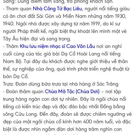
Sáng: Dùng điểm tâm sáng, trả phòng khách sạn.
- Tham quan
Nhà Công Tử Bạc Liêu
, người nổi tiếng giàu
có ăn chơi đất Sài Gòn và Miền Nam những năm 1930,
1940. Ngôi nhà được xây dựng từ năm 1919, do kĩ sư
người Pháp thiết kế, ngôi biệt thự khoát lên mình một vẻ
Tây Âu hiện đại và sang trọng.
- Thăm
Khu lưu niệm nhạc sĩ Cao Văn Lầu
nơi an nghỉ
cuối cùng của tác giả bài Dạ Cổ Hoài Lang nổi tiếng
Nam Bộ. Tại đây du khách được nghe giới thiệu về thân
thế, sự nghiệp của ông, quá trình phát triển nghệ thuật từ
bản Dạ Cổ.
Trưa: Đoàn dùng bữa trưa tại nhà hàng ở Sóc Trăng
- Đoàn thăm quan
Chùa Mã Tộc (Chùa Dơi)
– nơi tập
trung hàng ngàn con dơi tự nhiên. Đây là ngôi chùa nổi
tiếng có kiến trúc đẹp và độc đáo bậc nhất Đồng bằng
sông Cửu Long. Đến đây, đoàn sẽ được chiêm ngưỡng vẻ
đẹp của một ngôi chùa cổ kính hơn 400 năm tuổi, và đặc
biệt là được nhìn ngắm đàn dơi hàng trăm nghìn con