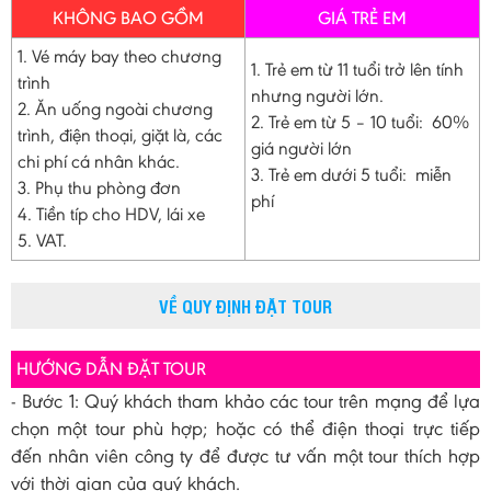
KHÔNG BAO GỒM
GIÁ TRẺ EM
1. Vé máy bay theo chương
1. Trẻ em từ 11 tuổi trở lên tính
trình
nhưng người lớn.
2. Ăn uống ngoài chương
2. Trẻ em từ 5 – 10 tuổi: 60%
trình, điện thoại, giặt là, các
giá người lớn
chi phí cá nhân khác.
3. Trẻ em dưới 5 tuổi: miễn
3. Phụ thu phòng đơn
phí
4. Tiền típ cho HDV, lái xe
5. VAT.
VỀ QUY ĐỊNH ĐẶT TOUR
HƯỚNG DẪN ĐẶT TOUR
- Bước 1: Quý khách tham khảo các tour trên mạng để lựa
chọn một tour phù hợp; hoặc có thể điện thoại trực tiếp
đến nhân viên công ty để được tư vấn một tour thích hợp
với thời gian của quý khách.