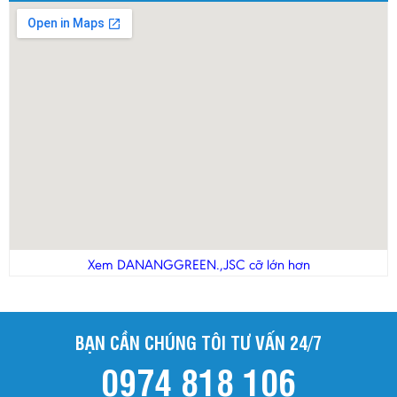
Xem DANANGGREEN.,JSC cỡ lớn hơn
BẠN CẦN CHÚNG TÔI TƯ VẤN 24/7
0974 818 106