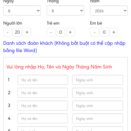
Ngày
Tháng
Năm
Người lớn
Trẻ em
Em bé
-
+
-
+
-
+
Danh sách đoàn khách (Không bắt buột có thể cập nhập
bằng file Word)
Vui lòng nhập Họ, Tên và Ngày Tháng Năm Sinh
1
2
3
4