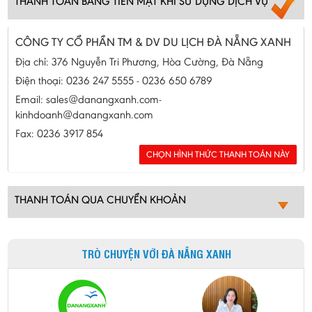
THANH TOÁN BẰNG TIỀN MẶT KHI SỬ DỤNG DỊCH VỤ
CÔNG TY CỔ PHẦN TM & DV DU LỊCH ĐÀ NẴNG XANH
Địa chỉ: 376 Nguyễn Tri Phương, Hòa Cường, Đà Nẵng
Điện thoại: 0236 247 5555 - 0236 650 6789
Email: sales@danangxanh.com-
kinhdoanh@danangxanh.com
Fax: 0236 3917 854
THANH TOÁN QUA CHUYỂN KHOẢN
TRÒ CHUYỆN VỚI ĐÀ NẴNG XANH