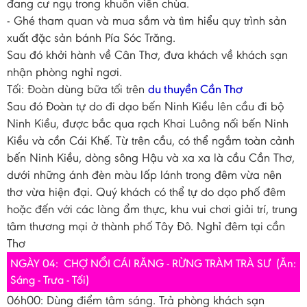
đang cư ngụ trong khuôn viên chùa.
- Ghé tham quan và mua sắm và tìm hiểu quy trình sản
xuất đặc sản bánh Pía Sóc Trăng.
Sau đó khởi hành về Cân Thơ, đưa khách về khách sạn
nhận phòng nghỉ ngơi.
Tối: Đoàn dùng bữa tối trên
du thuyền Cần Thơ
Sau đó Đoàn tự do đi dạo bến Ninh Kiều lên cầu đi bộ
Ninh Kiều, được bắc qua rạch Khai Luông nối bến Ninh
Kiều và cồn Cái Khế. Từ trên cầu, có thể ngắm toàn cảnh
bến Ninh Kiều, dòng sông Hậu và xa xa là cầu Cần Thơ,
dưới những ánh đèn màu lấp lánh trong đêm vừa nên
thơ vừa hiện đại. Quý khách có thể tự do dạo phố đêm
hoặc đến với các làng ẩm thực, khu vui chơi giải trí, trung
tâm thương mại ở thành phố Tây Đô. Nghỉ đêm tại cần
Thơ
NGÀY 04: CHỢ NỔI CÁI RĂNG - RỪNG TRÀM TRÀ SƯ (Ăn:
Sáng - Trưa - Tối)
06h00: Dùng điểm tâm sáng. Trả phòng khách sạn