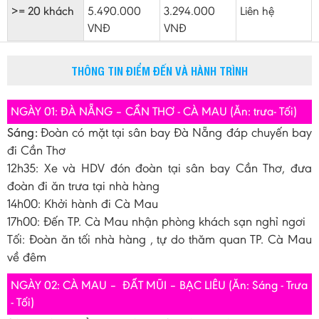
>= 20 khách
5.490.000
3.294.000
Liên hệ
VNĐ
VNĐ
THÔNG TIN ĐIỂM ĐẾN VÀ HÀNH TRÌNH
NGÀY 01: ĐÀ NẴNG – CẦN THƠ - CÀ MAU (Ăn: trưa- Tối)
Sáng:
Đoàn có mặt tại sân bay Đà Nẵng đáp chuyến bay
đi Cần Thơ
12h35: Xe và HDV đón đoàn tại sân bay Cần Thơ, đưa
đoàn đi ăn trưa tại nhà hàng
14h00: Khởi hành đi Cà Mau
17h00: Đến TP. Cà Mau nhận phòng khách sạn nghỉ ngơi
Tối: Đoàn ăn tối nhà hàng , tự do thăm quan TP. Cà Mau
về đêm
NGÀY 02: CÀ MAU – ĐẤT MŨI – BẠC LIÊU (Ăn: Sáng - Trưa
- Tối)