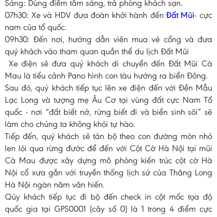
Sáng: Dùng điểm tâm sáng, trả phòng khách sạn.
07h30: Xe và HDV đưa đoàn khởi hành đến
Đất Mũi
- cực
nam của tổ quốc.
09h30: Đến nơi, hướng dẫn viên mua vé cổng và đưa
quý khách vào tham quan quần thể du lịch Đất Mũi
Xe điện sẽ đưa quý khách di chuyển đến Đất Mũi Cà
Mau là tiểu cảnh Pano hình con tàu hướng ra biển Đông.
Sau đó, quý khách tiếp tục lên xe điện đến với Đền Mẫu
Lạc Long và tượng mẹ Âu Cơ tại vùng đất cực Nam Tổ
quốc - nơi “đất biết nở, rừng biết đi và biển sinh sôi” sẽ
làm cho chúng ta không khỏi tự hào.
Tiếp đến, quý khách sẽ tản bộ theo con đường mòn nhỏ
len lỏi qua rừng đước để đến với Cột Cờ Hà Nội tại mũi
Cà Mau được xây dựng mô phỏng kiến trúc cột cờ Hà
Nội cổ xưa gắn với truyền thống lịch sử của Thăng Long
Hà Nội ngàn năm văn hiến.
Qúy khách tiếp tục đi bộ đến check in cột mốc tọa độ
quốc gia tại GPS0001 (cây số 0) là 1 trong 4 điểm cực