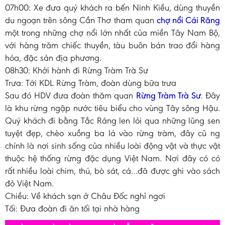
07h00: Xe đưa quý khách ra bến Ninh Kiều, dùng thuyền
du ngoạn trên sông Cần Thơ tham quan
chợ nổi Cái Răng
một trong những chợ nổi lớn nhất của miền Tây Nam Bộ,
với hàng trăm chiếc thuyền, tàu buôn bán trao đổi hàng
hóa, đặc sản địa phương.
08h30: Khởi hành đi Rừng Tràm Trà Sư
Trưa: Tới KDL Rừng Tràm, đoàn dùng bữa trưa
Sau đó HDV đưa đoàn thăm quan
Rừng Tràm Trà Sư
. Đây
là khu rừng ngập nước tiêu biểu cho vùng Tây sông Hậu.
Quý khách đi bằng Tắc Ráng len lỏi qua những lũng sen
tuyệt đẹp, chèo xuồng ba lá vào rừng tràm, đây cũ ng
chính là nơi sinh sống của nhiều loài động vật và thực vật
thuộc hệ thống rừng đặc dụng Việt Nam. Nơi đây có có
rất nhiều loài chim, thú, bò sát, cá…đã được ghi vào sách
đỏ Việt Nam.
Chiều: Về khách sạn ở Châu Đốc nghỉ ngơi
Tối: Đưa đoàn đi ăn tối tại nhà hàng