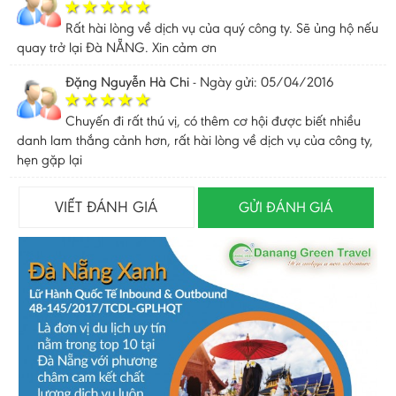
Rất hài lòng về dịch vụ của quý công ty. Sẽ ủng hộ nếu
quay trở lại Đà NẴNG. Xin cảm ơn
Đặng Nguyễn Hà Chi
-
Ngày gửi: 05/04/2016
Chuyến đi rất thú vị, có thêm cơ hội được biết nhiều
danh lam thắng cảnh hơn, rất hài lòng về dịch vụ của công ty,
hẹn gặp lại
VIẾT ĐÁNH GIÁ
GỬI ĐÁNH GIÁ