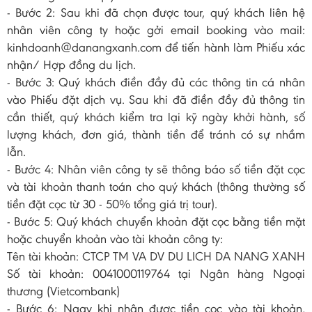
- Bước 2: Sau khi đã chọn được tour, quý khách liên hệ
nhân viên công ty hoặc gởi email booking vào mail:
kinhdoanh@danangxanh.com để tiến hành làm Phiếu xác
nhận/ Hợp đồng du lịch.
- Bước 3: Quý khách điền đầy đủ các thông tin cá nhân
vào Phiếu đặt dịch vụ. Sau khi đã điền đầy đủ thông tin
cần thiết, quý khách kiểm tra lại kỹ ngày khởi hành, số
lượng khách, đơn giá, thành tiền để tránh có sự nhầm
lẫn.
- Bước 4: Nhân viên công ty sẽ thông báo số tiền đặt cọc
và tài khoản thanh toán cho quý khách (thông thường số
tiền đặt cọc từ 30 - 50% tổng giá trị tour).
- Bước 5: Quý khách chuyển khoản đặt cọc bằng tiền mặt
hoặc chuyển khoản vào tài khoản công ty:
Tên tài khoản: CTCP TM VA DV DU LICH DA NANG XANH
Số tài khoản: 0041000119764 tại Ngân hàng Ngoại
thương (Vietcombank)
- Bước 6: Ngay khi nhận được tiền cọc vào tài khoản,