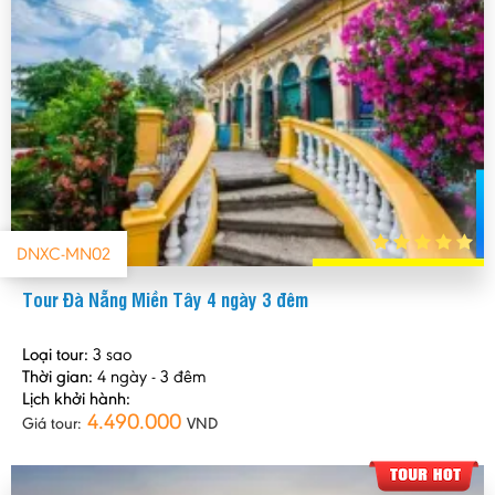
DNXC-MN02
Tour Đà Nẵng Miền Tây 4 ngày 3 đêm
Loại tour:
3 sao
Thời gian:
4 ngày - 3 đêm
Lịch khởi hành:
4.490.000
Giá tour:
VND