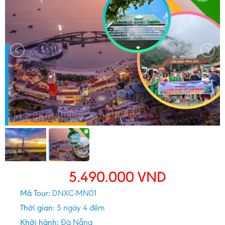
5.490.000
VND
Mã Tour:
DNXC-MN01
Thời gian:
5 ngày 4 đêm
Khởi hành:
Đà Nẵng