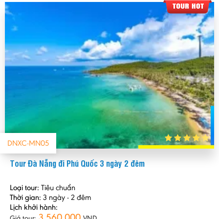
DNXC-MN05
Tour Đà Nẵng đi Phú Quốc 3 ngày 2 đêm
Loại tour:
Tiêu chuẩn
Thời gian:
3 ngày - 2 đêm
Lịch khởi hành:
3.560.000
Giá tour:
VND