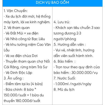
DỊCH VỤ BAO GỒM
1. Vận Chuyển:
- Xe du lịch đời mới, hệ thống
máy lạnh, lái xe kinh nghiệm.
4. Lưu trú:
2. Vé tham quan
- Khách sạn tiêu chuẩn 3 sao
- Vé Đất Mũi + xe điện
tương đương 2-3
- Vé Nhà công tử Bạc Liêu
người/phòng
- Vé khu tưởng niệm Cao Văn
5. Hướng dẫn viên :
Lầu
- Vui vẻ, nhiệt tình, hướng
- Vé xe điện chùa Dơi
dẫn viên suốt hành trình.
- Thuyền tham quan chợ Nổi
6. Bảo hiểm :
Cái Răng, rừng tràm Trà Sư
- Trọn tour theo quy định của
- Vé Dinh Độc Lập
bảo hiểm : 30.000.000/vụ
3. Ăn uống :
7. Nước Suối:
- Điểm tâm tại ks (4 bữa)
- 1.000ml /người/ngày
- Bữa chính: 8 bữa *
8. Mũ du lịch
150.000/suất + 1 bữa du
thuyền 180.000đ/suất