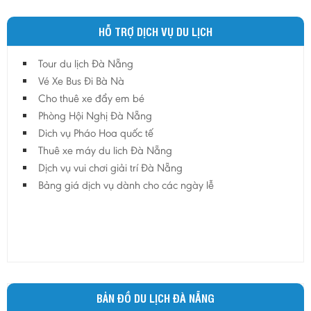
HỖ TRỢ DỊCH VỤ DU LỊCH
Tour du lịch Đà Nẵng
Vé Xe Bus Đi Bà Nà
Cho thuê xe đẩy em bé
Phòng Hội Nghị Đà Nẵng
Dich vụ Pháo Hoa quốc tế
Thuê xe máy du lich Đà Nẵng
Dịch vụ vui chơi giải trí Đà Nẵng
Bảng giá dịch vụ dành cho các ngày lễ
BẢN ĐỒ DU LỊCH ĐÀ NẴNG