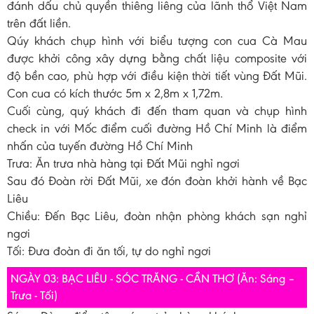
đánh dấu chủ quyền thiêng liêng của lãnh thổ Việt Nam
trên đất liền.
Qúy khách chụp hình với biểu tượng con cua Cà Mau
được khởi công xây dựng bằng chất liệu composite với
độ bền cao, phù hợp với điều kiện thời tiết vùng Đất Mũi.
Con cua có kích thước 5m x 2,8m x 1,72m.
Cuối cùng, quý khách đi đến tham quan và chụp hình
check in với Mốc điểm cuối đường Hồ Chí Minh là điểm
nhấn của tuyến đường Hồ Chí Minh
Trưa: Ăn trưa nhà hàng tại Đất Mũi nghỉ ngơi
Sau đó Đoàn rời Đất Mũi, xe đón đoàn khởi hành về Bạc
Liêu
Chiều: Đến Bạc Liêu, đoàn nhận phòng khách sạn nghỉ
ngơi
Tối: Đưa đoàn đi ăn tối, tự do nghỉ ngơi
NGÀY 03: BẠC LIÊU - SÓC TRĂNG - CẦN THƠ (Ăn: Sáng –
Trưa - Tối)