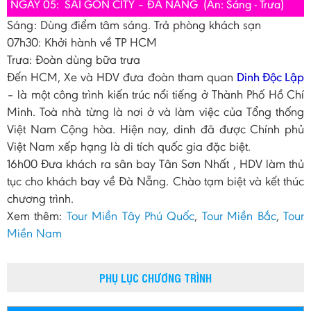
NGÀY 05: SÀI GÒN CITY – ĐÀ NẴNG (Ăn: Sáng - Trưa)
Sáng: Dùng điểm tâm sáng. Trả phòng khách sạn
07h30: Khởi hành về TP HCM
Trưa: Đoàn dùng bữa trưa
Đến HCM, Xe và HDV đưa đoàn tham quan
Dinh Độc Lập
– là một công trình kiến trúc nổi tiếng ở Thành Phố Hồ Chí
Minh. Toà nhà từng là nơi ở và làm việc của Tổng thống
Việt Nam Cộng hòa. Hiện nay, dinh đã được Chính phủ
Việt Nam xếp hạng là di tích quốc gia đặc biệt.
16h00 Đưa khách ra sân bay Tân Sơn Nhất , HDV làm thủ
tục cho khách bay về Đà Nẵng. Chào tạm biệt và kết thúc
chương trình.
Xem thêm:
Tour Miền Tây Phú Quốc
,
Tour Miền Bắc
,
Tour
Miền Nam
PHỤ LỤC CHƯƠNG TRÌNH