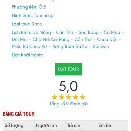
Phương tiện:
Ôtô
Hình thức:
Tour riêng
Loại tour:
3 sao
Lịch trình:
Đà Nẵng – Cần Thơ – Sóc Trăng – Cà Mau –
Đất Mũi – Chợ Nổi Cái Răng – Cần Thơ – Châu Đốc –
Miếu Bà Chúa Xứ – Rừng Tràm Trà Sư – Sài Gòn
Lịch khởi hành:
ĐẶT TOUR
5,0
Tổng số
9
đánh giá
BẢNG GIÁ TOUR
Số lượng
Người lớn
Trẻ em
Em bé