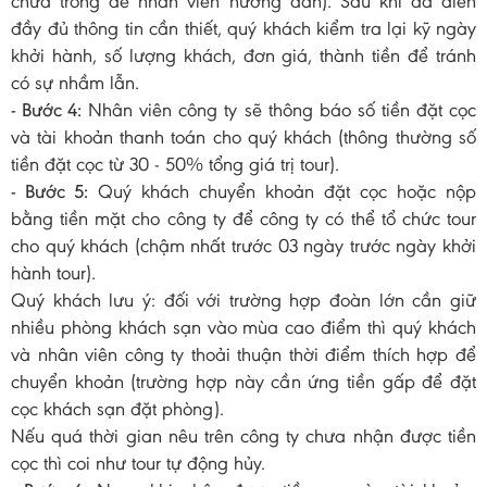
chừa trống để nhân viên hướng dẫn). Sau khi đã điền
đầy đủ thông tin cần thiết, quý khách kiểm tra lại kỹ ngày
khởi hành, số lượng khách, đơn giá, thành tiền để tránh
có sự nhầm lẫn.
- Bước 4:
Nhân viên công ty sẽ thông báo số tiền đặt cọc
và tài khoản thanh toán cho quý khách (thông thường số
tiền đặt cọc từ 30 - 50% tổng giá trị tour).
- Bước 5:
Quý khách chuyển khoản đặt cọc hoặc nộp
bằng tiền mặt cho công ty để công ty có thể tổ chức tour
cho quý khách (chậm nhất trước 03 ngày trước ngày khởi
hành tour).
Quý khách lưu ý: đối với trường hợp đoàn lớn cần giữ
nhiều phòng khách sạn vào mùa cao điểm thì quý khách
và nhân viên công ty thoải thuận thời điểm thích hợp để
chuyển khoản (trường hợp này cần ứng tiền gấp để đặt
cọc khách sạn đặt phòng).
Nếu quá thời gian nêu trên công ty chưa nhận được tiền
cọc thì coi như tour tự động hủy.