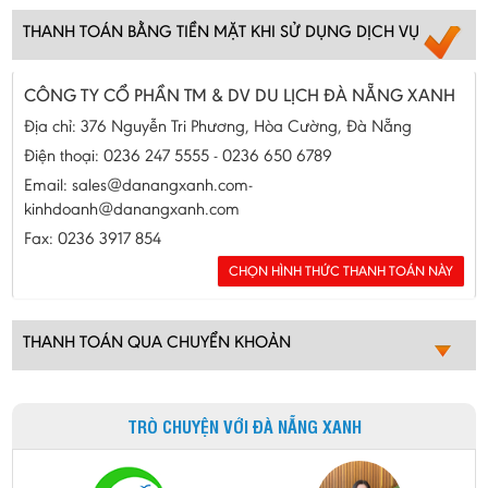
THANH TOÁN BẰNG TIỀN MẶT KHI SỬ DỤNG DỊCH VỤ
CÔNG TY CỔ PHẦN TM & DV DU LỊCH ĐÀ NẴNG XANH
Địa chỉ: 376 Nguyễn Tri Phương, Hòa Cường, Đà Nẵng
Điện thoại: 0236 247 5555 - 0236 650 6789
Email: sales@danangxanh.com-
kinhdoanh@danangxanh.com
Fax: 0236 3917 854
THANH TOÁN QUA CHUYỂN KHOẢN
TRÒ CHUYỆN VỚI ĐÀ NẴNG XANH