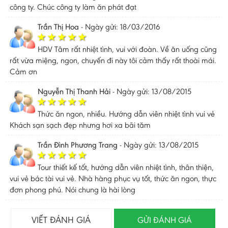
công ty. Chúc công ty làm ăn phát đạt
Trần Thị Hoa
-
Ngày gửi: 18/03/2016
HDV Tâm rất nhiệt tình, vui với đoàn. Về ăn uống cũng
rất vừa miệng, ngon, chuyến đi này tôi cảm thấy rất thoài mái.
Cảm ơn
Nguyễn Thị Thanh Hải
-
Ngày gửi: 13/08/2015
Thức ăn ngon, nhiều. Hướng dẫn viên nhiệt tình vui vẻ
Khách sạn sạch đẹp nhưng hơi xa bãi tăm
Trần Đình Phương Trang
-
Ngày gửi: 13/08/2015
Tour thiết kế tốt, hướng dẫn viên nhiệt tình, thân thiện,
vui vẻ bác tài vui vẻ. Nhà hàng phục vụ tốt, thức ăn ngon, thực
đơn phong phú. Nói chung là hài lòng
Nguyễn Thị Bích Hiền
-
Ngày gửi: 28/05/2015
VIẾT ĐÁNH GIÁ
GỬI ĐÁNH GIÁ