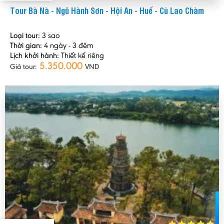
Tour Bà Nà - Ngũ Hành Sơn - Hội An - Huế - Cù Lao Chàm
Loại tour:
3 sao
Thời gian:
4 ngày - 3 đêm
Lịch khởi hành:
Thiết kế riêng
5.350.000
Giá tour:
VND