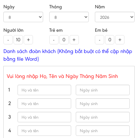
Ngày
Tháng
Năm
Người lớn
Trẻ em
Em bé
-
+
-
+
-
+
Danh sách đoàn khách (Không bắt buột có thể cập nhập
bằng file Word)
Vui lòng nhập Họ, Tên và Ngày Tháng Năm Sinh
1
2
3
4