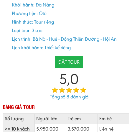
Khởi hành:
Đà Nẵng
Phương tiện:
Ôtô
Hình thức:
Tour riêng
Loại tour:
3 sao
Lịch trình:
Bà Nà - Huế - Động Thiên Đường - Hội An
Lịch khởi hành:
Thiết kế riêng
ĐẶT TOUR
5,0
Tổng số
8
đánh giá
BẢNG GIÁ TOUR
Số lượng
Người lớn
Trẻ em
Em bé
>= 10 khách
5.950.000
3.570.000
Liên hệ