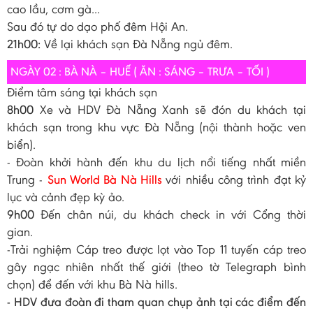
cao lầu, cơm gà...
Sau đó tự do dạo phố đêm Hội An.
21h00:
Về lại khách sạn Đà Nẵng ngủ đêm.
NGÀY 02 : BÀ NÀ – HUẾ ( ĂN : SÁNG – TRƯA – TỐI )
Điểm tâm sáng tại khách sạn
8h00
Xe và HDV Đà Nẵng Xanh sẽ đón du khách tại
khách sạn trong khu vực Đà Nẵng (nội thành hoặc ven
biển).
- Đoàn khởi hành đến khu du lịch nổi tiếng nhất miền
Trung -
Sun World Bà Nà Hills
với nhiều công trình đạt kỷ
lục và cảnh đẹp kỳ ảo.
9h00
Đến chân núi, du khách check in với Cổng thời
gian.
-Trải nghiệm Cáp treo được lọt vào Top 11 tuyến cáp treo
gây ngạc nhiên nhất thế giới (theo tờ Telegraph bình
chọn) để đến với khu Bà Nà hills.
- HDV đưa đoàn đi tham quan chụp ảnh tại các điểm đến