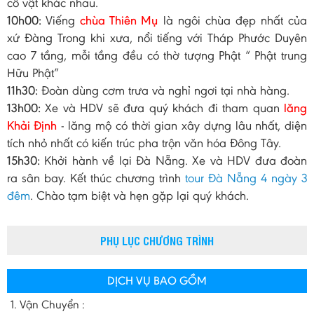
cổ vật khác nhau.
10h00:
Viếng
chùa Thiên Mụ
là ngôi chùa đẹp nhất của
xứ Đàng Trong khi xưa, nổi tiếng với Tháp Phước Duyên
cao 7 tầng, mỗi tầng đều có thờ tượng Phật “ Phật trung
Hữu Phật”
11h30:
Đoàn dùng cơm trưa và nghỉ ngơi tại nhà hàng.
13h00:
Xe và HDV sẽ đưa quý khách đi tham quan
lăng
Khải Định
- lăng mộ có thời gian xây dựng lâu nhất, diện
tích nhỏ nhất có kiến trúc pha trộn văn hóa Đông Tây.
15h30:
Khởi hành về lại Đà Nẵng. Xe và HDV đưa đoàn
ra sân bay. Kết thúc chương trình
tour Đà Nẵng 4 ngày 3
đêm
. Chào tạm biệt và hẹn gặp lại quý khách.
PHỤ LỤC CHƯƠNG TRÌNH
DỊCH VỤ BAO GỒM
1. Vận Chuyển :