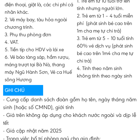
1. Trẻ em từ 10 tuổi trở lên
điện thoại, giặt là, các chi phí cá
tính nhưng người lớn.
nhân khác.
2. Trẻ em từ 1 – 4 tuổi miễn
2. Vé máy bay, tàu hỏa ngoài
phí (phát sinh bé cao trên
chương trình.
1m cha mẹ tự chi trả)
3. Phụ thu phòng đơn
3. Trẻ em từ 5 – 10 tuổi tính
4. VAT.
60% vé dịch vụ (phát sinh
5. Tiền típ cho HDV và lái xe
bé cao trên 1m4 cha mẹ tự
6. Vé bảo tàng sáp, hầm rượu,
chi trả)
máng trượt tại Bà Nà, thang
4. Tính theo năm sinh
máy Ngũ Hành Sơn, Vé ca Huế
không tính theo ngày sinh
sông Hương
GHI CHÚ
- Cung cấp danh sách đoàn gồm họ tên, ngày tháng năm
sinh (hoặc số CMND), giới tính
- Giá trên không áp dụng cho khách nước ngoài và dịp lễ
tết
- Giá cập nhật năm 2025
- Trong việc bố trí phòng ngủ cho gia đình: