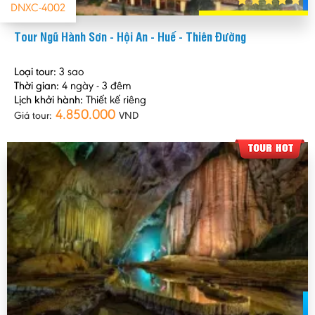
DNXC-4002
Tour Ngũ Hành Sơn - Hội An - Huế - Thiên Đường
Loại tour:
3 sao
Thời gian:
4 ngày - 3 đêm
Lịch khởi hành:
Thiết kế riêng
4.850.000
Giá tour:
VND