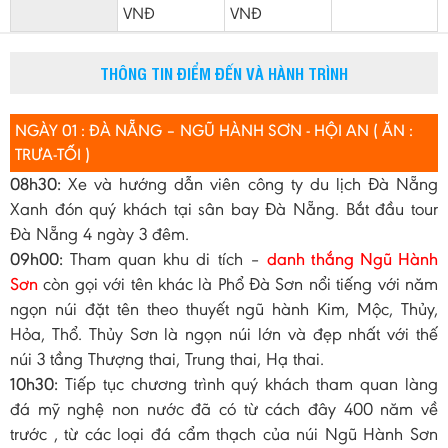
VNĐ
VNĐ
THÔNG TIN ĐIỂM ĐẾN VÀ HÀNH TRÌNH
NGÀY 01 : ĐÀ NẴNG – NGŨ HÀNH SƠN - HỘI AN ( ĂN :
TRƯA-TỐI )
08h30:
Xe và hướng dẫn viên công ty du lịch Đà Nẵng
Xanh đón quý khách tại sân bay Đà Nẵng. Bắt đầu tour
Đà Nẵng 4 ngày 3 đêm.
09h00:
Tham quan khu di tích –
danh thắng Ngũ Hành
Sơn
còn gọi với tên khác là Phổ Đà Sơn nổi tiếng với năm
ngọn núi đặt tên theo thuyết ngũ hành Kim, Mộc, Thủy,
Hỏa, Thổ. Thủy Sơn là ngọn núi lớn và đẹp nhất với thế
núi 3 tầng Thượng thai, Trung thai, Hạ thai.
10h30:
Tiếp tục chương trình quý khách tham quan làng
đá mỹ nghệ non nước đã có từ cách đây 400 năm về
trước , từ các loại đá cẩm thạch của núi Ngũ Hành Sơn