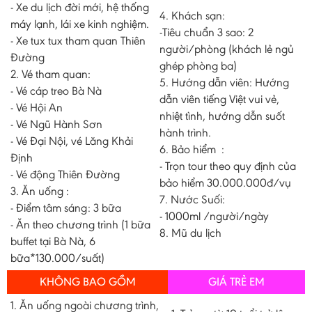
- Xe du lịch đời mới, hệ thống
4. Khách sạn:
máy lạnh, lái xe kinh nghiệm.
-Tiêu chuẩn 3 sao: 2
- Xe tux tux tham quan Thiên
người/phòng (khách lẻ ngủ
Đường
ghép phòng ba)
2. Vé tham quan:
5. Hướng dẫn viên: Hướng
- Vé cáp treo Bà Nà
dẫn viên tiếng Việt vui vẻ,
- Vé Hội An
nhiệt tình, hướng dẫn suốt
- Vé Ngũ Hành Sơn
hành trình.
- Vé Đại Nội, vé Lăng Khải
6. Bảo hiểm :
Định
- Trọn tour theo quy định của
- Vé động Thiên Đường
bảo hiểm 30.000.000đ/vụ
3. Ăn uống :
7. Nước Suối:
- Điểm tâm sáng: 3 bữa
- 1000ml /người/ngày
- Ăn theo chương trình (1 bữa
8. Mũ du lịch
buffet tại Bà Nà, 6
bữa*130.000/suất)
KHÔNG BAO GỒM
GIÁ TRẺ EM
1. Ăn uống ngoài chương trình,