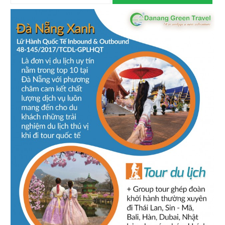
HDV nhiệt tình, thuyết trình tốt quản lý đoàn tốt, đã giới
thiệu công ty Đà Nẵng Xanh đến bạn bè sắp đến Đà Nẵng.
Mong công ty sẽ ngày càng phát triển
Đỗ Thị Tươi
-
Ngày gửi: 13/04/2015
Qua chuyến đi tour, đoàn chúng tôi rất hài lòng về sự
đón tiếp cũng như dẫn dắt nhiệt tình của anh hướng dẫn nói
riêng cũng như tour nói chung