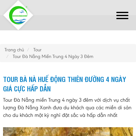
Trang chủ
Tour
Tour Đà Nẵng Miền Trung 4 Ngày 3 Đêm
TOUR BÀ NÀ HUẾ ĐỘNG THIÊN ĐƯỜNG 4 NGÀY
GIÁ CỰC HẤP DẪN
Tour Đà Nẵng miền Trung 4 ngày 3 đêm với dịch vụ chất
lượng Đà Nẵng Xanh đưa du khách qua các miền di sản
cho du khách một kỳ nghỉ đặt sắc và hấp dẫn nhất