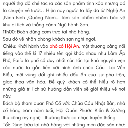
người thợ đã chế tác ra các sản phẩm tinh xảo nhưng đó
là chuyện về trước . Hiện nay người ta lấy đá từ Nghệ An
,Ninh Bình ,Quảng Nam… làm sản phẩm nhằm bảo vệ
khu di tích và thắng cảnh Ngũ hành Sơn.
11h00:
Đoàn dùng cơm trưa tại nhà hàng.
Sau đó về nhận phòng khách sạn nghỉ ngơi.
Chiều:
Khởi hành vào
phố cổ Hội An
, một thương cảng nổi
tiếng vào thế kỉ 17 nhiều tên gọi khác nhau như Lâm Ấp
Phố, Faifo là phố cổ duy nhất còn tồn tại khá nguyên vẹn
của nước ta gắn liền với hình ảnh chùa Cầu- Lai Vền
Kiều, một vùng đất ghi nhiều dấu ấn của sự pha trộn,
giao thoa văn hóa. Để quý khách có thể hiểu rõ hơn
những giá trị lịch sử hướng dẫn viên sẽ giới thiệu về nơi
này.
Bách bộ tham quan Phố Cổ với: Chùa Cầu Nhật Bản, nhà
cổ hàng trăm năm tuổi, Hội Quán Phước Kiến & Xưởng
thủ công mỹ nghệ - thưởng thức ca nhạc truyền thống.
Tối:
Dùng bữa tại nhà hàng với những món đặc sản như: