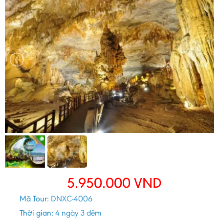
5.950.000
VND
Mã Tour:
DNXC-4006
Thời gian:
4 ngày 3 đêm