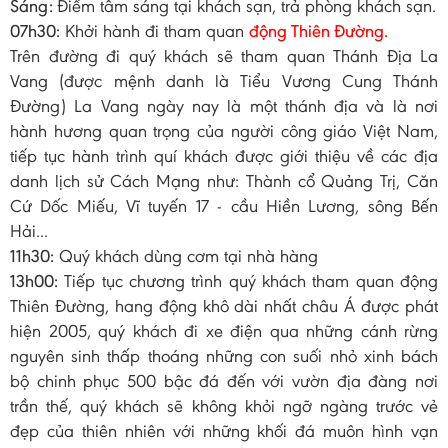
Sáng:
Điểm tâm sáng tại khách sạn, trả phòng khách sạn.
07h30:
Khởi hành đi tham quan
động Thiên Đường.
Trên đường đi quý khách sẽ tham quan Thánh Địa La
Vang (được mệnh danh là Tiểu Vương Cung Thánh
Đường) La Vang ngày nay là một thánh địa và là nơi
hành hương quan trọng của người công giáo Việt Nam,
tiếp tục hành trình quí khách được giới thiệu về các địa
danh lịch sử Cách Mạng như: Thành cổ Quảng Trị, Căn
Cứ Dốc Miếu, Vĩ tuyến 17 - cầu Hiền Lương, sông Bến
Hải...
11h30:
Quý khách dùng cơm tại nhà hàng
13h00:
Tiếp tục chương trình quý khách tham quan động
Thiên Đường, hang động khô dài nhất châu Á được phát
hiện 2005, quý khách đi xe điện qua những cánh rừng
nguyên sinh thấp thoáng những con suối nhỏ xinh bách
bộ chinh phục 500 bậc đá đến với vườn địa đàng nơi
trần thế, quý khách sẽ không khỏi ngỡ ngàng trước vẻ
đẹp của thiên nhiên với những khối đá muôn hình vạn