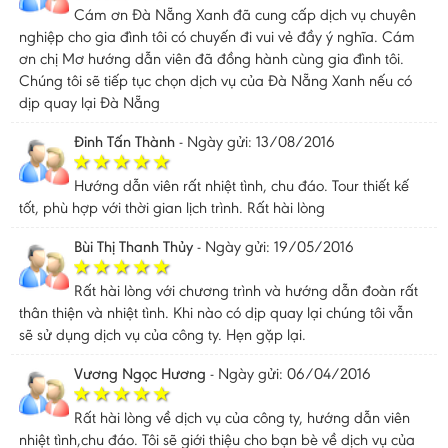
Cám ơn Đà Nẵng Xanh đã cung cấp dịch vụ chuyên
nghiệp cho gia đình tôi có chuyến đi vui vẻ đầy ý nghĩa. Cám
ơn chị Mơ hướng dẫn viên đã đồng hành cùng gia đình tôi.
Chúng tôi sẽ tiếp tục chọn dịch vụ của Đà Nẵng Xanh nếu có
dịp quay lại Đà Nẵng
Đinh Tấn Thành
-
Ngày gửi: 13/08/2016
Hướng dẫn viên rất nhiệt tình, chu đáo. Tour thiết kế
tốt, phù hợp với thời gian lịch trình. Rất hài lòng
Bùi Thị Thanh Thủy
-
Ngày gửi: 19/05/2016
Rất hài lòng với chương trình và hướng dẫn đoàn rất
thân thiện và nhiệt tình. Khi nào có dịp quay lại chúng tôi vẫn
sẽ sử dụng dịch vụ của công ty. Hẹn gặp lại.
Vương Ngọc Hương
-
Ngày gửi: 06/04/2016
Rất hài lòng về dịch vụ của công ty, hướng dẫn viên
nhiệt tình,chu đáo. Tôi sẽ giới thiệu cho bạn bè về dịch vụ của