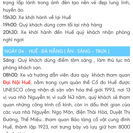
trạng lấp lánh trong ánh đèn tạo nên vẻ đẹp lung linh,
huyền ảo.
15h30:
Xe khởi hành về lại Huế
19h00:
Quý khách dùng cơm tối tại nhà hàng
20h30:
Xe khởi hành đến Huế quý khách nhận phòng
nghỉ ngơi
NGÀY 04 : HUẾ - ĐÀ NẴNG ( ĂN : SÁNG – TRƯA )
Sáng:
Quý khách dùng điểm tâm sáng , làm thủ tục trả
phòng khách sạn.
08h00:
Xe và hướng dẫn viên đưa qúy khách tham quan
Đại Nội Huế
, nằm trong cụm quàn thể Cố đo Huế được
UNESCO công nhận di sản văn hóa thế giới 1993, nơi 13
vị vua nhà Nguyễn trị vì suốt 143 năm, quý khách sẽ tham
quan những công trình cổ kính, còn in dấu thời gian của
các vua nhà Nguyễn: Ngọ Môn, điện Thái Hòa, Duyệt Thị
Đường, Thế Miếu…tham quan Bảo tàng cổ vật cung đình
Huế, thành lập 1923, nơi trưng bày và lưu giữ hơn 8000