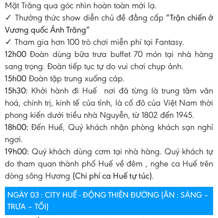
Mặt Trăng qua góc nhìn hoàn toàn mới lạ.
✓ Thưởng thức show diễn chủ đề đẳng cấp
“Trận chiến ở
Vương quốc Ánh Trăng”
✓ Tham gia hơn 100 trò chơi miễn phí tại Fantasy.
12h00
Đoàn dùng bữa trưa buffet 70 món tại nhà hàng
sang trọng. Đoàn tiếp tục tự do vui chơi chụp ảnh.
15h00
Đoàn tập trung xuống cáp.
15h30:
Khởi hành đi Huế nơi đã từng là trung tâm văn
hoá, chính trị, kinh tế của tỉnh, là cố đô của Việt Nam thời
phong kiến dưới triều nhà Nguyễn, từ 1802 đến 1945.
18h00:
Đến Huế, Quý khách nhận phòng khách sạn nghỉ
ngơi.
19h00:
Quý khách dùng cơm tại nhà hàng. Quý khách tự
do tham quan thành phố Huế về đêm , nghe ca Huế trên
dòng sông Hương
(Chi phí ca Huế tự túc)
.
NGÀY 03 : CITY HUẾ - ĐỘNG THIÊN ĐƯỜNG (ĂN : SÁNG –
TRƯA – TỐI)