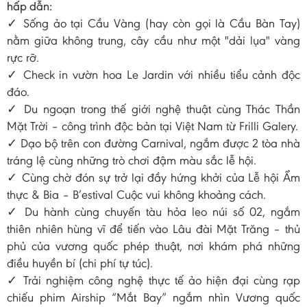
hấp dẫn:
✓ Sống ảo tại Cầu Vàng (hay còn gọi là Cầu Bàn Tay)
nằm giữa không trung, cây cầu như một "dải lụa" vàng
rực rỡ.
✓ Check in vườn hoa Le Jardin với nhiều tiểu cảnh độc
đáo.
✓ Du ngoạn trong thế giới nghệ thuật cùng Thác Thần
Mặt Trời – công trình độc bản tại Việt Nam từ Frilli Galery.
✓ Dạo bộ trên con đường Carnival, ngắm được 2 tòa nhà
tráng lệ cùng những trò chơi đậm màu sắc lễ hội.
✓ Cùng chờ đón sự trở lại đầy hứng khởi của Lễ hội Ẩm
thực & Bia – B’estival Cuộc vui không khoảng cách.
✓ Du hành cùng chuyến tàu hỏa leo núi số 02, ngắm
thiên nhiên hùng vĩ để tiến vào Lâu đài Mặt Trăng – thủ
phủ của vương quốc phép thuật, nơi khám phá những
điều huyền bí (chi phí tự túc).
✓ Trải nghiệm công nghệ thực tế ảo hiện đại cùng rạp
chiếu phim Airship “Mắt Bay” ngắm nhìn Vương quốc