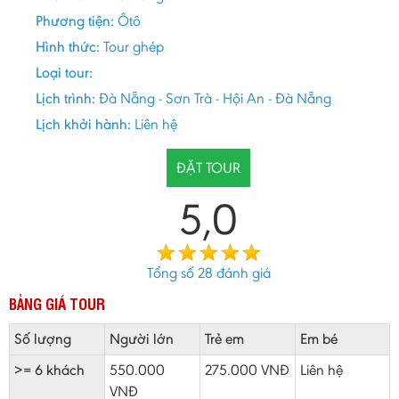
Phương tiện:
Ôtô
Hình thức:
Tour ghép
Loại tour:
Lịch trình:
Đà Nẵng - Sơn Trà - Hội An - Đà Nẵng
Lịch khởi hành:
Liên hệ
ĐẶT TOUR
5,0
Tổng số
28
đánh giá
BẢNG GIÁ TOUR
Số lượng
Người lớn
Trẻ em
Em bé
>= 6 khách
550.000
275.000 VNĐ
Liên hệ
VNĐ