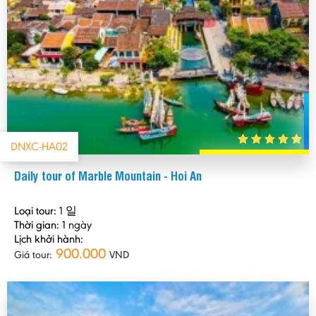
DNXC-HA02
Daily tour of Marble Mountain - Hoi An
Loại tour:
1 일
Thời gian:
1 ngày
Lịch khởi hành:
900.000
Giá tour:
VND