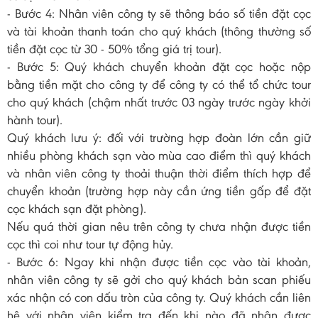
- Bước 4: Nhân viên công ty sẽ thông báo số tiền đặt cọc
và tài khoản thanh toán cho quý khách (thông thường số
tiền đặt cọc từ 30 - 50% tổng giá trị tour).
- Bước 5: Quý khách chuyển khoản đặt cọc hoặc nộp
bằng tiền mặt cho công ty để công ty có thể tổ chức tour
cho quý khách (chậm nhất trước 03 ngày trước ngày khởi
hành tour).
Quý khách lưu ý: đối với trường hợp đoàn lớn cần giữ
nhiều phòng khách sạn vào mùa cao điểm thì quý khách
và nhân viên công ty thoải thuận thời điểm thích hợp để
chuyển khoản (trường hợp này cần ứng tiền gấp để đặt
cọc khách sạn đặt phòng).
Nếu quá thời gian nêu trên công ty chưa nhận được tiền
cọc thì coi như tour tự động hủy.
- Bước 6: Ngay khi nhận được tiền cọc vào tài khoản,
nhân viên công ty sẽ gởi cho quý khách bản scan phiếu
xác nhận có con dấu tròn của công ty. Quý khách cần liên
hệ với nhân viên kiểm tra đến khi nào đã nhận được