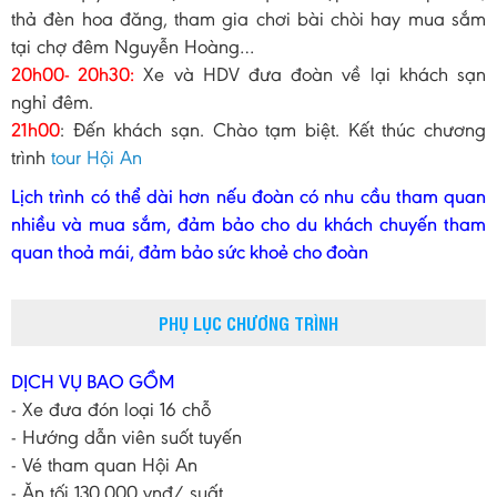
thả đèn hoa đăng, tham gia chơi bài chòi hay mua sắm
tại chợ đêm Nguyễn Hoàng…
20h00- 20h30:
Xe và HDV đưa đoàn về lại khách sạn
nghỉ đêm.
21h00
: Đến khách sạn. Chào tạm biệt. Kết thúc chương
trình
tour Hội An
Lịch trình có thể dài hơn nếu đoàn có nhu cầu tham quan
nhiều và mua sắm, đảm bảo cho du khách chuyến tham
quan thoả mái, đảm bảo sức khoẻ cho đoàn
PHỤ LỤC CHƯƠNG TRÌNH
DỊCH VỤ BAO GỒM
- Xe đưa đón loại 16 chỗ
- Hướng dẫn viên suốt tuyến
- Vé tham quan Hội An
- Ăn tối 130.000 vnđ/ suất