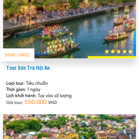
DNXC-HA02
Tour Sơn Trà Hội An
Loại tour:
Tiêu chuẩn
Thời gian:
1 ngày
Lịch khởi hành:
Tuỳ vào số lượng
550.000
Giá tour:
VND