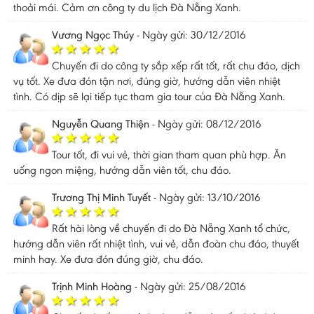
thoải mái. Cảm ơn công ty du lịch Đà Nẵng Xanh.
Vương Ngọc Thúy
-
Ngày gửi: 30/12/2016
Chuyến đi do công ty sắp xếp rất tốt, rất chu đáo, dịch
vụ tốt. Xe đưa đón tận nơi, đúng giờ, hướng dẫn viên nhiệt
tình. Có dịp sẽ lại tiếp tục tham gia tour của Đà Nẵng Xanh.
Nguyễn Quang Thiện
-
Ngày gửi: 08/12/2016
Tour tốt, đi vui vẻ, thời gian tham quan phù hợp. Ăn
uống ngon miệng, hướng dẫn viên tốt, chu đáo.
Trương Thị Minh Tuyết
-
Ngày gửi: 13/10/2016
Rất hài lòng về chuyến đi do Đà Nẵng Xanh tổ chức,
hướng dẫn viên rất nhiệt tình, vui vẻ, dẫn đoàn chu đáo, thuyết
minh hay. Xe đưa đón đúng giờ, chu đáo.
Trịnh Minh Hoàng
-
Ngày gửi: 25/08/2016