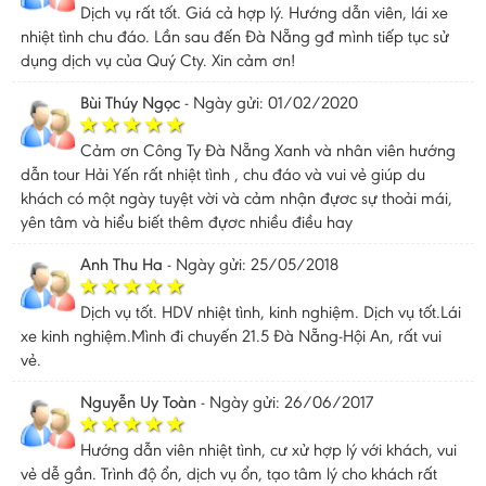
Dịch vụ rất tốt. Giá cả hợp lý. Hướng dẫn viên, lái xe
nhiệt tình chu đáo. Lần sau đến Đà Nẵng gđ mình tiếp tục sử
dụng dịch vụ của Quý Cty. Xin cảm ơn!
Bùi Thúy Ngọc
-
Ngày gửi: 01/02/2020
Cảm ơn Công Ty Đà Nẵng Xanh và nhân viên hướng
dẫn tour Hải Yến rất nhiệt tình , chu đáo và vui vẻ giúp du
khách có một ngày tuyệt vời và cảm nhận đựơc sự thoải mái,
yên tâm và hiểu biết thêm đựơc nhiều điều hay
Anh Thu Ha
-
Ngày gửi: 25/05/2018
Dịch vụ tốt. HDV nhiệt tình, kinh nghiệm. Dịch vụ tốt.Lái
xe kinh nghiệm.Mình đi chuyến 21.5 Đà Nẵng-Hội An, rất vui
vẻ.
Nguyễn Uy Toàn
-
Ngày gửi: 26/06/2017
Hướng dẫn viên nhiệt tình, cư xử hợp lý với khách, vui
vẻ dễ gần. Trình độ ổn, dịch vụ ổn, tạo tâm lý cho khách rất