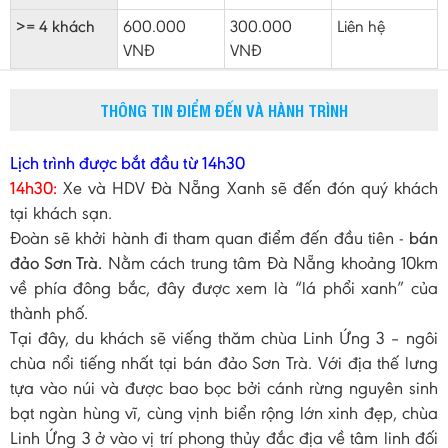
>= 4 khách
600.000
300.000
Liên hệ
VNĐ
VNĐ
THÔNG TIN ĐIỂM ĐẾN VÀ HÀNH TRÌNH
Lịch trình được bắt đầu từ 14h30
14h30:
Xe và HDV Đà Nẵng Xanh sẽ đến đón quý khách
tại khách sạn.
Đoàn sẽ khởi hành đi tham quan điểm đến đầu tiên -
bán
đảo Sơn Trà.
Nằm cách trung tâm Đà Nẵng khoảng 10km
về phía đông bắc, đây được xem là “lá phổi xanh” của
thành phố.
Tại đây, du khách sẽ viếng thăm chùa Linh Ứng 3 – ngôi
chùa nổi tiếng nhất tại bán đảo Sơn Trà. Với địa thế lưng
tựa vào núi và được bao bọc bởi cánh rừng nguyên sinh
bạt ngàn hùng vĩ, cùng vịnh biển rộng lớn xinh đẹp, chùa
Linh Ứng 3 ở vào vị trí phong thủy đắc địa về tâm linh đối