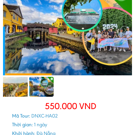
550.000
VND
Mã Tour:
DNXC-HA02
Thời gian:
1 ngày
Khởi hành:
Đà Nẵng