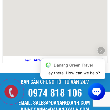
Xem DANANGGREEN.,JSC cỡ lớn hơn
Danang Green Travel
Hey there! How can we help?
BẠN CẦN CHÚNG TÔI TƯ VẤN 24/7
0974 818 106
EMAIL: SALES@DANANGXANH.COM-
KINHDOANH@DANANGXANH.COM