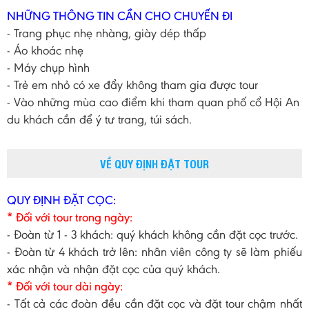
NHỮNG THÔNG TIN CẦN CHO CHUYẾN ĐI
- Trang phục nhẹ nhàng, giày dép thấp
- Áo khoác nhẹ
- Máy chụp hình
- Trẻ em nhỏ có xe đẩy không tham gia được tour
- Vào những mùa cao điểm khi tham quan phố cổ Hội An
du khách cần để ý tư trang, túi sách.
VỀ QUY ĐỊNH ĐẶT TOUR
QUY ĐỊNH ĐẶT CỌC:
* Đối với tour trong ngày:
- Đoàn từ 1 - 3 khách: quý khách không cần đặt cọc trước.
- Đoàn từ 4 khách trở lên: nhân viên công ty sẽ làm phiếu
xác nhận và nhận đặt cọc của quý khách.
* Đối với tour dài ngày:
- Tất cả các đoàn đều cần đặt cọc và đặt tour chậm nhất