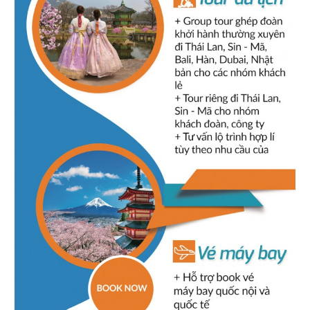
HDV nhiệt tình, kinh nghiệm, kiến thức lịch sử phong
phú. Ít thời gian tự do tham quan
Lê Duy Tài
-
Ngày gửi: 10/10/2015
Dịch vụ tốt, HDV nhiệt tình chu đáo, các điểm tham
quan hợp lý. Món ăn tại nhà hàng ngon. Hy vọng có cơ hội sẽ
sử dụng tiếp lần sau