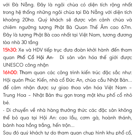
với Đà Nẵng. Đây là ngôi chùa có diện tích rộng nhất
trong hệ thống những ngôi chùa tại Đà Nẵng với diện tích
khoảng 20ha. Quý khách sẽ được vãn cảnh chùa và
chiêm ngưỡng tượng Phật Bà Quan Thế Âm cao 67m.
Đây là tượng Phật Bà cao nhất tại Việt Nam, tương đương
tòa nhà 30 tầng
15h30:
Xe và HDV tiếp trục đưa đoàn khởi hành đến tham
quan
Phố Cổ Hội An
- Di sản văn hóa thế giới được
UNESCO công nhận
16h00:
Th
am quan các công trình kiến trúc đặc sắc như:
Hội quán Phúc Kiến, nhà cổ Đức An, chùa cầu Nhật Bản…
để cảm nhận được sự giao thoa văn hóa Việt Nam –
Trung Hoa – Nhật Bản thu gọn trong một khu phố cổ nhỏ
bé.
- Di chuyển về nhà hàng thưởng thức các đặc sản không
thể bỏ qua tại Hội An: cao lầu, cơm gà, hoành thánh,
bánh hoa hồng trắng, hến trộn…
Sau đó quý khách tự do tham quan chụp hình khu phổ cổ,