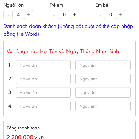
Người lớn
Trẻ em
Em bé
-
+
-
+
-
+
Danh sách đoàn khách (Không bắt buột có thể cập nhập
bằng file Word)
Vui lòng nhập Họ, Tên và Ngày Tháng Năm Sinh
1
2
3
4
Tổng thanh toán
2.200.000
VNĐ