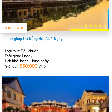
DNXC-HA01
Tour ghép Đà Nẵng Hội An 1 Ngày
Loại tour:
Tiêu chuẩn
Thời gian:
1 ngày
Lịch khởi hành:
Hằng ngày
550.000
Giá tour:
VND