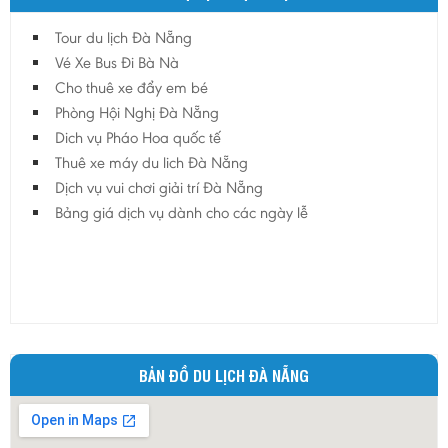
Tour du lịch Đà Nẵng
Vé Xe Bus Đi Bà Nà
Cho thuê xe đẩy em bé
Phòng Hội Nghị Đà Nẵng
Dich vụ Pháo Hoa quốc tế
Thuê xe máy du lich Đà Nẵng
Dịch vụ vui chơi giải trí Đà Nẵng
Bảng giá dịch vụ dành cho các ngày lễ
BẢN ĐỒ DU LỊCH ĐÀ NẴNG