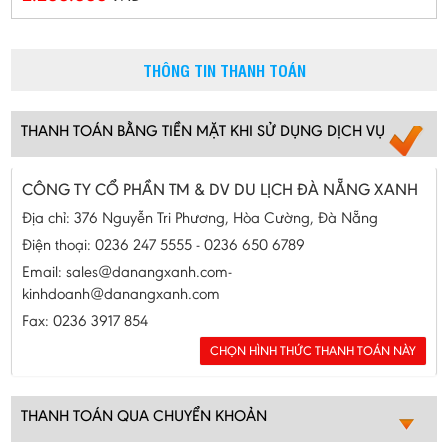
THÔNG TIN THANH TOÁN
THANH TOÁN BẰNG TIỀN MẶT KHI SỬ DỤNG DỊCH VỤ
CÔNG TY CỔ PHẦN TM & DV DU LỊCH ĐÀ NẴNG XANH
Địa chỉ: 376 Nguyễn Tri Phương, Hòa Cường, Đà Nẵng
Điện thoại: 0236 247 5555 - 0236 650 6789
Email: sales@danangxanh.com-
kinhdoanh@danangxanh.com
Fax: 0236 3917 854
THANH TOÁN QUA CHUYỂN KHOẢN