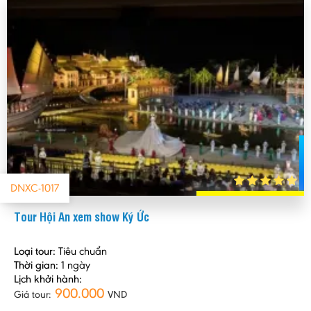
DNXC-1017
Tour Hội An xem show Ký Ức
Loại tour:
Tiêu chuẩn
Thời gian:
1 ngày
Lịch khởi hành:
900.000
Giá tour:
VND