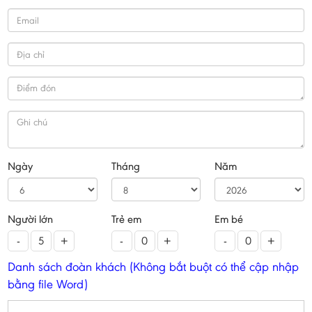
Ngày
Tháng
Năm
Người lớn
Trẻ em
Em bé
-
+
-
+
-
+
Danh sách đoàn khách (Không bắt buột có thể cập nhập
bằng file Word)