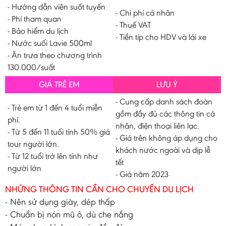
- Hướng dẫn viên suốt tuyến
- Chi phí cá nhân
- Phí tham quan
- Thuế VAT
- Bảo hiểm du lịch
- Tiền típ cho HDV và lái xe
- Nước suối Lavie 500ml
- Ăn trưa theo chương trình
130.000/suất
GIÁ TRẺ EM
LƯU Ý
- Cung cấp danh sách đoàn
- Trẻ em từ 1 đến 4 tuổi miễn
gồm đầy đủ các thông tin cá
phí.
nhân, điện thoại liên lạc.
- Từ 5 đến 11 tuối tính 50% giá
- Giá trên không áp dụng cho
tour người lớn.
khách nước ngoài và dịp lễ
- Từ 12 tuổi trở lên tính như
tết
người lớn
- Giá năm 2023
NHỮNG THÔNG TIN CẦN CHO CHUYẾN DU LỊCH
- Nên sử dụng giày, dép thấp
- Chuẩn bị nón mũ ô, dù che nắng