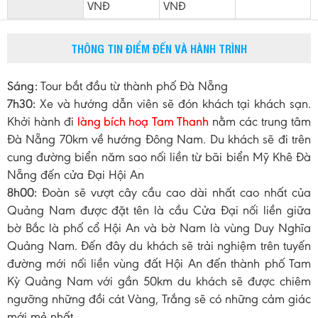
VNĐ
VNĐ
THÔNG TIN ĐIỂM ĐẾN VÀ HÀNH TRÌNH
Sáng:
Tour bắt đầu từ thành phố Đà Nẵng
7h30:
Xe và hướng dẫn viên sẽ đón khách tại khách sạn.
Khởi hành đi
làng bích hoạ Tam Thanh
nằm các trung tâm
Đà Nẵng 70km về hướng Đông Nam. Du khách sẽ đi trên
cung đường biển năm sao nối liền từ bãi biển Mỹ Khê Đà
Nẵng đến cửa Đại Hội An
8h00:
Đoàn sẽ vượt cây cầu cao dài nhất cao nhất của
Quảng Nam được đặt tên là cầu Cửa Đại nối liền giữa
bờ Bắc là phố cổ Hội An và bờ Nam là vùng Duy Nghĩa
Quảng Nam. Đến đây du khách sẽ trải nghiệm trên tuyến
đường mới nối liền vùng đất Hội An đến thành phố Tam
Kỳ Quảng Nam với gần 50km du khách sẽ được chiêm
ngưỡng những đồi cát Vàng, Trắng sẽ có những cảm giác
mới mẻ nhất.