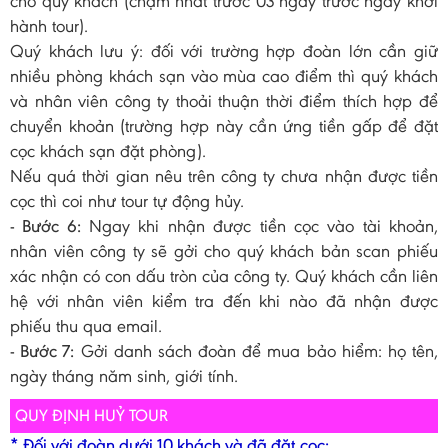
cho quý khách (chậm nhất trước 03 ngày trước ngày khởi
hành tour).
Quý khách lưu ý: đối với trường hợp đoàn lớn cần giữ
nhiều phòng khách sạn vào mùa cao điểm thì quý khách
và nhân viên công ty thoải thuận thời điểm thích hợp để
chuyển khoản (trường hợp này cần ứng tiền gấp để đặt
cọc khách sạn đặt phòng).
Nếu quá thời gian nêu trên công ty chưa nhận được tiền
cọc thì coi như tour tự động hủy.
- Bước 6:
Ngay khi nhận được tiền cọc vào tài khoản,
nhân viên công ty sẽ gởi cho quý khách bản scan phiếu
xác nhận có con dấu tròn của công ty. Quý khách cần liên
hệ với nhân viên kiểm tra đến khi nào đã nhận được
phiếu thu qua email.
- Bước 7:
Gởi danh sách đoàn để mua bảo hiểm: họ tên,
ngày tháng năm sinh, giới tính.
QUY ĐỊNH HUỶ TOUR
* Đối với đoàn dưới 10 khách và đã đặt cọc: