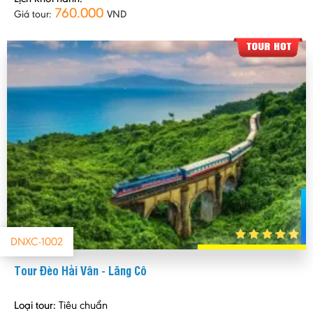
760.000
Giá tour:
VND
DNXC-1002
Tour Đèo Hải Vân - Lăng Cô
Loại tour:
Tiêu chuẩn