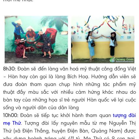
8h30:
Đoàn sẽ đến làng văn hoá mỹ thuật công đồng Việt
– Hàn hay còn gọi là làng Bích Hoạ. Hướng dẫn viên sẽ
đưa đoàn tham quan chụp hình những tác phẩm mỹ
thuật đầy màu sắc với nhiều cảm hứng khác nhau do
bàn tay của những họa sĩ trẻ người Hàn quốc vẽ lại cuộc
sống và người dân của dân làng
10h00:
Đoàn sẽ tiếp tục khởi hành tham quan
tượng đài
mẹ Thứ
. Tượng đài lấy nguyên mẫu từ mẹ Nguyễn Thị
Thứ (xã Điện Thắng, huyện Điện Bàn, Quảng Nam) được
xây dựng hoành tráng với 411 tỷ. Mẹ Thứ có 9 con trai,