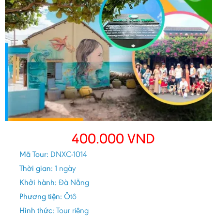
400.000
VND
Mã Tour:
DNXC-1014
Thời gian:
1 ngày
Khởi hành:
Đà Nẵng
Phương tiện:
Ôtô
Hình thức:
Tour riêng