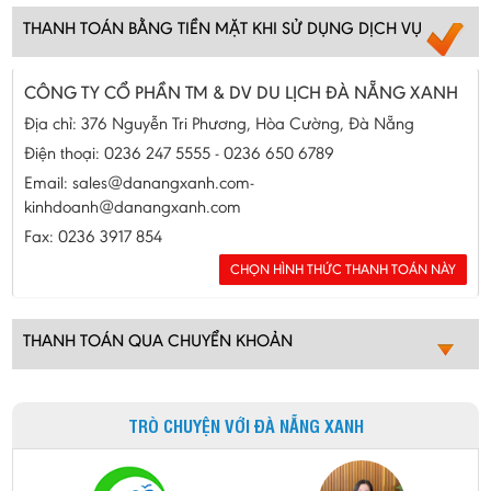
THANH TOÁN BẰNG TIỀN MẶT KHI SỬ DỤNG DỊCH VỤ
CÔNG TY CỔ PHẦN TM & DV DU LỊCH ĐÀ NẴNG XANH
Địa chỉ: 376 Nguyễn Tri Phương, Hòa Cường, Đà Nẵng
Điện thoại: 0236 247 5555 - 0236 650 6789
Email: sales@danangxanh.com-
kinhdoanh@danangxanh.com
Fax: 0236 3917 854
THANH TOÁN QUA CHUYỂN KHOẢN
TRÒ CHUYỆN VỚI ĐÀ NẴNG XANH