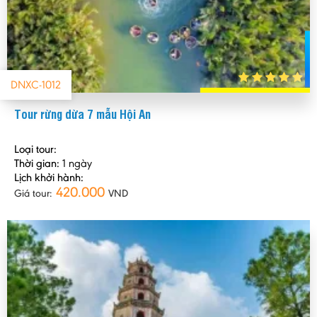
DNXC-1012
Tour rừng dừa 7 mẫu Hội An
Loại tour:
Thời gian:
1 ngày
Lịch khởi hành:
420.000
Giá tour:
VND