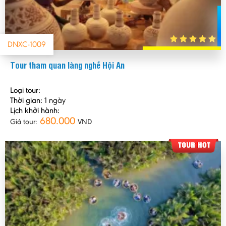
DNXC-1009
Tour tham quan làng nghề Hội An
Loại tour:
Thời gian:
1 ngày
Lịch khởi hành:
680.000
Giá tour:
VND