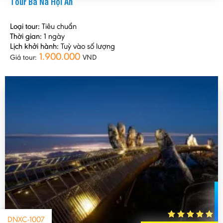
Tour Bà Nà Hội An
Loại tour:
Tiêu chuẩn
Thời gian:
1 ngày
Lịch khởi hành:
Tuỳ vào số lượng
1.900.000
Giá tour:
VND
DNXC-1007