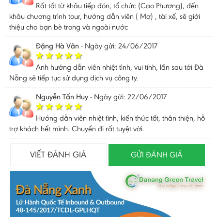
Rất tốt từ khâu tiếp đón, tổ chức (Cao Phương), đến
khâu chương trình tour, hướng dẫn viên ( Mơ) , tài xế, sẽ giới
thiệu cho bạn bè trong và ngoài nước
Đặng Hà Vân
-
Ngày gửi: 24/06/2017
Anh hướng dẫn viên nhiệt tình, vui tính, lần sau tới Đà
Nẵng sẽ tiếp tục sử dụng dịch vụ công ty.
Nguyễn Tấn Huy
-
Ngày gửi: 22/06/2017
Hướng dẫn viên nhiệt tình, kiến thức tốt, thân thiện, hỗ
trợ khách hết mình. Chuyến đi rất tuyệt vời.
VIẾT ĐÁNH GIÁ
GỬI ĐÁNH GIÁ