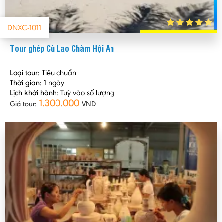
DNXC-1011
Tour ghép Cù Lao Chàm Hội An
Loại tour:
Tiêu chuẩn
Thời gian:
1 ngày
Lịch khởi hành:
Tuỳ vào số lượng
1.300.000
Giá tour:
VND