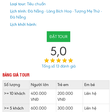
Loại tour:
Tiêu chuẩn
Lịch trình:
Đà Nẵng - Làng Bích Hoạ - Tượng Mẹ Thứ -
Đà Nẵng
Lịch khởi hành:
ĐẶT TOUR
5,0
Tổng số
13
đánh giá
BẢNG GIÁ TOUR
Số lượng
Người lớn
Trẻ em
Em bé
>= 10 khách
400.000
200.000
Liên hệ
VNĐ
VNĐ
>= 5 khách
600.000
300.000
Liên hệ