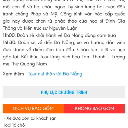
một con rể và hai cháu ngoại hy sinh trong hai cuộc đấu
tranh chống Pháp và Mỹ. Công trình văn hóa cấp quốc
gia này được chọn từ phác thảo của họa sĩ Đinh Gia
Thắng và kiến trúc sư Nguyễn Luận
11h00:
Đoàn sẽ khởi hành về Đà Nẵng dùng cơm trưa
14h30:
Đoàn sẽ về đến Đà Nẵng, xe và hướng dẫn viên
đưa đoàn về điểm đón ban đầu. Chào tạm biệt và hẹn
gặp lại. Kết thúc Tour làng bích hoạ Tam Thanh – Tượng
mẹ Thứ Quảng Nam
Xem thêm :
Tour núi thần tài Đà Nẵng
PHỤ LỤC CHƯƠNG TRÌNH
DỊCH VỤ BAO GỒM
KHÔNG BAO GỒM
- Xe đưa đón tại khách sạn
loại 16 chỗ