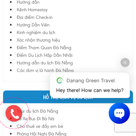
Hướng dẫn
Kênh Homestay
Địa điểm Check-in
Hướng Dẫn Viên
Kinh nghiệm du lịch
Xác nhận thương hiệu
Điểm Tham Quan Đà Nẵng
Điểm Du Lịch Hấp Dẫn Nhất
Hướng dẫn du lịch Đà Nẵng
Các đơn vị lữ hành Đà Nẵng
Danang Green Travel
Hey there! How can we help?
HỖ TRỢ DỊCH VỤ DU LỊCH
Tour du lịch Đà Nẵng
Vé Xe Bus Đi Bà Nà
Cho thuê xe đẩy em bé
Phòng Hội Nghị Đà Nẵng