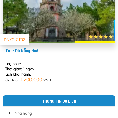
DNXC-CT02
Tour Đà Nẵng Huế
Loại tour:
Thời gian:
1 ngày
Lịch khởi hành:
1.200.000
Giá tour:
VND
THÔNG TIN DU LICH
Nhà hàng