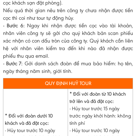
cọc khách sạn đặt phòng).
Nếu quá thời gian nêu trên công ty chưa nhận được tiền
cọc thì coi như tour tự động hủy.
- Bước 6:
Ngay khi nhận được tiền cọc vào tài khoản,
nhân viên công ty sẽ gởi cho quý khách bản scan phiếu
xác nhận có con dấu tròn của công ty. Quý khách cần liên
hệ với nhân viên kiểm tra đến khi nào đã nhận được
phiếu thu qua email.
- Bước 7:
Gởi danh sách đoàn để mua bảo hiểm: họ tên,
ngày tháng năm sinh, giới tính.
QUY ĐỊNH HUỶ TOUR
* Đối với đoàn từ 10 khách
trở lên và đã đặt cọc:
- Hủy tour trước 15 ngày
* Đối với đoàn dưới 10
trước ngày khởi hành: không
khách và đã đặt cọc:
tính phí
- Hủy tour trước 10 ngày
- Hủy tour trước 10 ngày