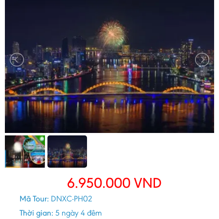
6.950.000
VND
Mã Tour:
DNXC-PH02
Thời gian:
5 ngày 4 đêm