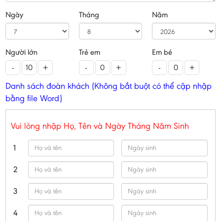
Ngày
Tháng
Năm
Người lớn
Trẻ em
Em bé
-
+
-
+
-
+
Danh sách đoàn khách (Không bắt buột có thể cập nhập
bằng file Word)
Vui lòng nhập Họ, Tên và Ngày Tháng Năm Sinh
1
2
3
4