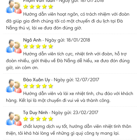
Phạm Văn Tuấn
-
Ngày gửi: 18/01/2018
Hướng dẫn viên hoạt ngôn, có trách nhiệm với đoàn
đã giúp gia đình chúng tôi có một chuyến đi du lịch tại Đà
Nẵng thú vị, lái xe đưa đón đúng giờ.
Ngô Anh
-
Ngày gửi: 18/01/2018
Hướng dẫn viên tích cực, nhiệt tình với đoàn, hỗ trợ
đoàn nhiều, giới thiệu về Đà Nẵng dễ hiểu, xe đưa đón đúng
giờ, xin cảm ơn.
Đào Xuân Uy
-
Ngày gửi: 12/07/2017
Hướng dẫn viên và lái xe nhiệt tình, chu đáo với khách
hàng. Kết lại là một chuyến đi vui vẻ và thành công.
Tạ Duy Ninh
-
Ngày gửi: 23/02/2017
chất lượng dịch vụ tốt, hướng dẫn viên nhiệt tình thân
thiện, tôi khá hài lòng về những gì quý công ty mang lại.