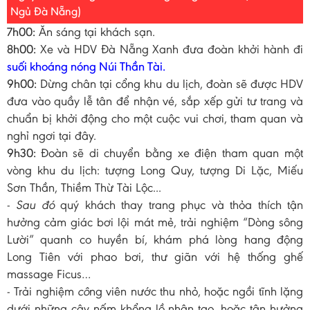
Ngủ Đà Nẵng)
7h00:
Ăn sáng tại khách sạn.
8h00:
Xe và HDV Đà Nẵng Xanh đưa đoàn khởi hành đi
suối khoáng nóng Núi Thần Tài.
9h00:
Dừng chân tại cổng khu du lịch, đoàn sẽ được HDV
đưa vào quầy lễ tân để nhận vé, sắp xếp gửi tư trang và
chuẩn bị khởi động cho một cuộc vui chơi, tham quan và
nghỉ ngơi tại đây.
9h30:
Đoàn sẽ di chuyển bằng xe điện tham quan một
vòng khu du lịch: tượng Long Quy, tượng Di Lặc, Miếu
Sơn Thần, Thiềm Thừ Tài Lộc...
-
Sau đó
quý khách thay trang phục và thỏa thích tận
hưởng cảm giác bơi lội mát mẻ, trải nghiệm “Dòng sông
Lười” quanh co huyền bí, khám phá lòng hang động
Long Tiên với phao bơi, thư giãn với hệ thống ghế
massage Ficus…
- Trải nghiệm
cô
ng viên nước thu nhỏ, hoặc ngồi tĩnh lặng
dưới những cây nấm khổng lồ nhân tạo, hoặc tận hưởng