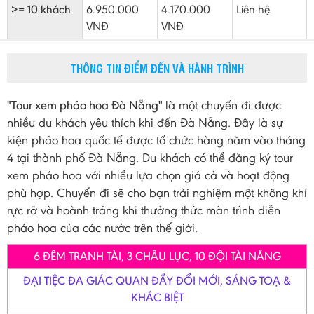
>= 10 khách
6.950.000
4.170.000
Liên hệ
VNĐ
VNĐ
THÔNG TIN ĐIỂM ĐẾN VÀ HÀNH TRÌNH
"Tour xem pháo hoa Đà Nẵng"
là một chuyến đi được
nhiều du khách yêu thích khi đến Đà Nẵng. Đây là sự
kiện pháo hoa quốc tế được tổ chức hàng năm vào tháng
4 tại thành phố Đà Nẵng. Du khách có thể đăng ký tour
xem pháo hoa với nhiều lựa chọn giá cả và hoạt động
phù hợp. Chuyến đi sẽ cho bạn trải nghiệm một không khí
rực rỡ và hoành tráng khi thưởng thức màn trình diễn
pháo hoa của các nước trên thế giới.
6 ĐÊM TRANH TÀI, 3 CHÂU LỤC, 10 ĐỘI TÀI NĂNG
ĐẠI TIỆC ĐA GIÁC QUAN ĐẦY ĐỔI MỚI, SÁNG TOẠ &
KHÁC BIỆT