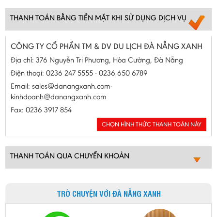
THANH TOÁN BẰNG TIỀN MẶT KHI SỬ DỤNG DỊCH VỤ
CÔNG TY CỔ PHẦN TM & DV DU LỊCH ĐÀ NẴNG XANH
Địa chỉ: 376 Nguyễn Tri Phương, Hòa Cường, Đà Nẵng
Điện thoại: 0236 247 5555 - 0236 650 6789
Email: sales@danangxanh.com-
kinhdoanh@danangxanh.com
Fax: 0236 3917 854
THANH TOÁN QUA CHUYỂN KHOẢN
TRÒ CHUYỆN VỚI ĐÀ NẴNG XANH