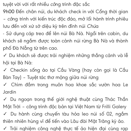
tuyệt vời với rất nhiều
cô
ng trình đặc sắc
9h00
Đến chân núi, du khách check in với Cổng thời gian
–
cô
ng trình với kiến trúc độc đáo, mở lối hành trình phiêu
lưu đến với xứ sở diệu kỳ trên đỉnh núi
Chú
a
- Sử dụng cáp treo để lên núi Bà Nà. Ngồi trên cabin, du
khách sẽ ngắm được toàn cảnh núi rừng Bà Nà và thành
phố Đà Nẵng từ trên cao.
✓ Du khách sẽ được trải nghiệm những thắng cảnh và lễ
hội tại Bà Nà:
✓ Checkin sống ảo tại Cầu Vàng (hay còn gọi là Cầu
Bàn Tay) – Tuyệt tác thơ mộng giữa núi rừng
✓ Chìm đắm trong muôn hoa khoe sắc vườn hoa Le
Jardin
✓ Du ngoạn trong thế giới nghệ thuật cùng Thác Thần
Mặt Trời – công trình độc bản tại Việt Nam từ Frilli Galery
✓ Du hành cùng chuyến tàu hỏa leo núi số 02, ngắm
thiên nhiên hùng vĩ để tiến vào Lâu đài Mặt Trăng kỳ ảo.
✓ Trải nghiệm công nghệ thực tế ảo hiện đại cùng rạp