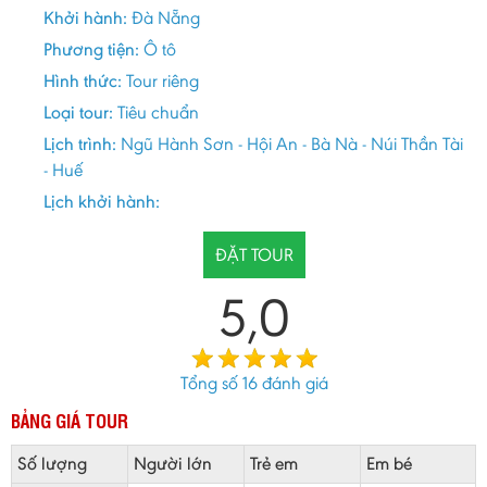
Khởi hành:
Đà Nẵng
Phương tiện:
Ô tô
Hình thức:
Tour riêng
Loại tour:
Tiêu chuẩn
Lịch trình:
Ngũ Hành Sơn - Hội An - Bà Nà - Núi Thần Tài
- Huế
Lịch khởi hành:
ĐẶT TOUR
5,0
Tổng số
16
đánh giá
BẢNG GIÁ TOUR
Số lượng
Người lớn
Trẻ em
Em bé