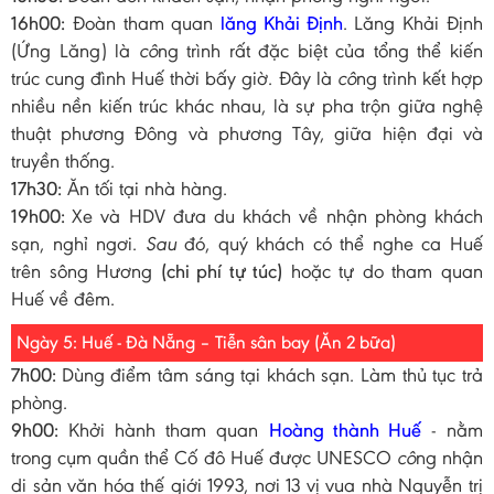
16h00:
Đoàn tham quan
lăng Khải Định
. Lăng Khải Định
(Ứng Lăng) là
cô
ng trình rất đặc biệt của tổng thể kiến
trúc cung đình Huế thời bấy giờ. Đây là
cô
ng trình kết hợp
nhiều nền kiến trúc khác nhau, là sự pha trộn giữa nghệ
thuật phương Đông và phương Tây, giữa hiện đại và
truyền thống.
17h30:
Ăn tối tại nhà hàng.
19h00:
Xe và HDV đưa du khách về nhận phòng khách
sạn, nghỉ ngơi.
Sau
đó, quý khách có thể nghe ca Huế
trên sông Hương
(chi phí tự túc)
hoặc tự do tham quan
Huế về đêm.
Ngày 5: Huế - Đà Nẵng – Tiễn sân bay (Ăn 2 bữa)
7h00:
Dùng điểm tâm sáng tại khách sạn. Làm thủ tục trả
phòng.
9h00:
Khởi hành tham quan
Hoàng thành Huế
- nằm
trong cụm quần thể Cố đô Huế được UNESCO
cô
ng nhận
di sản văn hóa thế giới 1993, nơi 13 vị vua nhà Nguyễn trị