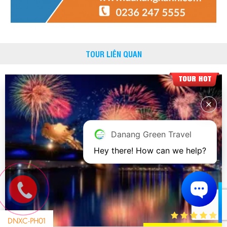
TOUR LIÊN QUAN
Danang Green Travel
Hey there! How can we help?
DNXC-PH01