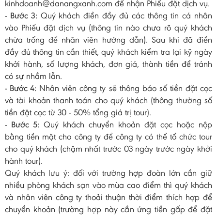
kinhdoanh@danangxanh.com để nhận Phiếu đặt dịch vụ.
- Bước 3:
Quý khách điền đầy đủ các thông tin cá nhân
vào Phiếu đặt dịch vụ (thông tin nào chưa rõ quý khách
chừa trống để nhân viên hướng dẫn). Sau khi đã điền
đầy đủ thông tin cần thiết, quý khách kiểm tra lại kỹ ngày
khởi hành, số lượng khách, đơn giá, thành tiền để tránh
có sự nhầm lẫn.
- Bước 4:
Nhân viên công ty sẽ thông báo số tiền đặt cọc
và tài khoản thanh toán cho quý khách (thông thường số
tiền đặt cọc từ 30 - 50% tổng giá trị tour).
- Bước 5:
Quý khách chuyển khoản đặt cọc hoặc nộp
bằng tiền mặt cho công ty để công ty có thể tổ chức tour
cho quý khách (chậm nhất trước 03 ngày trước ngày khởi
hành tour).
Quý khách lưu ý: đối với trường hợp đoàn lớn cần giữ
nhiều phòng khách sạn vào mùa cao điểm thì quý khách
và nhân viên công ty thoải thuận thời điểm thích hợp để
chuyển khoản (trường hợp này cần ứng tiền gấp để đặt