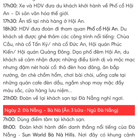
17h00:
Xe và HDV đưa du khách khởi hành về Phố cổ Hội
An – Di sản văn hóa thế giới.
17h30:
Ăn tối tại nhà hàng ở Hội An.
18h30:
HDV đưa đoàn đi tham quan
Phố cổ Hội An
. Du
khách sẽ được ghé thăm các công trình nổi tiếng: Chùa
Cầu, nhà cổ Tấn Ký/ nhà cổ Đức An, Hội quán Phúc
Kiến/ Hội quán Quảng Đông. Dạo phố đêm Hội An, du
khách sẽ cảm nhận được những điều bình dị và mộc mạc
nhưng đậm nét hoài cổ: thả đèn hoa đăng, ăn bắp
nướng, ăn chè chồm hổm, chơi bài chòi, uống cafe tại
những quán cafe đèn dầu, ngắm shop may mặc đầy
màu sắc, cửa hàng lưu niệm...
21h00:
Đoàn về lại khách sạn tại Đà Nẵng nghỉ ngơi.
Ngày 2: Đà Nẵng – Bà Nà (Ăn 3 bữa - Ngủ Đà Nẵng)
7h00:
Dùng điểm tâm tại khách sạn.
8h00:
Đoàn khởi hành đến danh thắng nổi tiếng của Đà
Nẵng -
Sun World Bà Nà Hills.
Nơi đây có khung cảnh