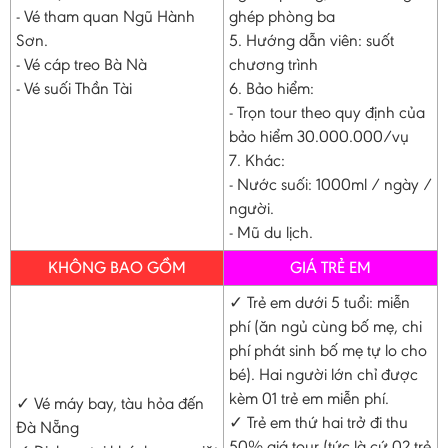
- Vé tham quan Ngũ Hành
ghép phòng ba
Sơn.
5. Hướng dẫn viên: suốt
- Vé cáp treo Bà Nà
chương trình
- Vé suối Thần Tài
6. Bảo hiểm:
- Trọn tour theo quy định của
bảo hiểm 30.000.000/vụ
7. Khác:
- Nước suối: 1000ml / ngày /
người.
- Mũ du lịch.
KHÔNG BAO GỒM
GIÁ TRẺ EM
✓ Trẻ em dưới 5 tuổi: miễn
phí (ăn ngủ cùng bố mẹ, chi
phí phát sinh bố mẹ tự lo cho
bé). Hai người lớn chỉ được
kèm 01 trẻ em miễn phí.
✓ Vé máy bay, tàu hỏa đến
✓ Trẻ em thứ hai trở đi thu
Đà Nẵng
50% giá tour (tức là cứ 02 trẻ