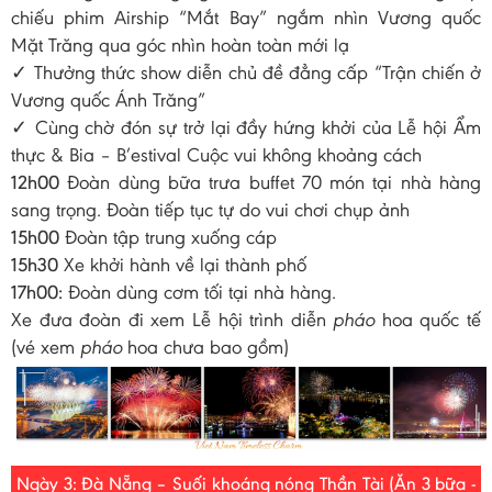
chiếu phim Airship “Mắt Bay” ngắm nhìn Vương quốc
Mặt Trăng qua góc nhìn hoàn toàn mới lạ
✓ Thưởng thức show diễn chủ đề đẳng cấp “Trận chiến ở
Vương quốc Ánh Trăng”
✓ Cùng chờ đón sự trở lại đầy hứng khởi của Lễ hội Ẩm
thực & Bia – B’estival Cuộc vui không khoảng cách
12h00
Đoàn dùng bữa trưa buffet 70 món tại nhà hàng
sang trọng. Đoàn tiếp tục tự do vui chơi chụp ảnh
15h00
Đoàn tập trung xuống cáp
15h30
Xe khởi hành về lại thành phố
17h00:
Đoàn dùng cơm tối tại nhà hàng.
Xe đưa đoàn đi xem Lễ hội trình diễn
pháo
hoa quốc tế
(vé xem
pháo
hoa chưa bao gồm)
Ngày 3: Đà Nẵng – Suối khoáng nóng Thần Tài (Ăn 3 bữa -