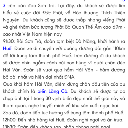
3
trên bán đảo Sơn Trà. Tại đây, du khách sẽ được tìm
hiểu về cuộc đời
Đức
Phật, về Hòa thượng Thích Thiện
Nguyện. Du khách cũng sẽ được thắp nhang viếng Phật
và ghé thăm bức tượng Phật Bà Quan Thế Âm cao 69m -
cao nhất Việt Nam hiện nay.
9h30
: Rời Sơn Trà, đoàn tạm biệt Đà Nẵng, khởi hành ra
Huế
. Đoàn xe di chuyển với quãng đường dài gần 110km
để tới trung tâm thành phố Huế. Trên đường đi du khách
sẽ được nhìn ngắm cảnh núi non hùng vĩ dưới chân đèo
Hải Vân. Đoàn sẽ vượt qua hầm Hải Vân – hầm đường
bộ dài nhất và hiện đại nhất ĐNA.
Qua khỏi hầm Hải Vân, điểm dừng chân đầu tiên của du
khách chính là
biển Lăng
Cô
. Du khách sẽ được tự do
chụp ảnh tại 1 trong 30 vịnh biển đẹp nhất thế giới này và
tham quan, nghe thuyết minh về khu sản xuất ngọc trai.
Sau
đó, đoàn tiếp tục hướng về trung tâm thành phố Huế.
12h00:
Đến nhà hàng tại Huế, đoàn nghỉ ngơi và ăn trưa.
13h30:
Đoàn đến khách sạn, nhận phòng nghỉ ngơi.