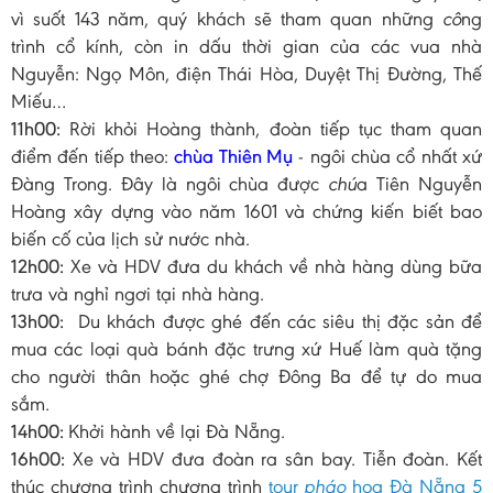
vì suốt 143 năm, quý khách sẽ tham quan những
cô
ng
trình cổ kính, còn in dấu thời gian của các vua nhà
Nguyễn: Ngọ Môn, điện Thái Hòa, Duyệt Thị Đường, Thế
Miếu…
11h00:
Rời khỏi Hoàng thành, đoàn tiếp tục tham quan
điểm đến tiếp theo:
chùa Thiên Mụ
- ngôi chùa cổ nhất xứ
Đàng Trong. Đây là ngôi chùa được
chú
a Tiên Nguyễn
Hoàng xây dựng vào năm 1601 và chứng kiến biết bao
biến cố của lịch sử nước nhà.
12h00:
Xe và HDV đưa du khách về nhà hàng dùng bữa
trưa và nghỉ ngơi tại nhà hàng.
13h00:
Du khách được ghé đến các siêu thị đặc sản để
mua các loại quà bánh đặc trưng xứ Huế làm quà tặng
cho người thân hoặc ghé chợ Đông Ba để tự do mua
sắm.
14h00:
Khởi hành về lại Đà Nẵng.
16h00:
Xe và HDV đưa đoàn ra sân bay. Tiễn đoàn. Kết
thúc chương trình chương trình
tour
pháo
hoa Đà Nẵng 5