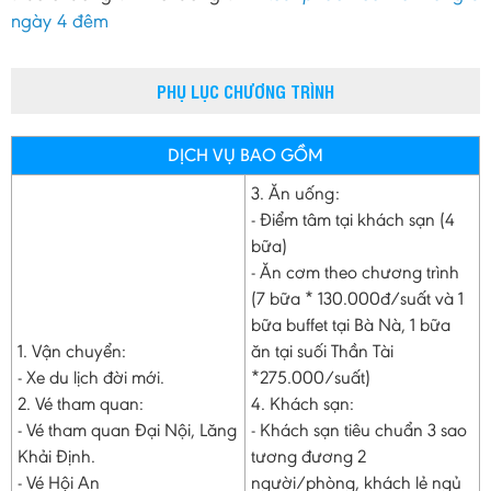
ngày 4 đêm
PHỤ LỤC CHƯƠNG TRÌNH
DỊCH VỤ BAO GỒM
3. Ăn uống:
- Điểm tâm tại khách sạn (4
bữa)
- Ăn cơm theo chương trình
(7 bữa * 130.000đ/suất và 1
bữa buffet tại Bà Nà, 1 bữa
1. Vận chuyển:
ăn tại suối Thần Tài
- Xe du lịch đời mới.
*275.000/suất)
2. Vé tham quan:
4. Khách sạn:
- Vé tham quan Đại Nội, Lăng
- Khách sạn tiêu chuẩn 3 sao
Khải Định.
tương đương 2
- Vé Hội An
người/phòng, khách lẻ ngủ