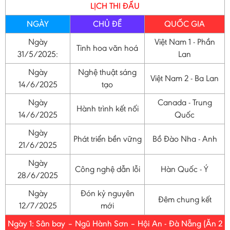
LỊCH THI ĐẤU
NGÀY
CHỦ ĐỀ
QUỐC GIA
Ngày
Việt Nam 1 - Phần
Tinh hoa văn hoá
31/5/2025:
Lan
Ngày
Nghệ thuật sáng
Việt Nam 2 - Ba Lan
14/6/2025
tạo
Ngày
Canada - Trung
Hành trình kết nối
14/6/2025
Quốc
Ngày
Phát triển bền vững
Bồ Đào Nha - Anh
21/6/2025
Ngày
Công nghệ dẫn lỗi
Hàn Quốc - Ý
28/6/2025
Ngày
Đón kỷ nguyên
Đêm chung kết
12/7/2025
mới
Ngày 1: Sân bay – Ngũ Hành Sơn – Hội An - Đà Nẵng (Ăn 2