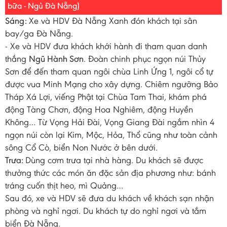
bữa - Ngủ Đà Nẵng)
Sáng:
Xe và HDV Đà Nẵng Xanh đón khách tại sân
bay/ga Đà Nẵng.
- Xe và HDV đưa khách khới hành đi tham quan danh
thắng
Ngũ Hành Sơn
. Đoàn chinh phục ngọn núi Thủy
Sơn để đến tham quan ngôi chùa Linh Ứng 1, ngôi cổ tự
được vua Minh Mạng cho xây dựng. Chiêm ngưỡng Bảo
Tháp Xá Lợi, viếng Phật tại Chùa Tam Thai, khám phá
động Tàng Chơn, động Hoa Nghiêm, động Huyền
Không… Từ Vọng Hải Đài, Vọng Giang Đài ngắm nhìn 4
ngọn núi còn lại Kim, Mộc, Hỏa, Thổ cũng như toàn cảnh
sông Cổ Cò, biển Non Nước ở bên dưới.
Trưa:
Dùng cơm trưa tại nhà hàng. Du khách sẽ được
thưởng thức các món ăn đặc sản địa phương như: bánh
tráng cuốn thịt heo, mì Quảng…
Sau đó, xe và HDV sẽ đưa du khách về khách sạn nhận
phòng và nghỉ ngơi. Du khách tự do nghỉ ngơi và tắm
biển Đà Nẵng.