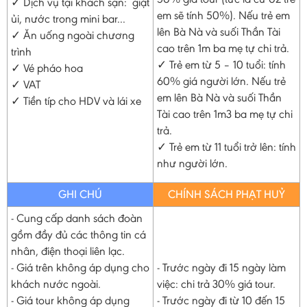
✓ Dịch vụ tại khách sạn: giặt
em sẽ tính 50%). Nếu trẻ em
ủi, nước trong mini bar...
lên Bà Nà và suối Thần Tài
✓ Ăn uống ngoài chương
cao trên 1m ba mẹ tự chi trả.
trình
✓ Trẻ em từ 5 – 10 tuổi: tính
✓ Vé pháo hoa
60% giá người lớn. Nếu trẻ
✓ VAT
em lên Bà Nà và suối Thần
✓ Tiền típ cho HDV và lái xe
Tài cao trên 1m3 ba mẹ tự chi
trả.
✓ Trẻ em từ 11 tuổi trở lên: tính
như người lớn.
GHI CHÚ
CHÍNH SÁCH PHẠT HUỶ
- Cung cấp danh sách đoàn
gồm đầy đủ các thông tin cá
nhân, điện thoại liên lạc.
- Giá trên không áp dụng cho
- Trước ngày đi 15 ngày làm
khách nước ngoài.
việc: chi trả 30% giá tour.
- Giá tour không áp dụng
- Trước ngày đi từ 10 đến 15