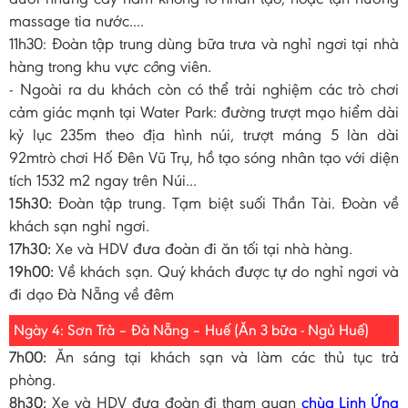
massage tia nước....
11h30: Đoàn tập trung dùng bữa trưa và nghỉ ngơi tại nhà
hàng trong khu vực
cô
ng viên.
- Ngoài ra du khách còn có thể trải nghiệm các trò chơi
cảm giác mạnh tại Water Park: đường trượt mạo hiểm dài
kỷ lục 235m theo địa hình núi, trượt máng 5 làn dài
92mtrò chơi Hố Đên Vũ Trụ, hồ tạo sóng nhân tạo với diện
tích 1532 m2 ngay trên Núi...
15h30:
Đoàn tập trung. Tạm biệt suối Thần Tài. Đoàn về
khách sạn nghỉ ngơi.
17h30:
Xe và HDV đưa đoàn đi ăn tối tại nhà hàng.
19h00:
Về khách sạn. Quý khách được tự do nghỉ ngơi và
đi dạo Đà Nẵng về đêm
Ngày 4: Sơn Trà – Đà Nẵng – Huế (Ăn 3 bữa - Ngủ Huế)
7h00:
Ăn sáng tại khách sạn và làm các thủ tục trả
phòng.
8h30:
Xe và HDV đưa đoàn đi tham quan
chùa Linh Ứng