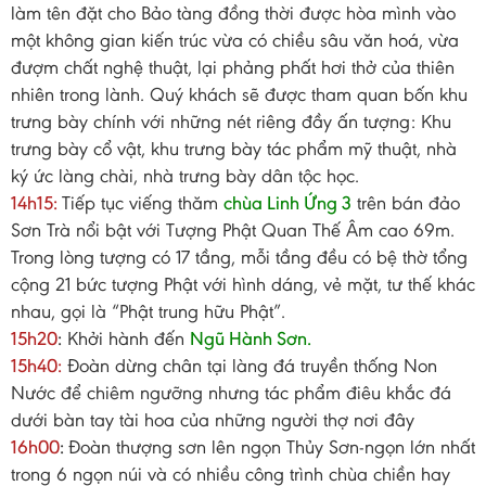
làm tên đặt cho Bảo tàng đồng thời được hòa mình vào
một không gian kiến trúc vừa có chiều sâu văn hoá, vừa
đượm chất nghệ thuật, lại phảng phất hơi thở của thiên
nhiên trong lành. Quý khách sẽ được tham quan bốn khu
trưng bày chính với những nét riêng đầy ấn tượng: Khu
trưng bày cổ vật, khu trưng bày tác phẩm mỹ thuật, nhà
ký ức làng chài, nhà trưng bày dân tộc học.
14h15:
Tiếp tục viếng thăm
chùa Linh Ứng 3
trên bán đảo
Sơn Trà nổi bật với Tượng Phật Quan Thế Âm cao 69m.
Trong lòng tượng có 17 tầng, mỗi tầng đều có bệ thờ tổng
cộng 21 bức tượng Phật với hình dáng, vẻ mặt, tư thế khác
nhau, gọi là “Phật trung hữu Phật”.
15h20
:
Khởi hành đến
Ngũ Hành Sơn.
15h40:
Đoàn dừng chân tại làng đá truyền thống Non
Nước để chiêm ngưỡng nhưng tác phẩm điêu khắc đá
dưới bàn tay tài hoa của những người thợ nơi đây
16h00
:
Đoàn thượng sơn lên ngọn Thủy Sơn-ngọn lớn nhất
trong 6 ngọn núi và có nhiều công trình chùa chiền hay