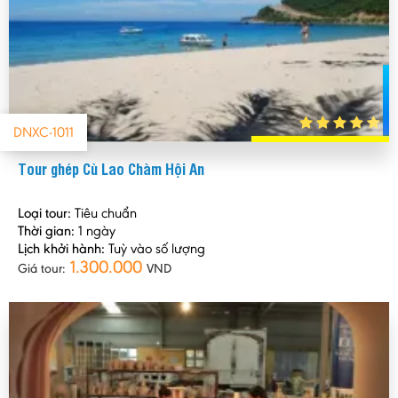
DNXC-1011
Tour ghép Cù Lao Chàm Hội An
Loại tour:
Tiêu chuẩn
Thời gian:
1 ngày
Lịch khởi hành:
Tuỳ vào số lượng
1.300.000
Giá tour:
VND