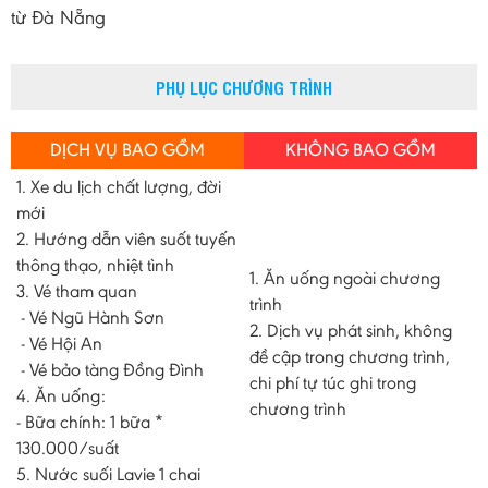
từ Đà Nẵng
PHỤ LỤC CHƯƠNG TRÌNH
DỊCH VỤ BAO GỒM
KHÔNG BAO GỒM
1. Xe du lịch chất lượng, đời
mới
2. Hướng dẫn viên suốt tuyến
thông thạo, nhiệt tình
1. Ăn uống ngoài chương
3. Vé tham quan
trình
- Vé Ngũ Hành Sơn
2. Dịch vụ phát sinh, không
- Vé Hội An
đề cập trong chương trình,
- Vé bảo tàng Đồng Đình
chi phí tự túc ghi trong
4. Ăn uống:
chương trình
- Bữa chính: 1 bữa *
130.000/suất
5. Nước suối Lavie 1 chai