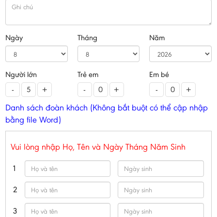
Ngày
Tháng
Năm
Người lớn
Trẻ em
Em bé
-
+
-
+
-
+
Danh sách đoàn khách (Không bắt buột có thể cập nhập
bằng file Word)
Vui lòng nhập Họ, Tên và Ngày Tháng Năm Sinh
1
2
3