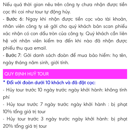
Nếu quá thời gian nêu trên công ty chưa nhận được tiền
cọc thì coi như tour tự động hủy.
- Bước 6:
Ngay khi nhận được tiền cọc vào tài khoản,
nhân viên công ty sẽ gởi cho quý khách bản scan phiếu
xác nhận có con dấu tròn của công ty. Quý khách cần liên
hệ với nhân viên kiểm tra đến khi nào đã nhận được
phiếu thu qua email.
- Bước 7:
Gởi danh sách đoàn để mua bảo hiểm: họ tên,
ngày tháng năm sinh, giới tính.
QUY ĐỊNH HUỶ TOUR
* Đối với đoàn dưới 10 khách và đã đặt cọc:
- Hủy tour trước 10 ngày trước ngày khởi hành: không tính
phí
- Hủy tour trước 7 ngày trước ngày khởi hành : bị phạt
10% tổng giá trị tour
- Hủy tour trước 3 ngày trước ngày khởi hành: bị phạt
20% tổng giá trị tour