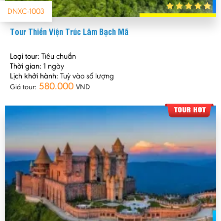
DNXC-1003
Tour Thiền Viện Trúc Lâm Bạch Mã
Loại tour:
Tiêu chuẩn
Thời gian:
1 ngày
Lịch khởi hành:
Tuỳ vào số lượng
580.000
Giá tour:
VND