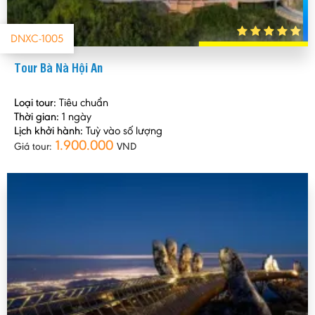
DNXC-1005
Tour Bà Nà Hội An
Loại tour:
Tiêu chuẩn
Thời gian:
1 ngày
Lịch khởi hành:
Tuỳ vào số lượng
1.900.000
Giá tour:
VND