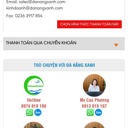
Email: sales@danangxanh.com-
kinhdoanh@danangxanh.com
Fax: 0236 3917 854
THANH TOÁN QUA CHUYỂN KHOẢN
TRÒ CHUYỆN VỚI ĐÀ NẴNG XANH
Hotline
Ms Cao Phương
0974 818 106
0913 818 107