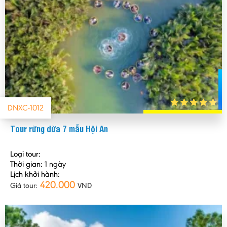
DNXC-1012
Tour rừng dừa 7 mẫu Hội An
Loại tour:
Thời gian:
1 ngày
Lịch khởi hành:
420.000
Giá tour:
VND