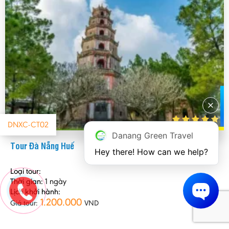
DNXC-CT02
Danang Green Travel
Tour Đà Nẵng Huế
Hey there! How can we help?
Loại tour:
Thời gian:
1 ngày
Lịch khởi hành:
1.200.000
Giá tour:
VND