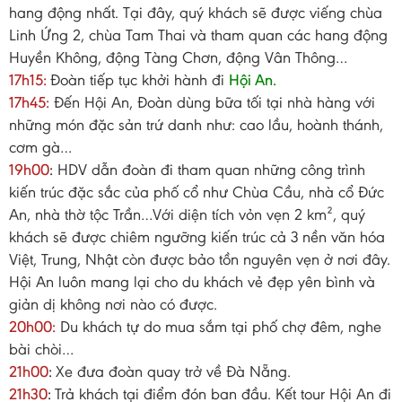
hang động nhất. Tại đây, quý khách sẽ được viếng chùa
Linh Ứng 2, chùa Tam Thai và tham quan các hang động
Huyền Không, động Tàng Chơn, động Vân Thông…
17h15:
Đoàn tiếp tục khởi hành đi
Hội An.
17h45:
Đến Hội An, Đoàn dùng bữa tối tại nhà hàng với
những món đặc sản trứ danh như: cao lầu, hoành thánh,
cơm gà…
19h00
:
HDV dẫn đoàn đi tham quan những công trình
kiến trúc đặc sắc của phố cổ như Chùa Cầu, nhà cổ Đức
An, nhà thờ tộc Trần…Với diện tích vỏn vẹn 2 km², quý
khách sẽ được chiêm ngưỡng kiến trúc cả 3 nền văn hóa
Việt, Trung, Nhật còn được bảo tồn nguyên vẹn ở nơi đây.
Hội An luôn mang lại cho du khách vẻ đẹp yên bình và
giản dị không nơi nào có được.
20h00:
Du khách tự do mua sắm tại phố chợ đêm, nghe
bài chòi…
21h00
:
Xe đưa đoàn quay trở về Đà Nẵng.
21h30
:
Trả khách tại điểm đón ban đầu. Kết tour Hội An đi