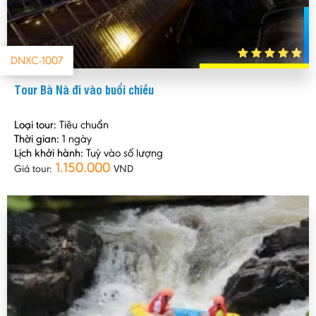
DNXC-1007
Tour Bà Nà đi vào buổi chiều
Loại tour:
Tiêu chuẩn
Thời gian:
1 ngày
Lịch khởi hành:
Tuỳ vào số lượng
1.150.000
Giá tour:
VND