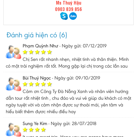
Ms Thuý Hậu
0903 839 856
Đánh giá hiện có (6)
Phạm Quỳnh Như
-
Ngày gửi: 07/12/2019
Chị Sen rất nhanh nhẹn, nhiệt tình và thân thiện. Mình
có một trải nghiệm rất tốt. Mong gặp lại chị trong các lần sau
Bùi Thuý Ngọc
-
Ngày gửi: 09/10/2019
Cảm ơn Công Ty Đà Nẵng Xanh và nhân viên hướng
dẫn tour rất nhiệt tình , chu đáo và vui vẻ giúp du khách có một
ngày tuyệt vời và cảm nhận đựơc sự thoải mái, yên tâm và
hiểu biết thêm đựơc nhiều điều hay
Sung Ye Kim
-
Ngày gửi: 28/07/2018
It was a great trip. Hope you are gonne have more