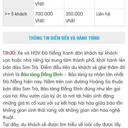
VNĐ
>= 5 khách
700.000
350.000
Liên hệ
VNĐ
VNĐ
THÔNG TIN ĐIỂM ĐẾN VÀ HÀNH TRÌNH
13h30:
Xe và HDV Đà Nẵng Xanh đón khách tại khách
sạn hoặc nhà riêng tại trung tâm thành phố, khởi hành lên
bán đảo Sơn Trà. Điểm đầu tiên du khách sẽ ghé thăm đó
chính là
Bảo tàng Đồng Đình
– Bảo tàng tư nhân lớn nhất
Đà Nẵng hiện nay. Nằm trên con đường Hoàng Sa thuộc
bán đảo Sơn Trà, Bảo tàng Đồng Đình đúng như tên gọi
của nó: Khu vườn của ký ức là nơi tái hiện sinh động
những giá trị cổ xưa với sự kết hợp hài hòa giữa bảo tồn
không gian sinh thái rừng với không gian văn hóa nghệ
thuật.
Tại đây, du khách sẽ được tìm hiểu về loài cây được lấy