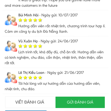
and more customers in the future
Bùi Minh Hải
-
Ngày gửi: 10/07/2017
Hướng dẫn viên rất nhiệt tình, chương trình tour hợp lí.
Cảm ơn công ty du lịch Đà Nẵng Xanh.
Vũ Xuân Hạ
-
Ngày gửi: 24/06/2017
Lịch trình tốt, khá đầy đủ, chỗ ăn tốt. Hướng dẫn viên
có kinh nghiệm, chu đáo, cẩn thận, nhiệt tình, thân thiện, dẫn
rất tốt.
Lê Thị Kiều Loan
-
Ngày gửi: 21/06/2017
Tôi hài lòng với sự hướng dẫn của hướng dẫn viên,
nhiệt tình, chu đáo.
VIẾT ĐÁNH GIÁ
GỬI ĐÁNH GIÁ