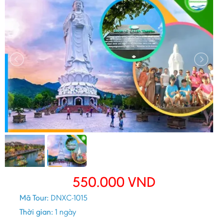
550.000
VND
Mã Tour:
DNXC-1015
Thời gian:
1 ngày