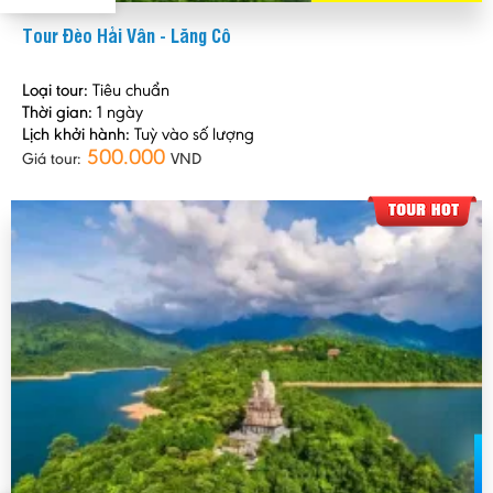
Tour Đèo Hải Vân - Lăng Cô
Loại tour:
Tiêu chuẩn
Thời gian:
1 ngày
Lịch khởi hành:
Tuỳ vào số lượng
500.000
Giá tour:
VND