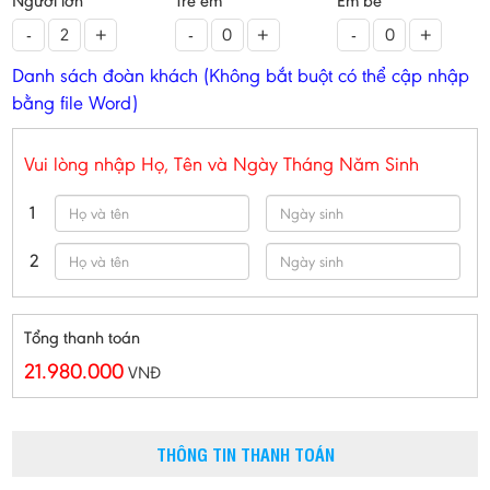
Người lớn
Trẻ em
Em bé
-
+
-
+
-
+
Danh sách đoàn khách (Không bắt buột có thể cập nhập
bằng file Word)
Vui lòng nhập Họ, Tên và Ngày Tháng Năm Sinh
1
2
Tổng thanh toán
21.980.000
VNĐ
THÔNG TIN THANH TOÁN