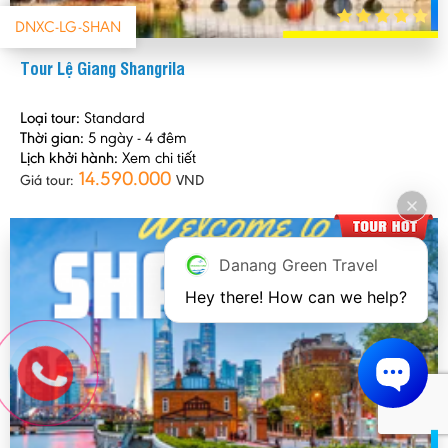
DNXC-LG-SHAN
Tour Lệ Giang Shangrila
Loại tour:
Standard
Thời gian:
5 ngày - 4 đêm
Lịch khởi hành:
Xem chi tiết
14.590.000
Giá tour:
VND
Danang Green Travel
Hey there! How can we help?