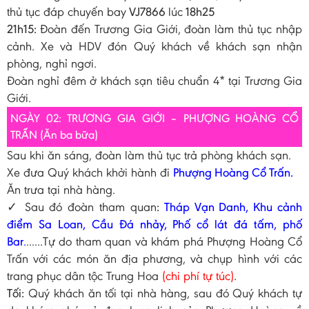
thủ tục đáp chuyến bay
VJ7866
lúc
18h25
21h15:
Đoàn đến Trương Gia Giới, đoàn làm thủ tục nhập
cảnh. Xe và HDV đón Quý khách về khách sạn nhận
phòng, nghỉ ngơi.
Đoàn nghỉ đêm ở khách sạn tiêu chuẩn 4* tại Trương Gia
Giới.
NGÀY 02: TRƯƠNG GIA GIỚI – PHƯỢNG HOÀNG CỔ
TRẤN (Ăn ba bữa)
Sau khi ăn sáng, đoàn làm thủ tục trả phòng khách sạn.
Xe đưa Quý khách khởi hành đi
Phượng Hoàng Cổ Trấn.
Ăn trưa tại nhà hàng.
✓ Sau đó đoàn tham quan
:
Tháp Vạn Danh, Khu cảnh
điểm Sa Loan, Cầu Đá nhảy, Phố cổ lát đá tấm, phố
Bar
.
......Tự do tham quan và khám phá Phượng Hoàng Cổ
Trấn với các món ăn địa phương, và chụp hình với các
trang phục dân tộc Trung Hoa
(chi phí tự túc)
.
Tối:
Quý khách ăn tối tại nhà hàng, sau đó Quý khách tự