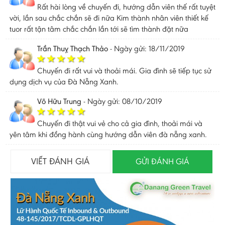
Rất hài lòng về chuyến đi, hướng dẫn viên thế rất tuyệt
vời, lần sau chắc chắn sẽ đi nữa Kim thành nhân viên thiết kế
tuor rất tận tâm chắc chắn lần tới sẽ tìm thành đặt nữa
Trần Thuỵ Thạch Thảo
-
Ngày gửi: 18/11/2019
Chuyến đi rất vui và thoải mái. Gia đình sẽ tiếp tục sử
dụng dịch vụ của Đà Nẵng Xanh.
Võ Hữu Trung
-
Ngày gửi: 08/10/2019
Chuyến đi thật vui vẻ cho cả gia đình, thoải mái và
yên tâm khi đồng hành cùng hướng dẫn viên đà nẵng xanh.
VIẾT ĐÁNH GIÁ
GỬI ĐÁNH GIÁ