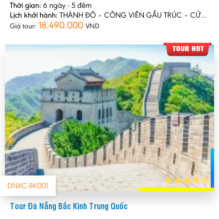
Thời gian:
6 ngày - 5 đêm
Lịch khởi hành:
THÀNH ĐÔ – CÔNG VIÊN GẤU TRÚC – CỬU TRẠI CÂU – LÀNG TÂY TẠNG
18.490.000
Giá tour:
VND
DNXC-BK001
Tour Đà Nẵng Bắc Kinh Trung Quốc