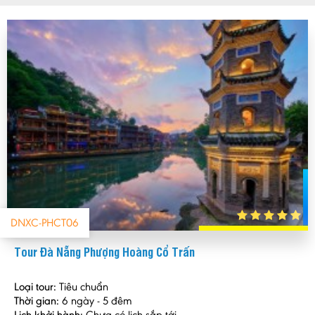
DNXC-PHCT06
Tour Đà Nẵng Phượng Hoàng Cổ Trấn
Loại tour:
Tiêu chuẩn
Thời gian:
6 ngày - 5 đêm
Lịch khởi hành:
Chưa có lịch sắp tới