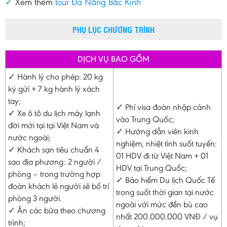
✓
Xem thêm
tour Đà Nẵng Bắc Kinh
PHỤ LỤC CHƯƠNG TRÌNH
DỊCH VỤ BAO GỒM
✓ Hành lý cho phép: 20 kg
ký gửi + 7 kg hành lý xách
tay;
✓ Phí visa đoàn nhập cảnh
✓ Xe ô tô du lịch máy lạnh
vào Trung Quốc;
đời mới tại tại Việt Nam và
✓ Hướng dẫn viên kinh
nước ngoài;
nghiệm, nhiệt tình suốt tuyến:
✓ Khách sạn tiêu chuẩn 4
01 HDV đi từ Việt Nam + 01
sao địa phương: 2 người /
HDV tại Trung Quốc;
phòng – trong trường hợp
✓ Bảo hiểm Du lịch Quốc Tế
đoàn khách lẻ người sẽ bố trí
trong suốt thời gian tại nước
phòng 3 người.
ngoài với mức đền bù cao
✓ Ăn các bữa theo chương
nhất 200.000.000 VNĐ / vụ
trình;