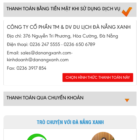
THANH TOÁN BẰNG TIỀN MẶT KHI SỬ DỤNG DỊCH VỤ
CÔNG TY CỔ PHẦN TM & DV DU LỊCH ĐÀ NẴNG XANH
Địa chỉ: 376 Nguyễn Tri Phương, Hòa Cường, Đà Nẵng
Điện thoại: 0236 247 5555 - 0236 650 6789
Email: sales@danangxanh.com-
kinhdoanh@danangxanh.com
Fax: 0236 3917 854
THANH TOÁN QUA CHUYỂN KHOẢN
TRÒ CHUYỆN VỚI ĐÀ NẴNG XANH