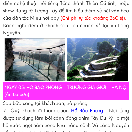
diễn nghệ thuật nổi tiếng Tống thành Thiên Cổ tình, hoặc
show Rạng rỡ Tương Tây để tìm hiểu thêm về nét văn hóa
của dân tộc Miêu nơi đây
(Chi phí tự túc khoảng 360 tệ).
Đoàn nghỉ đêm ở khách sạn tiêu chuẩn 4* tại Vũ Lăng
Nguyên.
NGÀY 05: HỒ BẢO PHONG – TRƯƠNG GIA GIỚI – HÀ NỘI
(Ăn ba bữa)
Sau bữa sáng tại khách sạn, trả phòng.
✓ Quý khách đi tham quan
Hồ Bảo Phong
- Nơi từng
được sử dụng làm bối cảnh đóng phim Tây Du Ký, là một
hồ nước ngọt nằm trong khu thắng cảnh Vũ Lăng Nguyên