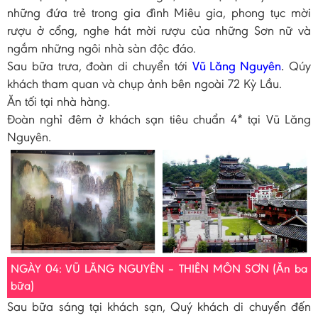
những đứa trẻ trong gia đình Miêu gia, phong tục mời
rượu ở cổng, nghe hát mời rượu của những Sơn nữ và
ngắm những ngôi nhà sàn độc đáo.
Sau bữa trưa, đoàn di chuyển tới
Vũ Lăng Nguyên
.
Qúy
khách tham quan và chụp ảnh bên ngoài 72 Kỳ Lầu.
Ăn tối tại nhà hàng.
Đoàn nghỉ đêm ở khách sạn tiêu chuẩn 4* tại Vũ Lăng
Nguyên.
NGÀY 04: VŨ LĂNG NGUYÊN – THIÊN MÔN SƠN (Ăn ba
bữa)
Sau bữa sáng tại khách sạn, Quý khách di chuyển đến