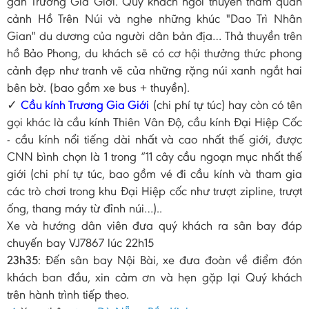
gần Trương Gia Giới. Quý khách ngồi thuyền thăm quan
cảnh Hồ Trên Núi và nghe những khúc "Dao Trì Nhân
Gian" du dương của người dân bản địa… Thả thuyền trên
hồ Bảo Phong, du khách sẽ có cơ hội thưởng thức phong
cảnh đẹp như tranh vẽ của những rặng núi xanh ngắt hai
bên bờ. (bao gồm xe bus + thuyền).
✓
Cầu kính Trương Gia Giới
(chi phí tự túc) hay còn có tên
gọi khác là cầu kính Thiên Vân Độ, cầu kính Đại Hiệp Cốc
- cầu kính nổi tiếng dài nhất và cao nhất thế giới, được
CNN bình chọn là 1 trong “11 cây cầu ngoạn mục nhất thế
giới (chi phí tự túc, bao gồm vé đi cầu kính và tham gia
các trò chơi trong khu Đại Hiệp cốc như trượt zipline, trượt
ống, thang máy từ đỉnh núi…)..
Xe và hướng dân viên đưa quý khách ra sân bay đáp
chuyến bay VJ7867 lúc 22h15
23h35
: Đến sân bay Nội Bài, xe đưa đoàn về điểm đón
khách ban đầu, xin cảm ơn và hẹn gặp lại Quý khách
trên hành trình tiếp theo.