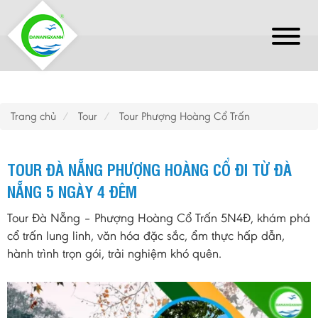
Trang chủ
Tour
Tour Phượng Hoàng Cổ Trấn
TOUR ĐÀ NẴNG PHƯỢNG HOÀNG CỔ ĐI TỪ ĐÀ
NẴNG 5 NGÀY 4 ĐÊM
Tour Đà Nẵng – Phượng Hoàng Cổ Trấn 5N4Đ, khám phá
cổ trấn lung linh, văn hóa đặc sắc, ẩm thực hấp dẫn,
hành trình trọn gói, trải nghiệm khó quên.