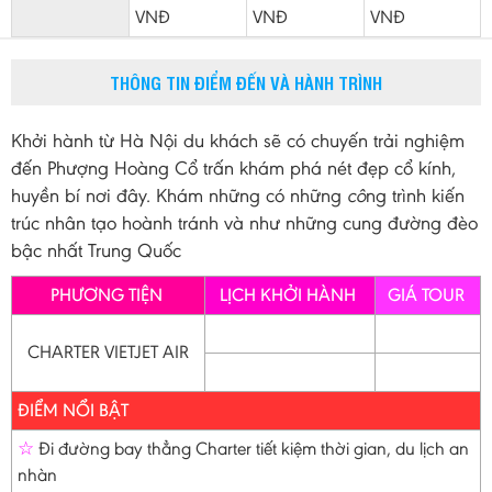
VNĐ
VNĐ
VNĐ
THÔNG TIN ĐIỂM ĐẾN VÀ HÀNH TRÌNH
Khởi hành từ Hà Nội du khách sẽ có chuyến trải nghiệm
đến Phượng Hoàng Cổ trấn khám phá nét đẹp cổ kính,
huyền bí nơi đây. Khám những có những
cô
ng trình kiến
trúc nhân tạo hoành tránh và như những cung đường đèo
bậc nhất Trung Quốc
PHƯƠNG TIỆN
LỊCH KHỞI HÀNH
GIÁ TOUR
CHARTER VIETJET AIR
ĐIỂM NỔI BẬT
☆
Đi đường bay thẳng Charter tiết kiệm thời gian, du lịch an
nhàn