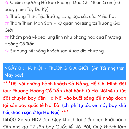
☆
Chiêm ngưỡng Hồ Bảo Phong - Dao Chỉ Nhân Gian (nơi
quay phim Tây Du Ký)
☆
Thưởng Thức Tiệc Trường Long đặc sắc của Miêu Trại.
☆
Thăm Thiên Môn Sơn – kỳ quan nổi tiếng tại Trương Gia
Giới
☆
Khám phá vẻ đẹp lung linh như phong hoa của Phượng
Hoàng Cổ Trấn
☆
Sử dụng hệ thống khách sạn 4 sao địa phương.
NGÀY 01: HÀ NỘI – TRƯƠNG GIA GIỚI (Ăn Tối nhẹ trên
Máy bay)
***Đối với những hành khách Đà Nẵng, Hồ Chí MInh đặt
tour Phượng Hoàng Cổ Trấn khởi hành từ Hà Nội sẽ tự túc
đặt chuyến bay đến Hà Nội vào buổi sáng để nhập đoàn
tại sân bay quốc tế Nội Bài
(chi phí tự túc vé máy bay khứ
hồi,khách sạn ở lại Hà Nội)
***
14h00:
Xe và HDV đón Quý khách tại điểm hẹn khởi hành
đến nhà ga T2 sân bay Quốc tế Nội Bài, Quý khách làm