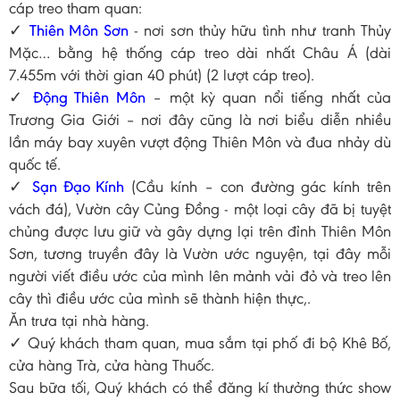
cáp treo tham quan:
✓
Thiên Môn Sơn
- nơi sơn thủy hữu tình như tranh Thủy
Mặc… bằng hệ thống cáp treo dài nhất Châu Á (dài
7.455m với thời gian 40 phút) (2 lượt cáp treo).
✓
Động Thiên Môn
– một kỳ quan nổi tiếng nhất của
Trương Gia Giới – nơi đây cũng là nơi biểu diễn nhiều
lần máy bay xuyên vượt động Thiên Môn và đua nhảy dù
quốc tế.
✓
Sạn Đạo Kính
(Cầu kính – con đường gác kính trên
vách đá), Vườn cây Củng Đồng - một loại cây đã bị tuyệt
chủng được lưu giữ và gây dựng lại trên đỉnh Thiên Môn
Sơn, tương truyền đây là Vườn ước nguyện, tại đây mỗi
người viết điều ước của mình lên mảnh vải đỏ và treo lên
cây thì điều ước của mình sẽ thành hiện thực,.
Ăn trưa tại nhà hàng.
✓ Quý khách tham quan, mua sắm tại phố đi bộ Khê Bố,
cửa hàng Trà, cửa hàng Thuốc.
Sau bữa tối, Quý khách có thể đăng kí thưởng thức show