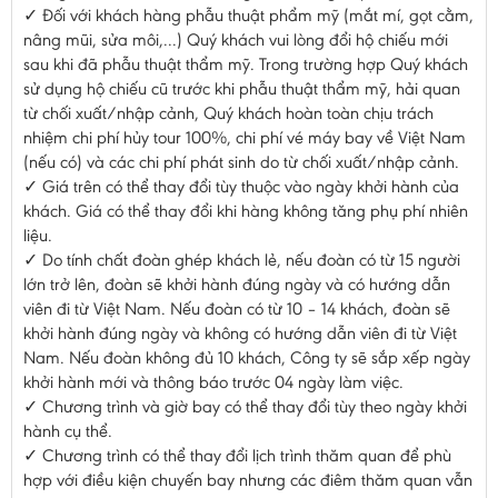
✓ Đối với khách hàng phẫu thuật phẩm mỹ (mắt mí, gọt cằm,
nâng mũi, sửa môi,...) Quý khách vui lòng đổi hộ chiếu mới
sau khi đã phẫu thuật thẩm mỹ. Trong trường hợp Quý khách
sử dụng hộ chiếu cũ trước khi phẫu thuật thẩm mỹ, hải quan
từ chối xuất/nhập cảnh, Quý khách hoàn toàn chịu trách
nhiệm chi phí hủy tour 100%, chi phí vé máy bay về Việt Nam
(nếu có) và các chi phí phát sinh do từ chối xuất/nhập cảnh.
✓ Giá trên có thể thay đổi tùy thuộc vào ngày khởi hành của
khách. Giá có thể thay đổi khi hàng không tăng phụ phí nhiên
liệu.
✓ Do tính chất đoàn ghép khách lẻ, nếu đoàn có từ 15 người
lớn trở lên, đoàn sẽ khởi hành đúng ngày và có hướng dẫn
viên đi từ Việt Nam. Nếu đoàn có từ 10 – 14 khách, đoàn sẽ
khởi hành đúng ngày và không có hướng dẫn viên đi từ Việt
Nam. Nếu đoàn không đủ 10 khách, Công ty sẽ sắp xếp ngày
khởi hành mới và thông báo trước 04 ngày làm việc.
✓ Chương trình và giờ bay có thể thay đổi tùy theo ngày khởi
hành cụ thể.
✓ Chương trình có thể thay đổi lịch trình thăm quan để phù
hợp với điều kiện chuyến bay nhưng các điêm thăm quan vẫn