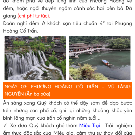
do khám phá vẻ đẹp lung linh của Phượng Hoàng về
đêm, hoặc ngồi thuyền ngắm cảnh sắc hai bên bờ Đà
giang
(chi phí tự túc).
Đoàn nghỉ đêm ở khách sạn tiêu chuẩn 4* tại Phượng
Hoàng Cổ Trấn.
NGÀY 03: PHƯỢNG HOÀNG CỔ TRẤN – VŨ LĂNG
NGUYÊN (Ăn ba bữa)
Ăn sáng xong Quý khách có thể dậy sớm để dạo bước
trên những con phố cổ, ghi lại những khoảng khắc yên
bình lãng mạn của trấn cổ nghìn năm tuổi…
✓ Xe đưa Quý khách ghé thăm
Miêu Trại
- Trải nghiệm
ẩm thực đặc sắc của Miêu gia, cảm thụ sự thay đổi của