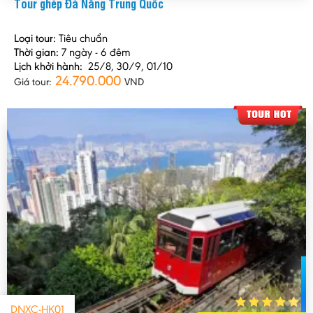
Tour ghép Đà Nẵng Trung Quốc
Loại tour:
Tiêu chuẩn
Thời gian:
7 ngày - 6 đêm
Lịch khởi hành:
25/8, 30/9, 01/10
24.790.000
Giá tour:
VND
DNXC-HK01