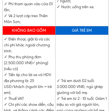
/ người;
✓ Phí tham quan vào cửa 01
✓ Nước uống trên xe.
lần;
✓ Vé 2 lượt cáp treo Thiên
Môn Sơn;
KHÔNG BAO GỒM
GIÁ TRẺ EM
✓ Điện thoại, giặt là và các
chi phí khác ngoài chương
trình.
✓ Phụ thu phòng đơn
(2.500.000 VNĐ/ phòng)
(nếu có)
✓ Tiền tip cho lái xe và HDV
địa phương là: 25
✓ Trẻ em dưới 02 tuổi:
USD/khách (người lớn = trẻ
3.000.000 VNĐ, ngủ ghép
em).
giường với bố mẹ.
✓ Thuế VAT
✓ Trẻ em từ 2 - 10 tuổi: Giảm 1
✓ Chi phí các show diễn, cầu
triệu so với giá người lớn,
kính, vé thắng cảnh các điểm
ngủ cùng giường với bố mẹ