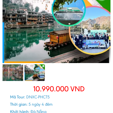
10.990.000
VND
Mã Tour:
DNXC-PHCT5
Thời gian:
5 ngày 4 đêm
Khởi hành:
Đà Nẵng