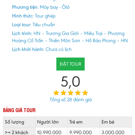
Phương tiện:
Máy bay - Ôtô
Hình thức:
Tour ghép
Loại tour:
Tiêu chuẩn
Lịch trình:
HN – Trương Gia Giới – Miêu Trại – Phượng
Hoàng Cổ Trấn – Thiên Môn Sơn – Hồ Bảo Phong – HN
Lịch khởi hành:
Chưa có lịch
ĐẶT TOUR
5,0
Tổng số
28
đánh giá
BẢNG GIÁ TOUR
Số lượng
Người lớn
Trẻ em
Em bé
>= 2 khách
10.990.000
9.990.000
3.000.000