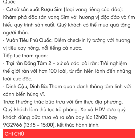
Quốc.
-
Cơ sở sản xuất Rượu Sim
(loại vang riêng của đảo):
Khám phá đặc sản vang Sim với hương vị độc đáo và tìm
hiểu quy trình sản xuất. Quý khách có thể mua quà tặng
người thân.
-
Vườn Tiêu Phú Quốc:
Điểm check-in lý tưởng với hương
vị tiêu cay nồng, nổi tiếng cả nước.
Tiếp tục tham quan:
-
Trại rắn Đồng Tâm 2
– xứ sở các loài rắn: Trải nghiệm
thế giới rắn với hơn 100 loài, từ rắn hiền lành đến những
loài cực độc.
-
Dinh Cậu, Dinh Bà:
Tham quan danh thắng tâm linh với
cảnh biển hùng vĩ.
Trưa:
Thưởng thức bữa trưa với ẩm thực địa phương.
Quý khách làm thủ tục trả phòng. Xe và HDV đưa quý
khách dùng bữa trưa và ra sân bay lúc
12h00
bay
9G2966 (13:15 – 15:00),
kết thúc hành trình.
GHI CHÚ