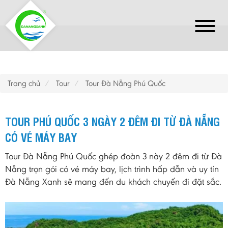
Trang chủ
Tour
Tour Đà Nẵng Phú Quốc
TOUR PHÚ QUỐC 3 NGÀY 2 ĐÊM ĐI TỪ ĐÀ NẴNG
CÓ VÉ MÁY BAY
Tour Đà Nẵng Phú Quốc ghép đoàn 3 này 2 đêm đi từ Đà
Nẵng trọn gói có vé máy bay, lịch trình hấp dẫn và uy tín
Đà Nẵng Xanh sẽ mang đến du khách chuyến đi đặt sắc.