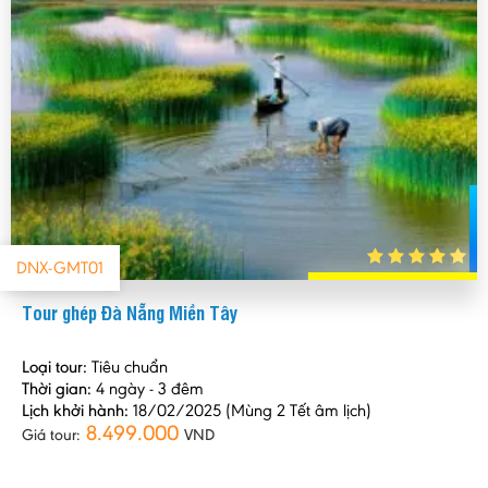
DNX-GMT01
Tour ghép Đà Nẵng Miền Tây
Loại tour:
Tiêu chuẩn
Thời gian:
4 ngày - 3 đêm
Lịch khởi hành:
18/02/2025 (Mùng 2 Tết âm lịch)
8.499.000
Giá tour:
VND