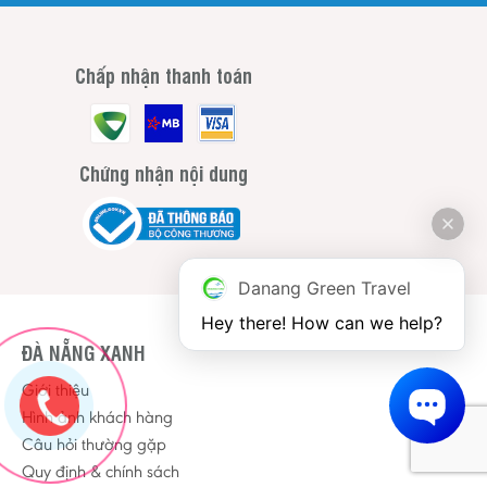
Chấp nhận thanh toán
Chứng nhận nội dung
Danang Green Travel
Hey there! How can we help?
ĐÀ NẴNG XANH
Giới thiệu
Hình ảnh khách hàng
Câu hỏi thường gặp
Quy định & chính sách