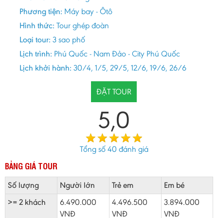
Phương tiện:
Máy bay - Ôtô
Hình thức:
Tour ghép đoàn
Loại tour:
3 sao phố
Lịch trình:
Phú Quốc - Nam Đảo - City Phú Quốc
Lịch khởi hành:
30/4, 1/5, 29/5, 12/6, 19/6, 26/6
ĐẶT TOUR
5,0
Tổng số
40
đánh giá
BẢNG GIÁ TOUR
Số lượng
Người lớn
Trẻ em
Em bé
>= 2 khách
6.490.000
4.496.500
3.894.000
VNĐ
VNĐ
VNĐ