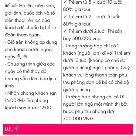
✓ Trẻ em từ 5 – dưới 10 tuổi:
tiết về: Họ tên, năm sinh,
80% giá tour.
giới tính, quốc tịch và số
✓ Trẻ em từ 2 – dưới 5 tuổi:
điện thoại liên lạc của
60% giá tour.
khách để chuẩn bị hồ sơ
✓ Trẻ em dưới 2 tuổi: Phí sân
đoàn tham quan.
bay 500.000 vnd.
- Giá trên không áp dụng
- Trong trường hợp chỉ có 1
cho khách nước ngoài,
khách (người lớn) đi với 1 trẻ em
ngày lễ, tết
dưới 10 tuổi (không có chế độ
- Chương trình giữa các
giường riêng) ngủ 1 phòng, Quý
ngày có thể thay đổi,
khách vui lòng thanh toán phụ
nhưng vẫn đảm bảo lịch
thu phòng đơn để bé có chế độ
trình
giường riêng.
- Nhận phòng khách sạn
- Trường hợp phòng chỉ có 01
14:00PM/ Trả phòng
người lớn ngủ một mình thì bắt
khách sạn trước 12:00
buộc phụ thu phòng đơn
700.000 VNĐ
LƯU Ý