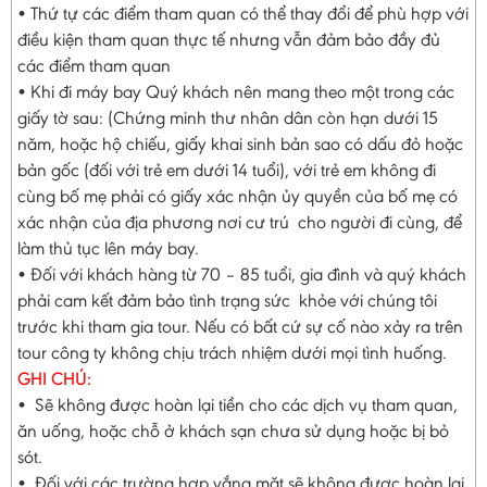
• Thứ tự các điểm tham quan có thể thay đổi để phù hợp với
điều kiện tham quan thực tế nhưng vẫn đảm bảo đầy đủ
các điểm tham quan
• Khi đi máy bay Quý khách nên mang theo một trong các
giấy tờ sau: (Chứng minh thư nhân dân còn hạn dưới 15
năm, hoặc hộ chiếu, giấy khai sinh bản sao có dấu đỏ hoặc
bản gốc (đối với trẻ em dưới 14 tuổi), với trẻ em không đi
cùng bố mẹ phải có giấy xác nhận ủy quyền của bố mẹ có
xác nhận của địa phương nơi cư trú cho người đi cùng, để
làm thủ tục lên máy bay.
• Đối với khách hàng từ 70 – 85 tuổi, gia đình và quý khách
phải cam kết đảm bảo tình trạng sức khỏe với chúng tôi
trước khi tham gia tour. Nếu có bất cứ sự cố nào xảy ra trên
tour công ty không chịu trách nhiệm dưới mọi tình huống.
GHI CHÚ:
• Sẽ không được hoàn lại tiền cho các dịch vụ tham quan,
ăn uống, hoặc chỗ ở khách sạn chưa sử dụng hoặc bị bỏ
sót.
• Đối với các trường hợp vắng mặt sẽ không được hoàn lại