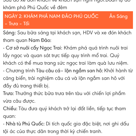
khám phá Phú Quốc về đêm
NGÀY 2: KHÁM PHÁ NAM ĐẢO PHÚ QUỐC
Ăn Sáng
– Trưa – Tối
Sáng:
Sau bữa sáng tại khách sạn, HDV và xe đón khách
tham quan
Nam Đảo:
- Cơ sở nuôi cấy Ngọc Trai:
Khám phá quá trình nuôi trai
lấy ngọc và quan sát trực tiếp quy trình mổ trai. Quý
khách có thể mua trang sức ngọc trai làm quà lưu niệm.
-
Chương trình
Tàu câu cá– lặn ngắm san hô:
Khởi hành từ
cảng biển, trải nghiệm câu cá và lặn ngắm san hô với
đầy đủ trang thiết bị.
Trưa:
Thưởng thức bữa trưa trên tàu với chiến lợi phẩm
vừa câu được.
Chiều:
Tàu đưa quý khách trở lại đất liền, tiếp tục tham
quan:
- Nhà tù Phú Quốc:
Di tích quốc gia đặc biệt, nơi ghi dấu
tội ác của thực dân trong thời kỳ chiến tranh.