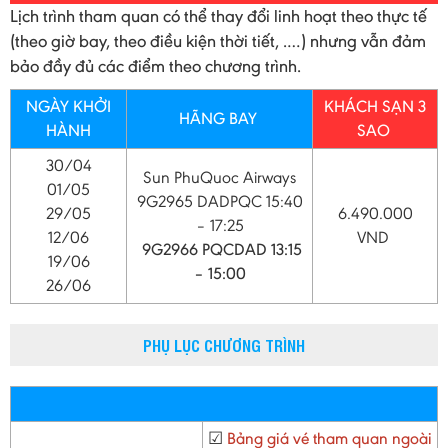
Lịch trình tham quan có thể thay đổi linh hoạt theo thực tế
(theo giờ bay, theo điều kiện thời tiết, .…) nhưng vẫn đảm
bảo đầy đủ các điểm theo chương trình.
NGÀY KHỞI
KHÁCH SẠN 3
HÃNG BAY
HÀNH
SAO
30/04
Sun PhuQuoc Airways
01/05
9G2965 DADPQC 15:40
29/05
6.490.000
– 17:25
12/06
VND
9G2966 PQCDAD 13:15
19/06
– 15:00
26/06
PHỤ LỤC CHƯƠNG TRÌNH
☑
Bảng giá vé tham quan ngoài