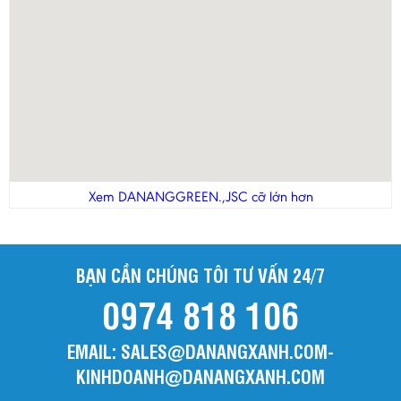
Xem DANANGGREEN.,JSC cỡ lớn hơn
BẠN CẦN CHÚNG TÔI TƯ VẤN 24/7
0974 818 106
EMAIL: SALES@DANANGXANH.COM-
KINHDOANH@DANANGXANH.COM