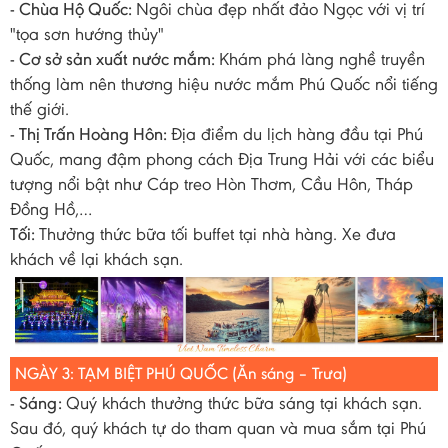
- Chùa Hộ Quốc:
Ngôi chùa đẹp nhất đảo Ngọc với vị trí
"tọa sơn hướng thủy"
- Cơ sở sản xuất nước mắm:
Khám phá làng nghề truyền
thống làm nên thương hiệu nước mắm Phú Quốc nổi tiếng
thế giới.
- Thị Trấn Hoàng Hôn:
Địa điểm du lịch hàng đầu tại Phú
Quốc, mang đậm phong cách Địa Trung Hải với các biểu
tượng nổi bật như Cáp treo Hòn Thơm, Cầu Hôn, Tháp
Đồng Hồ,…
Tối:
Thưởng thức bữa tối buffet tại nhà hàng. Xe đưa
khách về lại khách sạn.
NGÀY 3: TẠM BIỆT PHÚ QUỐC (Ăn sáng
– Trưa)
- Sáng:
Quý khách thưởng thức bữa sáng tại khách sạn.
Sau đó, quý khách tự do tham quan và mua sắm tại Phú