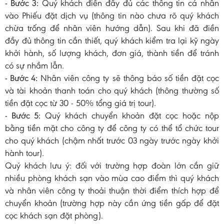
- Bước 3:
Quý khách điền đầy đủ các thông tin cá nhân
vào Phiếu đặt dịch vụ (thông tin nào chưa rõ quý khách
chừa trống để nhân viên hướng dẫn). Sau khi đã điền
đầy đủ thông tin cần thiết, quý khách kiểm tra lại kỹ ngày
khởi hành, số lượng khách, đơn giá, thành tiền để tránh
có sự nhầm lẫn.
- Bước 4:
Nhân viên công ty sẽ thông báo số tiền đặt cọc
và tài khoản thanh toán cho quý khách (thông thường số
tiền đặt cọc từ 30 - 50% tổng giá trị tour).
- Bước 5:
Quý khách chuyển khoản đặt cọc hoặc nộp
bằng tiền mặt cho công ty để công ty có thể tổ chức tour
cho quý khách (chậm nhất trước 03 ngày trước ngày khởi
hành tour).
Quý khách lưu ý: đối với trường hợp đoàn lớn cần giữ
nhiều phòng khách sạn vào mùa cao điểm thì quý khách
và nhân viên công ty thoải thuận thời điểm thích hợp để
chuyển khoản (trường hợp này cần ứng tiền gấp để đặt
cọc khách sạn đặt phòng).