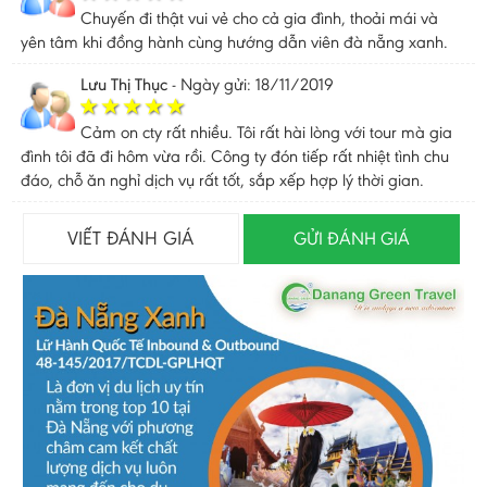
Chuyến đi thật vui vẻ cho cả gia đình, thoải mái và
yên tâm khi đồng hành cùng hướng dẫn viên đà nẵng xanh.
Lưu Thị Thục
-
Ngày gửi: 18/11/2019
Cảm on cty rất nhiều. Tôi rất hài lòng với tour mà gia
đình tôi đã đi hôm vừa rồi. Công ty đón tiếp rất nhiệt tình chu
đáo, chỗ ăn nghỉ dịch vụ rất tốt, sắp xếp hợp lý thời gian.
VIẾT ĐÁNH GIÁ
GỬI ĐÁNH GIÁ