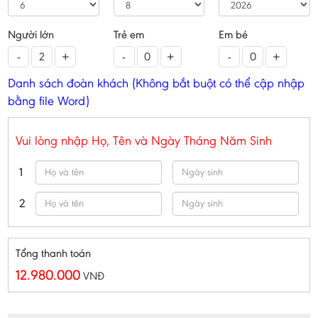
Người lớn
Trẻ em
Em bé
-
+
-
+
-
+
Danh sách đoàn khách (Không bắt buột có thể cập nhập
bằng file Word)
Vui lòng nhập Họ, Tên và Ngày Tháng Năm Sinh
1
2
Tổng thanh toán
12.980.000
VNĐ