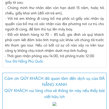
giấy tờ sau:
- Chứng minh thư nhân dân còn hạn dưới 15 năm, hoặc hộ
chiếu, giấy khai sinh (đối với trẻ em),
- Với trẻ em không đi cùng bố mẹ phải có giấy xác nhận ủy
quyền của bố mẹ có xác nhận của địa phương nơi cư trú cho
người đi cùng, để làm thủ tục lên máy bay.
- Đối với khách hàng từ 70 – 85 tuổi, gia đình và quý khách
phải cam kết đảm bảo tình trạng sức khỏe với chúng tôi trước
khi tham gia tour. Nếu có bất cứ sự cố nào xảy ra trên tour
công ty không chịu trách nhiệm dưới mọi tình huống.
- Thời gian nhận phòng sau 14:00, trả phòng trước 12:00
Tour Đà Nẵng Phú Quốc
Cảm ơn QÚY KHÁCH đã quan tâm đến dịch vụ của ĐÀ
NẴNG XANH
QÚY KHÁCH vui lòng chia sẽ thông tin này nếu thấy bài
viết hữu ích