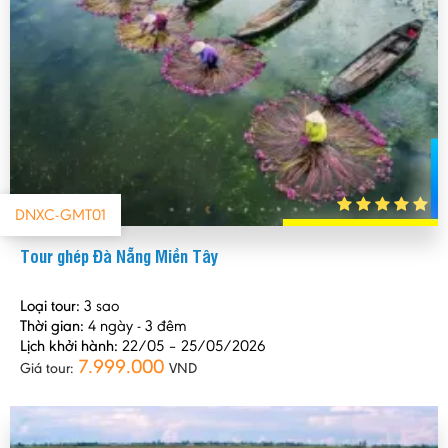
DNXC-GMT01
Tour ghép Đà Nẵng Miền Tây
Loại tour:
3 sao
Thời gian:
4 ngày - 3 đêm
Lịch khởi hành:
22/05 – 25/05/2026
7.999.000
Giá tour:
VND