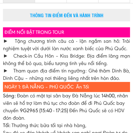
THÔNG TIN ĐIỂM ĐẾN VÀ HÀNH TRÌNH
ĐIỂM NỔI BẬT TRONG TOUR
► Tặng chương trình câu cá - lặn ngắm san hô: Trải
nghiệm tuyệt vời dưới làn nước xanh biếc của Phú Quốc.
► Check-in Cầu Hôn – Kiss Bridge: Địa điểm lãng mạn
không thể bỏ qua, biểu tượng tình yêu nổi tiếng.
► Tham quan địa điểm tín ngưỡng: Ghé thăm Dinh Bà,
Dinh Cậu – những nơi thiêng liêng nhất trên hòn đảo.
NGÀY 1: ĐÀ NẴNG – PHÚ QUỐC Ăn Tối
Sáng:
Đoàn có mặt tại sân bay Đà Nẵng lúc
14h00,
nhân
viên sẽ hổ trợ làm thủ tục cho đoàn để đi Phú Quốc bay
chuyến
9G2965 (15:40 - 17:25)
Đến Phú Quốc sẽ có HDV
đón đoàn.
Tối:
Thưởng thức bữa tối tại nhà hàng,
Sau đó xe đón khách về khách sạn nghỉ ngơi.Đoàn tự do