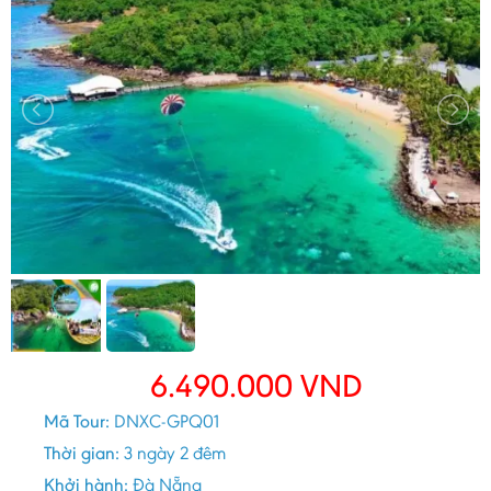
6.490.000
VND
Mã Tour:
DNXC-GPQ01
Thời gian:
3 ngày 2 đêm
Khởi hành:
Đà Nẵng