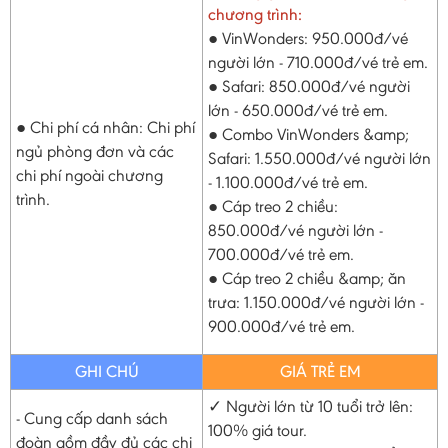
chương trình:
● VinWonders: 950.000đ/vé
người lớn - 710.000đ/vé trẻ em.
● Safari: 850.000đ/vé người
lớn - 650.000đ/vé trẻ em.
● Chi phí cá nhân: Chi phí
● Combo VinWonders &amp;
ngủ phòng đơn và các
Safari: 1.550.000đ/vé người lớn
chi phí ngoài chương
- 1.100.000đ/vé trẻ em.
trình.
● Cáp treo 2 chiều:
850.000đ/vé người lớn -
700.000đ/vé trẻ em.
● Cáp treo 2 chiều &amp; ăn
trưa: 1.150.000đ/vé người lớn -
900.000đ/vé trẻ em.
GHI CHÚ
GIÁ TRẺ EM
✓ Người lớn từ 10 tuổi trở lên:
- Cung cấp danh sách
100% giá tour.
đoàn gồm đầy đủ các chi