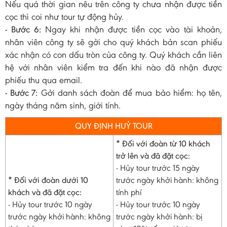
Nếu quá thời gian nêu trên công ty chưa nhận được tiền
cọc thì coi như tour tự động hủy.
- Bước 6:
Ngay khi nhận được tiền cọc vào tài khoản,
nhân viên công ty sẽ gởi cho quý khách bản scan phiếu
xác nhận có con dấu tròn của công ty. Quý khách cần liên
hệ với nhân viên kiểm tra đến khi nào đã nhận được
phiếu thu qua email.
- Bước 7:
Gởi danh sách đoàn để mua bảo hiểm: họ tên,
ngày tháng năm sinh, giới tính.
QUY ĐỊNH HUỶ TOUR
* Đối với đoàn từ 10 khách
trở lên và đã đặt cọc:
- Hủy tour trước 15 ngày
* Đối với đoàn dưới 10
trước ngày khởi hành: không
khách và đã đặt cọc:
tính phí
- Hủy tour trước 10 ngày
- Hủy tour trước 10 ngày
trước ngày khởi hành: không
trước ngày khởi hành: bị