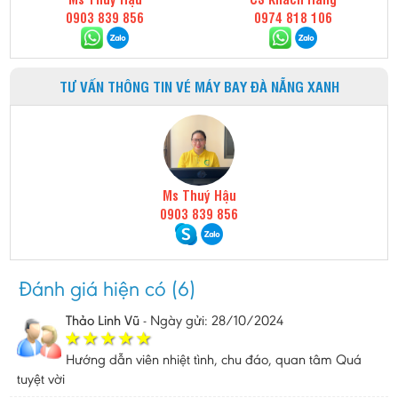
0903 839 856
0974 818 106
TƯ VẤN THÔNG TIN VÉ MÁY BAY ĐÀ NẴNG XANH
Ms Thuý Hậu
0903 839 856
Đánh giá hiện có (6)
Thảo Linh Vũ
-
Ngày gửi: 28/10/2024
Hướng dẫn viên nhiệt tình, chu đáo, quan tâm Quá
tuyệt vời