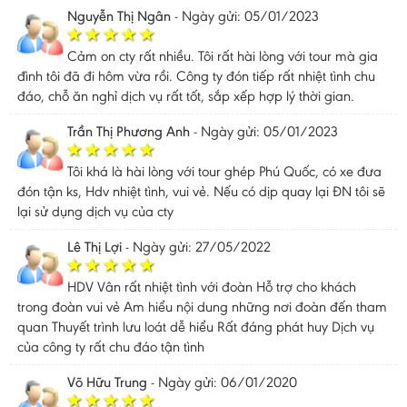
Nguyễn Thị Ngân
-
Ngày gửi: 05/01/2023
Cảm on cty rất nhiều. Tôi rất hài lòng với tour mà gia
đình tôi đã đi hôm vừa rồi. Công ty đón tiếp rất nhiệt tình chu
đáo, chỗ ăn nghỉ dịch vụ rất tốt, sắp xếp hợp lý thời gian.
Trần Thị Phương Anh
-
Ngày gửi: 05/01/2023
Tôi khá là hài lòng với tour ghép Phú Quốc, có xe đưa
đón tận ks, Hdv nhiệt tình, vui vẻ. Nếu có dịp quay lại ĐN tôi sẽ
lại sử dụng dịch vụ của cty
Lê Thị Lợi
-
Ngày gửi: 27/05/2022
HDV Vân rất nhiệt tình với đoàn Hỗ trợ cho khách
trong đoàn vui vẻ Am hiểu nội dung những nơi đoàn đến tham
quan Thuyết trình lưu loát dễ hiểu Rất đáng phát huy Dịch vụ
của công ty rất chu đáo tận tình
Võ Hữu Trung
-
Ngày gửi: 06/01/2020