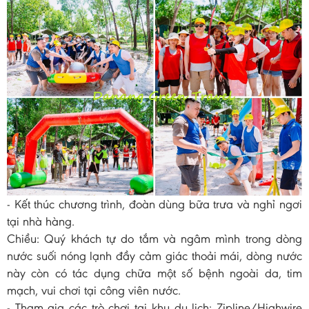
- Kết thúc chương trình, đoàn dùng bữa trưa và nghỉ ngơi
tại nhà hàng.
Chiều: Quý khách tự do tắm và ngâm mình trong dòng
nước suối nóng lạnh đầy cảm giác thoải mái, dòng nước
này còn có tác dụng chữa một số bệnh ngoài da, tim
mạch, vui chơi tại công viên nước.
- Tham gia các trò chơi tại khu du lịch: Zipline/Highwire