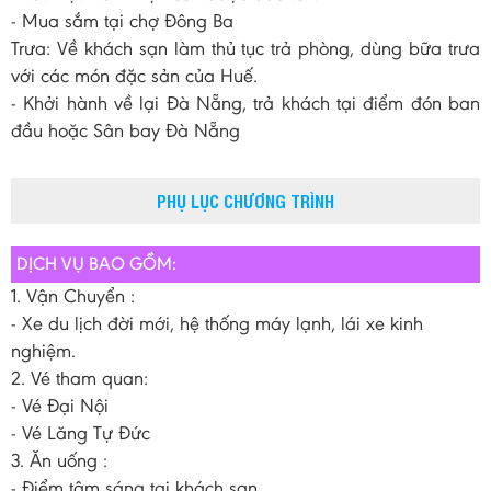
- Mua sắm tại chợ Đông Ba
Trưa: Về khách sạn làm thủ tục trả phòng, dùng bữa trưa
với các món đặc sản của Huế.
- Khởi hành về lại Đà Nẵng, trả khách tại điểm đón ban
đầu hoặc Sân bay Đà Nẵng
PHỤ LỤC CHƯƠNG TRÌNH
DỊCH VỤ BAO GỒM:
1. Vận Chuyển :
- Xe du lịch đời mới, hệ thống máy lạnh, lái xe kinh
nghiệm.
2. Vé tham quan:
- Vé Đại Nội
- Vé Lăng Tự Đức
3. Ăn uống :
- Điểm tâm sáng tại khách sạn