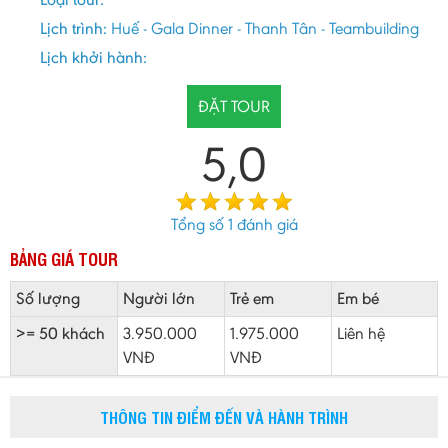
Lịch trình:
Huế - Gala Dinner - Thanh Tân - Teambuilding
Lịch khởi hành:
ĐẶT TOUR
5,0
Tổng số
1
đánh giá
BẢNG GIÁ TOUR
Số lượng
Người lớn
Trẻ em
Em bé
>= 50 khách
3.950.000
1.975.000
Liên hệ
VNĐ
VNĐ
THÔNG TIN ĐIỂM ĐẾN VÀ HÀNH TRÌNH