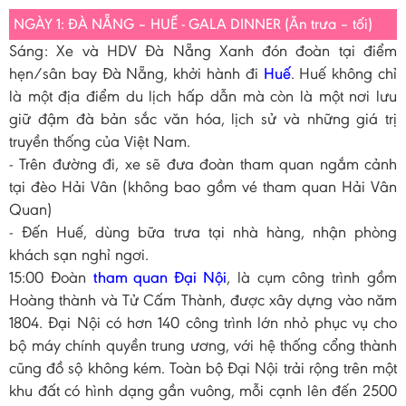
NGÀY 1: ĐÀ NẴNG – HUẾ - GALA DINNER (Ăn trưa – tối)
Sáng: Xe và HDV Đà Nẵng Xanh đón đoàn tại điểm
hẹn/sân bay Đà Nẵng, khởi hành đi
Huế
. Huế không chỉ
là một địa điểm du lịch hấp dẫn mà còn là một nơi lưu
giữ đậm đà bản sắc văn hóa, lịch sử và những giá trị
truyền thống của Việt Nam.
- Trên đường đi, xe sẽ đưa đoàn tham quan ngắm cảnh
tại đèo Hải Vân (không bao gồm vé tham quan Hải Vân
Quan)
- Đến Huế, dùng bữa trưa tại nhà hàng, nhận phòng
khách sạn nghỉ ngơi.
15:00 Đoàn
tham quan Đại Nội
, là cụm công trình gồm
Hoàng thành và Tử Cấm Thành, được xây dựng vào năm
1804. Đại Nội có hơn 140 công trình lớn nhỏ phục vụ cho
bộ máy chính quyền trung ương, với hệ thống cổng thành
cũng đồ sộ không kém. Toàn bộ Đại Nội trải rộng trên một
khu đất có hình dạng gần vuông, mỗi cạnh lên đến 2500