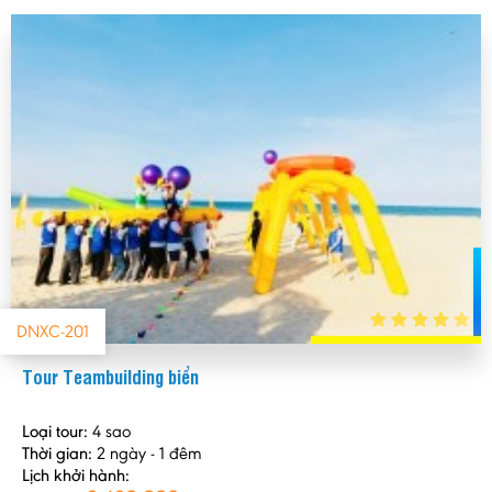
DNXC-201
Tour Teambuilding biển
Loại tour:
4 sao
Thời gian:
2 ngày - 1 đêm
Lịch khởi hành: