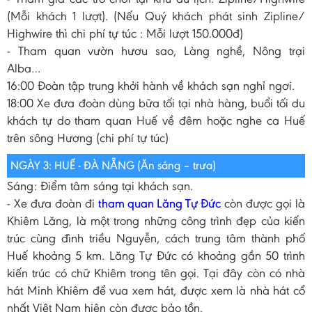
(Mỗi khách 1 lượt). (Nếu Quý khách phát sinh Zipline/
Highwire thì chi phí tự túc : Mỗi lượt 150.000đ)
- Tham quan vườn hươu sao, Làng nghề, Nông trại
Alba…
16:00 Đoàn tập trung khởi hành về khách sạn nghỉ ngơi.
18:00 Xe đưa đoàn dùng bữa tối tại nhà hàng, buổi tối du
khách tự do tham quan Huế về đêm hoặc nghe ca Huế
trên sông Hương (chi phí tự túc)
NGÀY 3: HUẾ - ĐÀ NẴNG (Ăn sáng – trưa)
Sáng: Điểm tâm sáng tại khách sạn.
- Xe đưa đoàn đi
tham quan Lăng Tự Đức
còn được gọi là
Khiêm Lăng, là một trong những công trình đẹp của kiến
trúc cùng đình triều Nguyễn, cách trung tâm thành phố
Huế khoảng 5 km. Lăng Tự Đức có khoảng gần 50 trình
kiến trúc có chữ Khiêm trong tên gọi. Tại đây còn có nhà
hát Minh Khiêm để vua xem hát, được xem là nhà hát cổ
nhất Việt Nam hiện còn được bảo tồn.