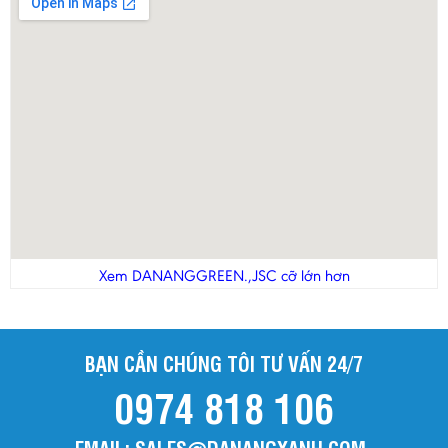
Xem DANANGGREEN.,JSC cỡ lớn hơn
BẠN CẦN CHÚNG TÔI TƯ VẤN 24/7
0974 818 106
EMAIL: SALES@DANANGXANH.COM-