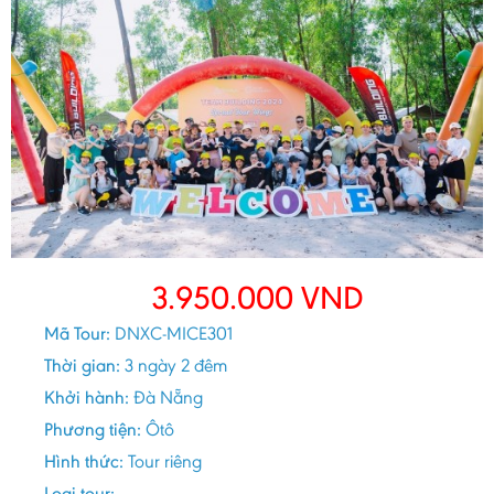
3.950.000
VND
Mã Tour:
DNXC-MICE301
Thời gian:
3 ngày 2 đêm
Khởi hành:
Đà Nẵng
Phương tiện:
Ôtô
Hình thức:
Tour riêng
Loại tour: