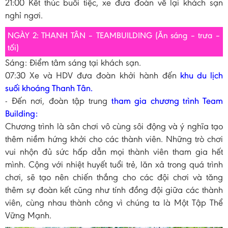
21:00 Kết thúc buổi tiệc, xe đưa đoàn về lại khách sạn
nghỉ ngơi.
NGÀY 2: THANH TÂN – TEAMBUILDING (Ăn sáng – trưa –
tối)
Sáng: Điểm tâm sáng tại khách sạn.
07:30 Xe và HDV đưa đoàn khởi hành đến
khu du lịch
suối khoáng Thanh Tân.
- Đến nơi, đoàn tập trung
tham gia chương trình Team
Building:
Chương trình là sân chơi vô cùng sôi động và ý nghĩa tạo
thêm niềm hứng khởi cho các thành viên. Những trò chơi
vui nhộn đủ sức hấp dẫn mọi thành viên tham gia hết
mình. Cộng với nhiệt huyết tuổi trẻ, lăn xả trong quá trình
chơi, sẽ tạo nên chiến thắng cho các đội chơi và tăng
thêm sự đoàn kết cũng như tính đồng đội giữa các thành
viên, cùng nhau thành công vì chúng ta là Một Tập Thể
Vững Mạnh.