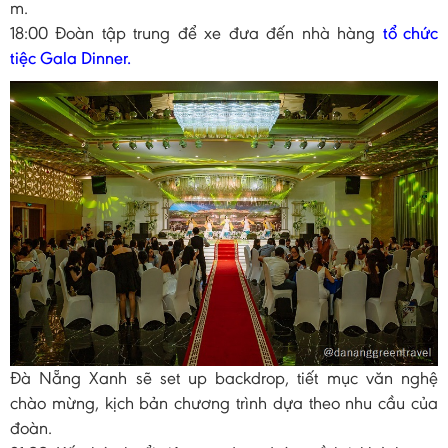
m.
18:00 Đoàn tập trung để xe đưa đến nhà hàng
tổ chức
tiệc Gala Dinner.
Đà Nẵng Xanh sẽ set up backdrop, tiết mục văn nghệ
chào mừng, kịch bản chương trình dựa theo nhu cầu của
đoàn.