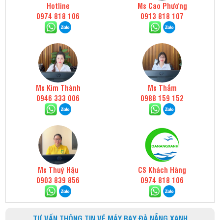
Hotline
Ms Cao Phương
0974 818 106
0913 818 107
Ms Kim Thành
Ms Thắm
0946 333 006
0988 159 152
Ms Thuý Hậu
CS Khách Hàng
0903 839 856
0974 818 106
TƯ VẤN THÔNG TIN VÉ MÁY BAY ĐÀ NẴNG XANH