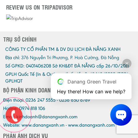
REVIEW US ON TRIPADVISOR
TRỤ SỞ CHÍNH
CÔNG TY CỔ PHẦN TM & DV DU LỊCH ĐÀ NẴNG XANH
Địa chỉ:
376 Nguyễn Tri Phương, P. Hoà Cường, Đà Nẵng
Số GPKD:
0401406208 Sở KH&ĐT ĐÀ NẴNG cấp 26/10/2011
GPLH Quốc Tế (In & Outbound)cấp lần 2:
48-145/2020/TCDL-
GPLHQT
Danang Green Travel
BỘ PHẬN KINH DOANH
Hey there! How can we help?
Điện thoại:
0236 247 5555 - 0236 650 6789
Hotline: 0974 818 106
Email:
kinhdoanh@danangxanh.com
Website: www.danangxanh.vn - www.danangxanh.com
PHẢN ÁNH DỊCH VỤ