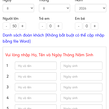
Người lớn
Trẻ em
Em bé
-
+
-
+
-
+
Danh sách đoàn khách (Không bắt buột có thể cập nhập
bằng file Word)
Vui lòng nhập Họ, Tên và Ngày Tháng Năm Sinh
1
2
3
4
5