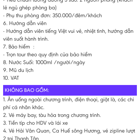
lẻ ngủ ghép phòng ba)
- Phụ thu phòng đơn: 350.000/đêm/khách
6. Hướng dẫn viên
- Hướng dẫn viên tiếng Việt vui vẻ, nhiệt tình, hướng dẫn
viên suốt hành trình.
7. Bảo hiểm :
- Trọn tour theo quy định của bảo hiểm
8. Nước Suối: 1000ml /người/ngày
9. Mũ du lịch
10. VAT
KHÔNG BAO GỒM:
1. Ăn uống ngoài chương trình, điện thoại, giặt là, các chi
phí cá nhân khác.
2. Vé máy bay, tàu hỏa trong chương trình.
3. Tiền típ cho HDV và lái xe
4. Vé Hải Vân Quan, Ca Huế sông Hương, vé zipline lượt
2 tại Thanh Tân