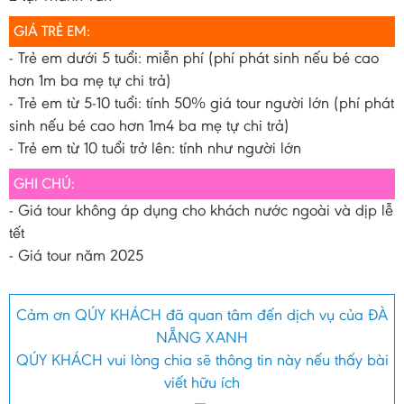
GIÁ TRẺ EM:
- Trẻ em dưới 5 tuổi: miễn phí (phí phát sinh nếu bé cao
hơn 1m ba mẹ tự chi trả)
- Trẻ em từ 5-10 tuổi: tính 50% giá tour người lớn (phí phát
sinh nếu bé cao hơn 1m4 ba mẹ tự chi trả)
- Trẻ em từ 10 tuổi trở lên: tính như người lớn
GHI CHÚ:
- Giá tour không áp dụng cho khách nước ngoài và dịp lễ
tết
- Giá tour năm 2025
Cảm ơn QÚY KHÁCH đã quan tâm đến dịch vụ của ĐÀ
NẴNG XANH
QÚY KHÁCH vui lòng chia sẽ thông tin này nếu thấy bài
viết hữu ích