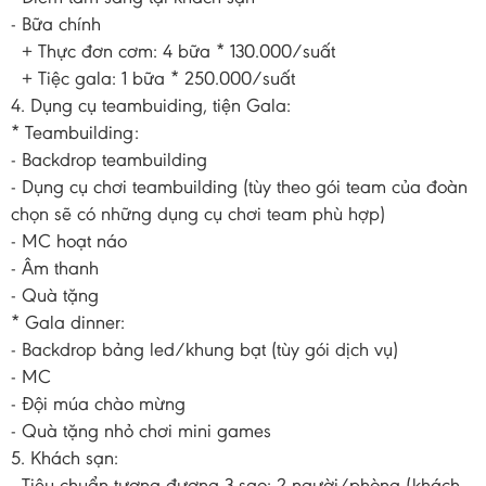
- Bữa chính
+ Thực đơn cơm: 4 bữa * 130.000/suất
+ Tiệc gala: 1 bữa * 250.000/suất
4. Dụng cụ teambuiding, tiện Gala:
* Teambuilding:
- Backdrop teambuilding
- Dụng cụ chơi teambuilding (tùy theo gói team của đoàn
chọn sẽ có những dụng cụ chơi team phù hợp)
- MC hoạt náo
- Âm thanh
- Quà tặng
* Gala dinner:
- Backdrop bảng led/khung bạt (tùy gói dịch vụ)
- MC
- Đội múa chào mừng
- Quà tặng nhỏ chơi mini games
5. Khách sạn:
- Tiêu chuẩn tương đương 3 sao: 2 người/phòng (khách