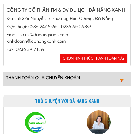
CÔNG TY CỔ PHẦN TM & DV DU LỊCH ĐÀ NẴNG XANH
Địa chỉ: 376 Nguyễn Tri Phương, Hòa Cường, Đà Nẵng
Điện thoại: 0236 247 5555 - 0236 650 6789
Email: sales@danangxanh.com-
kinhdoanh@danangxanh.com
Fax: 0236 3917 854
THANH TOÁN QUA CHUYỂN KHOẢN
TRÒ CHUYỆN VỚI ĐÀ NẴNG XANH