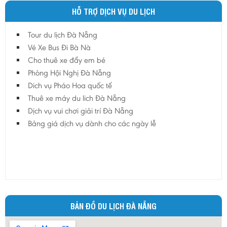
HỖ TRỢ DỊCH VỤ DU LỊCH
Tour du lịch Đà Nẵng
Vé Xe Bus Đi Bà Nà
Cho thuê xe đẩy em bé
Phòng Hội Nghị Đà Nẵng
Dich vụ Pháo Hoa quốc tế
Thuê xe máy du lich Đà Nẵng
Dịch vụ vui chơi giải trí Đà Nẵng
Bảng giá dịch vụ dành cho các ngày lễ
BẢN ĐỒ DU LỊCH ĐÀ NẴNG