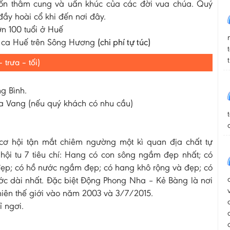
hốn thâm cung và uẩn khúc của các đời vua chúa. Quý
ầy hoài cổ khi đến nơi đây.
ơn 100 tuổi ở Huế
 ca Huế trên Sông Hương
(chi phí tự túc)
trưa – tối)
g Bình.
a Vang (nếu quý khách có nhu cầu)
cơ hội tận mắt chiêm ngường một kì quan địa chất tự
hội tu 7 tiêu chí: Hang có con sông ngầm đẹp nhất; có
đẹp; có hồ nước ngầm đẹp; có hang khô rộng và đẹp; có
ước dài nhất. Đặc biệt Động Phong Nha – Kẻ Bàng là nơi
iên thế giới vào năm 2003 và 3/7/2015.
 ngơi.