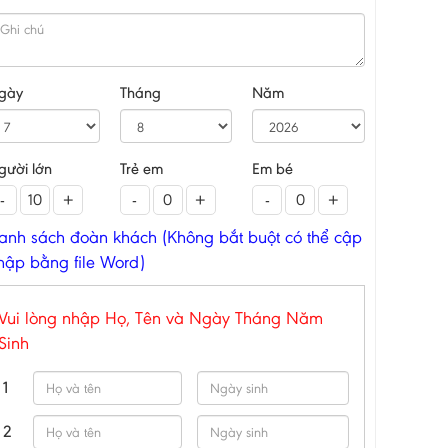
gày
Tháng
Năm
gười lớn
Trẻ em
Em bé
-
+
-
+
-
+
anh sách đoàn khách (Không bắt buột có thể cập
hập bằng file Word)
Vui lòng nhập Họ, Tên và Ngày Tháng Năm
Sinh
1
2