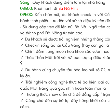
Sáng :
Quý khách dùng điểm tâm tại nhà hàng
08h00:
Khởi hành đi
Bà Nà Hills
09h00:
Đến chân núi, du khách check in với Cổn
hành trình phiêu lưu đến với xứ sở diệu kỳ trên đ
- Sử dụng cáp treo để lên núi Bà Nà. Ngồi trên
và thành phố Đà Nẵng từ trên cao.
✓ Du khách sẽ được trải nghiệm những thắng cảnh
✓ Checkin sống ảo tại Cầu Vàng (hay còn gọi là 
✓ Chìm đắm trong muôn hoa khoe sắc vườn hoa
✓ Thác Thần Mặt Trời với 47 bức tượng điêu khắc
Ý
✓ Du hành cùng chuyến tàu hỏa leo núi số 02, n
kỳ ảo.
✓ Trải nghiệm công nghệ thực tế ảo hiện đại c
quốc Mặt Trăng qua góc nhìn hoàn toàn mới lạ
✓ Thưởng thức show diễn chủ đề đẳng cấp “Trậ
✓ Cùng chờ đón sự trở lại đầy hứng khởi của L
cách.