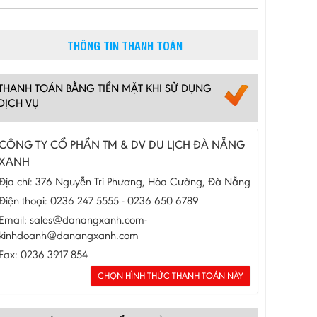
THÔNG TIN THANH TOÁN
THANH TOÁN BẰNG TIỀN MẶT KHI SỬ DỤNG
DỊCH VỤ
CÔNG TY CỔ PHẦN TM & DV DU LỊCH ĐÀ NẴNG
XANH
Địa chỉ: 376 Nguyễn Tri Phương, Hòa Cường, Đà Nẵng
Điện thoại: 0236 247 5555 - 0236 650 6789
Email: sales@danangxanh.com-
kinhdoanh@danangxanh.com
Fax: 0236 3917 854