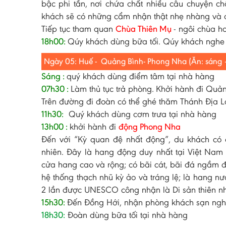
bậc phi tần, nơi chứa chất nhiều câu chuyện c
khách sẽ có những cẩm nhận thật nhẹ nhàng và đ
Tiếp tục tham quan
Chùa Thiên Mụ
- ngôi chùa h
18h00:
Qúy khách dùng bữa tối. Qúy khách nghe
Ngày 05: Huế - Quảng Bình- Phong Nha (Ăn: sáng – 
Sáng :
quý khách dùng điểm tâm tại nhà hàng
07h30 :
Làm thủ tục trả phòng.
Khởi hành đi Quản
Trên đường đi đoàn có thể ghé thăm Thánh Địa L
11h30:
Quý khách dùng cơm trưa tại nhà hàng
13h00 :
khởi hành đi
động Phong Nha
Đến với “Kỳ quan đệ nhất động”, du khách có 
nhiên. Đây là hang động duy nhất tại Việt Nam 
cửa hang cao và rộng; có bãi cát, bãi đá ngầm 
hệ thống thạch nhũ kỳ ảo và tráng lệ; là hang n
2 lần được UNESCO công nhận là Di sản thiên nh
15h30:
Đến Đồng Hới, nhận phòng khách sạn nghỉ
18h30:
Đoàn dùng bữa tối tại nhà hàng