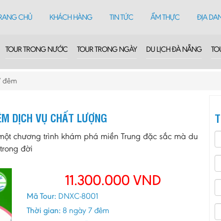
RANG CHỦ
KHÁCH HÀNG
TIN TỨC
ẨM THỰC
ĐỊA DA
TOUR TRONG NƯỚC
TOUR TRONG NGÀY
DU LỊCH ĐÀ NẴNG
TO
 7 đêm
ÊM DỊCH VỤ CHẤT LƯỢNG
T
một chương trình khám phá miền Trung đặc sắc mà du
trong đời
11.300.000
VND
Mã Tour:
DNXC-8001
Thời gian:
8 ngày 7 đêm