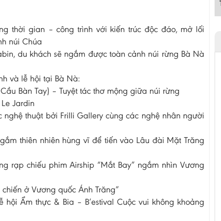
g thời gian – công trình với kiến trúc độc đáo, mở lối
ỉnh núi Chúa
 cabin, du khách sẽ ngắm được toàn cảnh núi rừng Bà Nà
 và lễ hội tại Bà Nà:
Cầu Bàn Tay) – Tuyệt tác thơ mộng giữa núi rừng
 Le Jardin
 nghệ thuật bởi Frilli Gallery cùng các nghệ nhân người
gắm thiên nhiên hùng vĩ để tiến vào Lâu đài Mặt Trăng
ùng rạp chiếu phim Airship “Mắt Bay” ngắm nhìn Vương
n chiến ở Vương quốc Ánh Trăng”
ễ hội Ẩm thực & Bia – B’estival Cuộc vui không khoảng