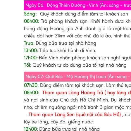
Ngày 06: Động Thiên Đường - Vinh (Ăn: sáng – trưa
Sáng :
Quý khách dùng điểm tâm tại khách sạn
08h00:
Trả phòng khách sạn. Khởi hành đưa k
hang động Hoàng gia Anh đánh giá là một trong
chiều dài hơn 31km với các nhũ đá kì ảo, hình t
Trưa:
Dùng bữa trưa tại nhà hàng
13h00:
Tiếp tục khởi hành đi Vinh.
17h00:
Đến Vinh nhận phòng khách sạn nghỉ ngơi
Tối:
Quý khách tự do dùng bữa tối tại nhà hàng
Ngày 07: Quê Bác - Mộ Hoàng Thị Loan (Ăn: sáng – 
07h30:
Dùng điểm tâm tại khách sạn. Làm thủ t
08h00:
Tham quan Làng Hoàng Trù ( hay làng c
và nơi sinh của Chủ tịch Hồ Chí Minh. Du khác
nho, chiêm ngưỡng ngôi nhà tranh 3 gian mộc mạ
-
Tham quan Làng Sen (quê nội của Bác Hồ) ,
nơ
lũy tre làng, cây đa, giếng nước.
12h00:
Dùng bữa trưa tại nhà hàng