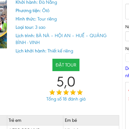
Khởi hành:
Đà Nẵng
Phương tiện:
Ôtô
Hình thức:
Tour riêng
N
Loại tour:
3 sao
Lịch trình:
BÀ NÀ – HỘI AN – HUẾ – QUẢNG
BÌNH - VINH
N
Lịch khởi hành:
Thiết kế riêng
ĐẶT TOUR
D
n
5,0
Tổng số
18
đánh giá
Trẻ em
Em bé