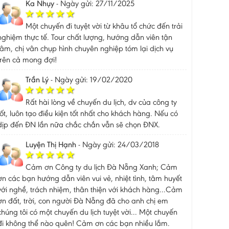
Ka Nhụy
-
Ngày gửi: 27/11/2025
Một chuyến đi tuyệt vời từ khâu tổ chức đến trải
nghiệm thực tế. Tour chất lượng, hướng dẫn viên tận
tâm, chị vân chụp hình chuyên nghiệp tóm lại dịch vụ
trên cả mong đợi!
Trần Lý
-
Ngày gửi: 19/02/2020
Rất hài lòng về chuyến du lịch, dv của công ty
tốt, luôn tạo điều kiện tốt nhất cho khách hàng. Nếu có
dịp đến ĐN lần nữa chắc chắn vẫn sẽ chọn ĐNX.
Luyện Thị Hạnh
-
Ngày gửi: 24/03/2018
Cảm ơn Công ty du lịch Đà Nẵng Xanh; Cảm
ơn các bạn hướng dẫn viên vui vẻ, nhiệt tình, tâm huyết
với nghề, trách nhiệm, thân thiện với khách hàng...Cảm
ơn đất, trời, con người Đà Nẵng đã cho anh chị em
chúng tôi có một chuyến du lịch tuyệt vời... Một chuyến
đi không thể nào quên! Cảm ơn các bạn nhiều lắm.