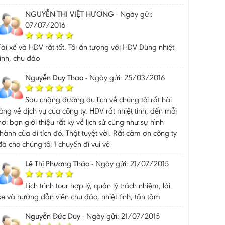
NGUYỄN THI VIỆT HƯƠNG
-
Ngày gửi:
07/07/2016
Tài xế và HDV rất tốt. Tôi ấn tượng với HDV Dũng nhiệt
tình, chu đáo
Nguyễn Duy Thao
-
Ngày gửi: 25/03/2016
Sau chặng đường du lịch về chúng tôi rất hài
lòng về dịch vụ của công ty. HDV rất nhiệt tình, đến mỗi
nơi bạn giới thiệu rất kỹ về lịch sử cũng như sự hình
thành của di tích đó. Thật tuyệt vời. Rất cảm ơn công ty
đã cho chúng tôi 1 chuyến đi vui vẻ
Lê Thị Phương Thảo
-
Ngày gửi: 21/07/2015
Lịch trình tour hợp lý, quản lý trách nhiệm, lái
xe và hướng dẫn viên chu đáo, nhiệt tình, tận tâm
Nguyễn Đức Duy
-
Ngày gửi: 21/07/2015