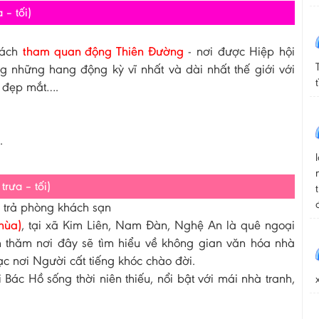
 – tối)
hách
tham quan động Thiên Đường
- nơi được Hiệp hội
 những hang động kỳ vĩ nhất và dài nhất thế giới với
hù đẹp mắt….
.
trưa – tối)
ục trả phòng khách sạn
hùa)
, tại xã Kim Liên, Nam Đàn, Nghệ An là quê ngoại
h thăm nơi đây sẽ tìm hiểu về không gian văn hóa nhà
c nơi Người cất tiếng khóc chào đời.
i Bác Hồ sống thời niên thiếu, nổi bật với mái nhà tranh,