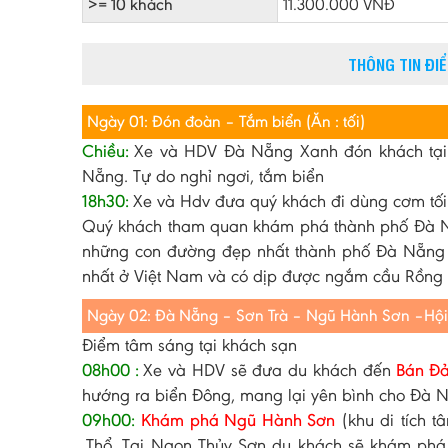
>= 10 khách
11.300.000 VNĐ
THÔNG TIN ĐI
Ngày 01: Đón đoàn – Tắm biển (Ăn : tối)
Chiều:
Xe và HDV Đà Nẵng Xanh đón khách tạ
Nẵng. Tự do nghỉ ngơi, tắm biển
18h30:
Xe và Hdv đưa quý khách đi dùng cơm tối
Quý khách tham quan khám phá thành phố Đà N
những con đường đẹp nhất thành phố Đà Nẵng 
nhất ở Việt Nam và có dịp được ngắm cầu Rồng ph
Ngày 02: Đà Nẵng – Sơn Trà – Ngũ Hành Sơn –Hội An
Điểm tâm sáng tại khách sạn
08h00 :
Xe và HDV sẽ đưa du khách đến
Bán Đả
hướng ra biển Đông, mang lại yên bình cho Đà Nẵ
09h00:
Khám phá Ngũ Hành Sơn
(khu di tích t
,Thổ. Tại Ngọn Thủy Sơn du khách sẽ khám phá 