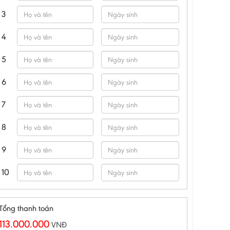
3
4
5
6
7
8
9
10
Tổng thanh toán
113.000.000
VNĐ