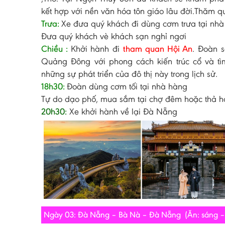
kết hợp với nền văn hóa tôn giáo lâu đời.Thăm 
Trưa:
Xe đưa quý khách đi dùng cơm trưa tại nhà
Đưa quý khách vè khách sạn nghỉ ngơi
Chiều :
Khởi hành đi
tham quan Hội An
. Đoàn 
Quảng Đông với phong cách kiến trúc cổ và t
những sự phát triển của đô thị này trong lịch sử.
18h30:
Đoàn dùng cơm tối tại nhà hàng
Tự do dạo phố, mua sắm tại chợ đêm hoặc thả 
20h30:
Xe khởi hành về lại Đà Nẵng
Ngày 03: Đà Nẵng – Bà Nà – Đà Nẵng (Ăn: sáng – t