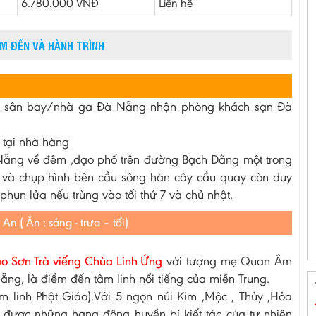
6.780.000 VNĐ
Liên hệ
ỂM ĐẾN VÀ HÀNH TRÌNH
i sân bay/nhà ga Đà Nẵng nhận phòng khách sạn Đà
 tại nhà hàng
ẵng về đêm ,dạo phố trên đường Bạch Đằng một trong
và chụp hình bên cầu sông hàn cây cầu quay còn duy
un lửa nếu trùng vào tối thứ 7 và chủ nhật.
 ( Ăn : sáng - trưa – tối)
o Sơn Trà viếng Chùa Linh Ứng
với tượng mẹ Quan Âm
ng, là điểm đến tâm linh nổi tiếng của miền Trung.
âm linh Phật Giáo).Với 5 ngọn núi Kim ,Mộc , Thủy ,Hỏa
được những hang động huyền bí kiết tác của tự nhiên