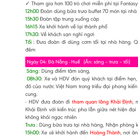
✓ Tham gia hơn 100 trò chơi miễn phí tại Fantasy
12h00
Đoàn dùng bữa trưa buffet 70 món tại nhà 
15h30
Đoàn tập trung xuống cáp
16h15
Xe khởi hành về lại thành phố
17h30:
Về khách sạn nghỉ ngơi
Tối :
Đưa đoàn đi dùng cơm tối tại nhà hàng. 
đêm
Ngày 04: Đà Nẵng - Huế (Ăn: sáng – trưa – tối)
Sáng:
Dùng điểm tâm sáng,
08h30:
Xe và HDV đón quý khách tại điểm hẹn, 
đô của nước Việt Nam trong triều đại phong kiế
cung.
- HDV đưa đoàn đi
tham quan lăng Khải Định
, 
Khải Định với kiến trúc pha lẫn giữa nét hiện 
không khỏi ngạc nhiên
Trưa :
Dùng bữa trưa tại nhà hàng, Nhận phòng k
15h00:
Xe sẽ khởi hành đến
Hoàng Thành
, nơi ă