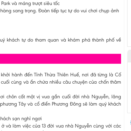
 Park và máng trượt siêu tốc
hàng sang trọng. Đoàn tiếp tục tự do vui chơi chụp ảnh
Quý khách tự do tham quan và khám phá thành phố về
khởi hành đến Tỉnh Thừa Thiên Huế, nơi đã từng là Cố
n cuối cùng và ẩn chứa nhiều câu chuyện của chốn thâm
nơi chôn cất một vị vua gần cuối đời nhà Nguyễn, lăng
đại phương Tây và cổ điển Phương Đông sẽ làm quý khách
hách sạn nghỉ ngơi
n ở và làm việc của 13 đời vua nhà Nguyễn cùng với các