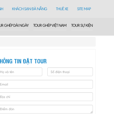
NH
KHÁCH SẠN ĐÀ NẴNG
THUÊ XE
SITE MAP
UR GHÉP DÀI NGÀY
TOUR GHÉP VIỆT NAM
TOUR SỰ KIỆN
HÔNG TIN ĐẶT TOUR