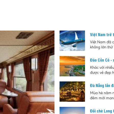
Việt Nam trở 
Việt Nam đã ch
không lớn thứ
ngành hàng khô
tăng trưởng 
Đảo Cồn Cỏ - m
Khác với nhiề
được vẻ đẹp h
hợp cho những
đúc, đồng thờ
Đà Nẵng lần đ
giá trị lịch sử
Mùa hè năm na
đêm mới mang
dân và du khá
đêm với sự kế
Đồi chè Long 