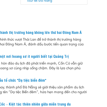
Tour tết Đà Nẵng
thành thị trường hàng không lớn thứ hai Đông Nam Á
ính thức vượt Thái Lan để trở thành thị trường hàng
 hai Đông Nam Á, đánh dấu bước tiến quan trọng của
ng trong bối cảnh nhu cầu đi lại và du lịch tiếp tục
mạnh.
ột nơi hoang sơ ít người biết tại Quảng Trị
u hòn đảo du lịch đã phát triển mạnh, Cồn Cỏ vẫn giữ
oang sơ cùng nhịp sống chậm. Đây là lựa chọn phù
 ai muốn tìm một nơi nghỉ ngắn ngày, tránh sự đông
i khám phá hệ sinh thái biển, rừng nguyên sinh và những
ầu tổ chức "Dạ tiệc biển đêm"
 của vùng biển tiền tiêu Quảng Trị.
y, thành phố Đà Nẵng sẽ giới thiệu sản phẩm du lịch
 tên “Dạ tiệc Biển đêm”, hứa hẹn mang đến cho người
ch những trải nghiệm độc đáo giữa không gian biển về
t hợp của ánh sáng, ẩm thực và âm nhạc.
Cốc – Kiệt tác thiên nhiên giữa miền trung du