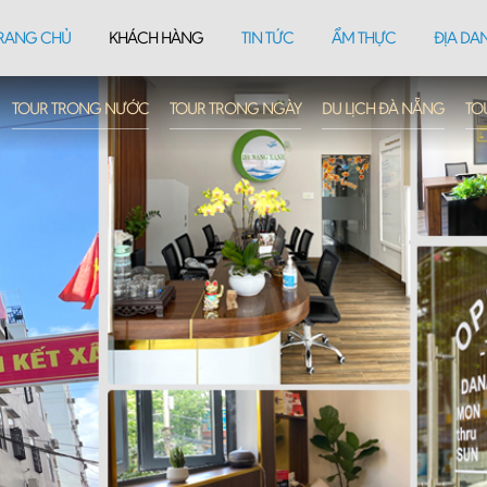
RANG CHỦ
KHÁCH HÀNG
TIN TỨC
ẨM THỰC
ĐỊA DA
TOUR TRONG NƯỚC
TOUR TRONG NGÀY
DU LỊCH ĐÀ NẴNG
TO