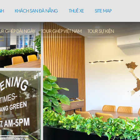
NH
KHÁCH SẠN ĐÀ NẴNG
THUÊ XE
SITE MAP
UR GHÉP DÀI NGÀY
TOUR GHÉP VIỆT NAM
TOUR SỰ KIỆN