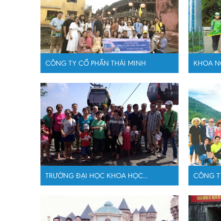
CÔNG TY CỔ PHẦN THÁI MINH
KHOA N
TRƯỜNG ĐẠI HỌC KHOA HỌC...
CÔNG TY