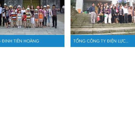
 ĐINH TIÊN HOÀNG
TỔNG CÔNG TY ĐIỆN LỰC...