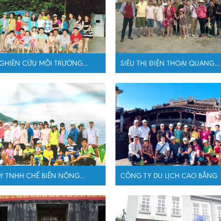
GHIÊN CỨU MÔI TRƯỜNG...
SIÊU THỊ ĐIỆN THOẠI QUANG...
 TNHH CHẾ BIẾN NÔNG...
CÔNG TY DU LỊCH CAO BẰNG