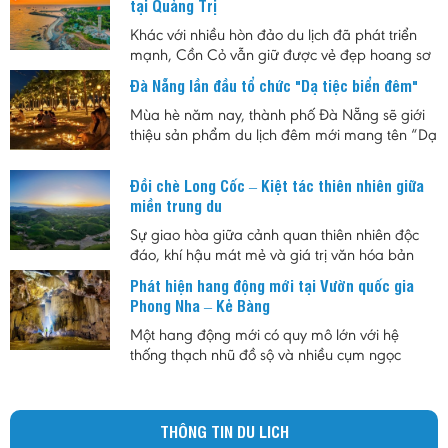
tại Quảng Trị
Khác với nhiều hòn đảo du lịch đã phát triển
mạnh, Cồn Cỏ vẫn giữ được vẻ đẹp hoang sơ
cùng nhịp sống chậm. Đây là lựa chọn phù
Đà Nẵng lần đầu tổ chức "Dạ tiệc biển đêm"
hợp cho những ai muốn tìm một nơi nghỉ ngắn
ngày, tránh sự đông đúc, đồng thời khám phá
Mùa hè năm nay, thành phố Đà Nẵng sẽ giới
hệ sinh thái biển, rừng nguyên sinh và những
thiệu sản phẩm du lịch đêm mới mang tên “Dạ
giá trị lịch sử của vùng biển tiền tiêu Quảng Trị.
tiệc Biển đêm”, hứa hẹn mang đến cho người
dân và du khách những trải nghiệm độc đáo
Đồi chè Long Cốc – Kiệt tác thiên nhiên giữa
giữa không gian biển về đêm với sự kết hợp
miền trung du
của ánh sáng, ẩm thực và âm nhạc.
Sự giao hòa giữa cảnh quan thiên nhiên độc
đáo, khí hậu mát mẻ và giá trị văn hóa bản
địa đã tạo nên sức hút riêng cho đồi chè Long
Phát hiện hang động mới tại Vườn quốc gia
Cốc. Không chỉ là vùng nguyên liệu chè nổi
Phong Nha – Kẻ Bàng
tiếng, nơi đây còn được xem là biểu tượng của
du lịch sinh thái Phú Thọ, góp phần quảng bá
Một hang động mới có quy mô lớn với hệ
hình ảnh vùng trung du Việt Nam đến với du
thống thạch nhũ đồ sộ và nhiều cụm ngọc
khách trong nước và quốc tế.
động quý hiếm vừa được phát hiện tại Vườn
quốc gia Phong Nha – Kẻ Bàng, mở ra thêm
triển vọng cho công tác nghiên cứu khoa học,
THÔNG TIN DU LICH
bảo tồn thiên nhiên và phát triển du lịch khám