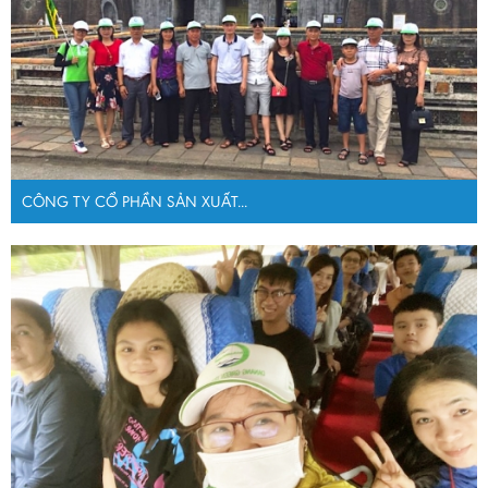
CÔNG TY CỔ PHẦN SẢN XUẤT...