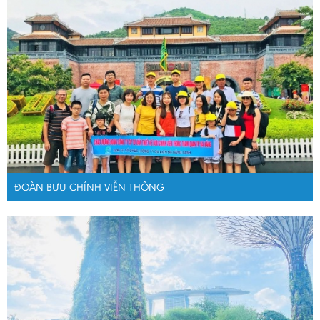
ĐOÀN BƯU CHÍNH VIỄN THÔNG