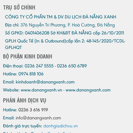
TRỤ SỞ CHÍNH
CÔNG TY CỔ PHẦN TM & DV DU LỊCH ĐÀ NẴNG XANH
Địa chỉ:
376 Nguyễn Tri Phương, P. Hoà Cường, Đà Nẵng
Số GPKD:
0401406208 Sở KH&ĐT ĐÀ NẴNG cấp 26/10/2011
GPLH Quốc Tế (In & Outbound)cấp lần 2:
48-145/2020/TCDL-
GPLHQT
BỘ PHẬN KINH DOANH
Điện thoại:
0236 247 5555 - 0236 650 6789
Hotline: 0974 818 106
Email:
kinhdoanh@danangxanh.com
Website: www.danangxanh.vn - www.danangxanh.com
PHẢN ÁNH DỊCH VỤ
Hotline:
0236 3 616 919
Email:
info@danangxanh.com
Đánh giá trực tuyến:
danhgiadichvu.vn