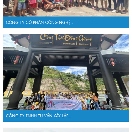
CÔNG TY CỔ PHẦN CÔNG NGHỆ...
CÔNG TY TNHH TƯ VẤN XÂY LẮP...