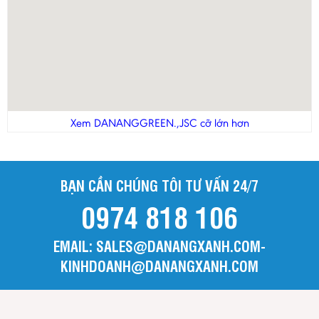
Xem DANANGGREEN.,JSC cỡ lớn hơn
BẠN CẦN CHÚNG TÔI TƯ VẤN 24/7
0974 818 106
EMAIL: SALES@DANANGXANH.COM-
KINHDOANH@DANANGXANH.COM