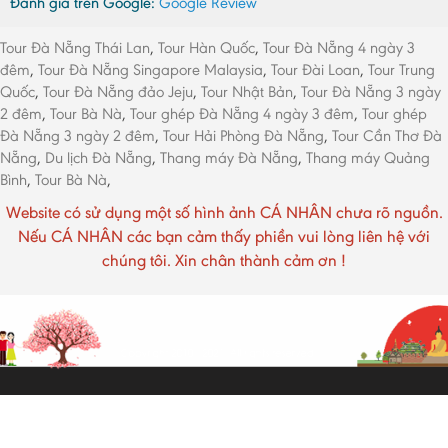
Đánh giá trên Google:
Google Review
Tour Đà Nẵng Thái Lan
,
Tour Hàn Quốc
,
Tour Đà Nẵng 4 ngày 3
đêm
,
Tour Đà Nẵng Singapore Malaysia
,
Tour Đài Loan
,
Tour Trung
Quốc
,
Tour Đà Nẵng đảo Jeju
,
Tour Nhật Bản
,
Tour Đà Nẵng 3 ngày
2 đêm
,
Tour Bà Nà
,
Tour ghép Đà Nẵng 4 ngày 3 đêm
,
Tour ghép
Đà Nẵng 3 ngày 2 đêm
,
Tour Hải Phòng Đà Nẵng
,
Tour Cần Thơ Đà
Nẵng
,
Du lịch Đà Nẵng
,
Thang máy Đà Nẵng
,
Thang máy Quảng
Bình
,
Tour Bà Nà
,
Website có sử dụng một số hình ảnh CÁ NHÂN chưa rõ nguồn.
Nếu CÁ NHÂN các bạn cảm thấy phiền vui lòng liên hệ với
chúng tôi. Xin chân thành cảm ơn !