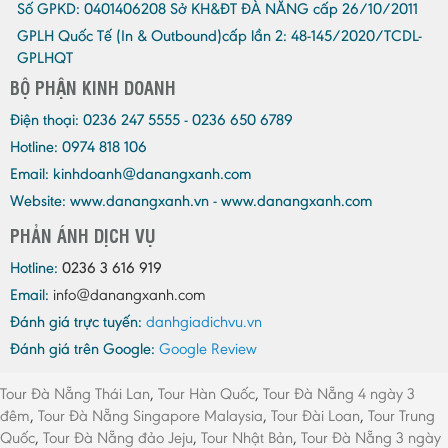
Số GPKD:
0401406208 Sở KH&ĐT ĐÀ NẴNG cấp 26/10/2011
GPLH Quốc Tế (In & Outbound)cấp lần 2:
48-145/2020/TCDL-
GPLHQT
BỘ PHẬN KINH DOANH
Điện thoại:
0236 247 5555 - 0236 650 6789
Hotline: 0974 818 106
Email:
kinhdoanh@danangxanh.com
Website: www.danangxanh.vn - www.danangxanh.com
PHẢN ÁNH DỊCH VỤ
Hotline:
0236 3 616 919
Email:
info@danangxanh.com
Đánh giá trực tuyến:
danhgiadichvu.vn
Đánh giá trên Google:
Google Review
Tour Đà Nẵng Thái Lan
,
Tour Hàn Quốc
,
Tour Đà Nẵng 4 ngày 3
đêm
,
Tour Đà Nẵng Singapore Malaysia
,
Tour Đài Loan
,
Tour Trung
Quốc
,
Tour Đà Nẵng đảo Jeju
,
Tour Nhật Bản
,
Tour Đà Nẵng 3 ngày