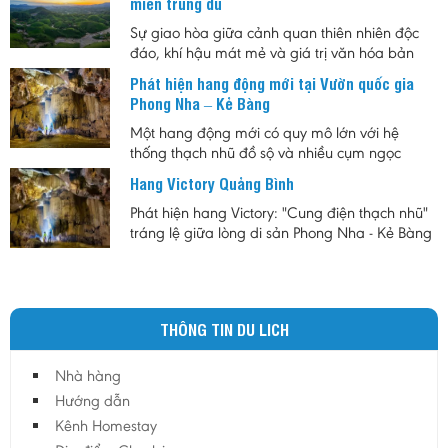
miền trung du
của ánh sáng, ẩm thực và âm nhạc.
Sự giao hòa giữa cảnh quan thiên nhiên độc
đáo, khí hậu mát mẻ và giá trị văn hóa bản
địa đã tạo nên sức hút riêng cho đồi chè Long
Phát hiện hang động mới tại Vườn quốc gia
Cốc. Không chỉ là vùng nguyên liệu chè nổi
Phong Nha – Kẻ Bàng
tiếng, nơi đây còn được xem là biểu tượng của
du lịch sinh thái Phú Thọ, góp phần quảng bá
Một hang động mới có quy mô lớn với hệ
hình ảnh vùng trung du Việt Nam đến với du
thống thạch nhũ đồ sộ và nhiều cụm ngọc
khách trong nước và quốc tế.
động quý hiếm vừa được phát hiện tại Vườn
Hang Victory Quảng Bình
quốc gia Phong Nha – Kẻ Bàng, mở ra thêm
triển vọng cho công tác nghiên cứu khoa học,
Phát hiện hang Victory: "Cung điện thạch nhũ"
bảo tồn thiên nhiên và phát triển du lịch khám
tráng lệ giữa lòng di sản Phong Nha - Kẻ Bàng
phá.
Một hang động mới mang vẻ đẹp kỳ vĩ được ví
như “cung điện thạch nhũ” vừa được khám
phá tại khu vực Vườn quốc gia Phong Nha - Kẻ
Bàng (tỉnh Quảng Bình). Hang động này được
THÔNG TIN DU LICH
đặt tên là Victory (tên tiếng Việt là hang
Thắng), đặt theo tên của người đầu tiên phát
hiện ra nó.
Nhà hàng
Hướng dẫn
Kênh Homestay