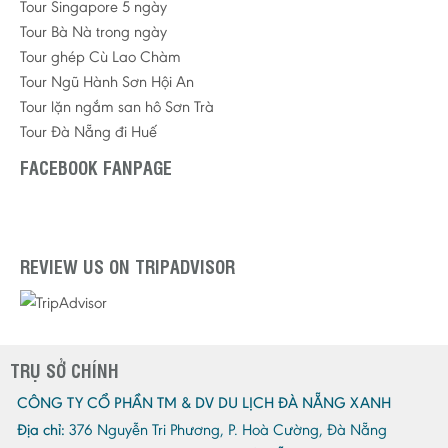
Tour Singapore 5 ngày
Tour Bà Nà trong ngày
Tour ghép Cù Lao Chàm
Tour Ngũ Hành Sơn Hội An
Tour lặn ngắm san hô Sơn Trà
Tour Đà Nẵng đi Huế
FACEBOOK FANPAGE
REVIEW US ON TRIPADVISOR
TRỤ SỞ CHÍNH
CÔNG TY CỔ PHẦN TM & DV DU LỊCH ĐÀ NẴNG XANH
Địa chỉ:
376 Nguyễn Tri Phương, P. Hoà Cường, Đà Nẵng