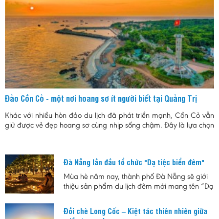
Đảo Cồn Cỏ - một nơi hoang sơ ít người biết tại Quảng Trị
Khác với nhiều hòn đảo du lịch đã phát triển mạnh, Cồn Cỏ vẫn
giữ được vẻ đẹp hoang sơ cùng nhịp sống chậm. Đây là lựa chọn
phù hợp cho những ai muốn tìm một nơi nghỉ ngắn ngày, tránh
sự đông đúc, đồng thời khám phá hệ sinh thái biển, rừng nguyên
sinh và những giá trị lịch sử của vùng biển tiền tiêu Quảng Trị.
Đà Nẵng lần đầu tổ chức "Dạ tiệc biển đêm"
Mùa hè năm nay, thành phố Đà Nẵng sẽ giới
thiệu sản phẩm du lịch đêm mới mang tên “Dạ
tiệc Biển đêm”, hứa hẹn mang đến cho người
dân và du khách những trải nghiệm độc đáo
Đồi chè Long Cốc – Kiệt tác thiên nhiên giữa
giữa không gian biển về đêm với sự kết hợp