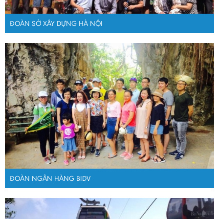
ĐOÀN SỞ XÂY DỰNG HÀ NỘI
ĐOÀN NGÂN HÀNG BIDV