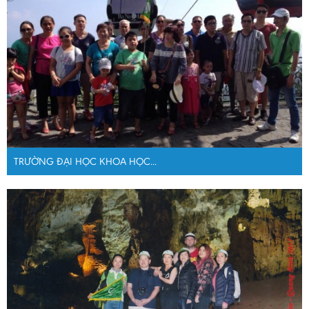
TRƯỜNG ĐẠI HỌC KHOA HỌC...