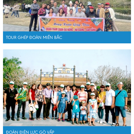
TOUR GHÉP ĐOÀN MIỀN BẮC
ĐOÀN ĐIỆN LỰC GÒ VẤP