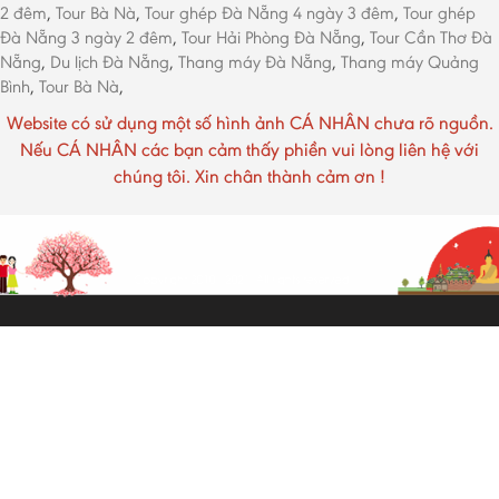
2 đêm
,
Tour Bà Nà
,
Tour ghép Đà Nẵng 4 ngày 3 đêm
,
Tour ghép
Đà Nẵng 3 ngày 2 đêm
,
Tour Hải Phòng Đà Nẵng
,
Tour Cần Thơ Đà
Nẵng
,
Du lịch Đà Nẵng
,
Thang máy Đà Nẵng
,
Thang máy Quảng
Bình
,
Tour Bà Nà
,
Website có sử dụng một số hình ảnh CÁ NHÂN chưa rõ nguồn.
Nếu CÁ NHÂN các bạn cảm thấy phiền vui lòng liên hệ với
chúng tôi. Xin chân thành cảm ơn !