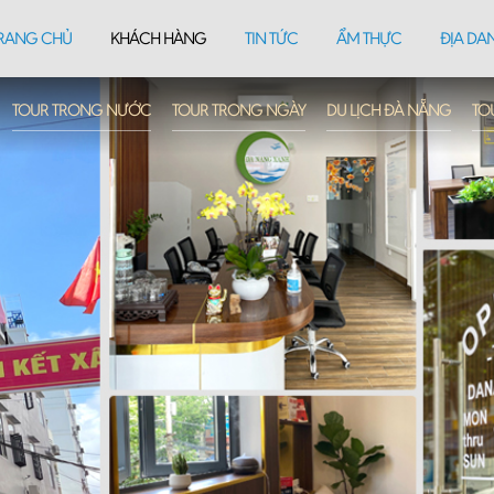
RANG CHỦ
KHÁCH HÀNG
TIN TỨC
ẨM THỰC
ĐỊA DA
TOUR TRONG NƯỚC
TOUR TRONG NGÀY
DU LỊCH ĐÀ NẴNG
TO