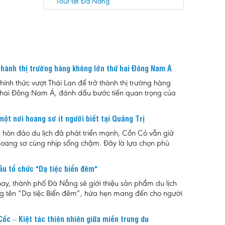
Tour tết Đà Nẵng
thành thị trường hàng không lớn thứ hai Đông Nam Á
ính thức vượt Thái Lan để trở thành thị trường hàng
 hai Đông Nam Á, đánh dấu bước tiến quan trọng của
ng trong bối cảnh nhu cầu đi lại và du lịch tiếp tục
mạnh.
ột nơi hoang sơ ít người biết tại Quảng Trị
u hòn đảo du lịch đã phát triển mạnh, Cồn Cỏ vẫn giữ
oang sơ cùng nhịp sống chậm. Đây là lựa chọn phù
 ai muốn tìm một nơi nghỉ ngắn ngày, tránh sự đông
i khám phá hệ sinh thái biển, rừng nguyên sinh và những
ầu tổ chức "Dạ tiệc biển đêm"
 của vùng biển tiền tiêu Quảng Trị.
y, thành phố Đà Nẵng sẽ giới thiệu sản phẩm du lịch
 tên “Dạ tiệc Biển đêm”, hứa hẹn mang đến cho người
ch những trải nghiệm độc đáo giữa không gian biển về
t hợp của ánh sáng, ẩm thực và âm nhạc.
Cốc – Kiệt tác thiên nhiên giữa miền trung du