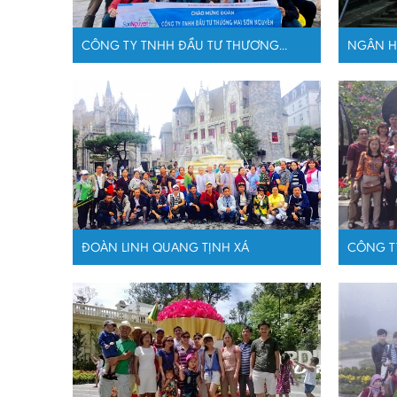
CÔNG TY TNHH ĐẦU TƯ THƯƠNG...
NGÂN H
ĐOÀN LINH QUANG TỊNH XÁ
CÔNG TY