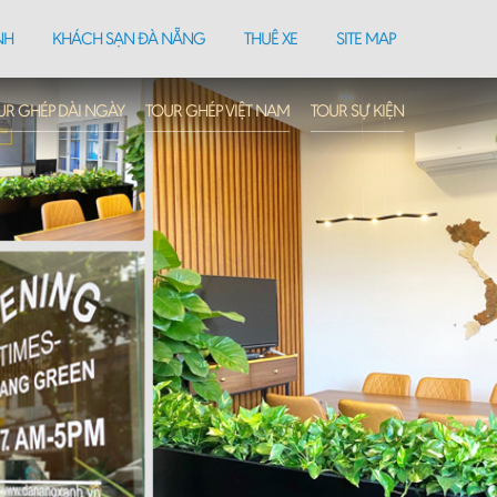
NH
KHÁCH SẠN ĐÀ NẴNG
THUÊ XE
SITE MAP
UR GHÉP DÀI NGÀY
TOUR GHÉP VIỆT NAM
TOUR SỰ KIỆN