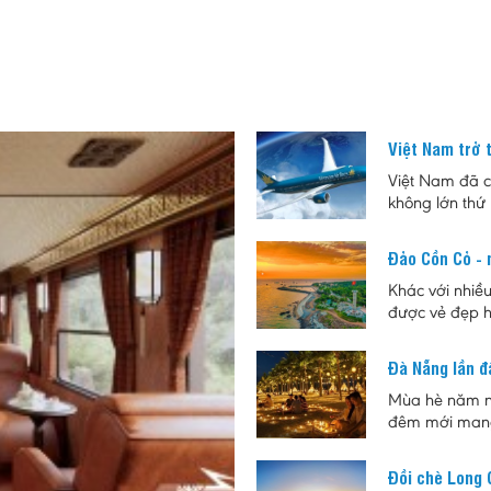
Việt Nam trở 
Việt Nam đã ch
không lớn thứ
ngành hàng khô
tăng trưởng 
Đảo Cồn Cỏ - m
Khác với nhiề
được vẻ đẹp h
hợp cho những
đúc, đồng thờ
Đà Nẵng lần đ
giá trị lịch sử
Mùa hè năm na
đêm mới mang
dân và du khá
đêm với sự kế
Đồi chè Long 