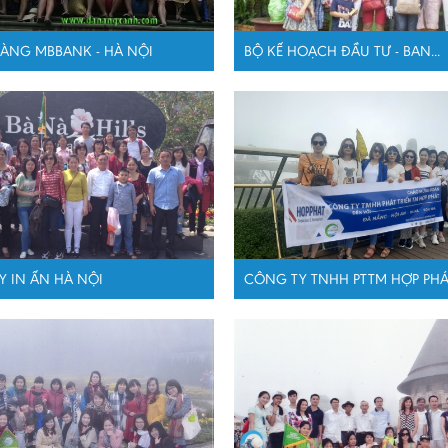
ÀNG MBBANK - HÀ NỘI
BỘ KẾ HOẠCH ĐẦU TƯ - BAN...
 IN ẤN HÀ NỘI
CÔNG TY TNHH PTTM HỢP PHÁ