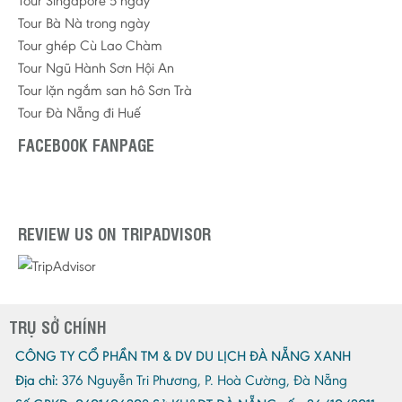
Tour Singapore 5 ngày
Tour Bà Nà trong ngày
Tour ghép Cù Lao Chàm
Tour Ngũ Hành Sơn Hội An
Tour lặn ngắm san hô Sơn Trà
Tour Đà Nẵng đi Huế
FACEBOOK FANPAGE
REVIEW US ON TRIPADVISOR
TRỤ SỞ CHÍNH
CÔNG TY CỔ PHẦN TM & DV DU LỊCH ĐÀ NẴNG XANH
Địa chỉ:
376 Nguyễn Tri Phương, P. Hoà Cường, Đà Nẵng