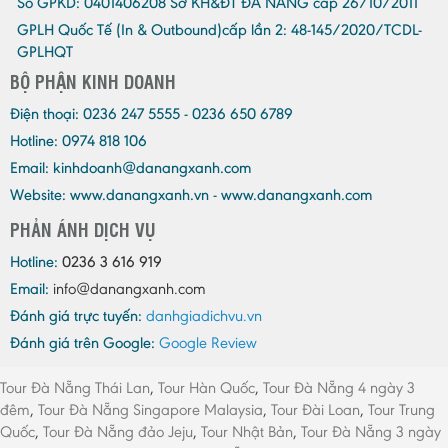
Số GPKD:
0401406208 Sở KH&ĐT ĐÀ NẴNG cấp 26/10/2011
GPLH Quốc Tế (In & Outbound)cấp lần 2:
48-145/2020/TCDL-
GPLHQT
BỘ PHẬN KINH DOANH
Điện thoại:
0236 247 5555 - 0236 650 6789
Hotline: 0974 818 106
Email:
kinhdoanh@danangxanh.com
Website: www.danangxanh.vn - www.danangxanh.com
PHẢN ÁNH DỊCH VỤ
Hotline:
0236 3 616 919
Email:
info@danangxanh.com
Đánh giá trực tuyến:
danhgiadichvu.vn
Đánh giá trên Google:
Google Review
Tour Đà Nẵng Thái Lan
,
Tour Hàn Quốc
,
Tour Đà Nẵng 4 ngày 3
đêm
,
Tour Đà Nẵng Singapore Malaysia
,
Tour Đài Loan
,
Tour Trung
Quốc
,
Tour Đà Nẵng đảo Jeju
,
Tour Nhật Bản
,
Tour Đà Nẵng 3 ngày