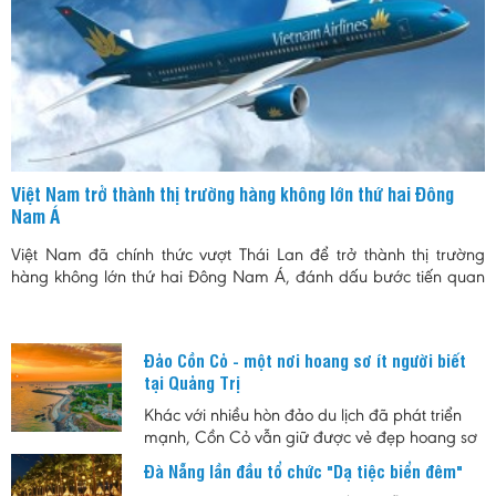
Việt Nam trở thành thị trường hàng không lớn thứ hai Đông
Nam Á
Việt Nam đã chính thức vượt Thái Lan để trở thành thị trường
hàng không lớn thứ hai Đông Nam Á, đánh dấu bước tiến quan
trọng của ngành hàng không trong bối cảnh nhu cầu đi lại và du
lịch tiếp tục tăng trưởng mạnh.
Đảo Cồn Cỏ - một nơi hoang sơ ít người biết
tại Quảng Trị
Khác với nhiều hòn đảo du lịch đã phát triển
mạnh, Cồn Cỏ vẫn giữ được vẻ đẹp hoang sơ
cùng nhịp sống chậm. Đây là lựa chọn phù
Đà Nẵng lần đầu tổ chức "Dạ tiệc biển đêm"
hợp cho những ai muốn tìm một nơi nghỉ ngắn