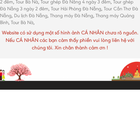
2 đêm
,
Tour Bà Nà
,
Tour ghép Đà Nẵng 4 ngày 3 đêm
,
Tour ghép
Đà Nẵng 3 ngày 2 đêm
,
Tour Hải Phòng Đà Nẵng
,
Tour Cần Thơ Đà
Nẵng
,
Du lịch Đà Nẵng
,
Thang máy Đà Nẵng
,
Thang máy Quảng
Bình
,
Tour Bà Nà
,
Website có sử dụng một số hình ảnh CÁ NHÂN chưa rõ nguồn.
Nếu CÁ NHÂN các bạn cảm thấy phiền vui lòng liên hệ với
chúng tôi. Xin chân thành cảm ơn !