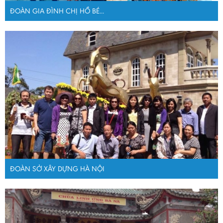
ĐOÀN GIA ĐÌNH CHỊ HỒ BÉ...
ĐOÀN SỞ XÂY DỰNG HÀ NỘI