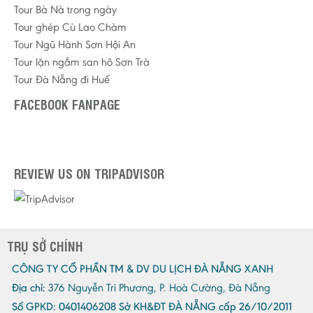
Tour Bà Nà trong ngày
Tour ghép Cù Lao Chàm
Tour Ngũ Hành Sơn Hội An
Tour lặn ngắm san hô Sơn Trà
Tour Đà Nẵng đi Huế
FACEBOOK FANPAGE
REVIEW US ON TRIPADVISOR
TRỤ SỞ CHÍNH
CÔNG TY CỔ PHẦN TM & DV DU LỊCH ĐÀ NẴNG XANH
Địa chỉ:
376 Nguyễn Tri Phương, P. Hoà Cường, Đà Nẵng
Số GPKD:
0401406208 Sở KH&ĐT ĐÀ NẴNG cấp 26/10/2011