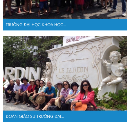
TRƯỜNG ĐẠI HỌC KHOA HỌC...
ĐOÀN GIÁO SƯ TRƯỜNG ĐẠI...