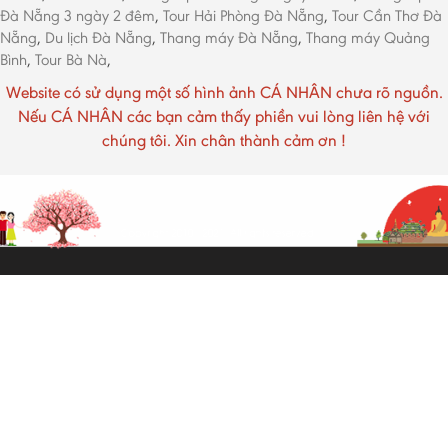
Đà Nẵng 3 ngày 2 đêm
,
Tour Hải Phòng Đà Nẵng
,
Tour Cần Thơ Đà
Nẵng
,
Du lịch Đà Nẵng
,
Thang máy Đà Nẵng
,
Thang máy Quảng
Bình
,
Tour Bà Nà
,
Website có sử dụng một số hình ảnh CÁ NHÂN chưa rõ nguồn.
Nếu CÁ NHÂN các bạn cảm thấy phiền vui lòng liên hệ với
chúng tôi. Xin chân thành cảm ơn !