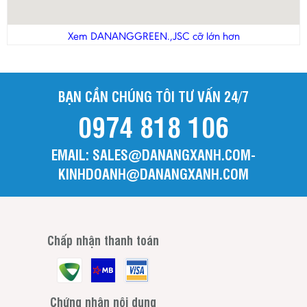
Xem DANANGGREEN.,JSC cỡ lớn hơn
BẠN CẦN CHÚNG TÔI TƯ VẤN 24/7
0974 818 106
EMAIL: SALES@DANANGXANH.COM-
KINHDOANH@DANANGXANH.COM
Chấp nhận thanh toán
Chứng nhận nội dung