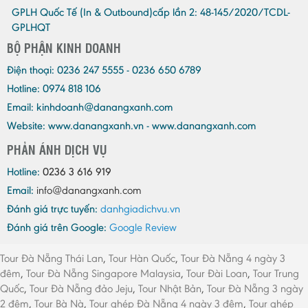
GPLH Quốc Tế (In & Outbound)cấp lần 2:
48-145/2020/TCDL-
GPLHQT
BỘ PHẬN KINH DOANH
Điện thoại:
0236 247 5555 - 0236 650 6789
Hotline: 0974 818 106
Email:
kinhdoanh@danangxanh.com
Website: www.danangxanh.vn - www.danangxanh.com
PHẢN ÁNH DỊCH VỤ
Hotline:
0236 3 616 919
Email:
info@danangxanh.com
Đánh giá trực tuyến:
danhgiadichvu.vn
Đánh giá trên Google:
Google Review
Tour Đà Nẵng Thái Lan
,
Tour Hàn Quốc
,
Tour Đà Nẵng 4 ngày 3
đêm
,
Tour Đà Nẵng Singapore Malaysia
,
Tour Đài Loan
,
Tour Trung
Quốc
,
Tour Đà Nẵng đảo Jeju
,
Tour Nhật Bản
,
Tour Đà Nẵng 3 ngày
2 đêm
,
Tour Bà Nà
,
Tour ghép Đà Nẵng 4 ngày 3 đêm
,
Tour ghép