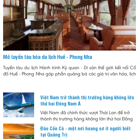
Mở tuyến tàu hỏa du lịch Huế - Phong Nha
Tuyến tàu du lịch Hành trình Kỳ quan - Di sản thế giới kết nối Cố
đô Huế - Phong Nha góp phần quảng bá các giá trị văn hóa, lịch
sử và thiên nhiêu của khu vực Bắc Trung Bộ.
Việt Nam trở thành thị trường hàng không lớn
thứ hai Đông Nam Á
Việt Nam đã chính thức vượt Thái Lan để trở
thành thị trường hàng không lớn thứ hai Đông
Nam Á, đánh dấu bước tiến quan trọng của
Đảo Cồn Cỏ - một nơi hoang sơ ít người biết
ngành hàng không trong bối cảnh nhu cầu đi
tại Quảng Trị
lại và du lịch tiếp tục tăng trưởng mạnh.