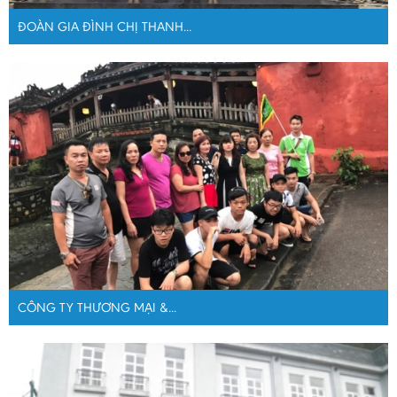
ĐOÀN GIA ĐÌNH CHỊ THANH...
CÔNG TY THƯƠNG MẠI &...