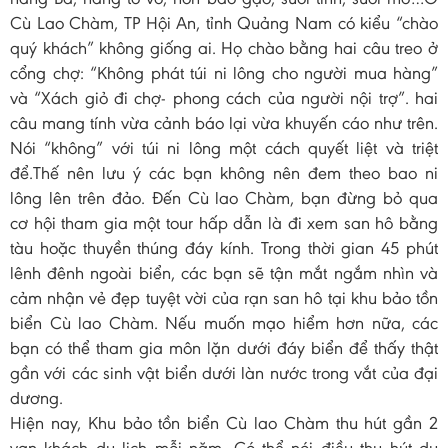
Cù Lao Chàm, TP Hội An, tỉnh Quảng Nam có kiểu “chào
quý khách” không giống ai. Họ chào bằng hai câu treo ở
cổng chợ: “Không phát túi ni lông cho người mua hàng”
và “Xách giỏ đi chợ- phong cách của người nội trợ”. hai
câu mang tính vừa cảnh báo lại vừa khuyến cáo như trên.
Nói “không” với túi ni lông một cách quyết liệt và triệt
để.Thế nên lưu ý các bạn không nên đem theo bao ni
lông lên trên đảo. Đến Cù lao Chàm, bạn đừng bỏ qua
cơ hội tham gia một tour hấp dẫn là đi xem san hô bằng
tàu hoặc thuyền thúng đáy kính. Trong thời gian 45 phút
lênh đênh ngoài biển, các bạn sẽ tận mắt ngắm nhìn và
cảm nhận vẻ đẹp tuyệt vời của rạn san hô tại khu bảo tồn
biển Cù lao Chàm. Nếu muốn mạo hiểm hơn nữa, các
bạn có thể tham gia môn lặn dưới đáy biển để thấy thật
gần với các sinh vật biển dưới làn nước trong vắt của đại
dương.
Hiện nay, Khu bảo tồn biển Cù lao Chàm thu hút gần 2