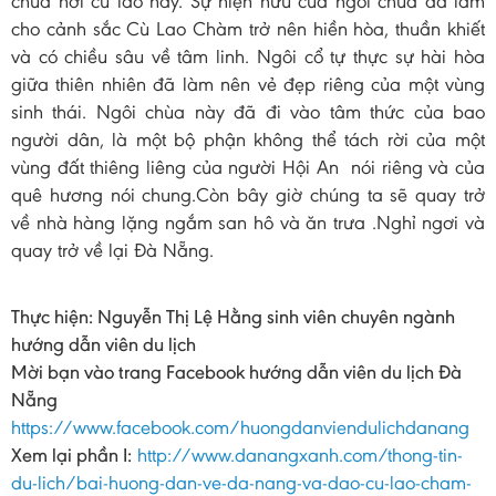
chùa nơi cù lao này. Sự hiện hữu của ngôi chùa đã làm
cho cảnh sắc Cù Lao Chàm trở nên hiền hòa, thuần khiết
và có chiều sâu về tâm linh. Ngôi cổ tự thực sự hài hòa
giữa thiên nhiên đã làm nên vẻ đẹp riêng của một vùng
sinh thái. Ngôi chùa này đã đi vào tâm thức của bao
người dân, là một bộ phận không thể tách rời của một
vùng đất thiêng liêng của người Hội An nói riêng và của
quê hương nói chung.Còn bây giờ chúng ta sẽ quay trở
về nhà hàng lặng ngắm san hô và ăn trưa .Nghỉ ngơi và
quay trở về lại Đà Nẵng.
Thực hiện:
Nguyễn Thị Lệ Hằng sinh viên chuyên ngành
hướng dẫn viên du lịch
Mời bạn vào trang Facebook hướng dẫn viên du lịch Đà
Nẵng
https://www.facebook.com/huongdanviendulichdanang
Xem lại phần I:
http://www.danangxanh.com/thong-tin-
du-lich/bai-huong-dan-ve-da-nang-va-dao-cu-lao-cham-