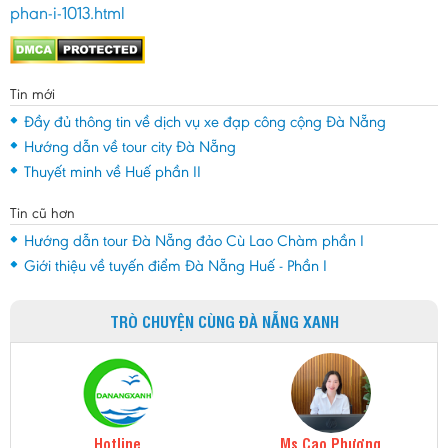
phan-i-1013.html
Tin mới
Đầy đủ thông tin về dịch vụ xe đạp công cộng Đà Nẵng
Hướng dẫn về tour city Đà Nẵng
Thuyết minh về Huế phần II
Tin cũ hơn
Hướng dẫn tour Đà Nẵng đảo Cù Lao Chàm phần I
Giới thiệu về tuyến điểm Đà Nẵng Huế - Phần I
TRÒ CHUYỆN CÙNG ĐÀ NẴNG XANH
Hotline
Ms Cao Phương