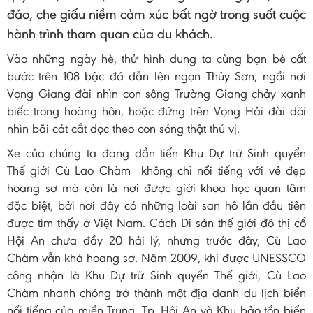
đáo, che giấu niềm cảm xúc bất ngờ trong suốt cuộc
hành trình tham quan của du khách.
Vào những ngày hè, thử hình dung ta cùng bạn bè cất
bước trên 108 bậc đá dẫn lên ngọn Thủy Sơn, ngồi nơi
Vọng Giang đài nhìn con sông Trường Giang chảy xanh
biếc trong hoàng hôn, hoặc đứng trên Vọng Hải đài dõi
nhìn bãi cát cắt dọc theo con sóng thật thú vị.
Xe của chúng ta đang dần tiến Khu Dự trữ Sinh quyển
Thế giới Cù Lao Chàm không chỉ nổi tiếng với vẻ đẹp
hoang sơ mà còn là nơi được giới khoa học quan tâm
đặc biệt, bởi nơi đây có những loài san hô lần đầu tiên
được tìm thấy ở Việt Nam. Cách Di sản thế giới đô thị cổ
Hội An chưa đầy 20 hải lý, nhưng trước đây, Cù Lao
Chàm vẫn khá hoang sơ. Năm 2009, khi được UNESSCO
công nhận là Khu Dự trữ Sinh quyển Thế giới, Cù Lao
Chàm nhanh chóng trở thành một địa danh du lịch biển
nổi tiếng của miền Trung. Tp. Hội An và Khu bảo tồn biển