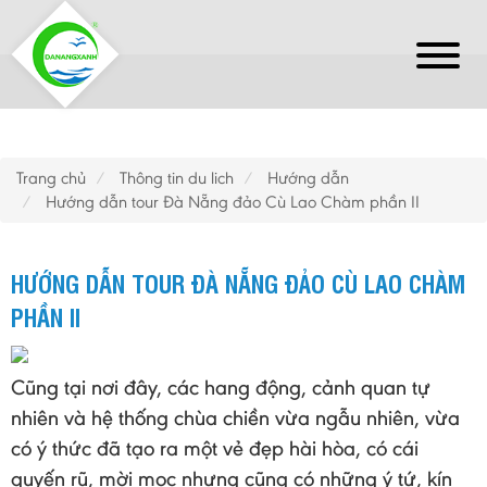
Trang chủ
Thông tin du lich
Hướng dẫn
Hướng dẫn tour Đà Nẵng đảo Cù Lao Chàm phần II
HƯỚNG DẪN TOUR ĐÀ NẴNG ĐẢO CÙ LAO CHÀM
PHẦN II
Cũng tại nơi đây, các hang động, cảnh quan tự
nhiên và hệ thống chùa chiền vừa ngẫu nhiên, vừa
có ý thức đã tạo ra một vẻ đẹp hài hòa, có cái
quyến rũ, mời mọc nhưng cũng có những ý tứ, kín