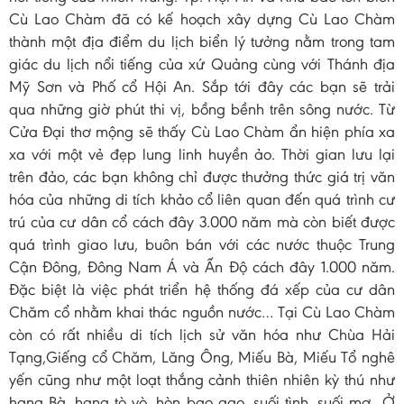
Cù Lao Chàm đã có kế hoạch xây dựng Cù Lao Chàm
thành một địa điểm du lịch biển lý tưởng nằm trong tam
giác du lịch nổi tiếng của xứ Quảng cùng với Thánh địa
Mỹ Sơn và Phố cổ Hội An. Sắp tới đây các bạn sẽ trải
qua những giờ phút thi vị, bồng bềnh trên sông nước. Từ
Cửa Đại thơ mộng sẽ thấy Cù Lao Chàm ẩn hiện phía xa
xa với một vẻ đẹp lung linh huyền ảo. Thời gian lưu lại
trên đảo, các bạn không chỉ được thưởng thức giá trị văn
hóa của những di tích khảo cổ liên quan đến quá trình cư
trú của cư dân cổ cách đây 3.000 năm mà còn biết được
quá trình giao lưu, buôn bán với các nước thuộc Trung
Cận Đông, Đông Nam Á và Ấn Độ cách đây 1.000 năm.
Đặc biệt là việc phát triển hệ thống đá xếp của cư dân
Chăm cổ nhằm khai thác nguồn nước… Tại Cù Lao Chàm
còn có rất nhiều di tích lịch sử văn hóa như Chùa Hải
Tạng,Giếng cổ Chăm, Lăng Ông, Miếu Bà, Miếu Tổ nghê
yến cũng như một loạt thắng cảnh thiên nhiên kỳ thú như
hang Bà, hang tò vò, hòn bao gạo, suối tình, suối mơ…Ở