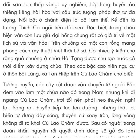
đối sơn son thếp vàng, uy nghiêm, lớp lang huyền ảo
thiêng liêng hài hòa với cấu trúc tượng pháp thờ tự đa
dạng. Nổi bật ở chánh điện là bộ Tam thế. Kế đến là
tượng Thích Ca ngồi trên đài sen. Đặc biệt, trong chùa
hiện vẫn còn lưu giữ đại hồng chung rất có giá trị về mặt
lịch sử và văn hóa. Trên chuông có một con rồng mang
phong cách mỹ thuật Việt thời Lê sơ. Có nhiều ý kiến cho
rằng quả chuông ở chùa Hải Tạng được chú tạo trước cả
thời điểm xây dựng chùa. Theo các bậc cao niên ngụ cư
ở thôn Bãi Làng, xã Tân Hiệp trên Cù Lao Chàm cho biết:
Tương truyền, các cây cột được vận chuyển từ ngoài Bắc
đem vào làm một chùa nào đó trong Nam nhưng khi đi
ngang Cù Lao Chàm, trời tối nên phải neo thuyền nghỉ
lại. Sáng ra, thuyền tiếp tục lên đường, nhưng thật lạ,
biển tự dưng dậy sóng, thuyền cứ xoay tròn, lòng vòng
không đi ra khỏi Cù Lao Chàm được. Sau có người trong
đoàn khấn nguyện rồi quyết định dùng số gỗ đó làm