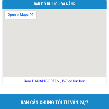
BẢN ĐỒ DU LỊCH ĐÀ NẴNG
Xem DANANGGREEN.,JSC cỡ lớn hơn
BẠN CẦN CHÚNG TÔI TƯ VẤN 24/7