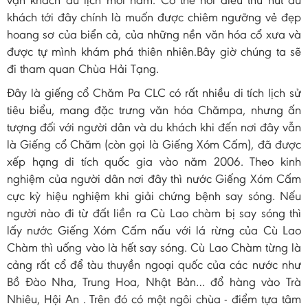
vạn khách du lịch mỗi năm. Có thể nói điều thu hút du
khách tới đây chính là muốn được chiêm ngưỡng vẻ đẹp
hoang sơ của biển cả, của những nền văn hóa cổ xưa và
được tự mình khám phá thiên nhiên.Bây giờ chúng ta sẽ
đi tham quan Chùa Hải Tạng.
Đây là giếng cổ Chăm Pa CLC có rất nhiều di tích lịch sử
tiêu biểu, mang đặc trưng văn hóa Chămpa, nhưng ấn
tượng đối với người dân và du khách khi đến nơi đây vẫn
là Giếng cổ Chăm (còn gọi là Giếng Xóm Cấm), đã được
xếp hạng di tích quốc gia vào năm 2006. Theo kinh
nghiệm của người dân nơi đây thì nước Giếng Xóm Cấm
cực kỳ hiệu nghiệm khi giải chứng bệnh say sóng. Nếu
người nào đi từ đất liền ra Cù Lao chàm bị say sóng thì
lấy nước Giếng Xóm Cấm nấu với lá rừng của Cù Lao
Chàm thì uống vào là hết say sóng. Cù Lao Chàm từng là
cảng rất cổ để tàu thuyền ngoại quốc của các nước như
Bồ Đào Nha, Trung Hoa, Nhật Bản… đổ hàng vào Trà
Nhiêu, Hội An . Trên đó có một ngôi chùa - điểm tựa tâm