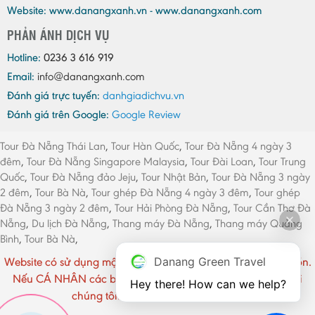
Website: www.danangxanh.vn - www.danangxanh.com
PHẢN ÁNH DỊCH VỤ
Hotline:
0236 3 616 919
Email:
info@danangxanh.com
Đánh giá trực tuyến:
danhgiadichvu.vn
Đánh giá trên Google:
Google Review
Tour Đà Nẵng Thái Lan
,
Tour Hàn Quốc
,
Tour Đà Nẵng 4 ngày 3
đêm
,
Tour Đà Nẵng Singapore Malaysia
,
Tour Đài Loan
,
Tour Trung
Quốc
,
Tour Đà Nẵng đảo Jeju
,
Tour Nhật Bản
,
Tour Đà Nẵng 3 ngày
2 đêm
,
Tour Bà Nà
,
Tour ghép Đà Nẵng 4 ngày 3 đêm
,
Tour ghép
Đà Nẵng 3 ngày 2 đêm
,
Tour Hải Phòng Đà Nẵng
,
Tour Cần Thơ Đà
Nẵng
,
Du lịch Đà Nẵng
,
Thang máy Đà Nẵng
,
Thang máy Quảng
Bình
,
Tour Bà Nà
,
Website có sử dụng một số hình ảnh CÁ NHÂN chưa rõ nguồn.
Danang Green Travel
Nếu CÁ NHÂN các bạn cảm thấy phiền vui lòng liên hệ với
Hey there! How can we help?
chúng tôi. Xin chân thành cảm ơn !