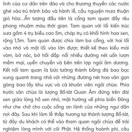
linh của cư dân trên đảo và cho thương thuyền các nước
ghé vào trú tránh bão và hành lễ, cầu nguyện mưa thuận
gió hòa…Ấn tượng đầu tiên là cổng tam quan đầy rêu
phong nhuộm màu thời gian. Tam quan với lối kiến trúc
xưa gồm 4 trụ biểu cao 5m, chóp trụ có khối hình hoa sen,
rộng 1,5m. Tam quan được chia làm ba cổng, với hai lối
vào nhỏ và một lối vào lớn được thiết kế theo kiểu mái
vòm, bờ nóc, bờ hồi đắp nổi nhiều đường nét uốn lượn
mềm mại, uyển chuyển và bên trên lợp ngói âm dương.
Kết nối tam quan là bức tường thành bằng đá bao bọc
xung quanh trang nhã với những đường nét hoa văn gọn
gàng bao lấy khu vực và cả khuôn viên ngôi chùa. Phía
trước sân chùa là tượng Bồ-tát Quan Âm đứng trên đài
sen giữa lòng hồ sen nhỏ, mặt hướng về phía biển Đông
như che chở cho cuộc sống an lành của những ngư dân
nơi đây. Sau khi làm lễ thắp hương tại thánh tượng Bồ-tát,
từ đây du khách có thể vào tham quan ngôi chùa để trải
nghiệm lòng mình với cõi Phật. Hệ thống hoành phi, câu