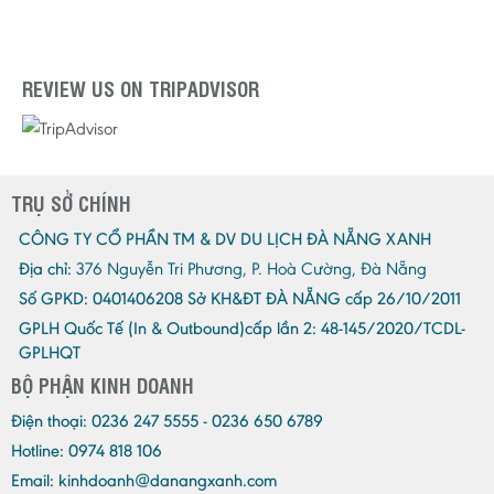
REVIEW US ON TRIPADVISOR
TRỤ SỞ CHÍNH
CÔNG TY CỔ PHẦN TM & DV DU LỊCH ĐÀ NẴNG XANH
Địa chỉ:
376 Nguyễn Tri Phương, P. Hoà Cường, Đà Nẵng
Số GPKD:
0401406208 Sở KH&ĐT ĐÀ NẴNG cấp 26/10/2011
GPLH Quốc Tế (In & Outbound)cấp lần 2:
48-145/2020/TCDL-
GPLHQT
BỘ PHẬN KINH DOANH
Điện thoại:
0236 247 5555 - 0236 650 6789
Hotline: 0974 818 106
Email:
kinhdoanh@danangxanh.com