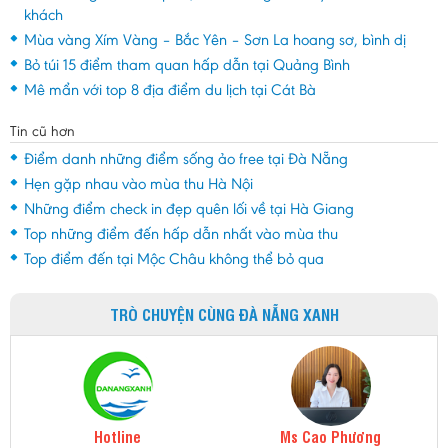
khách
Mùa vàng Xím Vàng – Bắc Yên – Sơn La hoang sơ, bình dị
Bỏ túi 15 điểm tham quan hấp dẫn tại Quảng Bình
Mê mẩn với top 8 địa điểm du lịch tại Cát Bà
Tin cũ hơn
Điểm danh những điểm sống ảo free tại Đà Nẵng
Hẹn gặp nhau vào mùa thu Hà Nội
Những điểm check in đẹp quên lối về tại Hà Giang
Top những điểm đến hấp dẫn nhất vào mùa thu
Top điểm đến tại Mộc Châu không thể bỏ qua
TRÒ CHUYỆN CÙNG ĐÀ NẴNG XANH
Hotline
Ms Cao Phương