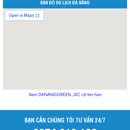
BẢN ĐỒ DU LỊCH ĐÀ NẴNG
Xem DANANGGREEN.,JSC cỡ lớn hơn
BẠN CẦN CHÚNG TÔI TƯ VẤN 24/7