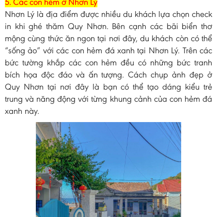
5. Các con hẻm ở Nhơn Lý
Nhơn Lý là địa điểm được nhiều du khách lựa chọn check
in khi ghé thăm Quy Nhơn. Bên cạnh các bãi biển thơ
mộng cùng thức ăn ngon tại nơi đây, du khách còn có thể
“sống ảo” với các con hẻm đá xanh tại Nhơn Lý. Trên các
bức tường khắp các con hẻm đều có những bức tranh
bích họa độc đáo và ấn tượng. Cách chụp ảnh đẹp ở
Quy Nhơn tại nơi đây là bạn có thể tạo dáng kiểu trẻ
trung và năng động với từng khung cảnh của con hẻm đá
xanh này.