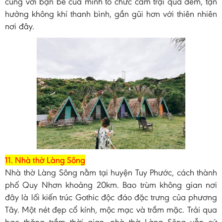
cùng với bạn bè của mình tổ chức cắm trại qua đêm, tận
hưởng không khí thanh bình, gần gũi hơn với thiên nhiên
nơi đây.
11. Nhà thờ Làng Sông
Nhà thờ Làng Sông nằm tại huyện Tuy Phước, cách thành
phố Quy Nhơn khoảng 20km. Bao trùm không gian nơi
đây là lối kiến trúc Gothic độc đáo đặc trưng của phương
Tây. Một nét đẹp cổ kính, mộc mạc và trầm mặc. Trải qua
bao thăng trầm thời gian, nhà thờ Làng Sông vẫn cứ