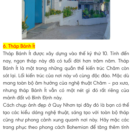
6. Tháp Bánh Ít
Tháp Bánh Ít được xây dựng vào thế kỷ thứ 10. Tính đến
nay, ngọn tháp này đã có tuổi đời hơn trăm năm. Tháp
Bánh Ít là một trong những quần thể kiến trúc Chăm còn
sót lại. Lối kiến trúc của nơi này vô cùng độc đáo. Mặc dù
mang toàn bộ âm hưởng của nghệ thuật Chăm – pa xưa,
nhưng tháp Bánh Ít vẫn có một nét gì đó rất riêng của
mảnh đất võ Bình Định này.
Cách chụp ảnh đẹp ở Quy Nhơn tại đây đó là bạn có thể
tạo các kiểu dáng nghệ thuật, sáng tạo với toàn bộ tháp
cũng như phong cảnh xung quanh nơi này. Hãy mặc các
trang phục theo phong cách Bohemian để tăng thêm tính