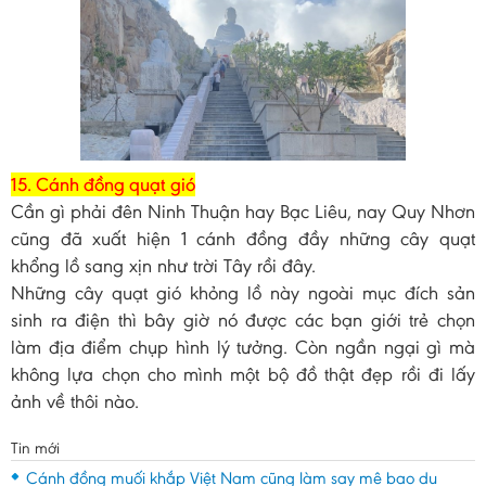
15. Cánh đồng quạt gió
Cần gì phải đên Ninh Thuận hay Bạc Liêu, nay Quy Nhơn
cũng đã xuất hiện 1 cánh đồng đầy những cây quạt
khổng lồ sang xịn như trời Tây rồi đây.
Những cây quạt gió khỏng lồ này ngoài mục đích sản
sinh ra điện thì bây giờ nó được các bạn giới trẻ chọn
làm địa điểm chụp hình lý tưởng. Còn ngần ngại gì mà
không lựa chọn cho mình một bộ đồ thật đẹp rồi đi lấy
ảnh về thôi nào.
Tin mới
Cánh đồng muối khắp Việt Nam cũng làm say mê bao du