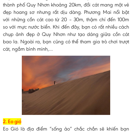
thành phố Quy Nhơn khoảng 20km, đồi cát mang một vẻ
đẹp hoang sơ nhưng rất dịu dàng. Phương Mai nổi bật
với những cồn cát cao từ 20 – 30m, thậm chí đến 100m
so với mực nước biển. Khi đến đây, bạn có rất nhiều cách
chụp ảnh đẹp ở Quy Nhơn như tạo dáng giữa cồn cát
bao la. Ngoài ra, bạn cũng có thể tham gia trò chơi trượt
cát, ngắm bình minh,…
2. Eo gió
Eo Gió là địa điểm “sống ảo” chắc chắn sẽ khiến bạn