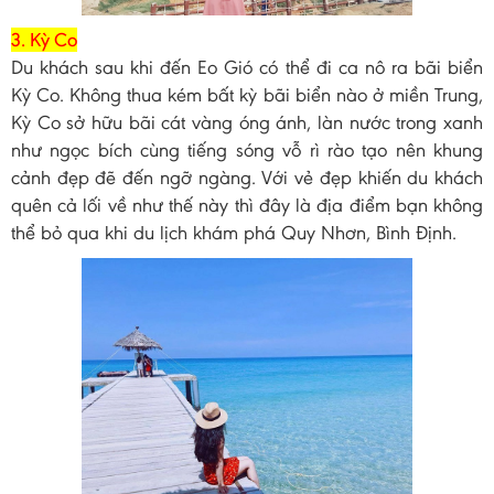
3. Kỳ Co
Du khách sau khi đến Eo Gió có thể đi ca nô ra bãi biển
Kỳ Co. Không thua kém bất kỳ bãi biển nào ở miền Trung,
Kỳ Co sở hữu bãi cát vàng óng ánh, làn nước trong xanh
như ngọc bích cùng tiếng sóng vỗ rì rào tạo nên khung
cảnh đẹp đẽ đến ngỡ ngàng. Với vẻ đẹp khiến du khách
quên cả lối về như thế này thì đây là địa điểm bạn không
thể bỏ qua khi du lịch khám phá Quy Nhơn, Bình Định.