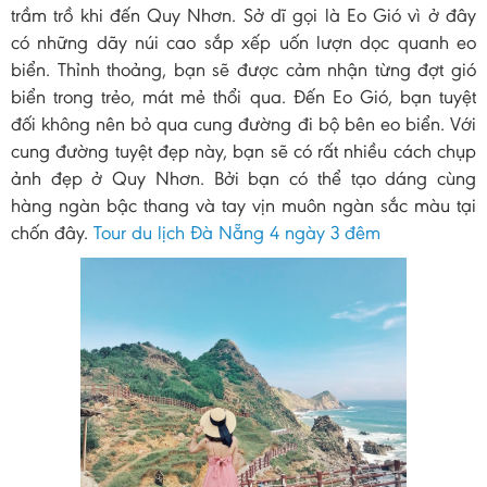
trầm trồ khi đến Quy Nhơn. Sở dĩ gọi là Eo Gió vì ở đây
có những dãy núi cao sắp xếp uốn lượn dọc quanh eo
biển. Thỉnh thoảng, bạn sẽ được cảm nhận từng đợt gió
biển trong trẻo, mát mẻ thổi qua. Đến Eo Gió, bạn tuyệt
đối không nên bỏ qua cung đường đi bộ bên eo biển. Với
cung đường tuyệt đẹp này, bạn sẽ có rất nhiều cách chụp
ảnh đẹp ở Quy Nhơn. Bởi bạn có thể tạo dáng cùng
hàng ngàn bậc thang và tay vịn muôn ngàn sắc màu tại
chốn đây.
Tour du lịch Đà Nẵng 4 ngày 3 đêm