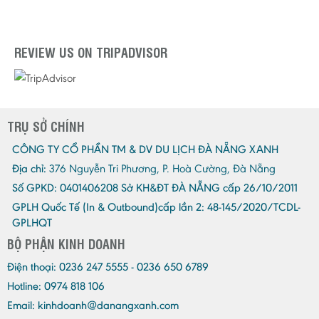
REVIEW US ON TRIPADVISOR
TRỤ SỞ CHÍNH
CÔNG TY CỔ PHẦN TM & DV DU LỊCH ĐÀ NẴNG XANH
Địa chỉ:
376 Nguyễn Tri Phương, P. Hoà Cường, Đà Nẵng
Số GPKD:
0401406208 Sở KH&ĐT ĐÀ NẴNG cấp 26/10/2011
GPLH Quốc Tế (In & Outbound)cấp lần 2:
48-145/2020/TCDL-
GPLHQT
BỘ PHẬN KINH DOANH
Điện thoại:
0236 247 5555 - 0236 650 6789
Hotline: 0974 818 106
Email:
kinhdoanh@danangxanh.com