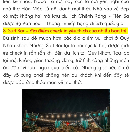
liền kề nhau. Ngoài ra nơi này còn là nơi yên nghỉ của
nhà thơ Hàn Mặc Tử nổi danh một thời. Nhờ vào vẻ đẹp
có một không hai mà khu du lịch Ghềnh Ráng – Tiên Sa
được Bộ Văn hóa – Thông tin xếp hạng di tích quốc gia.
8. Surf Bar – địa điểm check in yêu thích của nhiều bạn trẻ
Dù sinh sau đẻ muộn hơn các địa điểm vui chơi ở Quy
Nhơn khác. Nhưng Surf Bar lại là nơi cực kì hot, được giới
trẻ check in rần rần khi đến du lịch tại Quy Nhơn. Tọa lạc
tại một không gian thoáng đãng, trữ tình cùng những món
ăn đậm vị tươi ngon của biển cả. Nhưng giá thức ăn ở
đây vô cùng phải chăng nên du khách khi đến đây sẽ
được đáp ứng thỏa mãn về mọi thứ.