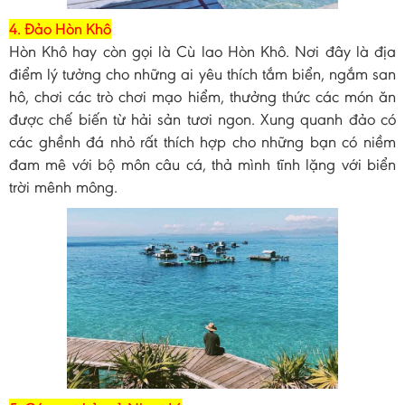
4. Đảo Hòn Khô
Hòn Khô hay còn gọi là Cù lao Hòn Khô. Nơi đây là địa
điểm lý tưởng cho những ai yêu thích tắm biển, ngắm san
hô, chơi các trò chơi mạo hiểm, thưởng thức các món ăn
được chế biến từ hải sản tươi ngon. Xung quanh đảo có
các ghềnh đá nhỏ rất thích hợp cho những bạn có niềm
đam mê với bộ môn câu cá, thả mình tĩnh lặng với biển
trời mênh mông.