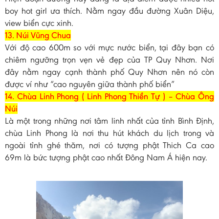
boy hot girl ưa thích. Nằm ngay đầu đường Xuân Diệu,
view biển cực xinh.
13. Núi Vũng Chua
Với độ cao 600m so với mực nước biển, tại đây bạn có
chiêm ngưỡng trọn vẹn vẻ đẹp của TP Quy Nhơn. Nơi
đây nằm ngay cạnh thành phố Quy Nhơn nên nó còn
được ví như “cao nguyên giữa thành phố biển”
14. Chùa Linh Phong ( Linh Phong Thiền Tự ) – Chùa Ông
Núi
Là một trong những nơi tâm linh nhất của tỉnh Bình Định,
chùa Linh Phong là nơi thu hút khách du lịch trong và
ngoài tỉnh ghé thăm, nơi có tượng phật Thich Ca cao
69m là bức tượng phật cao nhất Đông Nam Á hiện nay.