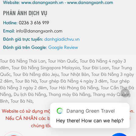
Website: www.danangxanh.vn - www.danangxanh.com
PHẢN ÁNH DỊCH VỤ
Hotline:
0236 3 616 919
Email:
info@danangxanh.com
Đánh giá trực tuyến:
danhgiadichvu.vn
Đánh giá trên Google:
Google Review
Tour Đà Nẵng Thái Lan
,
Tour Hàn Quốc
,
Tour Đà Nẵng 4 ngày 3
đêm
,
Tour Đà Nẵng Singapore Malaysia
,
Tour Đài Loan
,
Tour Trung
Quốc
,
Tour Đà Nẵng đảo Jeju
,
Tour Nhật Bản
,
Tour Đà Nẵng 3 ngày
2 đêm
,
Tour Bà Nà
,
Tour ghép Đà Nẵng 4 ngày 3 đêm
,
Tour ghép
Đà Nẵng 3 ngày 2 đêm
,
Tour Hải Phòng Đà Nẵng
,
Tour Cần Thơ Đà
Nẵng
,
Du lịch Đà Nẵng
,
Thang máy Đà Nẵng
,
Thang máy Quảng
Bình
,
Tour Bà Nà
,
Website có sử dụng một số hình ảnh CÁ NHÂN chưa rõ nguồn.
Danang Green Travel
Nếu CÁ NHÂN các bạn cảm thấy phiền vui lòng liên hệ với
Hey there! How can we help?
chúng tôi. Xin chân thành cảm ơn !