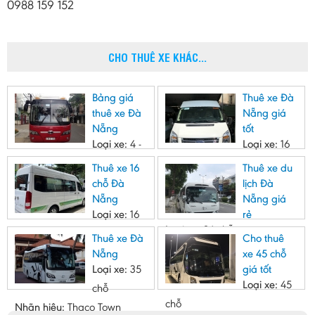
0988 159 152
CHO THUÊ XE KHÁC...
Bảng giá
Thuê xe Đà
thuê xe Đà
Nẵng giá
Nẵng
tốt
Loại xe:
4 -
Loại xe:
16
45 chỗ
chỗ
Thuê xe 16
Thuê xe du
Nhãn hiệu:
Nhiều nhãn hiệu
Nhãn hiệu:
Ford Transit
chỗ Đà
lịch Đà
Nẵng
Nẵng giá
Loại xe:
16
rẻ
Loại xe:
24 chỗ
Chỗ
Thuê xe Đà
Cho thuê
Nhãn hiệu:
Huyndai Solati
Nhãn hiệu:
Huyndai County
Nẵng
xe 45 chỗ
Loại xe:
35
giá tốt
Loại xe:
45
chỗ
chỗ
Nhãn hiệu:
Thaco Town