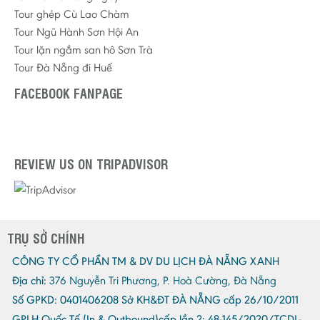
Tour ghép Cù Lao Chàm
Tour Ngũ Hành Sơn Hội An
Tour lặn ngắm san hô Sơn Trà
Tour Đà Nẵng đi Huế
FACEBOOK FANPAGE
REVIEW US ON TRIPADVISOR
TRỤ SỞ CHÍNH
CÔNG TY CỔ PHẦN TM & DV DU LỊCH ĐÀ NẴNG XANH
Địa chỉ:
376 Nguyễn Tri Phương, P. Hoà Cường, Đà Nẵng
Số GPKD:
0401406208 Sở KH&ĐT ĐÀ NẴNG cấp 26/10/2011
GPLH Quốc Tế (In & Outbound)cấp lần 2:
48-145/2020/TCDL-