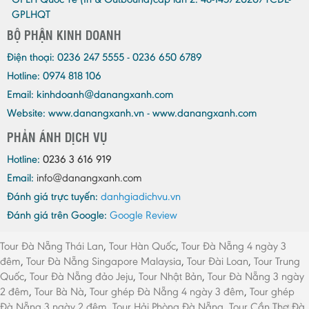
GPLHQT
BỘ PHẬN KINH DOANH
Điện thoại:
0236 247 5555 - 0236 650 6789
Hotline: 0974 818 106
Email:
kinhdoanh@danangxanh.com
Website: www.danangxanh.vn - www.danangxanh.com
PHẢN ÁNH DỊCH VỤ
Hotline:
0236 3 616 919
Email:
info@danangxanh.com
Đánh giá trực tuyến:
danhgiadichvu.vn
Đánh giá trên Google:
Google Review
Tour Đà Nẵng Thái Lan
,
Tour Hàn Quốc
,
Tour Đà Nẵng 4 ngày 3
đêm
,
Tour Đà Nẵng Singapore Malaysia
,
Tour Đài Loan
,
Tour Trung
Quốc
,
Tour Đà Nẵng đảo Jeju
,
Tour Nhật Bản
,
Tour Đà Nẵng 3 ngày
2 đêm
,
Tour Bà Nà
,
Tour ghép Đà Nẵng 4 ngày 3 đêm
,
Tour ghép
Đà Nẵng 3 ngày 2 đêm
,
Tour Hải Phòng Đà Nẵng
,
Tour Cần Thơ Đà