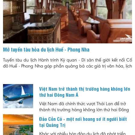
Mở tuyến tàu hỏa du lịch Huế - Phong Nha
Tuyến tàu du lịch Hành trình Kỳ quan - Di sản thế giới kết nối Cố
đô Huế - Phong Nha góp phần quảng bá các giá trị văn hóa, lịch
sử và thiên nhiêu của khu vực Bắc Trung Bộ.
Việt Nam trở thành thị trường hàng không lớn
thứ hai Đông Nam Á
Việt Nam đã chính thức vượt Thái Lan để trở
thành thị trường hàng không lớn thứ hai Đông
Nam Á, đánh dấu bước tiến quan trọng của
Đảo Cồn Cỏ - một nơi hoang sơ ít người biết
ngành hàng không trong bối cảnh nhu cầu đi
tại Quảng Trị
lại và du lịch tiếp tục tăng trưởng mạnh.
Khác với nhiều hòn đảo du lịch đã phát triển