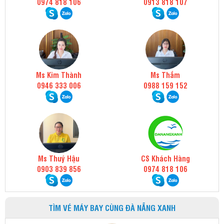
0974 818 106
0913 818 107
Ms Kim Thành
Ms Thắm
0946 333 006
0988 159 152
Ms Thuý Hậu
CS Khách Hàng
0903 839 856
0974 818 106
TÌM VÉ MÁY BAY CÙNG ĐÀ NẴNG XANH