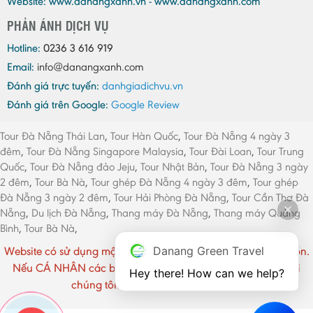
Website: www.danangxanh.vn - www.danangxanh.com
PHẢN ÁNH DỊCH VỤ
Hotline:
0236 3 616 919
Email:
info@danangxanh.com
Đánh giá trực tuyến:
danhgiadichvu.vn
Đánh giá trên Google:
Google Review
Tour Đà Nẵng Thái Lan
,
Tour Hàn Quốc
,
Tour Đà Nẵng 4 ngày 3
đêm
,
Tour Đà Nẵng Singapore Malaysia
,
Tour Đài Loan
,
Tour Trung
Quốc
,
Tour Đà Nẵng đảo Jeju
,
Tour Nhật Bản
,
Tour Đà Nẵng 3 ngày
2 đêm
,
Tour Bà Nà
,
Tour ghép Đà Nẵng 4 ngày 3 đêm
,
Tour ghép
Đà Nẵng 3 ngày 2 đêm
,
Tour Hải Phòng Đà Nẵng
,
Tour Cần Thơ Đà
Nẵng
,
Du lịch Đà Nẵng
,
Thang máy Đà Nẵng
,
Thang máy Quảng
Bình
,
Tour Bà Nà
,
Website có sử dụng một số hình ảnh CÁ NHÂN chưa rõ nguồn.
Danang Green Travel
Nếu CÁ NHÂN các bạn cảm thấy phiền vui lòng liên hệ với
Hey there! How can we help?
chúng tôi. Xin chân thành cảm ơn !