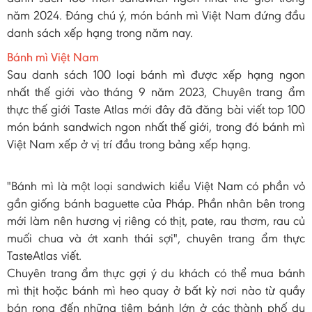
năm 2024. Đáng chú ý, món bánh mì Việt Nam đứng đầu
danh sách xếp hạng trong năm nay.
Bánh mì Việt Nam
Sau danh sách 100 loại bánh mì được xếp hạng ngon
nhất thế giới vào tháng 9 năm 2023, Chuyên trang ẩm
thực thế giới Taste Atlas mới đây đã đăng bài viết top 100
món bánh sandwich ngon nhất thế giới, trong đó bánh mì
Việt Nam xếp ở vị trí đầu trong bảng xếp hạng.
"Bánh mì là một loại sandwich kiểu Việt Nam có phần vỏ
gần giống bánh baguette của Pháp. Phần nhân bên trong
mới làm nên hương vị riêng có thịt, pate, rau thơm, rau củ
muối chua và ớt xanh thái sợi", chuyên trang ẩm thực
TasteAtlas viết.
Chuyên trang ẩm thực gợi ý du khách có thể mua bánh
mì thịt hoặc bánh mì heo quay ở bất kỳ nơi nào từ quầy
bán rong đến những tiệm bánh lớn ở các thành phố du