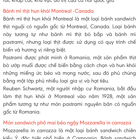
rác khắp các khu vực đô thị của cả hai quốc gia.
Bánh mì thịt hun khói Montreal -Canada
Bánh mì thịt hun khói Montreal là một loại bánh sandwich
thịt nguội có nguồn gốc từ Montreal, Canada. Loại bánh
này tương tự như bánh mì thịt bò bắp và bánh mì
pastrami, nhưng loại thịt được sử dụng có quy trình chế
biến và hương vị riêng biệt.
Pastrami được phát minh ở Romania, một sản phẩm thịt
bò ướp muối được chế biến bằng cách chọn và hun khói
những miếng ức béo và mọng nước, sau đó phủ chúng
bằng một lớp phủ nhiều loại gia vị và hạt tiêu.
Reuben Schwartz, một người nhập cư Romania, bắt đầu
làm thịt hun khói ở Montreal vào năm 1928, một sản
phẩm tương tự như món pastrami nguyên bản có nguồn
gốc từ Romania.
Món sandwich phô mai béo ngậy Mozzarella in carrozza
Mozzarella in carrozza là một loại bánh sandwich chiên
kiểu Ý, đặc biệt phổ biến ở Campania. Bánh sandwich