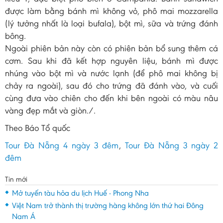
được làm bằng bánh mì không vỏ, phô mai mozzarella
(lý tưởng nhất là loại bufala), bột mì, sữa và trứng đánh
bông.
Ngoài phiên bản này còn có phiên bản bổ sung thêm cá
cơm. Sau khi đã kết hợp nguyên liệu, bánh mì được
nhúng vào bột mì và nước lạnh (để phô mai không bị
chảy ra ngoài), sau đó cho trứng đã đánh vào, và cuối
cùng đưa vào chiên cho đến khi bên ngoài có màu nâu
vàng đẹp mắt và giòn./.
Theo Báo Tổ quốc
Tour Đà Nẵng 4 ngày 3 đêm
,
Tour Đà Nẵng 3 ngày 2
đêm
Tin mới
Mở tuyến tàu hỏa du lịch Huế - Phong Nha
Việt Nam trở thành thị trường hàng không lớn thứ hai Đông
Nam Á