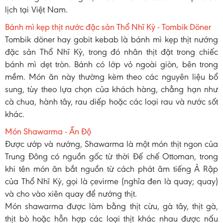
lịch tại Việt Nam.
Bánh mì kẹp thịt nước đặc sản Thổ Nhĩ Kỳ - Tombik Döner
Tombik döner hay gobit kebab là bánh mì kẹp thịt nướng
đặc sản Thổ Nhĩ Kỳ, trong đó nhân thịt đặt trong chiếc
bánh mì dẹt tròn. Bánh có lớp vỏ ngoài giòn, bên trong
mềm. Món ăn này thường kèm theo các nguyên liệu bổ
sung, tùy theo lựa chọn của khách hàng, chẳng hạn như
cà chua, hành tây, rau diếp hoặc các loại rau và nước sốt
khác.
Món Shawarma - Ấn Độ
Được ướp và nướng, Shawarma là một món thịt ngon của
Trung Đông có nguồn gốc từ thời Đế chế Ottoman, trong
khi tên món ăn bắt nguồn từ cách phát âm tiếng Ả Rập
của Thổ Nhĩ Kỳ, gọi là çevirme (nghĩa đen là quay; quay)
và cho vào xiên quay để nướng thịt.
Món shawarma được làm bằng thịt cừu, gà tây, thịt gà,
thịt bò hoặc hỗn hợp các loại thịt khác nhau được nấu