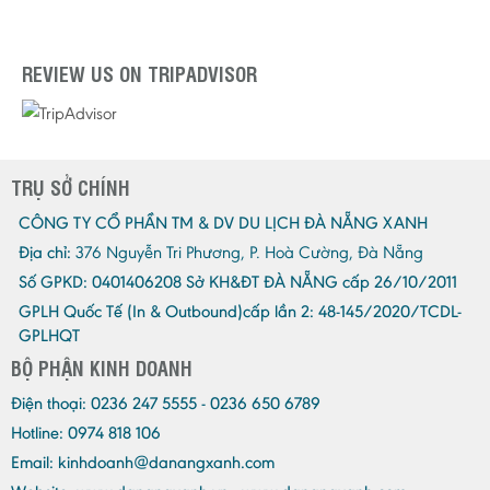
REVIEW US ON TRIPADVISOR
TRỤ SỞ CHÍNH
CÔNG TY CỔ PHẦN TM & DV DU LỊCH ĐÀ NẴNG XANH
Địa chỉ:
376 Nguyễn Tri Phương, P. Hoà Cường, Đà Nẵng
Số GPKD:
0401406208 Sở KH&ĐT ĐÀ NẴNG cấp 26/10/2011
GPLH Quốc Tế (In & Outbound)cấp lần 2:
48-145/2020/TCDL-
GPLHQT
BỘ PHẬN KINH DOANH
Điện thoại:
0236 247 5555 - 0236 650 6789
Hotline: 0974 818 106
Email:
kinhdoanh@danangxanh.com