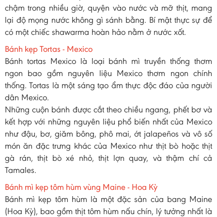
chậm trong nhiều giờ, quyện vào nước và mỡ thịt, mang
lại độ mọng nước không gì sánh bằng. Bí mật thực sự để
có một chiếc shawarma hoàn hảo nằm ở nước xốt.
Bánh kẹp Tortas - Mexico
Bánh tortas Mexico là loại bánh mì truyền thống thơm
ngon bao gồm nguyên liệu Mexico thơm ngon chính
thống. Tortas là một sáng tạo ẩm thực độc đáo của người
dân Mexico.
Những cuộn bánh được cắt theo chiều ngang, phết bơ và
kết hợp với những nguyên liệu phổ biến nhất của Mexico
như đậu, bơ, giăm bông, phô mai, ớt jalapeños và vô số
món ăn đặc trưng khác của Mexico như thịt bò hoặc thịt
gà rán, thịt bò xé nhỏ, thịt lợn quay, và thậm chí cả
Tamales.
Bánh mì kẹp tôm hùm vùng Maine - Hoa Kỳ
Bánh mì kẹp tôm hùm là một đặc sản của bang Maine
(Hoa Kỳ), bao gồm thịt tôm hùm nấu chín, lý tưởng nhất là