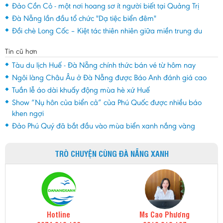
Đảo Cồn Cỏ - một nơi hoang sơ ít người biết tại Quảng Trị
Đà Nẵng lần đầu tổ chức "Dạ tiệc biển đêm"
Đồi chè Long Cốc – Kiệt tác thiên nhiên giữa miền trung du
Tin cũ hơn
Tàu du lịch Huế - Đà Nẵng chính thức bán vé từ hôm nay
Ngôi làng Châu Âu ở Đà Nẵng được Báo Anh đánh giá cao
Tuần lễ áo dài khuấy động mùa hè xứ Huế
Show “Nụ hôn của biển cả” của Phú Quốc được nhiều báo
khen ngợi
Đảo Phú Quý đã bắt đầu vào mùa biển xanh nắng vàng
TRÒ CHUYỆN CÙNG ĐÀ NẴNG XANH
Hotline
Ms Cao Phương