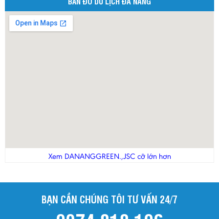
BẢN ĐỒ DU LỊCH ĐÀ NẴNG
Xem DANANGGREEN.,JSC cỡ lớn hơn
BẠN CẦN CHÚNG TÔI TƯ VẤN 24/7