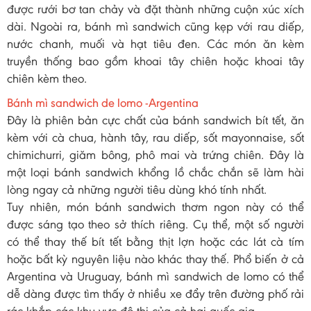
được rưới bơ tan chảy và đặt thành những cuộn xúc xích
dài. Ngoài ra, bánh mì sandwich cũng kẹp với rau diếp,
nước chanh, muối và hạt tiêu đen. Các món ăn kèm
truyền thống bao gồm khoai tây chiên hoặc khoai tây
chiên kèm theo.
Bánh mì sandwich de lomo -Argentina
Đây là phiên bản cực chất của bánh sandwich bít tết, ăn
kèm với cà chua, hành tây, rau diếp, sốt mayonnaise, sốt
chimichurri, giăm bông, phô mai và trứng chiên. Đây là
một loại bánh sandwich khổng lồ chắc chắn sẽ làm hài
lòng ngay cả những người tiêu dùng khó tính nhất.
Tuy nhiên, món bánh sandwich thơm ngon này có thể
được sáng tạo theo sở thích riêng. Cụ thể, một số người
có thể thay thế bít tết bằng thịt lợn hoặc các lát cà tím
hoặc bất kỳ nguyên liệu nào khác thay thế. Phổ biến ở cả
Argentina và Uruguay, bánh mì sandwich de lomo có thể
dễ dàng được tìm thấy ở nhiều xe đẩy trên đường phố rải