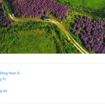
ai Đông Nam Á
 Trị
ng du