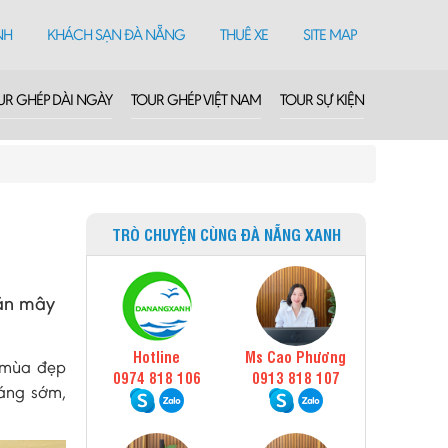
NH
KHÁCH SẠN ĐÀ NẴNG
THUÊ XE
SITE MAP
UR GHÉP DÀI NGÀY
TOUR GHÉP VIỆT NAM
TOUR SỰ KIỆN
TRÒ CHUYỆN CÙNG ĐÀ NẴNG XANH
săn mây
Hotline
Ms Cao Phương
 mùa đẹp
0974 818 106
0913 818 107
sáng sớm,