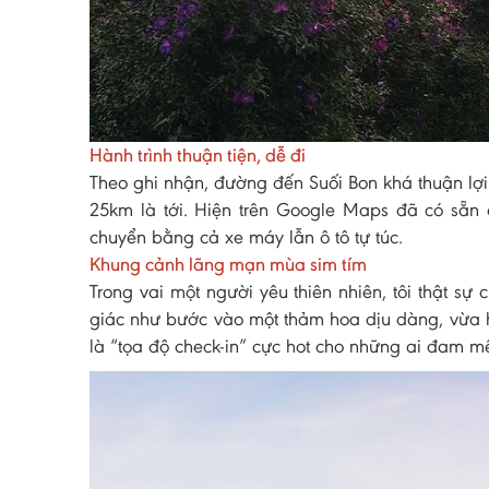
Hành trình thuận tiện, dễ đi
Theo ghi nhận, đường đến Suối Bon khá thuận lợ
25km là tới. Hiện trên Google Maps đã có sẵn 
chuyển bằng cả xe máy lẫn ô tô tự túc.
Khung cảnh lãng mạn mùa sim tím
Trong vai một người yêu thiên nhiên, tôi thật sự
giác như bước vào một thảm hoa dịu dàng, vừa 
là “tọa độ check-in” cực hot cho những ai đam m