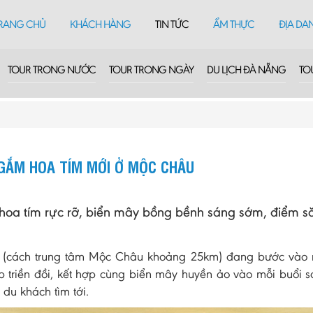
RANG CHỦ
KHÁCH HÀNG
TIN TỨC
ẨM THỰC
ĐỊA DA
TOUR TRONG NƯỚC
TOUR TRONG NGÀY
DU LỊCH ĐÀ NẴNG
TO
NGẮM HOA TÍM MỚI Ở MỘC CHÂU
hoa tím rực rỡ, biển mây bồng bềnh sáng sớm, điểm 
ồ (cách trung tâm Mộc Châu khoảng 25km) đang bước vào
p triền đồi, kết hợp cùng biển mây huyền ảo vào mỗi buổi 
du khách tìm tới.