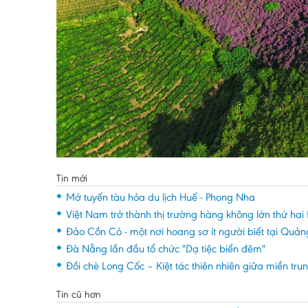
Tin mới
Mở tuyến tàu hỏa du lịch Huế - Phong Nha
Việt Nam trở thành thị trường hàng không lớn thứ h
Đảo Cồn Cỏ - một nơi hoang sơ ít người biết tại Quảng
Đà Nẵng lần đầu tổ chức "Dạ tiệc biển đêm"
Đồi chè Long Cốc – Kiệt tác thiên nhiên giữa miền tru
Tin cũ hơn