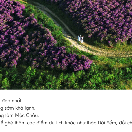
ở đẹp nhất.
ng sớm khá lạnh.
rung tâm Mộc Châu.
hể ghé thăm các điểm du lịch khác như thác Dải Yếm, đồi chè