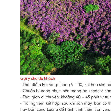
Gợi ý cho du khách
- Thời điểm lý tưởng: tháng 9 – 10, khi hoa sim n
- Chuẩn bị trang phục: nên mang áo khoác vì sá
- Thời gian di chuyển: khoảng 40 – 45 phút từ t
- Trải nghiệm kết hợp: sau khi săn mây, bạn có t
hay bản Lóng Luông để hành trình thêm trọn vẹn.