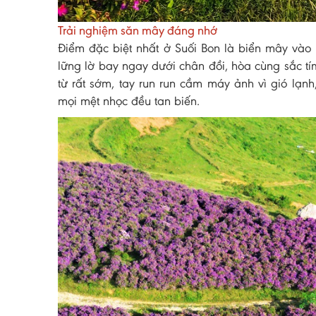
Trải nghiệm săn mây đáng nhớ
Điểm đặc biệt nhất ở Suối Bon là biển mây vào
lững lờ bay ngay dưới chân đồi, hòa cùng sắc tí
từ rất sớm, tay run run cầm máy ảnh vì gió lạnh
mọi mệt nhọc đều tan biến.