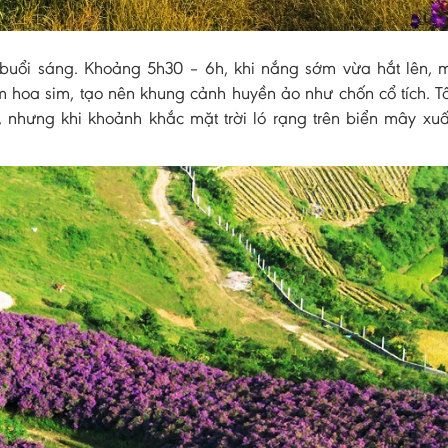
 buổi sáng. Khoảng 5h30 – 6h, khi nắng sớm vừa hắt lên, 
m hoa sim, tạo nên khung cảnh huyền ảo như chốn cổ tích. T
, nhưng khi khoảnh khắc mặt trời ló rạng trên biển mây xuất