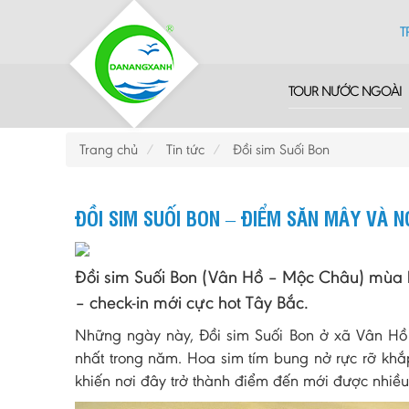
T
TOUR NƯỚC NGOÀI
Trang chủ
Tin tức
Đồi sim Suối Bon
ĐỒI SIM SUỐI BON – ĐIỂM SĂN MÂY VÀ 
Đồi sim Suối Bon (Vân Hồ – Mộc Châu) mùa 
– check-in mới cực hot Tây Bắc.
Những ngày này, Đồi sim Suối Bon ở xã Vân H
nhất trong năm. Hoa sim tím bung nở rực rỡ khắ
khiến nơi đây trở thành điểm đến mới được nhiều 