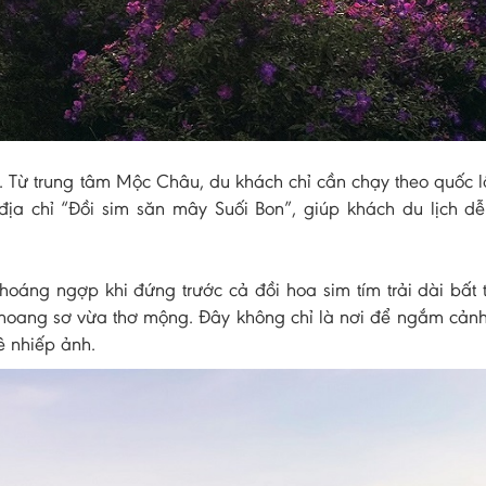
i. Từ trung tâm Mộc Châu, du khách chỉ cần chạy theo quốc 
địa chỉ “Đồi sim săn mây Suối Bon”, giúp khách du lịch d
 choáng ngợp khi đứng trước cả đồi hoa sim tím trải dài bất
hoang sơ vừa thơ mộng. Đây không chỉ là nơi để ngắm cản
ê nhiếp ảnh.