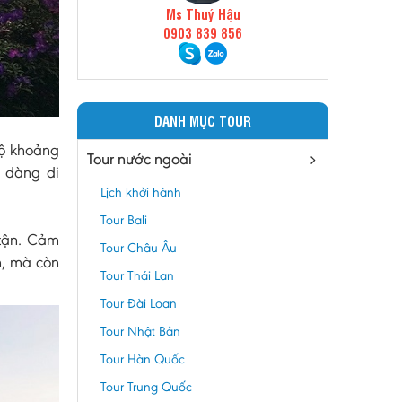
Ms Thuý Hậu
0903 839 856
DANH MỤC TOUR
lộ khoảng
Tour nước ngoài
ễ dàng di
Lịch khởi hành
Tour Bali
 tận. Cảm
Tour Châu Âu
h, mà còn
Tour Thái Lan
Tour Đài Loan
Tour Nhật Bản
Tour Hàn Quốc
Tour Trung Quốc