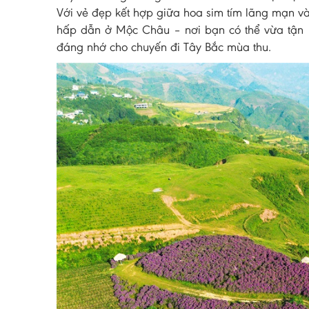
Với vẻ đẹp kết hợp giữa hoa sim tím lãng mạn v
hấp dẫn ở Mộc Châu – nơi bạn có thể vừa tận 
đáng nhớ cho chuyến đi Tây Bắc mùa thu.