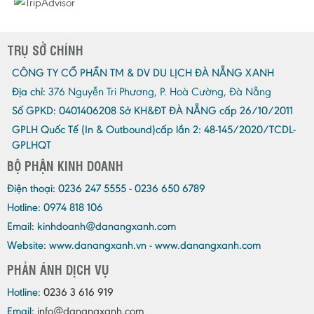
TRỤ SỞ CHÍNH
CÔNG TY CỔ PHẦN TM & DV DU LỊCH ĐÀ NẴNG XANH
Địa chỉ:
376 Nguyễn Tri Phương, P. Hoà Cường, Đà Nẵng
Số GPKD:
0401406208 Sở KH&ĐT ĐÀ NẴNG cấp 26/10/2011
GPLH Quốc Tế (In & Outbound)cấp lần 2:
48-145/2020/TCDL-
GPLHQT
BỘ PHẬN KINH DOANH
Điện thoại:
0236 247 5555 - 0236 650 6789
Hotline: 0974 818 106
Email:
kinhdoanh@danangxanh.com
Website: www.danangxanh.vn - www.danangxanh.com
PHẢN ÁNH DỊCH VỤ
Hotline:
0236 3 616 919
Email:
info@danangxanh.com