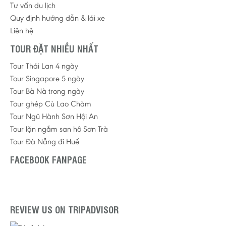
Tư vấn du lịch
Quy định hướng dẫn & lái xe
Liên hệ
TOUR ĐẶT NHIỀU NHẤT
Tour Thái Lan 4 ngày
Tour Singapore 5 ngày
Tour Bà Nà trong ngày
Tour ghép Cù Lao Chàm
Tour Ngũ Hành Sơn Hội An
Tour lặn ngắm san hô Sơn Trà
Tour Đà Nẵng đi Huế
FACEBOOK FANPAGE
REVIEW US ON TRIPADVISOR