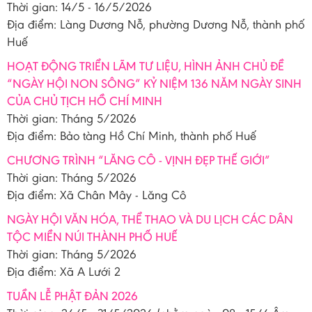
Thời gian: 14/5 - 16/5/2026
Địa điểm: Làng Dương Nỗ, phường Dương Nỗ, thành phố
Huế
HOẠT ĐỘNG TRIỂN LÃM TƯ LIỆU, HÌNH ẢNH CHỦ ĐỀ
“NGÀY HỘI NON SÔNG” KỶ NIỆM 136 NĂM NGÀY SINH
CỦA CHỦ TỊCH HỒ CHÍ MINH
Thời gian: Tháng 5/2026
Địa điểm: Bảo tàng Hồ Chí Minh, thành phố Huế
CHƯƠNG TRÌNH “LĂNG CÔ - VỊNH ĐẸP THẾ GIỚI”
Thời gian: Tháng 5/2026
Địa điểm: Xã Chân Mây - Lăng Cô
NGÀY HỘI VĂN HÓA, THỂ THAO VÀ DU LỊCH CÁC DÂN
TỘC MIỀN NÚI THÀNH PHỐ HUẾ
Thời gian: Tháng 5/2026
Địa điểm: Xã A Lưới 2
TUẦN LỄ PHẬT ĐẢN 2026