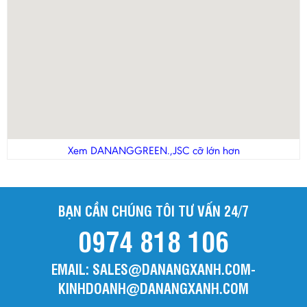
Xem DANANGGREEN.,JSC cỡ lớn hơn
BẠN CẦN CHÚNG TÔI TƯ VẤN 24/7
0974 818 106
EMAIL: SALES@DANANGXANH.COM-
KINHDOANH@DANANGXANH.COM