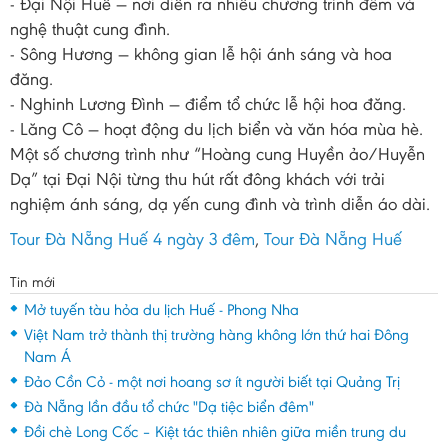
- Đại Nội Huế — nơi diễn ra nhiều chương trình đêm và
nghệ thuật cung đình.
- Sông Hương — không gian lễ hội ánh sáng và hoa
đăng.
- Nghinh Lương Đình — điểm tổ chức lễ hội hoa đăng.
- Lăng Cô — hoạt động du lịch biển và văn hóa mùa hè.
Một số chương trình như “Hoàng cung Huyền ảo/Huyễn
Dạ” tại Đại Nội từng thu hút rất đông khách với trải
nghiệm ánh sáng, dạ yến cung đình và trình diễn áo dài.
Tour Đà Nẵng Huế 4 ngày 3 đêm
,
Tour Đà Nẵng Huế
Tin mới
Mở tuyến tàu hỏa du lịch Huế - Phong Nha
Việt Nam trở thành thị trường hàng không lớn thứ hai Đông
Nam Á
Đảo Cồn Cỏ - một nơi hoang sơ ít người biết tại Quảng Trị
Đà Nẵng lần đầu tổ chức "Dạ tiệc biển đêm"
Đồi chè Long Cốc – Kiệt tác thiên nhiên giữa miền trung du