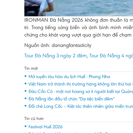
IRONMAN Đà Nẵng 2026 không đơn thuần là một c
trì. Trong tiếng sóng biển và ánh bình minh mi
chứng cho khát vọng vượt qua giới hạn để chạm t
Nguồn ảnh: danangfantasticity
Tour Đà Nẵng 3 ngày 2 đêm
,
Tour Đà Nẵng 4 ng
Tin mới
Mở tuyến tàu hỏa du lịch Huế - Phong Nha
Việt Nam trở thành thị trường hàng không lớn thứ h
Đảo Cồn Cỏ - một nơi hoang sơ ít người biết tại Quảng
Đà Nẵng lần đầu tổ chức "Dạ tiệc biển đêm"
Đồi chè Long Cốc – Kiệt tác thiên nhiên giữa miền tru
Tin cũ hơn
Festival Huế 2026