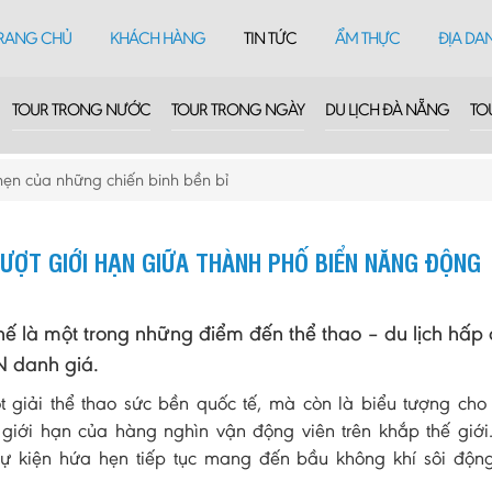
RANG CHỦ
KHÁCH HÀNG
TIN TỨC
ẨM THỰC
ĐỊA DA
TOUR TRONG NƯỚC
TOUR TRONG NGÀY
DU LỊCH ĐÀ NẴNG
TO
hẹn của những chiến binh bền bỉ
ƯỢT GIỚI HẠN GIỮA THÀNH PHỐ BIỂN NĂNG ĐỘNG
hế là một trong những điểm đến thể thao – du lịch hấp
N danh giá.
iải thể thao sức bền quốc tế, mà còn là biểu tượng cho 
 giới hạn của hàng nghìn vận động viên trên khắp thế giới
ự kiện hứa hẹn tiếp tục mang đến bầu không khí sôi độn