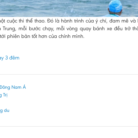
uộc thi thể thao. Đó là hành trình của ý chí, đam mê và 
ền Trung, mỗi bước chạy, mỗi vòng quay bánh xe đều trở t
ới phiên bản tốt hơn của chính mình.
ày 3 đêm
ai Đông Nam Á
 Trị
ng du