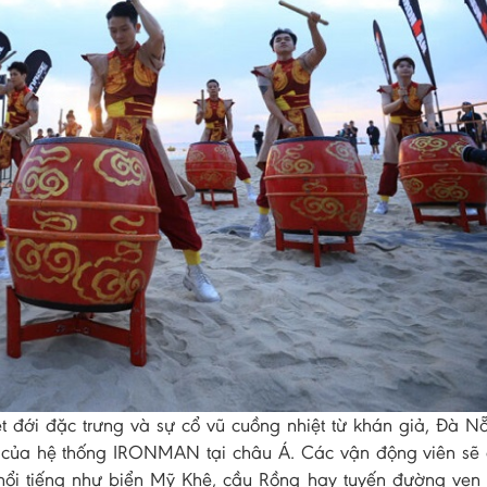
ệt đới đặc trưng và sự cổ vũ cuồng nhiệt từ khán giả, Đà 
 của hệ thống IRONMAN tại châu Á. Các vận động viên sẽ 
nổi tiếng như biển Mỹ Khê, cầu Rồng hay tuyến đường ven