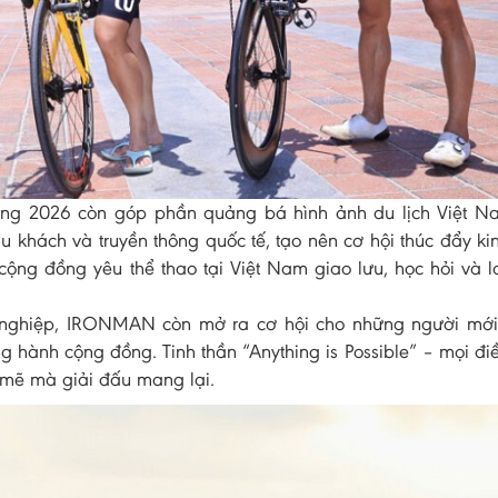
g 2026 còn góp phần quảng bá hình ảnh du lịch Việt Na
u khách và truyền thông quốc tế, tạo nên cơ hội thúc đẩy kin
ộng đồng yêu thể thao tại Việt Nam giao lưu, học hỏi và la
 nghiệp, IRONMAN còn mở ra cơ hội cho những người mới
g hành cộng đồng. Tinh thần “Anything is Possible” – mọi đi
 mẽ mà giải đấu mang lại.