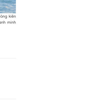
lòng kiên
hành minh