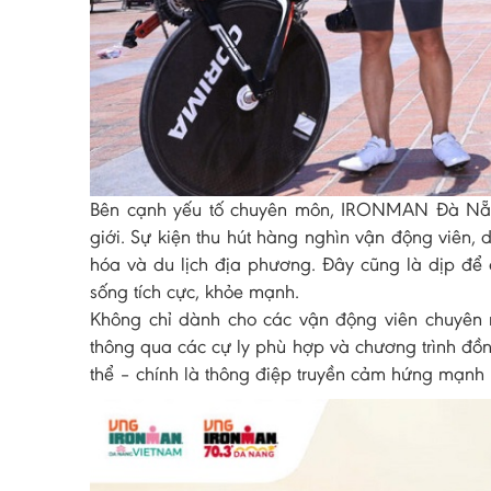
Bên cạnh yếu tố chuyên môn, IRONMAN Đà Nẵn
giới. Sự kiện thu hút hàng nghìn vận động viên, d
hóa và du lịch địa phương. Đây cũng là dịp để c
sống tích cực, khỏe mạnh.
Không chỉ dành cho các vận động viên chuyên
thông qua các cự ly phù hợp và chương trình đồn
thể – chính là thông điệp truyền cảm hứng mạnh