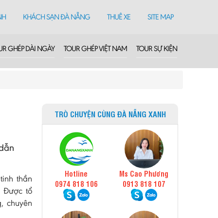
NH
KHÁCH SẠN ĐÀ NẴNG
THUÊ XE
SITE MAP
UR GHÉP DÀI NGÀY
TOUR GHÉP VIỆT NAM
TOUR SỰ KIỆN
TRÒ CHUYỆN CÙNG ĐÀ NẴNG XANH
 dẫn
Hotline
Ms Cao Phương
tinh thần
0974 818 106
0913 818 107
. Được tổ
g, chuyên