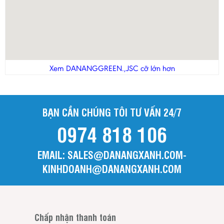
Xem DANANGGREEN.,JSC cỡ lớn hơn
BẠN CẦN CHÚNG TÔI TƯ VẤN 24/7
0974 818 106
EMAIL: SALES@DANANGXANH.COM-
KINHDOANH@DANANGXANH.COM
Chấp nhận thanh toán