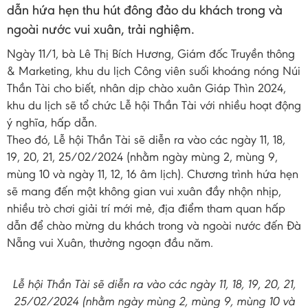
dẫn hứa hẹn thu hút đông đảo du khách trong và
ngoài nước vui xuân, trải nghiệm.
Ngày 11/1, bà Lê Thị Bích Hương, Giám đốc Truyền thông
& Marketing, khu du lịch Công viên suối khoáng nóng Núi
Thần Tài cho biết, nhân dịp chào xuân Giáp Thìn 2024,
khu du lịch sẽ tổ chức Lễ hội Thần Tài với nhiều hoạt động
ý nghĩa, hấp dẫn.
Theo đó, Lễ hội Thần Tài sẽ diễn ra vào các ngày 11, 18,
19, 20, 21, 25/02/2024 (nhằm ngày mùng 2, mùng 9,
mùng 10 và ngày 11, 12, 16 âm lịch). Chương trình hứa hẹn
sẽ mang đến một không gian vui xuân đầy nhộn nhịp,
nhiều trò chơi giải trí mới mẻ, địa điểm tham quan hấp
dẫn để chào mừng du khách trong và ngoài nước đến Đà
Nẵng vui Xuân, thưởng ngoạn đầu năm.
Lễ hội Thần Tài sẽ diễn ra vào các ngày 11, 18, 19, 20, 21,
25/02/2024 (nhằm ngày mùng 2, mùng 9, mùng 10 và