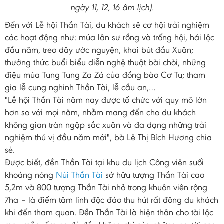
ngày 11, 12, 16 âm lịch).
Đến với Lễ hội Thần Tài, du khách sẽ cơ hội trải nghiệm
các hoạt động như: múa lân sư rồng và trống hội, hái lộc
đầu năm, treo dây ước nguyện, khai bút đầu Xuân;
thưởng thức buổi biểu diễn nghệ thuật bài chòi, những
điệu múa Tung Tung Za Zá của đồng bào Cơ Tu; tham
gia lễ cung nghinh Thần Tài, lễ cầu an,…
"Lễ hội Thần Tài năm nay được tổ chức với quy mô lớn
hơn so với mọi năm, nhằm mang đến cho du khách
không gian tràn ngập sắc xuân và đa dạng những trải
nghiệm thú vị đầu năm mới", bà Lê Thị Bích Hương chia
sẻ.
Được biết, đền Thần Tài tại khu du lịch Công viên suối
khoáng nóng
Núi Thần Tài
sở hữu tượng Thần Tài cao
5,2m và 800 tượng Thần Tài nhỏ trong khuôn viên rộng
7ha – là điểm tâm linh độc đáo thu hút rất đông du khách
khi đến tham quan. Đền Thần Tài là hiện thân cho tài lộc