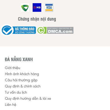
Chứng nhận nội dung
ĐÀ NẴNG XANH
Giới thiệu
Hình ảnh khách hàng
Câu hỏi thường gặp
Quy định & chính sách
Tư vấn du lịch
Quy định hướng dẫn & lái xe
Liên hệ