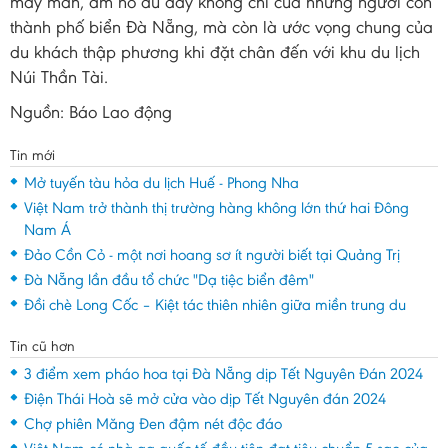
may mắn, ấm no đủ đầy không chỉ của những người con
thành phố biển Đà Nẵng, mà còn là ước vọng chung của
du khách thập phương khi đặt chân đến với khu du lịch
Núi Thần Tài.
Nguồn: Báo Lao động
Tin mới
Mở tuyến tàu hỏa du lịch Huế - Phong Nha
Việt Nam trở thành thị trường hàng không lớn thứ hai Đông
Nam Á
Đảo Cồn Cỏ - một nơi hoang sơ ít người biết tại Quảng Trị
Đà Nẵng lần đầu tổ chức "Dạ tiệc biển đêm"
Đồi chè Long Cốc – Kiệt tác thiên nhiên giữa miền trung du
Tin cũ hơn
3 điểm xem pháo hoa tại Đà Nẵng dịp Tết Nguyên Đán 2024
Điện Thái Hoà sẽ mở cửa vào dịp Tết Nguyên đán 2024
Chợ phiên Măng Đen đậm nét độc đáo