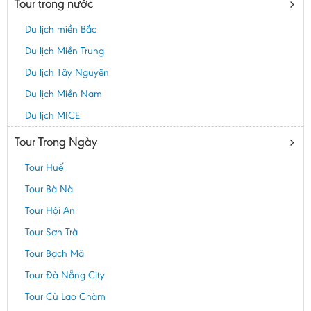
Tour trong nước
Du lịch miền Bắc
Du lịch Miền Trung
Du lịch Tây Nguyên
Du lịch Miền Nam
Du lịch MICE
Tour Trong Ngày
Tour Huế
Tour Bà Nà
Tour Hội An
Tour Sơn Trà
Tour Bạch Mã
Tour Đà Nẵng City
Tour Cù Lao Chàm