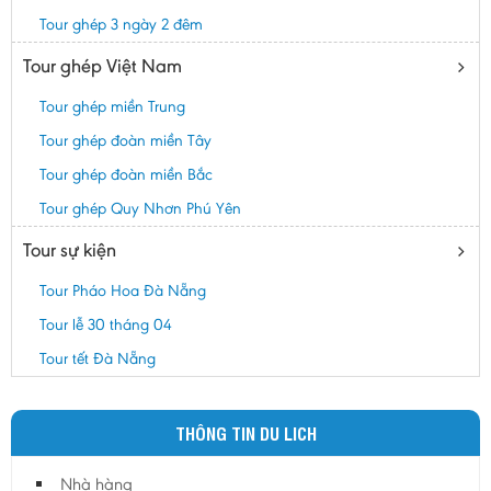
Tour ghép 3 ngày 2 đêm
Tour ghép Việt Nam
Tour ghép miền Trung
Tour ghép đoàn miền Tây
Tour ghép đoàn miền Bắc
Tour ghép Quy Nhơn Phú Yên
Tour sự kiện
Tour Pháo Hoa Đà Nẵng
Tour lễ 30 tháng 04
Tour tết Đà Nẵng
THÔNG TIN DU LICH
Nhà hàng