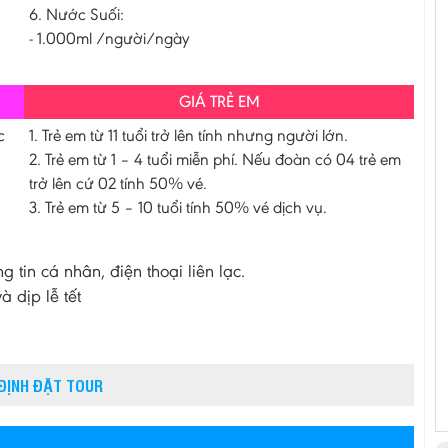
6. Nước Suối:
- 1.000ml /người/ngày
GIÁ TRẺ EM
c
1. Trẻ em từ 11 tuổi trở lên tính nhưng người lớn.
2. Trẻ em từ 1 – 4 tuổi miễn phí. Nếu đoàn có 04 trẻ em
trở lên cứ 02 tính 50% vé.
3. Trẻ em từ 5 – 10 tuổi tính 50% vé dịch vụ.
tin cá nhân, điện thoại liên lạc.
 dịp lễ tết
 ĐỊNH ĐẶT TOUR