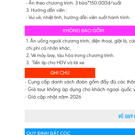
- Ăn theo chương trình: 3 bữa*150.000đ/suất
3. Hướng dẫn viên :
- Vui vẻ, nhiệt tình, hướng dẫn viên suốt hành trình.
KHÔNG BAO GỒM
1. Ăn uống ngoài chương trình, điện thoại, giặt là, cá
chi phí cá nhân khác.
2. Vé máy bay, tàu hỏa trong chương trình.
3. Tiền típ cho HDV và lái xe
GHI CHÚ
- Cung cấp danh sách đoàn gồm đầy đủ các thông 
- Giá tour không áp dụng cho khách ngoại quốc và
- Giá cập nhật năm 2026
VỀ QUY
QUY ĐỊNH ĐẶT CỌC