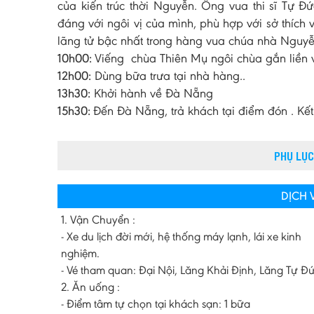
của kiến trúc thời Nguyễn. Ông vua thi sĩ Tự Đ
đáng với ngôi vị của mình, phù hợp với sở thíc
lãng tử bậc nhất trong hàng vua chúa nhà Nguyễ
10h00:
Viếng chùa Thiên Mụ ngôi chùa gắn liền v
12h00:
Dùng bữa trưa tại nhà hàng..
13h30:
Khởi hành về Đà Nẵng
15h30:
Đến Đà Nẵng, trả khách tại điểm đón . Kết
PHỤ LỤC
DỊCH
1. Vận Chuyển :
- Xe du lịch đời mới, hệ thống máy lạnh, lái xe kinh
nghiệm.
- Vé tham quan: Đại Nội, Lăng Khải Định, Lăng Tự Đ
2. Ăn uống :
- Điểm tâm tự chọn tại khách sạn: 1 bữa