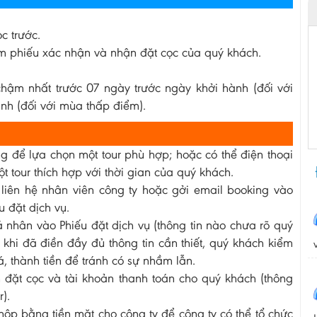
c trước.
làm phiếu xác nhận và nhận đặt cọc của quý khách.
chậm nhất trước 07 ngày trước ngày khởi hành (đối với
nh (đối với mùa thấp điểm).
 để lựa chọn một tour phù hợp; hoặc có thể điện thoại
t tour thích hợp với thời gian của quý khách.
liên hệ nhân viên công ty hoặc gởi email booking vào
 đặt dịch vụ.
 nhân vào Phiếu đặt dịch vụ (thông tin nào chưa rõ quý
khi đã điền đầy đủ thông tin cần thiết, quý khách kiểm
á, thành tiền để tránh có sự nhầm lẫn.
 đặt cọc và tài khoản thanh toán cho quý khách (thông
).
p bằng tiền mặt cho công ty để công ty có thể tổ chức