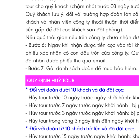
tour cho quý khách (chậm nhất trước 03 ngày trướ
Quý khách lưu ý: đối với trường hợp đoàn lớn c
khách và nhân viên công ty thoải thuận thời đ
tiền gấp để đặt cọc khách sạn đặt phòng).
Nếu quá thời gian nêu trên công ty chưa nhận được
- Bước 6:
Ngay khi nhận được tiền cọc vào tài k
phiếu xác nhận có con dấu tròn của công ty. Qu
đã nhận được phiếu thu qua email.
- Bước 7:
Gởi danh sách đoàn để mua bảo hiểm: họ
QUY ĐỊNH HUỶ TOUR
* Đối với đoàn dưới 10 khách và đã đặt cọc:
- Hủy tour trước 10 ngày trước ngày khởi hành: kh
- Hủy tour trước 7 ngày trước ngày khởi hành : bị 
- Hủy tour trước 3 ngày trước ngày khởi hành: bị p
- Hủy tour trong vòng 3 ngày tính đến ngày khởi h
* Đối với đoàn từ 10 khách trở lên và đã đặt cọc:
- Hủy tour trước 15 ngày trước ngày khởi hành: kh