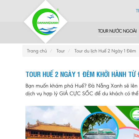
T
TOUR NƯỚC NGOÀI
Trang chủ
Tour
Tour du lịch Huế 2 Ngày 1 Đêm
TOUR HUẾ 2 NGÀY 1 ĐÊM KHỞI HÀNH TỪ 
Bạn muốn khám phá Huế? Đà Nẵng Xanh sẽ lên c
dịch vụ hợp lý GIÁ CỰC SỐC để du khách có thể t