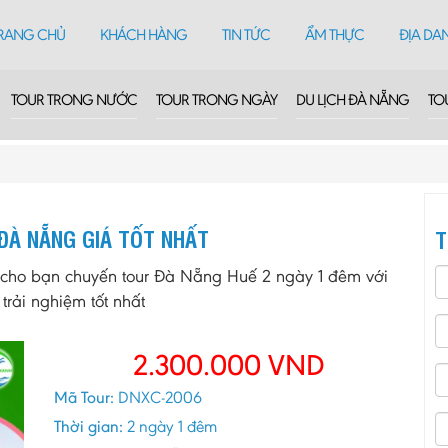
RANG CHỦ
KHÁCH HÀNG
TIN TỨC
ẨM THỰC
ĐỊA DA
TOUR TRONG NƯỚC
TOUR TRONG NGÀY
DU LỊCH ĐÀ NẴNG
TO
ĐÀ NẴNG GIÁ TỐT NHẤT
T
ho bạn chuyến tour Đà Nẵng Huế 2 ngày 1 đêm với
rải nghiệm tốt nhất
2.300.000
VND
Mã Tour:
DNXC-2006
Thời gian:
2 ngày 1 đêm