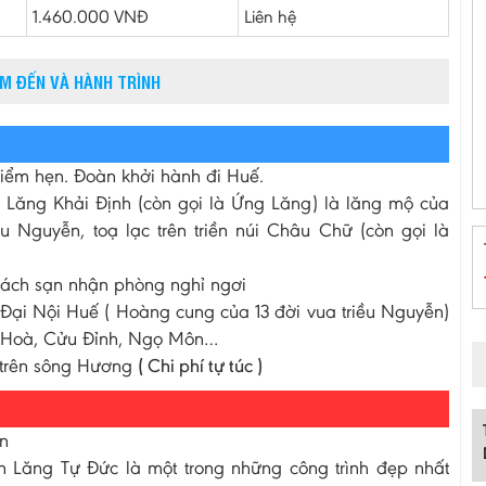
1.460.000 VNĐ
Liên hệ
ỂM ĐẾN VÀ HÀNH TRÌNH
ểm hẹn. Đoàn khởi hành đi Huế.
Lăng Khải Định (còn gọi là Ứng Lăng) là lăng mộ của
iều Nguyễn, toạ lạc trên triền núi Châu Chữ (còn gọi là
hách sạn nhận phòng nghỉ ngơi
i Nội Huế ( Hoàng cung của 13 đời vua triều Nguyễn)
ái Hoà, Cửu Đỉnh, Ngọ Môn…
 trên sông Hương
( Chi phí tự túc )
n
Lăng Tự Đức là một trong những công trình đẹp nhất