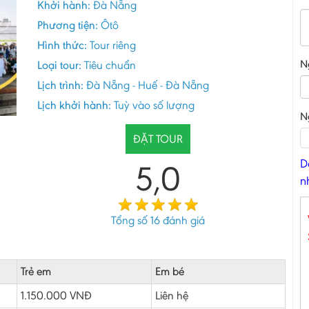
Khởi hành:
Đà Nẵng
Phương tiện:
Ôtô
Hình thức:
Tour riêng
N
Loại tour:
Tiêu chuẩn
Lịch trình:
Đà Nẵng - Huế - Đà Nẵng
Lịch khởi hành:
Tuỳ vào số lượng
N
ĐẶT TOUR
D
5,0
n
Tổng số
16
đánh giá
Trẻ em
Em bé
1.150.000 VNĐ
Liên hệ