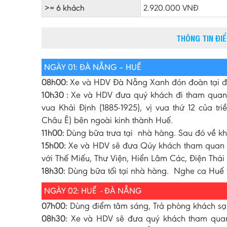
>= 6 khách
2.920.000 VNĐ
THÔNG TIN ĐI
NGÀY 01: ĐÀ NẴNG – HUẾ
08h00:
Xe và HDV Đà Nẵng Xanh đón đoàn tại đi
10h30 :
Xe và HDV đưa quý khách đi tham quan 
vua Khải Định (1885-1925), vị vua thứ 12 của tr
Châu Ê) bên ngoài kinh thành Huế.
11h00:
Dùng bữa trưa tại nhà hàng. Sau đó về k
15h00:
Xe và HDV sẽ đưa Qúy khách tham quan Đạ
với Thế Miếu, Thư Viện, Hiển Lâm Các, Điện Th
18h30:
Dùng bữa tối tại nhà hàng. Nghe ca Huế
NGÀY 02: HUẾ - ĐÀ NẴNG
07h00:
Dùng điểm tâm sáng, Trả phòng khách sạ
08h30:
Xe và HDV sẽ đưa quý khách tham quan 