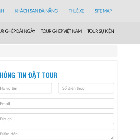
NH
KHÁCH SẠN ĐÀ NẴNG
THUÊ XE
SITE MAP
UR GHÉP DÀI NGÀY
TOUR GHÉP VIỆT NAM
TOUR SỰ KIỆN
HÔNG TIN ĐẶT TOUR