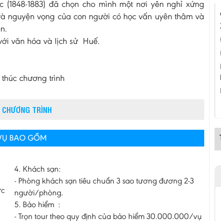
ức (1848-1883) đã chọn cho mình một nơi yên nghỉ xứng
h và nguyện vọng của con người có học vấn uyên thâm và
n.
ới văn hóa và lịch sử Huế.
 thúc chương trình
 CHƯƠNG TRÌNH
 VỤ BAO GỒM
4. Khách sạn:
- Phòng khách sạn tiêu chuẩn 3 sao tương đương 2-3
ức
người/phòng.
5. Bảo hiểm :
- Trọn tour theo quy định của bảo hiểm 30.000.000/vụ