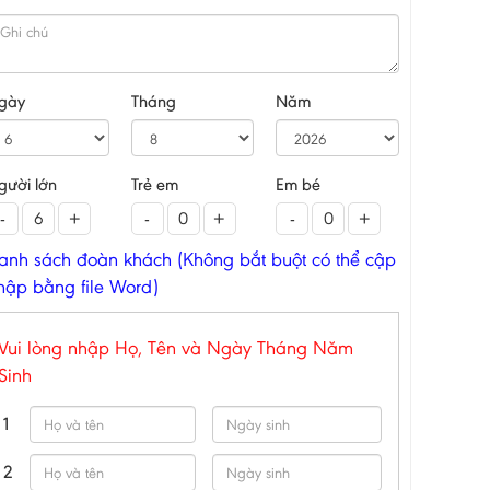
gày
Tháng
Năm
gười lớn
Trẻ em
Em bé
-
+
-
+
-
+
anh sách đoàn khách (Không bắt buột có thể cập
hập bằng file Word)
Vui lòng nhập Họ, Tên và Ngày Tháng Năm
Sinh
1
2