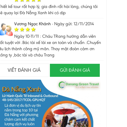
Thiết kế tour rất hợp lý, gia đình rất hài lòng, chúng tôi
sẽ quay lại Đà Nẵng Xanh khi có dịp
Vương Ngọc Khánh
-
Ngày gửi: 12/11/2014
Ngày 10-11/11 : Cháu TRang hướng dẫn viên
rất tuyệt vời .Bác tài xế lái xe an toàn và chuẩn .Chuyến
du lịch thành công mỹ mãn. Thay mặt đoàn cảm ơn
công ty ,bác tài và cháu Trang
VIẾT ĐÁNH GIÁ
GỬI ĐÁNH GIÁ