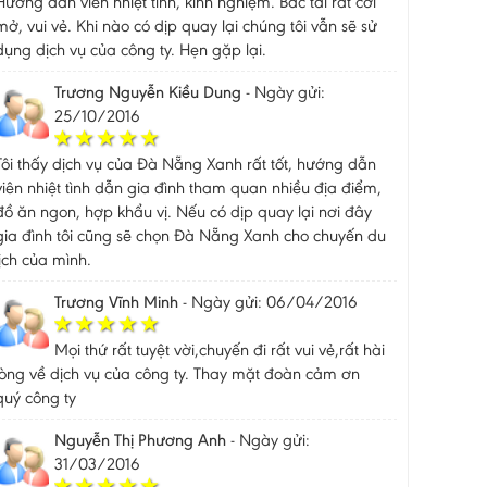
Hướng dẫn viên nhiệt tình, kinh nghiệm. Bác tài rất cởi
mở, vui vẻ. Khi nào có dịp quay lại chúng tôi vẫn sẽ sử
dụng dịch vụ của công ty. Hẹn gặp lại.
Trương Nguyễn Kiều Dung
-
Ngày gửi:
25/10/2016
Tôi thấy dịch vụ của Đà Nẵng Xanh rất tốt, hướng dẫn
viên nhiệt tình dẫn gia đình tham quan nhiều địa điểm,
đồ ăn ngon, hợp khẩu vị. Nếu có dịp quay lại nơi đây
gia đình tôi cũng sẽ chọn Đà Nẵng Xanh cho chuyến du
lịch của mình.
Trương Vĩnh Minh
-
Ngày gửi: 06/04/2016
Mọi thứ rất tuyệt vời,chuyến đi rất vui vẻ,rất hài
lòng về dịch vụ của công ty. Thay mặt đoàn cảm ơn
quý công ty
Nguyễn Thị Phương Anh
-
Ngày gửi:
31/03/2016