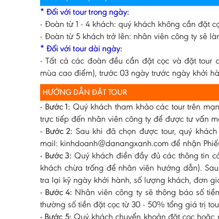
* Đối với tour trong ngày:
- Đoàn từ 1 - 4 khách: quý khách không cần đặt cọ
- Đoàn từ 5 khách trở lên: nhân viên công ty sẽ 
* Đối với tour dài ngày:
- Tất cả các đoàn đều cần đặt cọc và đặt tour 
mùa cao điểm), trước 03 ngày trước ngày khởi hà
HƯỚNG DẪN ĐẶT TOUR
- Bước 1:
Quý khách tham khảo các tour trên mạng
trực tiếp đến nhân viên công ty để được tư vấn mộ
- Bước 2:
Sau khi đã chọn được tour, quý khách 
mail: kinhdoanh@danangxanh.com để nhận Phiếu
- Bước 3:
Quý khách điền đầy đủ các thông tin cá
khách chừa trống để nhân viên hướng dẫn). Sau 
tra lại kỹ ngày khởi hành, số lượng khách, đơn gi
- Bước 4:
Nhân viên công ty sẽ thông báo số tiền
thường số tiền đặt cọc từ 30 - 50% tổng giá trị tour
- Bước 5:
Quý khách chuyển khoản đặt cọc hoặc nộ