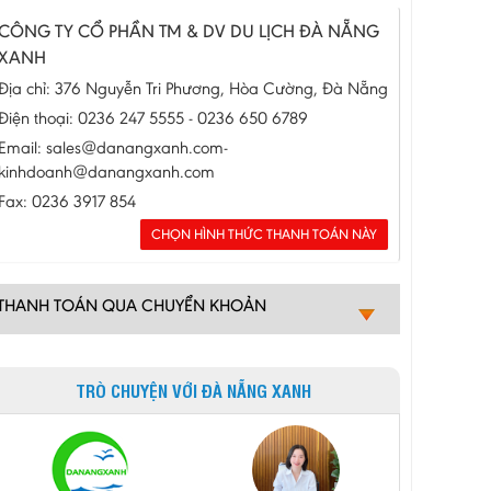
CÔNG TY CỔ PHẦN TM & DV DU LỊCH ĐÀ NẴNG
XANH
Địa chỉ: 376 Nguyễn Tri Phương, Hòa Cường, Đà Nẵng
Điện thoại: 0236 247 5555 - 0236 650 6789
Email: sales@danangxanh.com-
kinhdoanh@danangxanh.com
Fax: 0236 3917 854
THANH TOÁN QUA CHUYỂN KHOẢN
TRÒ CHUYỆN VỚI ĐÀ NẴNG XANH