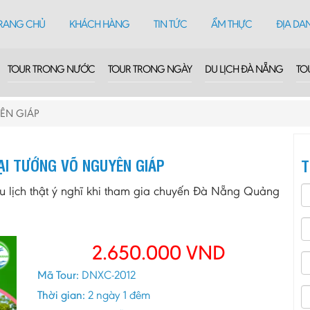
RANG CHỦ
KHÁCH HÀNG
TIN TỨC
ẨM THỰC
ĐỊA DA
TOUR TRONG NƯỚC
TOUR TRONG NGÀY
DU LỊCH ĐÀ NẴNG
TO
YÊN GIÁP
ẠI TƯỚNG VÕ NGUYÊN GIÁP
T
 lịch thật ý nghĩ khi tham gia chuyến Đà Nẵng Quảng
2.650.000
VND
Mã Tour:
DNXC-2012
Thời gian:
2 ngày 1 đêm