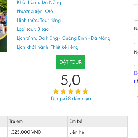
Khởi hành:
Đà Nẵng
Phương tiện:
Ôtô
Hình thức:
Tour riêng
N
Loại tour:
3 sao
Lịch trình:
Đà Nẵng - Quảng Bình - Đà Nẵng
Lịch khởi hành:
Thiết kế riêng
N
ĐẶT TOUR
D
5,0
n
Tổng số
8
đánh giá
Trẻ em
Em bé
1.325.000 VNĐ
Liên hệ