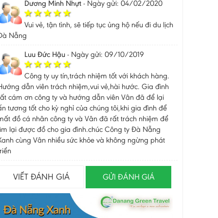
Dương Minh Nhựt
-
Ngày gửi: 04/02/2020
Vui vẻ, tận tình, sẽ tiếp tục ủng hộ nếu đi du lịch
Đà Nẵng
Luu Đức Hậu
-
Ngày gửi: 09/10/2019
Công ty uy tín,trách nhiệm tốt với khách hàng.
Hướng dẫn viên trách nhiệm,vui vẻ,hài hước. Gia đình
rất cám ơn công ty và hướng dẫn viên Vân đã để lại
ấn tương tốt cho kỳ nghỉ của chúng tôi,khi gia đình để
mất đồ cá nhân công ty và Vân đã rất trách nhiệm để
tìm lại được đồ cho gia đình.chúc Công ty Đà Nẵng
Xanh cùng Vân nhiều sức khỏe và không ngừng phát
triển
VIẾT ĐÁNH GIÁ
GỬI ĐÁNH GIÁ