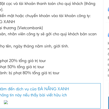
 đặt cọc và tài khoản thanh toán cho quý khách (thông
).
iền mặt hoặc chuyển khoản vào tài khoản công ty:
ANG XANH
ại thương (Vietcombank)
hoản, nhân viên công ty sẽ gởi cho quý khách bản scan
ọ tên, ngày tháng năm sinh, giới tính.
phạt 20% tổng giá trị tour
hạt 50% tổng giá trị tour
ành: bị phạt 80% tổng giá trị tour
tâm đến dịch vụ của ĐÀ NẴNG XANH
ông tin này nếu thấy bài viết hữu ích