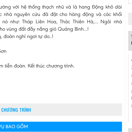
ờng với hệ thống thạch nhũ và là hang Động khô dài
c nhà nguyên cứu đã đặt cho hàng động và các khối
 nó như: Tháp Liên Hoa, Thác Thiên Hà,... Ngôi nhà
cho vùng đất đầy nắng gió Quảng Bình...!
 đoàn nghỉ ngơi tự do..!
Sơn
tiễn đoàn. Kết thúc chương trình.
 CHƯƠNG TRÌNH
 VỤ BAO GỒM