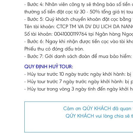
- Bước 4: Nhân viên công ty sẽ thông báo số tiền
thường số tiền đặt cọc từ 30 - 50% tổng giá trị tour
- Bước 5: Quý khách chuyển khoản đặt cọc bằng t
Tên tài khoản: CTCP TM VA DV DU LICH DA N
Số tài khoản: 0041000119764 tại Ngân hàng Ngo
- Bước 6: Ngay khi nhận được tiền cọc vào tài k
Phiếu thu có đóng dấu tròn.
- Bước 7: Gởi danh sách đoàn để mua bảo hiểm: h
QUY ĐỊNH HUỶ TOUR:
- Hủy tour trước 10 ngày trước ngày khởi hành: bị 
- Hủy tour trước 7 ngày trước ngày khởi hành: bị p
- Hủy tour trong vòng 3 ngày tính đến ngày khởi h
Cảm ơn QÚY KHÁCH đã quan 
QÚY KHÁCH vui lòng chia sẽ th