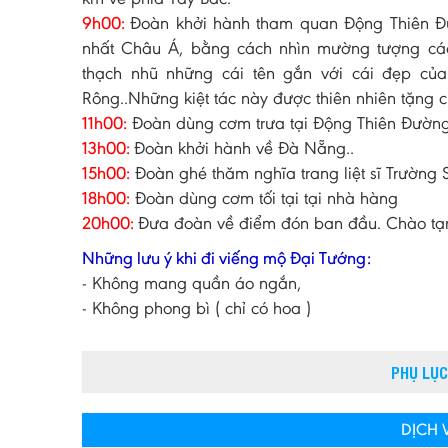
9h00:
Đoàn khởi hành tham quan Động Thiên Đư
nhất Châu Á, bằng cách nhìn mường tượng cá
thạch nhũ những cái tên gắn với cái đẹp của
Rông..Những kiệt tác này được thiên nhiên tặng 
11h00:
Đoàn dùng cơm trưa tại Động Thiên Đường,
13h00:
Đoàn khởi hành về Đà Nẵng..
15h00:
Đoàn ghé thăm nghĩa trang liệt sĩ Trường 
18h00:
Đoàn dùng cơm tối tại tại nhà hàng
20h00:
Đưa đoàn về điểm đón ban đầu. Chào tạm 
Những lưu ý khi đi viếng mộ Đại Tướng:
- Không mang quần áo ngắn,
- Không phong bì ( chỉ có hoa )
PHỤ LỤC
DỊCH