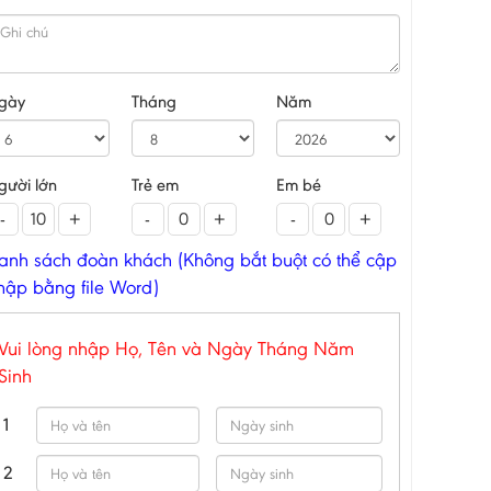
gày
Tháng
Năm
gười lớn
Trẻ em
Em bé
-
+
-
+
-
+
anh sách đoàn khách (Không bắt buột có thể cập
hập bằng file Word)
Vui lòng nhập Họ, Tên và Ngày Tháng Năm
Sinh
1
2