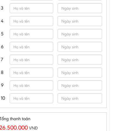
3
4
5
6
7
8
9
10
Tổng thanh toán
26.500.000
VNĐ