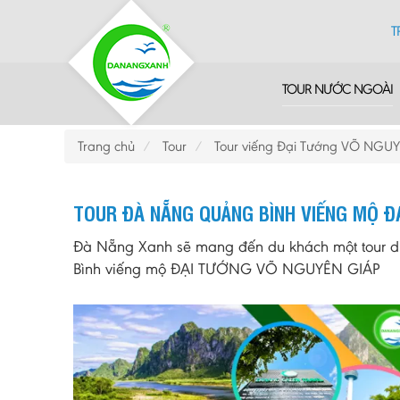
T
TOUR NƯỚC NGOÀI
Trang chủ
Tour
Tour viếng Đại Tướng VÕ NGU
TOUR ĐÀ NẴNG QUẢNG BÌNH VIẾNG MỘ Đ
Đà Nẵng Xanh sẽ mang đến du khách một tour du
Bình viếng mộ ĐẠI TƯỚNG VÕ NGUYÊN GIÁP