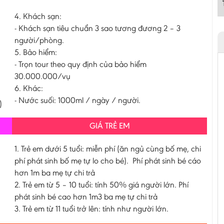
4. Khách sạn:
- Khách sạn tiêu chuẩn 3 sao tương đương 2 – 3
người/phòng.
5. Bảo hiểm:
- Trọn tour theo quy định của bảo hiểm
30.000.000/vụ
6. Khác:
- Nước suối: 1000ml / ngày / người.
)
GIÁ TRẺ EM
1. Trẻ em dưới 5 tuổi: miễn phí (ăn ngủ cùng bố mẹ, chi
phí phát sinh bố mẹ tự lo cho bé). Phí phát sinh bé cáo
hơn 1m ba mẹ tự chi trả
2. Trẻ em từ 5 – 10 tuổi: tính 50% giá người lớn. Phí
phát sinh bé cao hơn 1m3 ba mẹ tự chi trả
3. Trẻ em từ 11 tuổi trở lên: tính như người lớn.