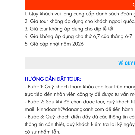
1. Quý khách vui lòng cung cấp danh sách đoàn gồ
2. Giá tour không áp dụng cho khách ngoại quốc
3. Giá tour không áp dụng cho dịp lễ tết
4. Giá không áp dụng cho thứ 6,7 của tháng 6-7
5. Giá cập nhật năm 2026
VỀ QUY
HƯỚNG DẪN ĐẶT TOUR:
- Bước 1: Quý khách tham khảo các tour trên mạng
trực tiếp đến nhân viên công ty để được tư vấn mộ
- Bước 2: Sau khi đã chọn được tour, quý khách l
mail: kinhdoanh@danangxanh.com để tiến hành l
- Bước 3: Quý khách điền đầy đủ các thông tin cá
thông tin cần thiết, quý khách kiểm tra lại kỹ ngà
có sự nhầm lẫn.