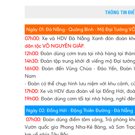
THÔNG TIN ĐI
Ngày 01: Đà Nẵng - Quảng Bình - Mộ Đại Tướng 
07h00:
Xe và HDV Đà Nẵng Xanh đón đoàn khở
dân tộc VÕ NGUYÊN GIÁP
.
12h00:
Đoàn dùng cơm trưa tại nhà hàng tại thà
14h30:
Đoàn tập trung khởi đi viếng mộ Đại tướn
16h00:
Đoàn đến Vũng Chùa - Đảo Yến, Đoàn làm
Nam
- Đoàn có thể chụp hình lưu niệm với khu cảnh, 
17h00:
Xe và HDV đưa đoàn về lại Đồng Hới, đoàn
19h00:
Đoàn dùng cơm tối tại nhà hàng, nghỉ đêm
Ngày 02: Đồng Hới - Động Thiên Đường - Đà Nẵng
07h00:
Đoàn dùng điểm tâm sáng, Trả phòng khá
Vườn quốc gia Phong Nha-Kẻ Bàng, xã Sơn Trạch
km về phía Tây Bắc.