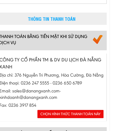
THÔNG TIN THANH TOÁN
THANH TOÁN BẰNG TIỀN MẶT KHI SỬ DỤNG
DỊCH VỤ
CÔNG TY CỔ PHẦN TM & DV DU LỊCH ĐÀ NẴNG
XANH
Địa chỉ: 376 Nguyễn Tri Phương, Hòa Cường, Đà Nẵng
Điện thoại: 0236 247 5555 - 0236 650 6789
Email: sales@danangxanh.com-
kinhdoanh@danangxanh.com
Fax: 0236 3917 854