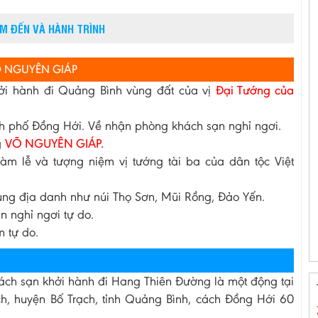
ỂM ĐẾN VÀ HÀNH TRÌNH
VÕ NGUYÊN GIÁP
i hành đi Quảng Bình vùng đất của vị
Đại Tướng của
nh phố Đồng Hới. Về nhận phòng khách sạn nghỉ ngơi.
g
VÕ NGUYÊN GIÁP.
 lễ và tượng niệm vị tướng tài ba của dân tộc Việt
cùng địa danh như núi Thọ Sơn, Mũi Rồng, Đảo Yến.
 nghỉ ngơi tự do.
 tự do.
ch sạn khởi hành đi Hang Thiên Đường là một động tại
, huyện Bố Trạch, tỉnh Quảng Bình, cách Đồng Hới 60