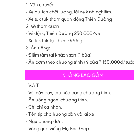
1. Vận chuyển:
- Xe du lịch chất lượng, lái xe kinh nghiệm.
- Xe tuk tuk tham quan động Thiên Đường
2. Vé tham quan:
- Vé động Thiên Đường 250.000/vé
- Xe tuk tuk tại Thiên Đường
3. Ăn uống:
- Điểm tâm tại khách sạn (1 bữa)
- Ăn cơm theo chương trình (4 bữa * 150.000đ/suất
KHÔNG BAO GỒM
- V.A.T
- Vé máy bay, tàu hỏa trong chương trình.
- Ăn uống ngoài chương trình.
- Chi phí cá nhân.
- Tiền tip cho hướng dẫn và lái xe
- Ngủ phòng đơn.
- Vòng qua viếng Mộ Bác Giáp