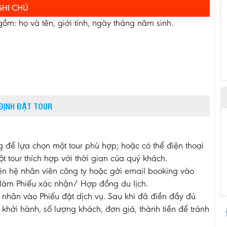
GHI CHÚ
m: họ và tên, giới tính, ngày tháng năm sinh.
.
 ĐỊNH ĐẶT TOUR
 để lựa chọn một tour phù hợp; hoặc có thể điện thoại
t tour thích hợp với thời gian của quý khách.
iên hệ nhân viên công ty hoặc gởi email booking vào
àm Phiếu xác nhận/ Hợp đồng du lịch.
 nhân vào Phiếu đặt dịch vụ. Sau khi đã điền đầy đủ
y khởi hành, số lượng khách, đơn giá, thành tiền để tránh