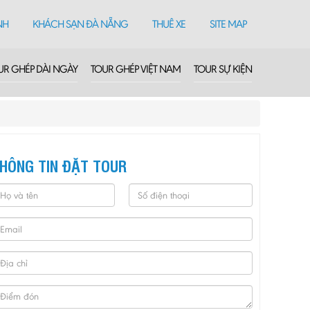
NH
KHÁCH SẠN ĐÀ NẴNG
THUÊ XE
SITE MAP
UR GHÉP DÀI NGÀY
TOUR GHÉP VIỆT NAM
TOUR SỰ KIỆN
HÔNG TIN ĐẶT TOUR