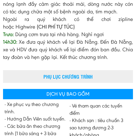
nóng lạnh đầy cảm giác thoải mái, dòng nước này cón
có tác dụng chữa một số bệnh ngoài da, tim mạch.
Ngoài ra quý khách có thể chơi zipline
hoặc Highwire
(CHI PHÍ TỰ TÚC)
Trưa:
Dùng cơm trưa tại nhà hàng. Nghỉ ngơi
14h30:
Xe đưa quý khách về lại Đà Nẵng. Đến Đà Nẵng,
xe và HDV đưa quý khách về lại điểm đón ban đầu. Chia
tay đoàn và hẹn gặp lại. Kết thúc chương trình.
PHỤ LỤC CHƯƠNG TRÌNH
DỊCH VỤ BAO GỒM
- Xe phục vụ theo chương
- Vé tham quan các tuyến
trình.
điểm
- Hướng Dẫn Viên suốt tuyến.
- Khách sạn : tiêu chuẩn 3
- Các bữa ăn theo chương
sao tương đương 2-3
trình (1 bữa sáng + 3 bữa
khách/phòng