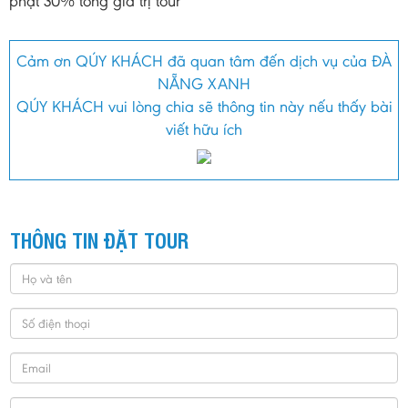
phạt 30% tổng giá trị tour
Cảm ơn QÚY KHÁCH đã quan tâm đến dịch vụ của ĐÀ
NẴNG XANH
QÚY KHÁCH vui lòng chia sẽ thông tin này nếu thấy bài
viết hữu ích
THÔNG TIN ĐẶT TOUR