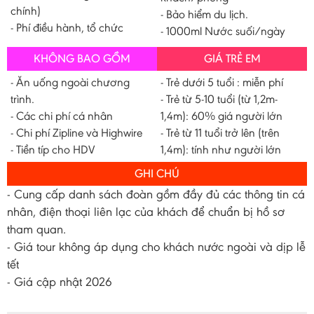
chính)
- Bảo hiểm du lịch.
- Phí điều hành, tổ chức
- 1000ml Nước suối/ngày
KHÔNG BAO GỒM
GIÁ TRẺ EM
- Ăn uống ngoài chương
- Trẻ dưới 5 tuổi : miễn phí
trình.
- Trẻ từ 5-10 tuổi (từ 1,2m-
- Các chi phí cá nhân
1,4m): 60% giá người lớn
- Chi phí Zipline và Highwire
- Trẻ từ 11 tuổi trở lên (trên
- Tiền típ cho HDV
1,4m): tính như người lớn
GHI CHÚ
- Cung cấp danh sách đoàn gồm đầy đủ các thông tin cá
nhân, điện thoại liên lạc của khách để chuẩn bị hồ sơ
tham quan.
- Giá tour không áp dụng cho khách nước ngoài và dịp lễ
tết
- Giá cập nhật 2026