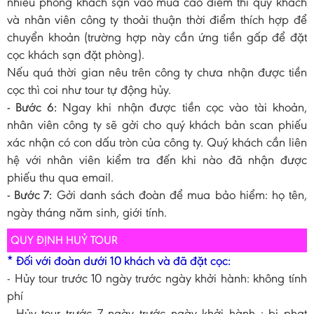
nhiều phòng khách sạn vào mùa cao điểm thì quý khách
và nhân viên công ty thoải thuận thời điểm thích hợp để
chuyển khoản (trường hợp này cần ứng tiền gấp để đặt
cọc khách sạn đặt phòng).
Nếu quá thời gian nêu trên công ty chưa nhận được tiền
cọc thì coi như tour tự động hủy.
- Bước 6:
Ngay khi nhận được tiền cọc vào tài khoản,
nhân viên công ty sẽ gởi cho quý khách bản scan phiếu
xác nhận có con dấu tròn của công ty. Quý khách cần liên
hệ với nhân viên kiểm tra đến khi nào đã nhận được
phiếu thu qua email.
- Bước 7:
Gởi danh sách đoàn để mua bảo hiểm: họ tên,
ngày tháng năm sinh, giới tính.
QUY ĐỊNH HUỶ TOUR
* Đối với đoàn dưới 10 khách và đã đặt cọc:
- Hủy tour trước 10 ngày trước ngày khởi hành: không tính
phí
- Hủy tour trước 7 ngày trước ngày khởi hành : bị phạt