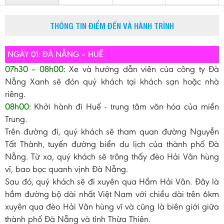
THÔNG TIN ĐIỂM ĐẾN VÀ HÀNH TRÌNH
NGÀY 01: ĐÀ NẴNG – HUẾ
07h30 – 08h00:
Xe và hướng dẫn viên của công ty Đà
Nẵng Xanh sẽ đón quý khách tại khách sạn hoặc nhà
riêng.
08h00:
Khởi hành đi Huế - trung tâm văn hóa của miền
Trung.
Trên đường đi, quý khách sẽ tham quan đường Nguyễn
Tất Thành, tuyến đường biển du lịch của thành phố Đà
Nẵng. Từ xa, quý khách sẽ trông thấy đèo Hải Vân hùng
vĩ, bao bọc quanh vịnh Đà Nẵng.
Sau đó, quý khách sẽ đi xuyên qua Hầm Hải Vân. Đây là
hầm đường bộ dài nhất Việt Nam với chiều dài trên 6km
xuyên qua đèo Hải Vân hùng vĩ và cũng là biên giới giữa
thành phố Đà Nẵng và tỉnh Thừa Thiên.