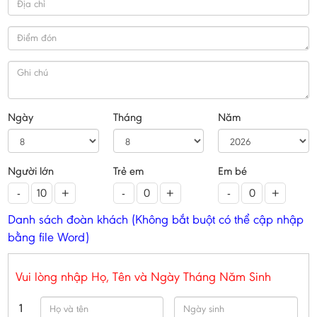
Ngày
Tháng
Năm
Người lớn
Trẻ em
Em bé
-
+
-
+
-
+
Danh sách đoàn khách (Không bắt buột có thể cập nhập
bằng file Word)
Vui lòng nhập Họ, Tên và Ngày Tháng Năm Sinh
1