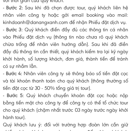
với thời gian của quý khách.
- Bước 2:
Sau khi đã chọn được tour, quý khách liên hệ
nhân viên công ty hoặc gởi email booking vào mail:
kinhdoanh@danangxanh.com để nhận Phiếu đặt dịch vụ.
- Bước 3:
Quý khách điền đầy đủ các thông tin cá nhân
vào Phiếu đặt dịch vụ (thông tin nào chưa rõ quý khách
chừa trống để nhân viên hướng dẫn). Sau khi đã điền
đầy đủ thông tin cần thiết, quý khách kiểm tra lại kỹ ngày
khởi hành, số lượng khách, đơn giá, thành tiền để tránh
có sự nhầm lẫn.
- Bước 4:
Nhân viên công ty sẽ thông báo số tiền đặt cọc
và tài khoản thanh toán cho quý khách (thông thường số
tiền đặt cọc từ 30 - 50% tổng giá trị tour).
- Bước 5:
Quý khách chuyển khoản đặt cọc hoặc nộp
bằng tiền mặt cho công ty để công ty có thể tổ chức tour
cho quý khách (chậm nhất trước 03 ngày trước ngày khởi
hành tour).
Quý khách lưu ý: đối với trường hợp đoàn lớn cần giữ