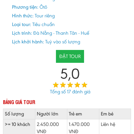
Phương tiện:
Ôtô
Hình thức:
Tour riêng
Loại tour:
Tiêu chuẩn
Lịch trình:
Đà Nẵng - Thanh Tân - Huế
Lịch khởi hành:
Tuỳ vào số lượng
ĐẶT TOUR
5,0
Tổng số
17
đánh giá
BẢNG GIÁ TOUR
Số lượng
Người lớn
Trẻ em
Em bé
>= 10 khách
2.450.000
1.470.000
Liên hệ
VNĐ
VNĐ