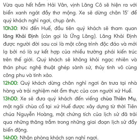
Vừa qua hết hầm Hải Vân, vịnh Lăng Cô sẽ hiện ra với
biển xanh ngát đầy thơ mộng. Xe sẽ dừng chân 15’ để
quý khách nghỉ ngơi, chụp ảnh.
10h30
: Khi đến Huế, đầu tiên quý khách sẽ tham quan
lăng Khải Định
(còn gọi là Ứng Lăng). Lăng Khải Định
được người đời sau coi là một công trình độc đáo và mới
lạ bởi nó là sự kết hợp của nhiều trường phái kiến trúc
trên thế giới. Quý khách sẽ không khỏi ngạc nhiên và
thán phục nghệ thuật ghép sành sứ, thủy tinh vô cùng
công phu và tinh xảo.
12h00:
Quý khách dừng chân nghỉ ngơi ăn trưa tại nhà
hàng và trải nghiệm nét ẩm thực của con người xứ Huế.
13h00:
Xe sẽ đưa quý khách đến viếng
chùa Thiên Mụ
,
một ngôi chùa cổ tại xứ Huế được xây dựng từ thời Tiên
chúa Nguyễn Hoàng, một chứng tích của lịch sử đã trải
qua những thăng trầm trong những giai đoạn lịch sử đầy
biến động.
14h00:
Nhận phòng khách sạn nghỉ ngơi.