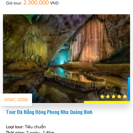
2.300.000
Giá tour:
VND
DNXC-2008
Tour Đà Nẵng Động Phong Nha Quảng Bình
Loại tour:
Tiêu chuẩn
Thời gian:
2 ngày - 1 đêm