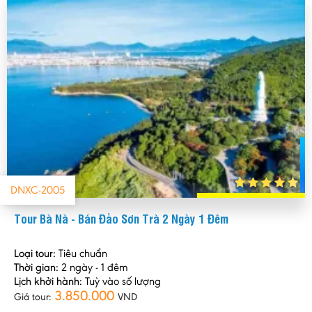
DNXC-2005
Tour Bà Nà - Bán Đảo Sơn Trà 2 Ngày 1 Đêm
Loại tour:
Tiêu chuẩn
Thời gian:
2 ngày - 1 đêm
Lịch khởi hành:
Tuỳ vào số lượng
3.850.000
Giá tour:
VND