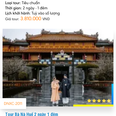
Loại tour:
Tiêu chuẩn
Thời gian:
2 ngày - 1 đêm
Lịch khởi hành:
Tuỳ vào số lượng
3.810.000
Giá tour:
VND
DNXC-2011
Tour Bà Nà Huế 2 ngày 1 đêm