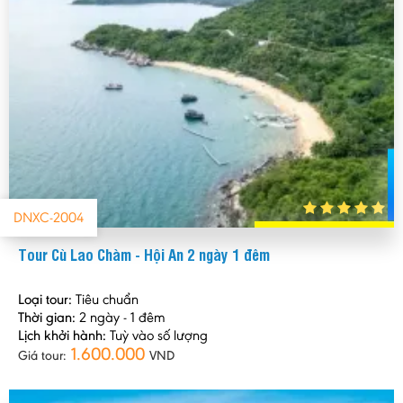
DNXC-2004
Tour Cù Lao Chàm - Hội An 2 ngày 1 đêm
Loại tour:
Tiêu chuẩn
Thời gian:
2 ngày - 1 đêm
Lịch khởi hành:
Tuỳ vào số lượng
1.600.000
Giá tour:
VND