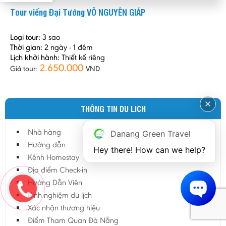
Tour viếng Đại Tướng VÕ NGUYÊN GIÁP
Loại tour:
3 sao
Thời gian:
2 ngày - 1 đêm
Lịch khởi hành:
Thiết kế riêng
2.650.000
Giá tour:
VND
THÔNG TIN DU LICH
Nhà hàng
Danang Green Travel
Hướng dẫn
Hey there! How can we help?
Kênh Homestay
Địa điểm Check-in
Hướng Dẫn Viên
Kinh nghiệm du lịch
Xác nhận thương hiệu
Điểm Tham Quan Đà Nẵng