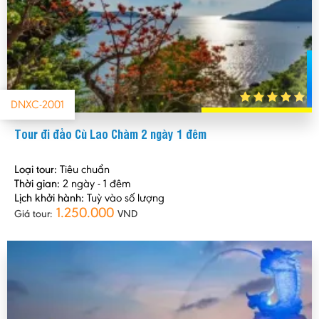
DNXC-2001
Tour đi đảo Cù Lao Chàm 2 ngày 1 đêm
Loại tour:
Tiêu chuẩn
Thời gian:
2 ngày - 1 đêm
Lịch khởi hành:
Tuỳ vào số lượng
1.250.000
Giá tour:
VND