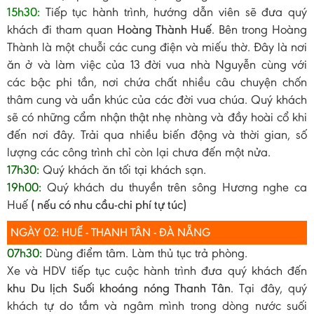
15h30:
Tiếp tục hành trình, hướng dẫn viên sẽ đưa quý
khách đi tham quan
Hoàng Thành Huế
. Bên trong Hoàng
Thành là một chuỗi các cung điện và miếu thờ. Đây là nơi
ăn ở và làm việc của 13 đời vua nhà Nguyễn cùng với
các bậc phi tần, nơi chứa chất nhiều câu chuyện chốn
thâm cung và uẩn khúc của các đời vua chúa. Quý khách
sẽ có những cẩm nhận thật nhẹ nhàng và đầy hoài cổ khi
đến nơi đây. Trải qua nhiều biến động và thời gian, số
lượng các công trình chỉ còn lại chưa đến một nửa.
17h30:
Quý khách ăn tối tại khách sạn.
19h00:
Quý khách du thuyền trên sông Hương nghe ca
Huế
( nếu có nhu cầu-chi phí tự túc)
NGÀY 02: HUẾ - THANH TÂN - ĐÀ NẴNG
07h30:
Dùng điểm tâm. Làm thủ tục trả phòng.
Xe và HDV tiếp tục cuộc hành trình đưa quý khách đến
khu Du lịch Suối khoáng nóng Thanh Tân
. Tại đây, quý
khách tự do tắm và ngâm mình trong dòng nước suối