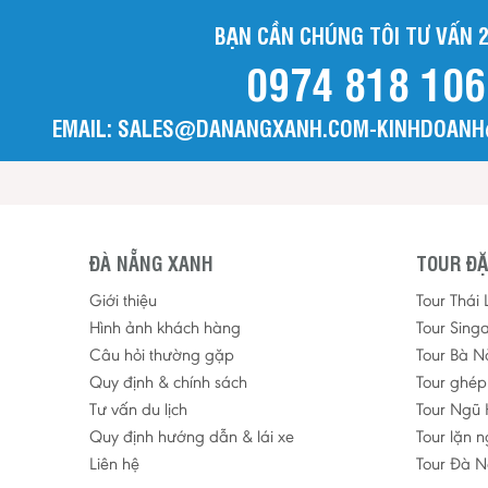
BẠN CẦN CHÚNG TÔI TƯ VẤN 2
0974 818 106
EMAIL: SALES@DANANGXANH.COM-KINHDOAN
ĐÀ NẴNG XANH
TOUR ĐẶ
Giới thiệu
Tour Thái
Hình ảnh khách hàng
Tour Sing
Câu hỏi thường gặp
Tour Bà N
Quy định & chính sách
Tour ghé
Tư vấn du lịch
Tour Ngũ 
Quy định hướng dẫn & lái xe
Tour lặn 
Liên hệ
Tour Đà N