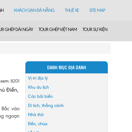
NH
KHÁCH SẠN ĐÀ NẴNG
THUÊ XE
SITE MAP
UR GHÉP DÀI NGÀY
TOUR GHÉP VIỆT NAM
TOUR SỰ KIỆN
DANH MỤC ĐỊA DANH
Vị trí địa lý
 xem:
8201
Khu du lịch
hú Điền,
Các bãi biển
Di tích, thắng cảnh
a Bắc vào
Nhà thờ
ởng ngoạn
Đền, chùa