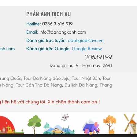
Quảng Ninh
PHẢN ÁNH DỊCH VỤ
Quảng Trị
Sóc Trăng
Hotline:
0236 3 616 919
Email:
info@danangxanh.com
Sơn La
Đánh giá trực tuyến:
danhgiadichvu.vn
Tây Ninh
anh.com
Đánh giá trên Google:
Google Review
Thái Bình
20639199
Thái Nguyên
Đang online: 9 - Hôm nay: 2641
Thừa Thiên - Huế
Trung Quốc
,
Tour Đà Nẵng đảo Jeju
,
Tour Nhật Bản
,
Tour
Thanh Hóa
Đà Nẵng
,
Tour Cần Thơ Đà Nẵng
,
Du lịch Đà Nẵng
,
Thang
Tiền Giang
Trà Vinh
ên hệ với chúng tôi. Xin chân thành cảm ơn !
Tuyên Quang
Vĩnh Long
Vĩnh Phúc