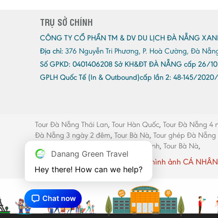
TRỤ SỞ CHÍNH
CÔNG TY CỔ PHẦN TM & DV DU LỊCH ĐÀ NẴNG XAN
Địa chỉ:
376 Nguyễn Tri Phương, P. Hoà Cường, Đà Nẵn
Số GPKD:
0401406208 Sở KH&ĐT ĐÀ NẴNG cấp 26/10
GPLH Quốc Tế (In & Outbound)cấp lần 2:
48-145/2020
Tour Đà Nẵng Thái Lan
,
Tour Hàn Quốc
,
Tour Đà Nẵng 4 
Đà Nẵng 3 ngày 2 đêm
,
Tour Bà Nà
,
Tour ghép Đà Nẵng
máy Đà Nẵng
,
Thang máy Quảng Bình
,
Tour Bà Nà
,
Danang Green Travel
Website có sử dụng một số hình ảnh CÁ NHÂN 
Hey there! How can we help?