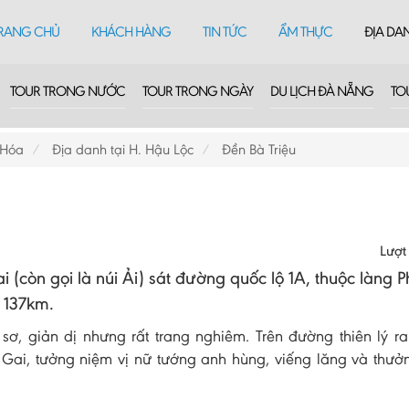
RANG CHỦ
KHÁCH HÀNG
TIN TỨC
ẨM THỰC
ĐỊA DA
TOUR TRONG NƯỚC
TOUR TRONG NGÀY
DU LỊCH ĐÀ NẴNG
TO
 Hóa
Địa danh tại H. Hậu Lộc
Đền Bà Triệu
Lượt
ai (còn gọi là núi Ải) sát đường quốc lộ 1A, thuộc làng P
 137km.
sơ, giản dị nhưng rất trang nghiêm. Trên đường thiên lý r
Gai, tưởng niệm vị nữ tướng anh hùng, viếng lăng và thư