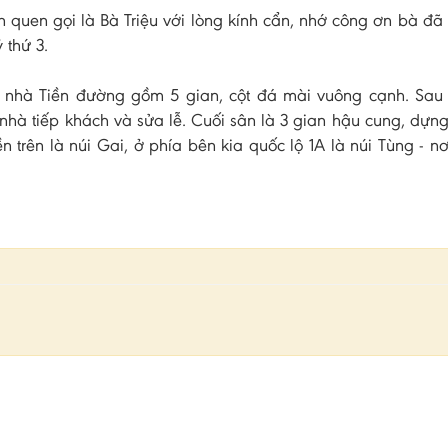
ân quen gọi là Bà Triệu với lòng kính cẩn, nhớ công ơn bà đã
 thứ 3.
à nhà Tiền đường gồm 5 gian, cột đá mài vuông cạnh. Sau
nhà tiếp khách và sửa lễ. Cuối sân là 3 gian hậu cung, dựng
 trên là núi Gai, ở phía bên kia quốc lộ 1A là núi Tùng - nơ