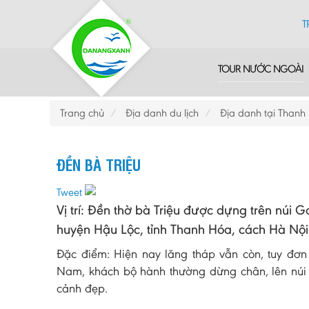
T
TOUR NƯỚC NGOÀI
Trang chủ
Địa danh du lịch
Địa danh tại Thanh
ĐỀN BÀ TRIỆU
Tweet
Vị trí: Đền thờ bà Triệu được dựng trên núi G
huyện Hậu Lộc, tỉnh Thanh Hóa, cách Hà Nội
Đặc điểm: Hiện nay lăng tháp vẫn còn, tuy đơn 
Nam, khách bộ hành thường dừng chân, lên núi 
cảnh đẹp.