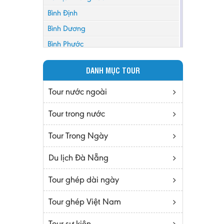
Bình Định
Bình Dương
Bình Phước
Bình Thuận
DANH MỤC TOUR
Bắc Cạn
Bắc Giang
Tour nước ngoài
Bắc Ninh
Tour trong nước
Bạc Liêu
Tour Trong Ngày
Bến Tre
Cà mau
Du lịch Đà Nẵng
Cao Bằng
Tour ghép dài ngày
Daknông
Đồng Nai
Tour ghép Việt Nam
Đồng Tháp
Tour sự kiện