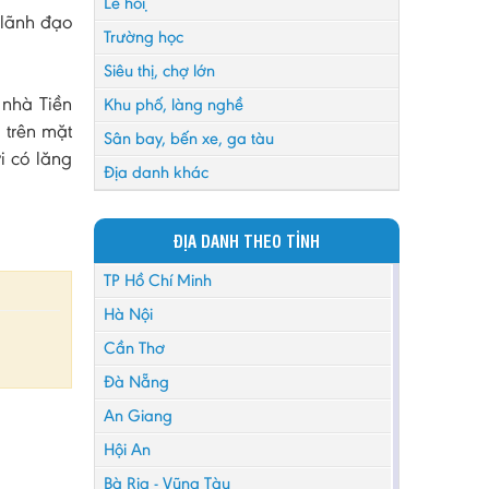
Lễ hội
 lãnh đạo
Trường học
Siêu thị, chợ lớn
 nhà Tiền
Khu phố, làng nghề
 trên mặt
Sân bay, bến xe, ga tàu
i có lăng
Địa danh khác
ĐỊA DANH THEO TỈNH
TP Hồ Chí Minh
Hà Nội
Cần Thơ
Đà Nẵng
An Giang
Hội An
Bà Rịa - Vũng Tàu