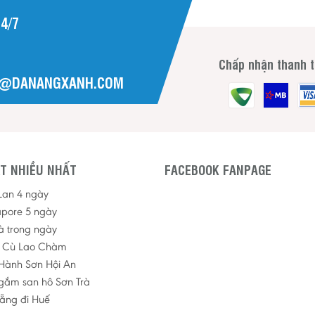
4/7
Chấp nhận thanh 
H@DANANGXANH.COM
T NHIỀU NHẤT
FACEBOOK FANPAGE
 Lan 4 ngày
apore 5 ngày
à trong ngày
p Cù Lao Chàm
Hành Sơn Hội An
ngắm san hô Sơn Trà
ẵng đi Huế