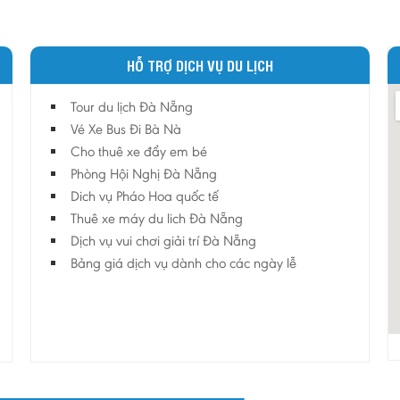
HỖ TRỢ DỊCH VỤ DU LỊCH
Tour du lịch Đà Nẵng
Vé Xe Bus Đi Bà Nà
Cho thuê xe đẩy em bé
Phòng Hội Nghị Đà Nẵng
Dich vụ Pháo Hoa quốc tế
Thuê xe máy du lich Đà Nẵng
Dịch vụ vui chơi giải trí Đà Nẵng
Bảng giá dịch vụ dành cho các ngày lễ