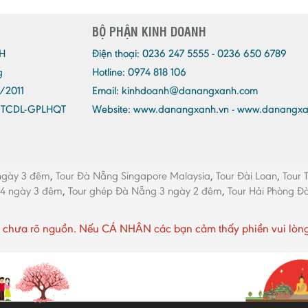
BỘ PHẬN KINH DOANH
H
Điện thoại:
0236 247 5555 - 0236 650 6789
g
Hotline: 0974 818 106
/2011
Email:
kinhdoanh@danangxanh.com
/TCDL-GPLHQT
Website: www.danangxanh.vn - www.danangx
ngày 3 đêm
,
Tour Đà Nẵng Singapore Malaysia
,
Tour Đài Loan
,
Tour 
 4 ngày 3 đêm
,
Tour ghép Đà Nẵng 3 ngày 2 đêm
,
Tour Hải Phòng 
chưa rõ nguồn. Nếu CÁ NHÂN các bạn cảm thấy phiền vui lòng li