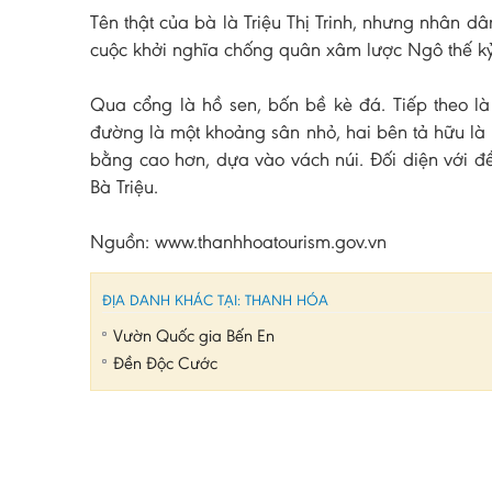
Tên thật của bà là Triệu Thị Trinh, nhưng nhân d
cuộc khởi nghĩa chống quân xâm lược Ngô thế kỷ
Qua cổng là hồ sen, bốn bề kè đá. Tiếp theo l
đường là một khoảng sân nhỏ, hai bên tả hữu là 
bằng cao hơn, dựa vào vách núi. Đối diện với đền
Bà Triệu.
Nguồn: www.thanhhoatourism.gov.vn
ĐỊA DANH KHÁC TẠI: THANH HÓA
Vườn Quốc gia Bến En
Đền Độc Cước