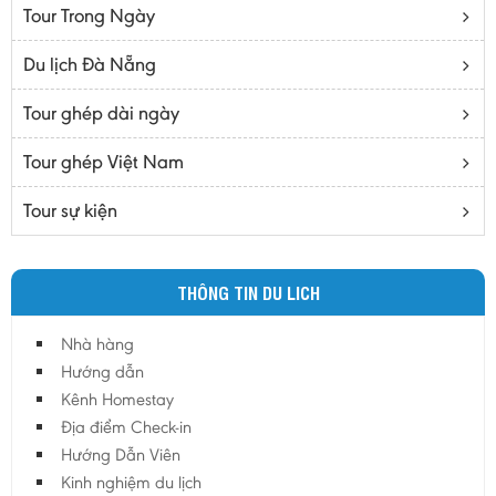
Tour Trong Ngày
Bến Tre
Cà mau
Du lịch Đà Nẵng
Cao Bằng
Tour ghép dài ngày
Daknông
Đồng Nai
Tour ghép Việt Nam
Đồng Tháp
Tour sự kiện
Đắc Lắc
Điện Biên
THÔNG TIN DU LICH
Gia Lai
Hà Giang
Nhà hàng
Hà Nam
Hướng dẫn
Hà Tĩnh
Kênh Homestay
Địa điểm Check-in
Hà Tây
Hướng Dẫn Viên
Hòa Bình
Kinh nghiệm du lịch