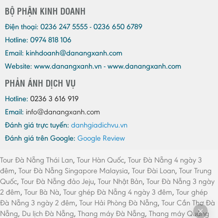
BỘ PHẬN KINH DOANH
Điện thoại:
0236 247 5555 - 0236 650 6789
Hotline: 0974 818 106
Email:
kinhdoanh@danangxanh.com
Website: www.danangxanh.vn - www.danangxanh.com
PHẢN ÁNH DỊCH VỤ
Hotline:
0236 3 616 919
Email:
info@danangxanh.com
Đánh giá trực tuyến:
danhgiadichvu.vn
Đánh giá trên Google:
Google Review
Tour Đà Nẵng Thái Lan
,
Tour Hàn Quốc
,
Tour Đà Nẵng 4 ngày 3
đêm
,
Tour Đà Nẵng Singapore Malaysia
,
Tour Đài Loan
,
Tour Trung
Quốc
,
Tour Đà Nẵng đảo Jeju
,
Tour Nhật Bản
,
Tour Đà Nẵng 3 ngày
2 đêm
,
Tour Bà Nà
,
Tour ghép Đà Nẵng 4 ngày 3 đêm
,
Tour ghép
Đà Nẵng 3 ngày 2 đêm
,
Tour Hải Phòng Đà Nẵng
,
Tour Cần Thơ Đà
Nẵng
,
Du lịch Đà Nẵng
,
Thang máy Đà Nẵng
,
Thang máy Quảng