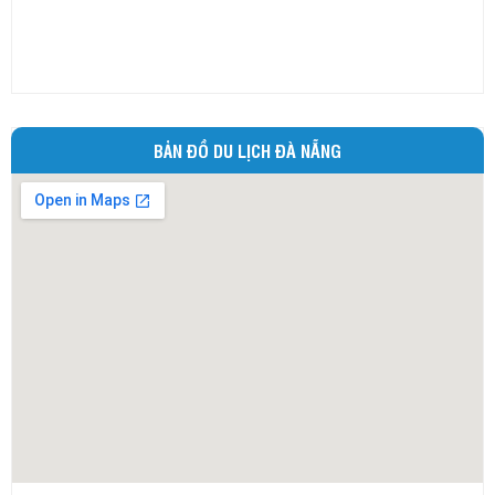
Ninh Thuận
Phú Thọ
Phú Yên
Quảng Bình
BẢN ĐỒ DU LỊCH ĐÀ NẴNG
Quảng Nam
Quảng Ngãi
Quảng Ninh
Quảng Trị
Sóc Trăng
Sơn La
Tây Ninh
Thái Bình
Thái Nguyên
Thừa Thiên - Huế