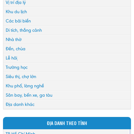
Vị trí địa lý
Khu du lịch
Các bãi biển
Di tích, thắng cảnh
Nhà thờ
Đền, chùa
Lễ hội
Trường học
Siêu thị, chợ lớn
Khu phố, làng nghề
Sân bay, bến xe, ga tàu
Địa danh khác
ĐỊA DANH THEO TỈNH
TP Hồ Chí Minh