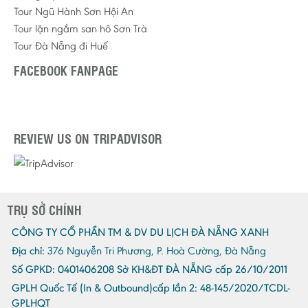
Tour Ngũ Hành Sơn Hội An
Tour lặn ngắm san hô Sơn Trà
Tour Đà Nẵng đi Huế
FACEBOOK FANPAGE
REVIEW US ON TRIPADVISOR
TRỤ SỞ CHÍNH
CÔNG TY CỔ PHẦN TM & DV DU LỊCH ĐÀ NẴNG XANH
Địa chỉ:
376 Nguyễn Tri Phương, P. Hoà Cường, Đà Nẵng
Số GPKD:
0401406208 Sở KH&ĐT ĐÀ NẴNG cấp 26/10/2011
GPLH Quốc Tế (In & Outbound)cấp lần 2:
48-145/2020/TCDL-
GPLHQT