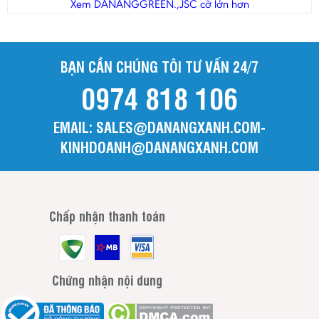
Thanh Hóa
Xem DANANGGREEN.,JSC cỡ lớn hơn
Tiền Giang
Trà Vinh
BẠN CẦN CHÚNG TÔI TƯ VẤN 24/7
Tuyên Quang
0974 818 106
Vĩnh Long
Vĩnh Phúc
EMAIL: SALES@DANANGXANH.COM-
Yên Bái
KINHDOANH@DANANGXANH.COM
Chấp nhận thanh toán
Chứng nhận nội dung