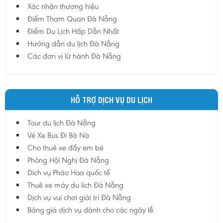
Hậu Giang
Xác nhận thương hiệu
Hải Dương
Điểm Tham Quan Đà Nẵng
Điểm Du Lịch Hấp Dẫn Nhất
Hải Phòng
Hướng dẫn du lịch Đà Nẵng
Hưng Yên
Các đơn vị lữ hành Đà Nẵng
Khánh Hoà
Kiên Giang
Kon Tum
HỖ TRỢ DỊCH VỤ DU LỊCH
Lào Cai
Tour du lịch Đà Nẵng
Lâm Đồng
Vé Xe Bus Đi Bà Nà
Lai Châu
Cho thuê xe đẩy em bé
Lạng Sơn
Phòng Hội Nghị Đà Nẵng
Long An
Dich vụ Pháo Hoa quốc tế
Thuê xe máy du lich Đà Nẵng
Nam Định
Dịch vụ vui chơi giải trí Đà Nẵng
Nghệ An
Bảng giá dịch vụ dành cho các ngày lễ
Ninh Bình