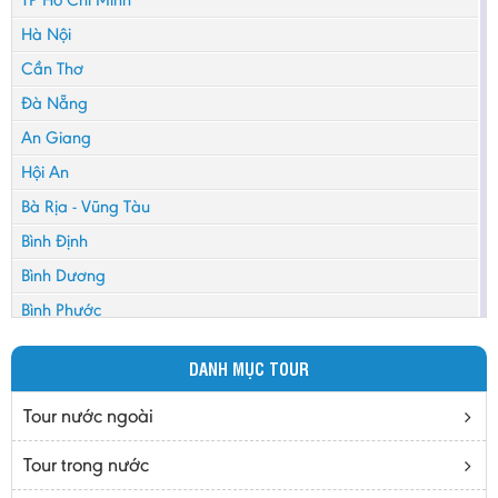
Hà Nội
Cần Thơ
Đà Nẵng
An Giang
Hội An
Bà Rịa - Vũng Tàu
Bình Định
Bình Dương
Bình Phước
Bình Thuận
DANH MỤC TOUR
Bắc Cạn
Bắc Giang
Tour nước ngoài
Bắc Ninh
Tour trong nước
Bạc Liêu