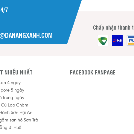
4/7
Chấp nhận thanh 
H@DANANGXANH.COM
T NHIỀU NHẤT
FACEBOOK FANPAGE
 Lan 4 ngày
apore 5 ngày
à trong ngày
p Cù Lao Chàm
Hành Sơn Hội An
ngắm san hô Sơn Trà
ẵng đi Huế