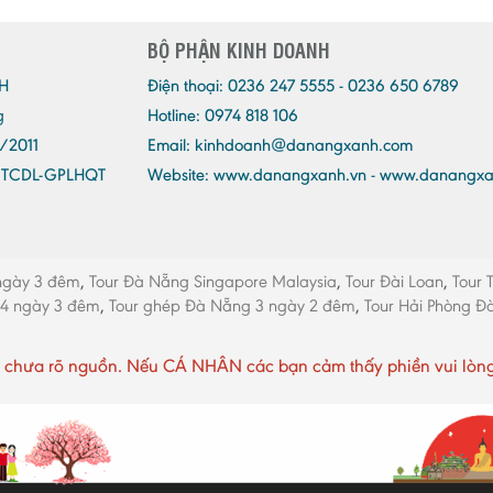
BỘ PHẬN KINH DOANH
H
Điện thoại:
0236 247 5555 - 0236 650 6789
g
Hotline: 0974 818 106
/2011
Email:
kinhdoanh@danangxanh.com
/TCDL-GPLHQT
Website: www.danangxanh.vn - www.danangx
ngày 3 đêm
,
Tour Đà Nẵng Singapore Malaysia
,
Tour Đài Loan
,
Tour 
 4 ngày 3 đêm
,
Tour ghép Đà Nẵng 3 ngày 2 đêm
,
Tour Hải Phòng 
chưa rõ nguồn. Nếu CÁ NHÂN các bạn cảm thấy phiền vui lòng li