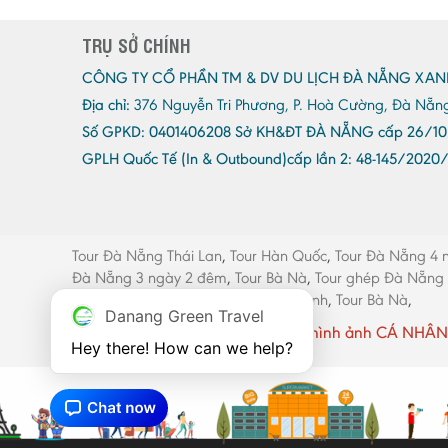
TRỤ SỞ CHÍNH
CÔNG TY CỔ PHẦN TM & DV DU LỊCH ĐÀ NẴNG XAN
Địa chỉ:
376 Nguyễn Tri Phương, P. Hoà Cường, Đà Nẵn
Số GPKD:
0401406208 Sở KH&ĐT ĐÀ NẴNG cấp 26/10
GPLH Quốc Tế (In & Outbound)cấp lần 2:
48-145/2020
Tour Đà Nẵng Thái Lan
,
Tour Hàn Quốc
,
Tour Đà Nẵng 4 
Đà Nẵng 3 ngày 2 đêm
,
Tour Bà Nà
,
Tour ghép Đà Nẵng
máy Đà Nẵng
,
Thang máy Quảng Bình
,
Tour Bà Nà
,
Danang Green Travel
Website có sử dụng một số hình ảnh CÁ NHÂN 
Hey there! How can we help?