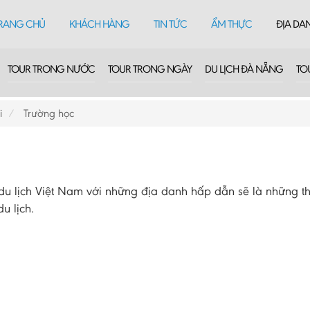
RANG CHỦ
KHÁCH HÀNG
TIN TỨC
ẨM THỰC
ĐỊA DA
TOUR TRONG NƯỚC
TOUR TRONG NGÀY
DU LỊCH ĐÀ NẴNG
TO
i
Trường học
 lịch Việt Nam với những địa danh hấp dẫn sẽ là những th
u lịch.