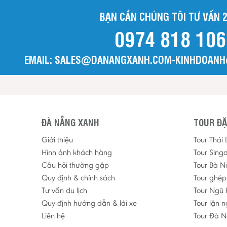
BẠN CẦN CHÚNG TÔI TƯ VẤN 2
0974 818 106
EMAIL: SALES@DANANGXANH.COM-KINHDOAN
ĐÀ NẴNG XANH
TOUR ĐẶ
Giới thiệu
Tour Thái
Hình ảnh khách hàng
Tour Sing
Câu hỏi thường gặp
Tour Bà N
Quy định & chính sách
Tour ghé
Tư vấn du lịch
Tour Ngũ 
Quy định hướng dẫn & lái xe
Tour lặn 
Liên hệ
Tour Đà N