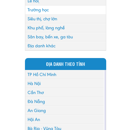
Lễ hội
Trường học
Siêu thị, chợ lớn
Khu phố, làng nghề
Sân bay, bến xe, ga tàu
Địa danh khác
ĐỊA DANH THEO TỈNH
TP Hồ Chí Minh
Hà Nội
Cần Thơ
Đà Nẵng
An Giang
Hội An
Bà Rịa - Vũng Tàu