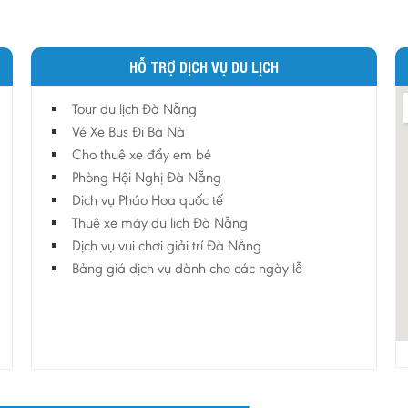
HỖ TRỢ DỊCH VỤ DU LỊCH
Tour du lịch Đà Nẵng
Vé Xe Bus Đi Bà Nà
Cho thuê xe đẩy em bé
Phòng Hội Nghị Đà Nẵng
Dich vụ Pháo Hoa quốc tế
Thuê xe máy du lich Đà Nẵng
Dịch vụ vui chơi giải trí Đà Nẵng
Bảng giá dịch vụ dành cho các ngày lễ