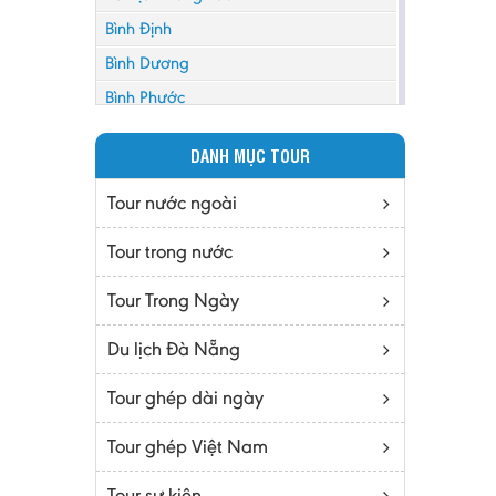
Bình Định
Bình Dương
Bình Phước
Bình Thuận
DANH MỤC TOUR
Bắc Cạn
Bắc Giang
Tour nước ngoài
Bắc Ninh
Tour trong nước
Bạc Liêu
Tour Trong Ngày
Bến Tre
Cà mau
Du lịch Đà Nẵng
Cao Bằng
Tour ghép dài ngày
Daknông
Đồng Nai
Tour ghép Việt Nam
Đồng Tháp
Tour sự kiện