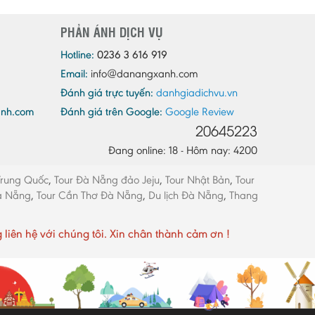
Quảng Ninh
PHẢN ÁNH DỊCH VỤ
Quảng Trị
Sóc Trăng
Hotline:
0236 3 616 919
Email:
info@danangxanh.com
Sơn La
Đánh giá trực tuyến:
danhgiadichvu.vn
Tây Ninh
anh.com
Đánh giá trên Google:
Google Review
Thái Bình
20645223
Thái Nguyên
Đang online: 18 - Hôm nay: 4200
Thừa Thiên - Huế
Trung Quốc
,
Tour Đà Nẵng đảo Jeju
,
Tour Nhật Bản
,
Tour
Thanh Hóa
Đà Nẵng
,
Tour Cần Thơ Đà Nẵng
,
Du lịch Đà Nẵng
,
Thang
Tiền Giang
Trà Vinh
ên hệ với chúng tôi. Xin chân thành cảm ơn !
Tuyên Quang
Vĩnh Long
Vĩnh Phúc