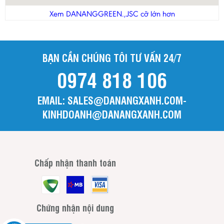
Thanh Hóa
Xem DANANGGREEN.,JSC cỡ lớn hơn
Tiền Giang
Trà Vinh
BẠN CẦN CHÚNG TÔI TƯ VẤN 24/7
Tuyên Quang
0974 818 106
Vĩnh Long
Vĩnh Phúc
EMAIL: SALES@DANANGXANH.COM-
Yên Bái
KINHDOANH@DANANGXANH.COM
Chấp nhận thanh toán
Chứng nhận nội dung