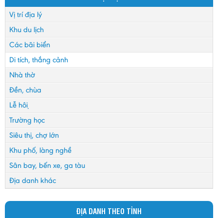
Vị trí địa lý
Khu du lịch
Các bãi biển
Di tích, thắng cảnh
Nhà thờ
Đền, chùa
Lễ hội
Trường học
Siêu thị, chợ lớn
Khu phố, làng nghề
Sân bay, bến xe, ga tàu
Địa danh khác
ĐỊA DANH THEO TỈNH