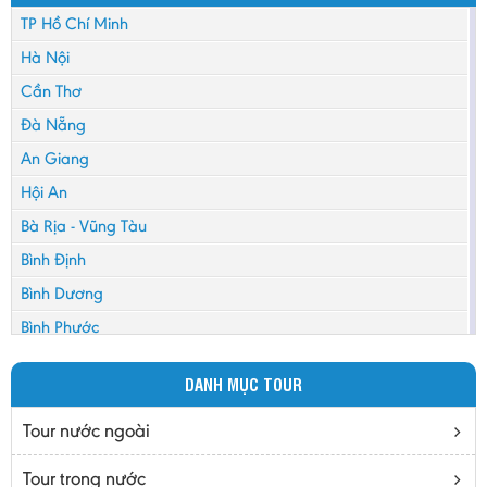
TP Hồ Chí Minh
Hà Nội
Cần Thơ
Đà Nẵng
An Giang
Hội An
Bà Rịa - Vũng Tàu
Bình Định
Bình Dương
Bình Phước
Bình Thuận
DANH MỤC TOUR
Bắc Cạn
Bắc Giang
Tour nước ngoài
Bắc Ninh
Tour trong nước