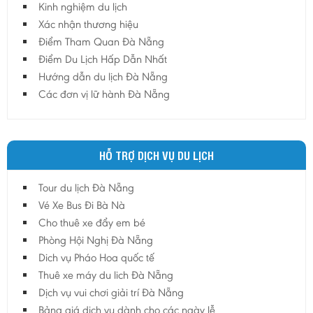
Kinh nghiệm du lịch
Hậu Giang
Xác nhận thương hiệu
Hải Dương
Điểm Tham Quan Đà Nẵng
Điểm Du Lịch Hấp Dẫn Nhất
Hải Phòng
Hướng dẫn du lịch Đà Nẵng
Hưng Yên
Các đơn vị lữ hành Đà Nẵng
Khánh Hoà
Kiên Giang
Kon Tum
HỖ TRỢ DỊCH VỤ DU LỊCH
Lào Cai
Tour du lịch Đà Nẵng
Lâm Đồng
Vé Xe Bus Đi Bà Nà
Lai Châu
Cho thuê xe đẩy em bé
Lạng Sơn
Phòng Hội Nghị Đà Nẵng
Long An
Dich vụ Pháo Hoa quốc tế
Thuê xe máy du lich Đà Nẵng
Nam Định
Dịch vụ vui chơi giải trí Đà Nẵng
Nghệ An
Bảng giá dịch vụ dành cho các ngày lễ