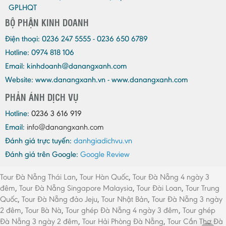
GPLHQT
BỘ PHẬN KINH DOANH
Điện thoại:
0236 247 5555 - 0236 650 6789
Hotline: 0974 818 106
Email:
kinhdoanh@danangxanh.com
Website: www.danangxanh.vn - www.danangxanh.com
PHẢN ÁNH DỊCH VỤ
Hotline:
0236 3 616 919
Email:
info@danangxanh.com
Đánh giá trực tuyến:
danhgiadichvu.vn
Đánh giá trên Google:
Google Review
Tour Đà Nẵng Thái Lan
,
Tour Hàn Quốc
,
Tour Đà Nẵng 4 ngày 3
đêm
,
Tour Đà Nẵng Singapore Malaysia
,
Tour Đài Loan
,
Tour Trung
Quốc
,
Tour Đà Nẵng đảo Jeju
,
Tour Nhật Bản
,
Tour Đà Nẵng 3 ngày
2 đêm
,
Tour Bà Nà
,
Tour ghép Đà Nẵng 4 ngày 3 đêm
,
Tour ghép
Đà Nẵng 3 ngày 2 đêm
,
Tour Hải Phòng Đà Nẵng
,
Tour Cần Thơ Đà