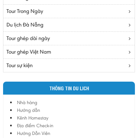
Bạc Liêu
Tour Trong Ngày
Bến Tre
Cà mau
Du lịch Đà Nẵng
Cao Bằng
Tour ghép dài ngày
Daknông
Đồng Nai
Tour ghép Việt Nam
Đồng Tháp
Tour sự kiện
Đắc Lắc
Điện Biên
THÔNG TIN DU LICH
Gia Lai
Hà Giang
Nhà hàng
Hà Nam
Hướng dẫn
Hà Tĩnh
Kênh Homestay
Địa điểm Check-in
Hà Tây
Hướng Dẫn Viên
Hòa Bình