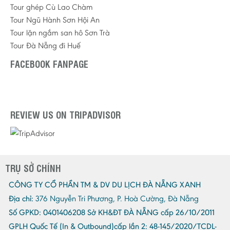
Tour ghép Cù Lao Chàm
Tour Ngũ Hành Sơn Hội An
Tour lặn ngắm san hô Sơn Trà
Tour Đà Nẵng đi Huế
FACEBOOK FANPAGE
REVIEW US ON TRIPADVISOR
TRỤ SỞ CHÍNH
CÔNG TY CỔ PHẦN TM & DV DU LỊCH ĐÀ NẴNG XANH
Địa chỉ:
376 Nguyễn Tri Phương, P. Hoà Cường, Đà Nẵng
Số GPKD:
0401406208 Sở KH&ĐT ĐÀ NẴNG cấp 26/10/2011
GPLH Quốc Tế (In & Outbound)cấp lần 2:
48-145/2020/TCDL-