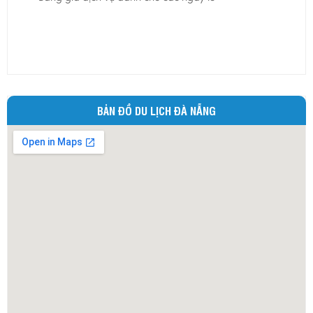
Ninh Bình
Ninh Thuận
Phú Thọ
Phú Yên
Quảng Bình
BẢN ĐỒ DU LỊCH ĐÀ NẴNG
Quảng Nam
Quảng Ngãi
Quảng Ninh
Quảng Trị
Sóc Trăng
Sơn La
Tây Ninh
Thái Bình
Thái Nguyên
Thừa Thiên - Huế