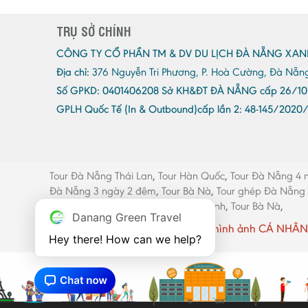
TRỤ SỞ CHÍNH
CÔNG TY CỔ PHẦN TM & DV DU LỊCH ĐÀ NẴNG XAN
Địa chỉ:
376 Nguyễn Tri Phương, P. Hoà Cường, Đà Nẵn
Số GPKD:
0401406208 Sở KH&ĐT ĐÀ NẴNG cấp 26/10
GPLH Quốc Tế (In & Outbound)cấp lần 2:
48-145/2020
Tour Đà Nẵng Thái Lan
,
Tour Hàn Quốc
,
Tour Đà Nẵng 4 
Đà Nẵng 3 ngày 2 đêm
,
Tour Bà Nà
,
Tour ghép Đà Nẵng
máy Đà Nẵng
,
Thang máy Quảng Bình
,
Tour Bà Nà
,
Danang Green Travel
Website có sử dụng một số hình ảnh CÁ NHÂN 
Hey there! How can we help?