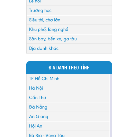
Lễ hội
Trường học
Siêu thị, chợ lớn
Khu phố, làng nghề
Sân bay, bến xe, ga tàu
Địa danh khác
ĐỊA DANH THEO TỈNH
TP Hồ Chí Minh
Hà Nội
Cần Thơ
Đà Nẵng
An Giang
Hội An
Bà Rịa - Vũng Tàu