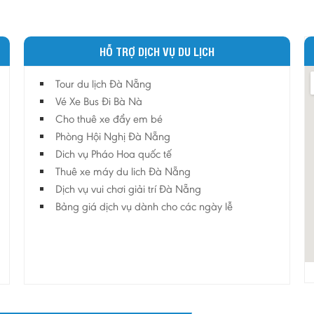
HỖ TRỢ DỊCH VỤ DU LỊCH
Tour du lịch Đà Nẵng
Vé Xe Bus Đi Bà Nà
Cho thuê xe đẩy em bé
Phòng Hội Nghị Đà Nẵng
Dich vụ Pháo Hoa quốc tế
Thuê xe máy du lich Đà Nẵng
Dịch vụ vui chơi giải trí Đà Nẵng
Bảng giá dịch vụ dành cho các ngày lễ