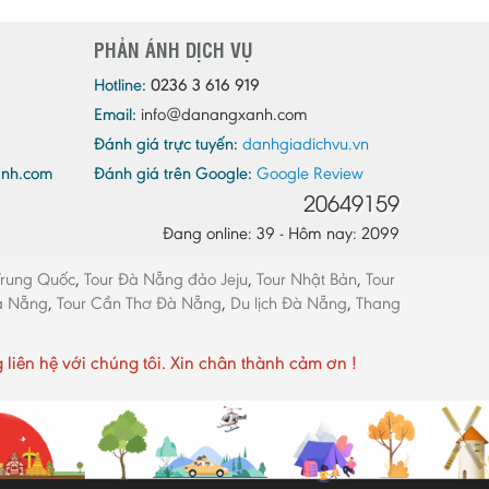
Quảng Ninh
PHẢN ÁNH DỊCH VỤ
Quảng Trị
Sóc Trăng
Hotline:
0236 3 616 919
Email:
info@danangxanh.com
Sơn La
Đánh giá trực tuyến:
danhgiadichvu.vn
Tây Ninh
anh.com
Đánh giá trên Google:
Google Review
Thái Bình
20649159
Thái Nguyên
Đang online: 39 - Hôm nay: 2099
Thừa Thiên - Huế
Trung Quốc
,
Tour Đà Nẵng đảo Jeju
,
Tour Nhật Bản
,
Tour
Thanh Hóa
Đà Nẵng
,
Tour Cần Thơ Đà Nẵng
,
Du lịch Đà Nẵng
,
Thang
Tiền Giang
Trà Vinh
ên hệ với chúng tôi. Xin chân thành cảm ơn !
Tuyên Quang
Vĩnh Long
Vĩnh Phúc