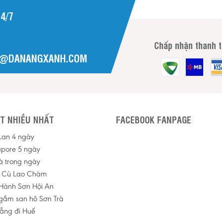
4/7
Chấp nhận thanh 
H@DANANGXANH.COM
T NHIỀU NHẤT
FACEBOOK FANPAGE
 Lan 4 ngày
apore 5 ngày
à trong ngày
p Cù Lao Chàm
Hành Sơn Hội An
ngắm san hô Sơn Trà
ẵng đi Huế