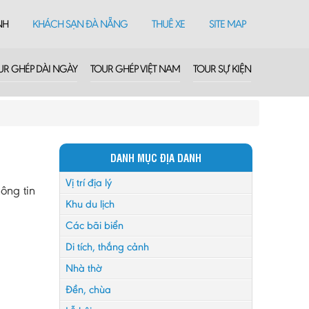
NH
KHÁCH SẠN ĐÀ NẴNG
THUÊ XE
SITE MAP
UR GHÉP DÀI NGÀY
TOUR GHÉP VIỆT NAM
TOUR SỰ KIỆN
DANH MỤC ĐỊA DANH
Vị trí địa lý
ông tin
Khu du lịch
Các bãi biển
Di tích, thắng cảnh
Nhà thờ
Đền, chùa