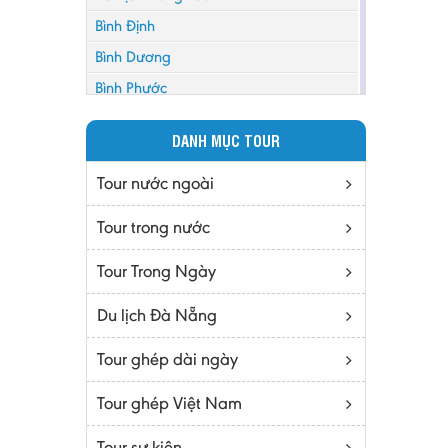
Bình Định
Bình Dương
Bình Phước
Bình Thuận
DANH MỤC TOUR
Bắc Cạn
Bắc Giang
Tour nước ngoài
Bắc Ninh
Tour trong nước
Bạc Liêu
Tour Trong Ngày
Bến Tre
Cà mau
Du lịch Đà Nẵng
Cao Bằng
Tour ghép dài ngày
Daknông
Đồng Nai
Tour ghép Việt Nam
Đồng Tháp
Tour sự kiện