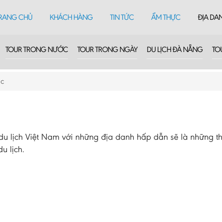
RANG CHỦ
KHÁCH HÀNG
TIN TỨC
ẨM THỰC
ĐỊA DA
TOUR TRONG NƯỚC
TOUR TRONG NGÀY
DU LỊCH ĐÀ NẴNG
TO
ắc
 lịch Việt Nam với những địa danh hấp dẫn sẽ là những th
u lịch.