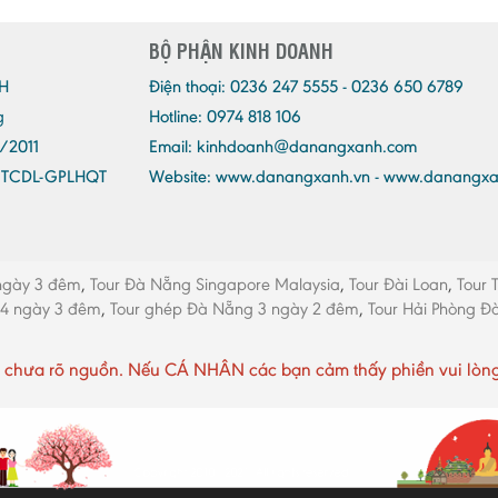
BỘ PHẬN KINH DOANH
H
Điện thoại:
0236 247 5555 - 0236 650 6789
g
Hotline: 0974 818 106
/2011
Email:
kinhdoanh@danangxanh.com
/TCDL-GPLHQT
Website: www.danangxanh.vn - www.danangx
ngày 3 đêm
,
Tour Đà Nẵng Singapore Malaysia
,
Tour Đài Loan
,
Tour 
 4 ngày 3 đêm
,
Tour ghép Đà Nẵng 3 ngày 2 đêm
,
Tour Hải Phòng 
chưa rõ nguồn. Nếu CÁ NHÂN các bạn cảm thấy phiền vui lòng li