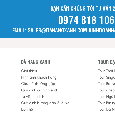
BẠN CẦN CHÚNG TÔI TƯ VẤN 2
0974 818 106
EMAIL: SALES@DANANGXANH.COM-KINHDOAN
ĐÀ NẴNG XANH
TOUR ĐẶ
Giới thiệu
Tour Thái
Hình ảnh khách hàng
Tour Sing
Câu hỏi thường gặp
Tour Bà N
Quy định & chính sách
Tour ghé
Tư vấn du lịch
Tour Ngũ 
Quy định hướng dẫn & lái xe
Tour lặn 
Liên hệ
Tour Đà N