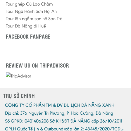
Tour ghép Cù Lao Chàm
Tour Ngũ Hành Sơn Hội An
Tour lặn ngắm san hô Sơn Trà
Tour Đà Nẵng đi Huế
FACEBOOK FANPAGE
REVIEW US ON TRIPADVISOR
TRỤ SỞ CHÍNH
CÔNG TY CỔ PHẦN TM & DV DU LỊCH ĐÀ NẴNG XANH
Địa chỉ:
376 Nguyễn Tri Phương, P. Hoà Cường, Đà Nẵng
Số GPKD:
0401406208 Sở KH&ĐT ĐÀ NẴNG cấp 26/10/2011
GPLH Quốc Tế (In & Outbound)cấp lần 2:
48-145/2020/TCDL-