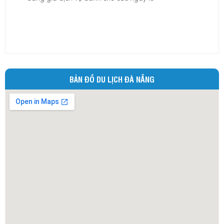
Ninh Bình
Ninh Thuận
Phú Thọ
Phú Yên
Quảng Bình
BẢN ĐỒ DU LỊCH ĐÀ NẴNG
Quảng Nam
Quảng Ngãi
Quảng Ninh
Quảng Trị
Sóc Trăng
Sơn La
Tây Ninh
Thái Bình
Thái Nguyên
Thừa Thiên - Huế