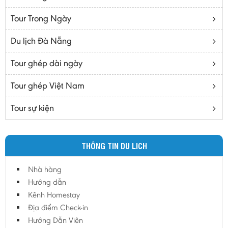
Bạc Liêu
Tour Trong Ngày
Bến Tre
Cà mau
Du lịch Đà Nẵng
Cao Bằng
Tour ghép dài ngày
Daknông
Đồng Nai
Tour ghép Việt Nam
Đồng Tháp
Tour sự kiện
Đắc Lắc
Điện Biên
THÔNG TIN DU LICH
Gia Lai
Hà Giang
Nhà hàng
Hà Nam
Hướng dẫn
Hà Tĩnh
Kênh Homestay
Địa điểm Check-in
Hà Tây
Hướng Dẫn Viên
Hòa Bình