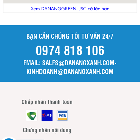
Thanh Hóa
Xem DANANGGREEN.,JSC cỡ lớn hơn
Tiền Giang
Trà Vinh
BẠN CẦN CHÚNG TÔI TƯ VẤN 24/7
Tuyên Quang
0974 818 106
Vĩnh Long
Vĩnh Phúc
EMAIL: SALES@DANANGXANH.COM-
Yên Bái
KINHDOANH@DANANGXANH.COM
Chấp nhận thanh toán
Chứng nhận nội dung