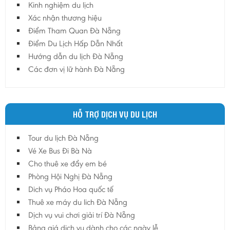
Kinh nghiệm du lịch
Hậu Giang
Xác nhận thương hiệu
Hải Dương
Điểm Tham Quan Đà Nẵng
Điểm Du Lịch Hấp Dẫn Nhất
Hải Phòng
Hướng dẫn du lịch Đà Nẵng
Hưng Yên
Các đơn vị lữ hành Đà Nẵng
Khánh Hoà
Kiên Giang
Kon Tum
HỖ TRỢ DỊCH VỤ DU LỊCH
Lào Cai
Tour du lịch Đà Nẵng
Lâm Đồng
Vé Xe Bus Đi Bà Nà
Lai Châu
Cho thuê xe đẩy em bé
Lạng Sơn
Phòng Hội Nghị Đà Nẵng
Long An
Dich vụ Pháo Hoa quốc tế
Thuê xe máy du lich Đà Nẵng
Nam Định
Dịch vụ vui chơi giải trí Đà Nẵng
Nghệ An
Bảng giá dịch vụ dành cho các ngày lễ