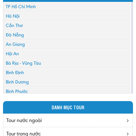
TP Hồ Chí Minh
Hà Nội
Cần Thơ
Đà Nẵng
An Giang
Hội An
Bà Rịa - Vũng Tàu
Bình Định
Bình Dương
Bình Phước
Bình Thuận
DANH MỤC TOUR
Bắc Cạn
Bắc Giang
Tour nước ngoài
Bắc Ninh
Tour trong nước