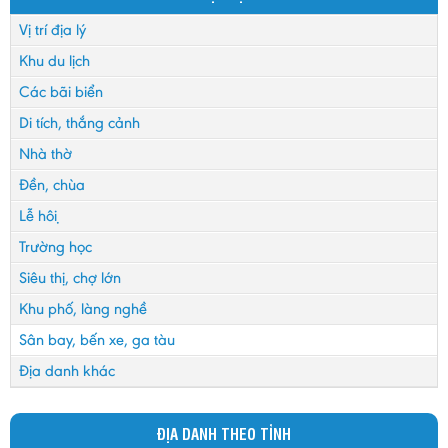
Vị trí địa lý
Khu du lịch
Các bãi biển
Di tích, thắng cảnh
Nhà thờ
Đền, chùa
Lễ hội
Trường học
Siêu thị, chợ lớn
Khu phố, làng nghề
Sân bay, bến xe, ga tàu
Địa danh khác
ĐỊA DANH THEO TỈNH