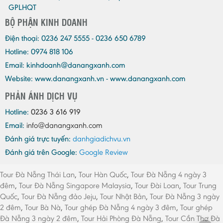
GPLHQT
BỘ PHẬN KINH DOANH
Điện thoại:
0236 247 5555 - 0236 650 6789
Hotline: 0974 818 106
Email:
kinhdoanh@danangxanh.com
Website: www.danangxanh.vn - www.danangxanh.com
PHẢN ÁNH DỊCH VỤ
Hotline:
0236 3 616 919
Email:
info@danangxanh.com
Đánh giá trực tuyến:
danhgiadichvu.vn
Đánh giá trên Google:
Google Review
Tour Đà Nẵng Thái Lan
,
Tour Hàn Quốc
,
Tour Đà Nẵng 4 ngày 3
đêm
,
Tour Đà Nẵng Singapore Malaysia
,
Tour Đài Loan
,
Tour Trung
Quốc
,
Tour Đà Nẵng đảo Jeju
,
Tour Nhật Bản
,
Tour Đà Nẵng 3 ngày
2 đêm
,
Tour Bà Nà
,
Tour ghép Đà Nẵng 4 ngày 3 đêm
,
Tour ghép
Đà Nẵng 3 ngày 2 đêm
,
Tour Hải Phòng Đà Nẵng
,
Tour Cần Thơ Đà