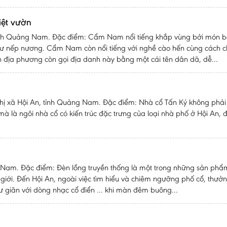
iệt vườn
n, tỉnh Quảng Nam. Đặc điểm: Cẩm Nam nổi tiếng khắp vùng bởi món b
hư nếp nương. Cẩm Nam còn nổi tiếng với nghề cào hến cùng cách c
địa phương còn gọi địa danh này bằng một cái tên dân dã, dễ...
, thị xã Hội An, tỉnh Quảng Nam. Ðặc điểm: Nhà cổ Tấn Ký không phải
mà là ngôi nhà cổ có kiến trúc đặc trưng của loại nhà phố ở Hội An, 
ảng Nam. Đặc điểm: Đèn lồng truyền thống là một trong những sản ph
 giới. Đến Hội An, ngoài việc tìm hiểu và chiêm ngưỡng phố cổ, thưở
ư giãn với dòng nhạc cổ điển ... khi màn đêm buông...