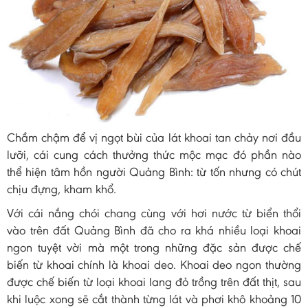
Chầm chậm để vị ngọt bùi của lát khoai tan chảy nơi đầu
lưỡi, cái cung cách thưởng thức mộc mạc đó phần nào
thể hiện tâm hồn người Quảng Bình: từ tốn nhưng có chút
chịu đựng, kham khổ.
Với cái nắng chói chang cùng với hơi nước từ biển thổi
vào trên đất Quảng Bình đã cho ra khá nhiều loại khoai
ngon tuyệt vời mà một trong những đặc sản được chế
biến từ khoai chính là khoai deo. Khoai deo ngon thường
được chế biến từ loại khoai lang đỏ trồng trên đất thịt, sau
khi luộc xong sẽ cắt thành từng lát và phơi khô khoảng 10