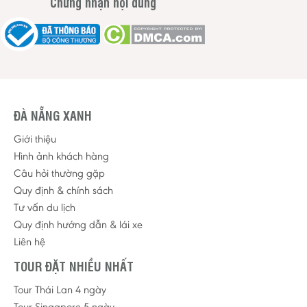
Chứng nhận nội dung
ĐÀ NẴNG XANH
Giới thiệu
Hình ảnh khách hàng
Câu hỏi thường gặp
Quy định & chính sách
Tư vấn du lịch
Quy định hướng dẫn & lái xe
Liên hệ
TOUR ĐẶT NHIỀU NHẤT
Tour Thái Lan 4 ngày
Tour Singapore 5 ngày