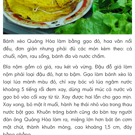
Bánh xèo Quảng Hòa làm bằng gạo đỏ, hoa văn nổi
đều, đơn giản nhưng phải đủ các món kèm theo: cá
chuối, nộm, rau sống, bánh đa và nước chấm.
Đĩa nộm gồm có giá, rau két và vừng. Đậu đỗ giá làm
nộm phải loại đậu đỏ, hạt to bậm. Gạo làm bánh xèo là
loại lúa mành màu đỏ, chỉ xay bóc vỏ lúa ngâm nước
khoảng 5 tiếng rồi đem xay, dùng muôi múc cả nước và
gạo bỏ vào cối xay từ từ. Xay được hai lần cho gạo mịn.
Xay xong, bỏ một ít muối, hành hẹ thái nhỏ vào trong thau
nước bột gạo. Khuôn tráng bánh cũng do bàn tay người
đàn ông Quảng Hòa làm ra, miệng lớn hơn bát ăn cơm
một chút, thành khuôn mỏng, cao khoảng 1,5 cm, đáy
bằng phẳng.