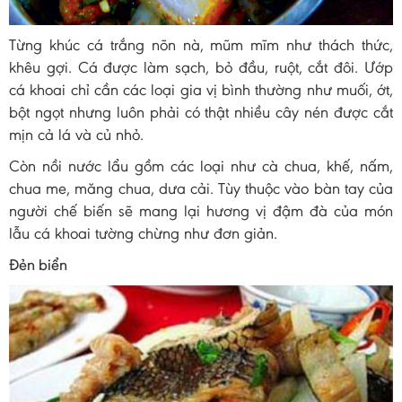
Từng khúc cá trắng nõn nà, mũm mĩm như thách thức,
khêu gợi. Cá được làm sạch, bỏ đầu, ruột, cắt đôi. Ướp
cá khoai chỉ cần các loại gia vị bình thường như muối, ớt,
bột ngọt nhưng luôn phải có thật nhiều cây nén được cắt
mịn cả lá và củ nhỏ.
Còn nồi nước lẩu gồm các loại như cà chua, khế, nấm,
chua me, măng chua, dưa cải. Tùy thuộc vào bàn tay của
người chế biến sẽ mang lại hương vị đậm đà của món
lẫu cá khoai tường chừng như đơn giản.
Đẻn biển