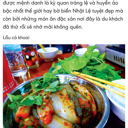
được mệnh danh là kỳ quan tráng lệ và huyền ảo
bậc nhất thế giới hay bờ biển Nhật Lệ tuyệt đẹp mà
còn bởi những món ăn đặc sản nơi đây là du khách
đã thử rồi sẽ nhớ mãi không quên.
Lẩu cá khoai