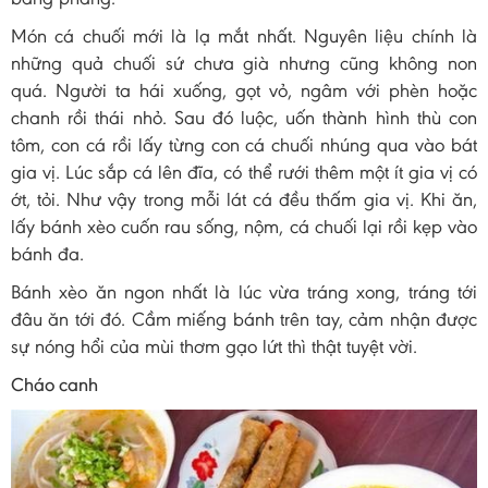
Món cá chuối mới là lạ mắt nhất. Nguyên liệu chính là
những quả chuối sứ chưa già nhưng cũng không non
quá. Người ta hái xuống, gọt vỏ, ngâm với phèn hoặc
chanh rồi thái nhỏ. Sau đó luộc, uốn thành hình thù con
tôm, con cá rồi lấy từng con cá chuối nhúng qua vào bát
gia vị. Lúc sắp cá lên đĩa, có thể rưới thêm một ít gia vị có
ớt, tỏi. Như vậy trong mỗi lát cá đều thấm gia vị. Khi ăn,
lấy bánh xèo cuốn rau sống, nộm, cá chuối lại rồi kẹp vào
bánh đa.
Bánh xèo ăn ngon nhất là lúc vừa tráng xong, tráng tới
đâu ăn tới đó. Cầm miếng bánh trên tay, cảm nhận được
sự nóng hổi của mùi thơm gạo lứt thì thật tuyệt vời.
Cháo canh