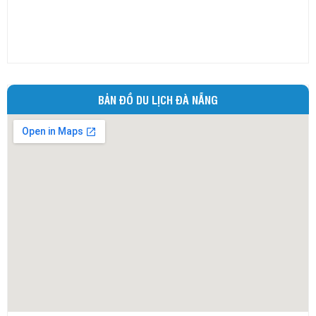
Ninh Thuận
Phú Thọ
Phú Yên
Quảng Bình
BẢN ĐỒ DU LỊCH ĐÀ NẴNG
Quảng Nam
Quảng Ngãi
Quảng Ninh
Quảng Trị
Sóc Trăng
Sơn La
Tây Ninh
Thái Bình
Thái Nguyên
Thừa Thiên - Huế