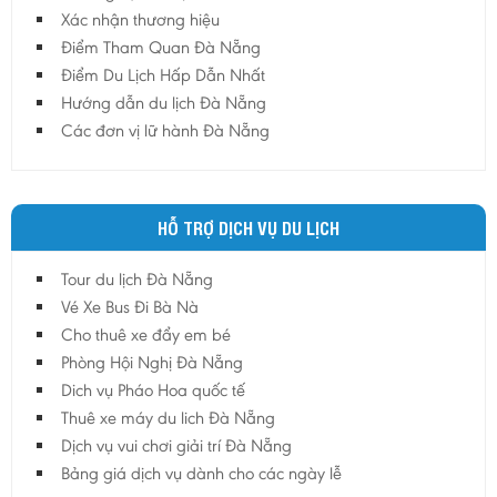
Hậu Giang
Xác nhận thương hiệu
Hải Dương
Điểm Tham Quan Đà Nẵng
Điểm Du Lịch Hấp Dẫn Nhất
Hải Phòng
Hướng dẫn du lịch Đà Nẵng
Hưng Yên
Các đơn vị lữ hành Đà Nẵng
Khánh Hoà
Kiên Giang
Kon Tum
HỖ TRỢ DỊCH VỤ DU LỊCH
Lào Cai
Tour du lịch Đà Nẵng
Lâm Đồng
Vé Xe Bus Đi Bà Nà
Lai Châu
Cho thuê xe đẩy em bé
Lạng Sơn
Phòng Hội Nghị Đà Nẵng
Long An
Dich vụ Pháo Hoa quốc tế
Thuê xe máy du lich Đà Nẵng
Nam Định
Dịch vụ vui chơi giải trí Đà Nẵng
Nghệ An
Bảng giá dịch vụ dành cho các ngày lễ
Ninh Bình