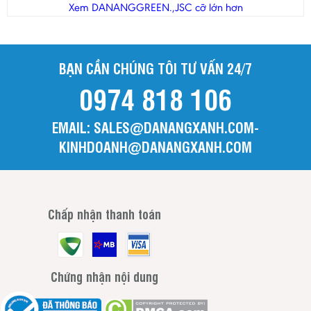
Thanh Hóa
Xem DANANGGREEN.,JSC cỡ lớn hơn
Tiền Giang
Trà Vinh
BẠN CẦN CHÚNG TÔI TƯ VẤN 24/7
Tuyên Quang
0974 818 106
Vĩnh Long
Vĩnh Phúc
EMAIL: SALES@DANANGXANH.COM-
Yên Bái
KINHDOANH@DANANGXANH.COM
Chấp nhận thanh toán
Chứng nhận nội dung