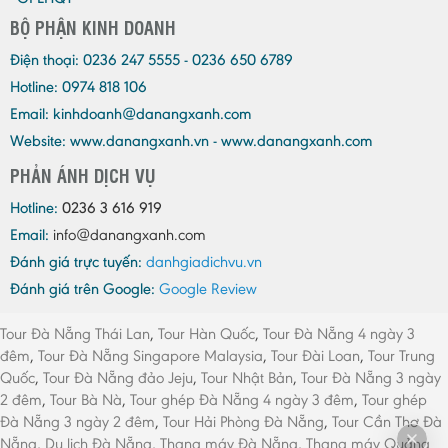
BỘ PHẬN KINH DOANH
Điện thoại:
0236 247 5555 - 0236 650 6789
Hotline: 0974 818 106
Email:
kinhdoanh@danangxanh.com
Website: www.danangxanh.vn - www.danangxanh.com
PHẢN ÁNH DỊCH VỤ
Hotline:
0236 3 616 919
Email:
info@danangxanh.com
Đánh giá trực tuyến:
danhgiadichvu.vn
Đánh giá trên Google:
Google Review
Tour Đà Nẵng Thái Lan
,
Tour Hàn Quốc
,
Tour Đà Nẵng 4 ngày 3
đêm
,
Tour Đà Nẵng Singapore Malaysia
,
Tour Đài Loan
,
Tour Trung
Quốc
,
Tour Đà Nẵng đảo Jeju
,
Tour Nhật Bản
,
Tour Đà Nẵng 3 ngày
2 đêm
,
Tour Bà Nà
,
Tour ghép Đà Nẵng 4 ngày 3 đêm
,
Tour ghép
Đà Nẵng 3 ngày 2 đêm
,
Tour Hải Phòng Đà Nẵng
,
Tour Cần Thơ Đà
Nẵng
,
Du lịch Đà Nẵng
,
Thang máy Đà Nẵng
,
Thang máy Quảng