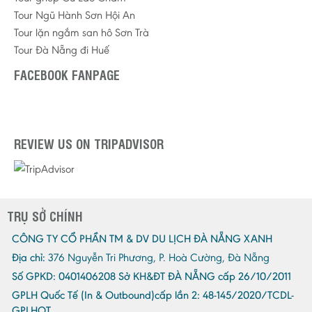
Tour Ngũ Hành Sơn Hội An
Tour lặn ngắm san hô Sơn Trà
Tour Đà Nẵng đi Huế
FACEBOOK FANPAGE
REVIEW US ON TRIPADVISOR
TRỤ SỞ CHÍNH
CÔNG TY CỔ PHẦN TM & DV DU LỊCH ĐÀ NẴNG XANH
Địa chỉ:
376 Nguyễn Tri Phương, P. Hoà Cường, Đà Nẵng
Số GPKD:
0401406208 Sở KH&ĐT ĐÀ NẴNG cấp 26/10/2011
GPLH Quốc Tế (In & Outbound)cấp lần 2:
48-145/2020/TCDL-
GPLHQT