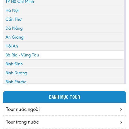
TP Hồ Chí Minh
Hà Nội
Cần Thơ
Đà Nẵng
An Giang
Hội An
Bà Rịa - Vũng Tàu
Bình Định
Bình Dương
Bình Phước
Bình Thuận
DANH MỤC TOUR
Bắc Cạn
Bắc Giang
Tour nước ngoài
Bắc Ninh
Tour trong nước
Bạc Liêu