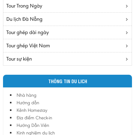
Tour Trong Ngày
Bến Tre
Cà mau
Du lịch Đà Nẵng
Cao Bằng
Tour ghép dài ngày
Daknông
Đồng Nai
Tour ghép Việt Nam
Đồng Tháp
Tour sự kiện
Đắc Lắc
Điện Biên
THÔNG TIN DU LICH
Gia Lai
Hà Giang
Nhà hàng
Hà Nam
Hướng dẫn
Hà Tĩnh
Kênh Homestay
Địa điểm Check-in
Hà Tây
Hướng Dẫn Viên
Hòa Bình
Kinh nghiệm du lịch