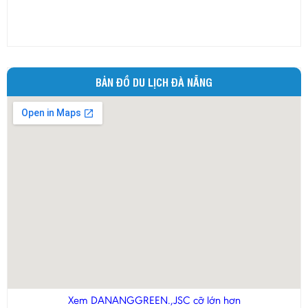
Ninh Thuận
Phú Thọ
Phú Yên
Quảng Bình
BẢN ĐỒ DU LỊCH ĐÀ NẴNG
Quảng Nam
Quảng Ngãi
Quảng Ninh
Quảng Trị
Sóc Trăng
Sơn La
Tây Ninh
Thái Bình
Thái Nguyên
Thừa Thiên - Huế
Thanh Hóa
Xem DANANGGREEN.,JSC cỡ lớn hơn