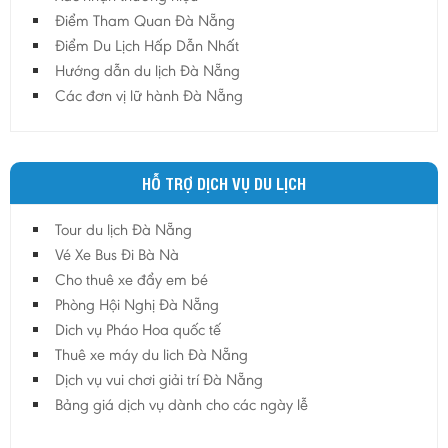
Hải Dương
Điểm Tham Quan Đà Nẵng
Điểm Du Lịch Hấp Dẫn Nhất
Hải Phòng
Hướng dẫn du lịch Đà Nẵng
Hưng Yên
Các đơn vị lữ hành Đà Nẵng
Khánh Hoà
Kiên Giang
Kon Tum
HỖ TRỢ DỊCH VỤ DU LỊCH
Lào Cai
Tour du lịch Đà Nẵng
Lâm Đồng
Vé Xe Bus Đi Bà Nà
Lai Châu
Cho thuê xe đẩy em bé
Lạng Sơn
Phòng Hội Nghị Đà Nẵng
Long An
Dich vụ Pháo Hoa quốc tế
Thuê xe máy du lich Đà Nẵng
Nam Định
Dịch vụ vui chơi giải trí Đà Nẵng
Nghệ An
Bảng giá dịch vụ dành cho các ngày lễ
Ninh Bình