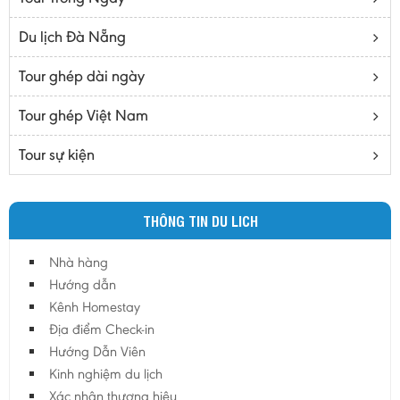
Cà mau
Du lịch Đà Nẵng
Cao Bằng
Tour ghép dài ngày
Daknông
Đồng Nai
Tour ghép Việt Nam
Đồng Tháp
Tour sự kiện
Đắc Lắc
Điện Biên
THÔNG TIN DU LICH
Gia Lai
Hà Giang
Nhà hàng
Hà Nam
Hướng dẫn
Hà Tĩnh
Kênh Homestay
Địa điểm Check-in
Hà Tây
Hướng Dẫn Viên
Hòa Bình
Kinh nghiệm du lịch
Hậu Giang
Xác nhận thương hiệu