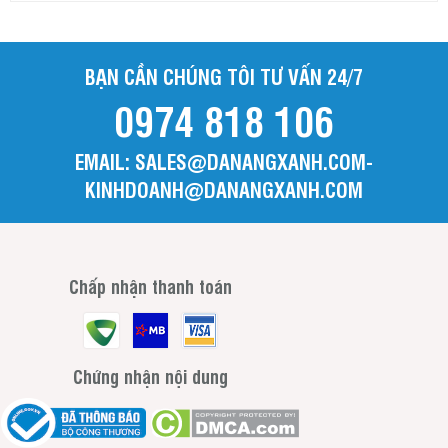
Tiền Giang
Trà Vinh
BẠN CẦN CHÚNG TÔI TƯ VẤN 24/7
Tuyên Quang
0974 818 106
Vĩnh Long
Vĩnh Phúc
EMAIL: SALES@DANANGXANH.COM-
Yên Bái
KINHDOANH@DANANGXANH.COM
Chấp nhận thanh toán
Chứng nhận nội dung