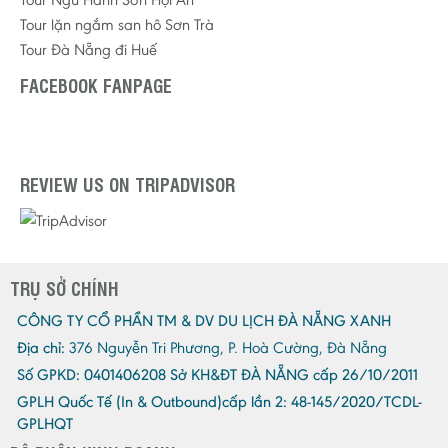
Tour lặn ngắm san hô Sơn Trà
Tour Đà Nẵng đi Huế
FACEBOOK FANPAGE
REVIEW US ON TRIPADVISOR
TRỤ SỞ CHÍNH
CÔNG TY CỔ PHẦN TM & DV DU LỊCH ĐÀ NẴNG XANH
Địa chỉ:
376 Nguyễn Tri Phương, P. Hoà Cường, Đà Nẵng
Số GPKD:
0401406208 Sở KH&ĐT ĐÀ NẴNG cấp 26/10/2011
GPLH Quốc Tế (In & Outbound)cấp lần 2:
48-145/2020/TCDL-
GPLHQT