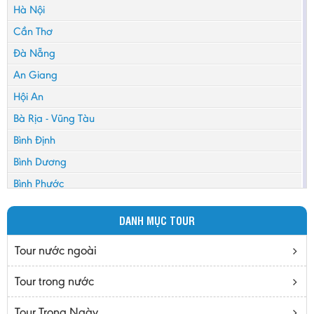
Hà Nội
Cần Thơ
Đà Nẵng
An Giang
Hội An
Bà Rịa - Vũng Tàu
Bình Định
Bình Dương
Bình Phước
Bình Thuận
DANH MỤC TOUR
Bắc Cạn
Bắc Giang
Tour nước ngoài
Bắc Ninh
Tour trong nước
Bạc Liêu
Tour Trong Ngày
Bến Tre