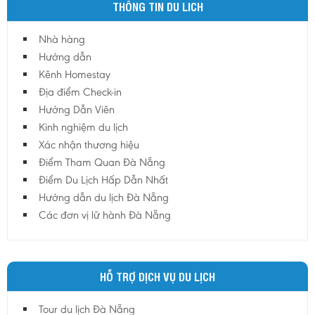
THÔNG TIN DU LICH
Gia Lai
Hà Giang
Nhà hàng
Hà Nam
Hướng dẫn
Hà Tĩnh
Kênh Homestay
Địa điểm Check-in
Hà Tây
Hướng Dẫn Viên
Hòa Bình
Kinh nghiệm du lịch
Hậu Giang
Xác nhận thương hiệu
Hải Dương
Điểm Tham Quan Đà Nẵng
Điểm Du Lịch Hấp Dẫn Nhất
Hải Phòng
Hướng dẫn du lịch Đà Nẵng
Hưng Yên
Các đơn vị lữ hành Đà Nẵng
Khánh Hoà
Kiên Giang
Kon Tum
HỖ TRỢ DỊCH VỤ DU LỊCH
Lào Cai
Tour du lịch Đà Nẵng
Lâm Đồng