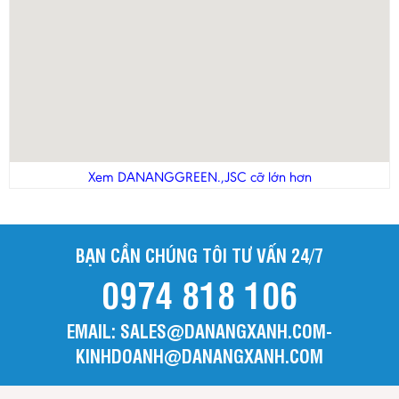
Sóc Trăng
Sơn La
Tây Ninh
Thái Bình
Thái Nguyên
Thừa Thiên - Huế
Thanh Hóa
Xem DANANGGREEN.,JSC cỡ lớn hơn
Tiền Giang
Trà Vinh
BẠN CẦN CHÚNG TÔI TƯ VẤN 24/7
Tuyên Quang
0974 818 106
Vĩnh Long
Vĩnh Phúc
EMAIL: SALES@DANANGXANH.COM-
Yên Bái
KINHDOANH@DANANGXANH.COM