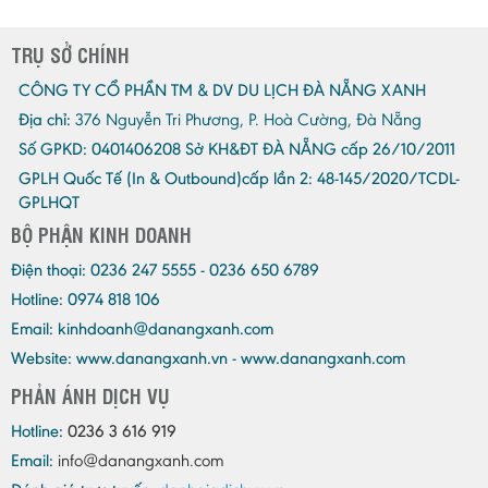
TRỤ SỞ CHÍNH
CÔNG TY CỔ PHẦN TM & DV DU LỊCH ĐÀ NẴNG XANH
Địa chỉ:
376 Nguyễn Tri Phương, P. Hoà Cường, Đà Nẵng
Số GPKD:
0401406208 Sở KH&ĐT ĐÀ NẴNG cấp 26/10/2011
GPLH Quốc Tế (In & Outbound)cấp lần 2:
48-145/2020/TCDL-
GPLHQT
BỘ PHẬN KINH DOANH
Điện thoại:
0236 247 5555 - 0236 650 6789
Hotline: 0974 818 106
Email:
kinhdoanh@danangxanh.com
Website: www.danangxanh.vn - www.danangxanh.com
PHẢN ÁNH DỊCH VỤ
Hotline:
0236 3 616 919
Email:
info@danangxanh.com