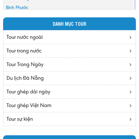
Bình Phước
Bình Thuận
DANH MỤC TOUR
Bắc Cạn
Bắc Giang
Tour nước ngoài
Bắc Ninh
Tour trong nước
Bạc Liêu
Tour Trong Ngày
Bến Tre
Cà mau
Du lịch Đà Nẵng
Cao Bằng
Tour ghép dài ngày
Daknông
Đồng Nai
Tour ghép Việt Nam
Đồng Tháp
Tour sự kiện
Đắc Lắc
Điện Biên