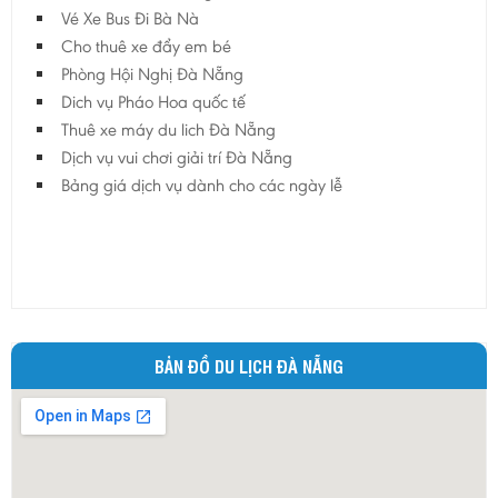
Vé Xe Bus Đi Bà Nà
Lai Châu
Cho thuê xe đẩy em bé
Lạng Sơn
Phòng Hội Nghị Đà Nẵng
Long An
Dich vụ Pháo Hoa quốc tế
Thuê xe máy du lich Đà Nẵng
Nam Định
Dịch vụ vui chơi giải trí Đà Nẵng
Nghệ An
Bảng giá dịch vụ dành cho các ngày lễ
Ninh Bình
Ninh Thuận
Phú Thọ
Phú Yên
Quảng Bình
BẢN ĐỒ DU LỊCH ĐÀ NẴNG
Quảng Nam
Quảng Ngãi
Quảng Ninh
Quảng Trị