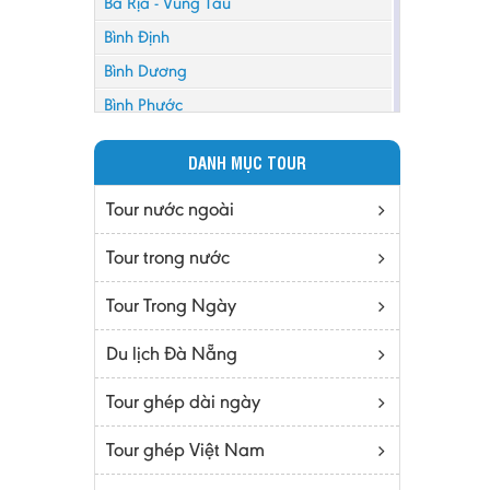
Bà Rịa - Vũng Tàu
Bình Định
Bình Dương
Bình Phước
Bình Thuận
DANH MỤC TOUR
Bắc Cạn
Bắc Giang
Tour nước ngoài
Bắc Ninh
Tour trong nước
Bạc Liêu
Tour Trong Ngày
Bến Tre
Cà mau
Du lịch Đà Nẵng
Cao Bằng
Tour ghép dài ngày
Daknông
Đồng Nai
Tour ghép Việt Nam
Đồng Tháp