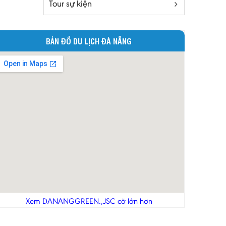
Tour sự kiện
Đắc Lắc
Điện Biên
BẢN ĐỒ DU LỊCH ĐÀ NẴNG
Gia Lai
Hà Giang
Hà Nam
Hà Tĩnh
Hà Tây
Hòa Bình
Hậu Giang
Hải Dương
Hải Phòng
Hưng Yên
Khánh Hoà
Xem DANANGGREEN.,JSC cỡ lớn hơn
Kiên Giang