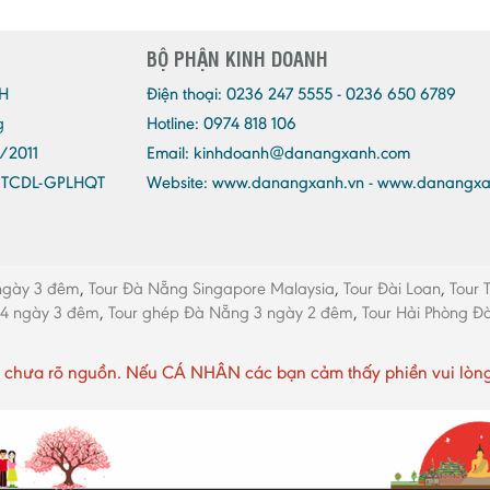
BỘ PHẬN KINH DOANH
H
Điện thoại:
0236 247 5555 - 0236 650 6789
g
Hotline: 0974 818 106
/2011
Email:
kinhdoanh@danangxanh.com
/TCDL-GPLHQT
Website: www.danangxanh.vn - www.danangx
ngày 3 đêm
,
Tour Đà Nẵng Singapore Malaysia
,
Tour Đài Loan
,
Tour 
 4 ngày 3 đêm
,
Tour ghép Đà Nẵng 3 ngày 2 đêm
,
Tour Hải Phòng 
chưa rõ nguồn. Nếu CÁ NHÂN các bạn cảm thấy phiền vui lòng li