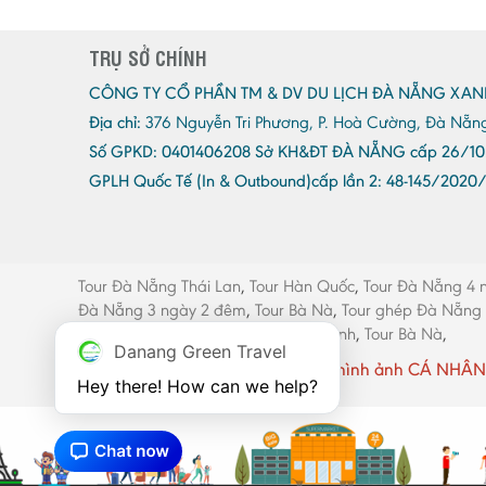
TRỤ SỞ CHÍNH
CÔNG TY CỔ PHẦN TM & DV DU LỊCH ĐÀ NẴNG XAN
Địa chỉ:
376 Nguyễn Tri Phương, P. Hoà Cường, Đà Nẵn
Số GPKD:
0401406208 Sở KH&ĐT ĐÀ NẴNG cấp 26/10
GPLH Quốc Tế (In & Outbound)cấp lần 2:
48-145/2020
Tour Đà Nẵng Thái Lan
,
Tour Hàn Quốc
,
Tour Đà Nẵng 4 
Đà Nẵng 3 ngày 2 đêm
,
Tour Bà Nà
,
Tour ghép Đà Nẵng
máy Đà Nẵng
,
Thang máy Quảng Bình
,
Tour Bà Nà
,
Danang Green Travel
Website có sử dụng một số hình ảnh CÁ NHÂN 
Hey there! How can we help?