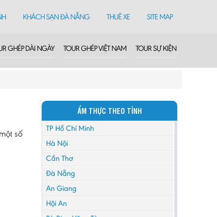
NH
KHÁCH SẠN ĐÀ NẴNG
THUÊ XE
SITE MAP
UR GHÉP DÀI NGÀY
TOUR GHÉP VIỆT NAM
TOUR SỰ KIỆN
ẨM THỰC THEO TỈNH
TP Hồ Chí Minh
một số
Hà Nội
Cần Thơ
Đà Nẵng
An Giang
Hội An