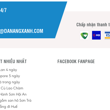
4/7
Chấp nhận thanh 
H@DANANGXANH.COM
T NHIỀU NHẤT
FACEBOOK FANPAGE
 Lan 4 ngày
apore 5 ngày
à trong ngày
p Cù Lao Chàm
Hành Sơn Hội An
ngắm san hô Sơn Trà
ẵng đi Huế