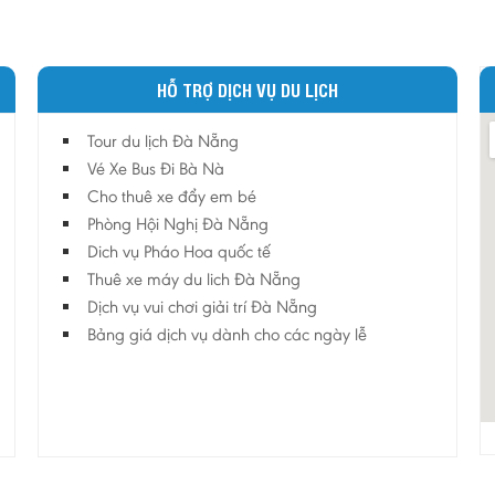
HỖ TRỢ DỊCH VỤ DU LỊCH
Tour du lịch Đà Nẵng
Vé Xe Bus Đi Bà Nà
Cho thuê xe đẩy em bé
Phòng Hội Nghị Đà Nẵng
Dich vụ Pháo Hoa quốc tế
Thuê xe máy du lich Đà Nẵng
Dịch vụ vui chơi giải trí Đà Nẵng
Bảng giá dịch vụ dành cho các ngày lễ