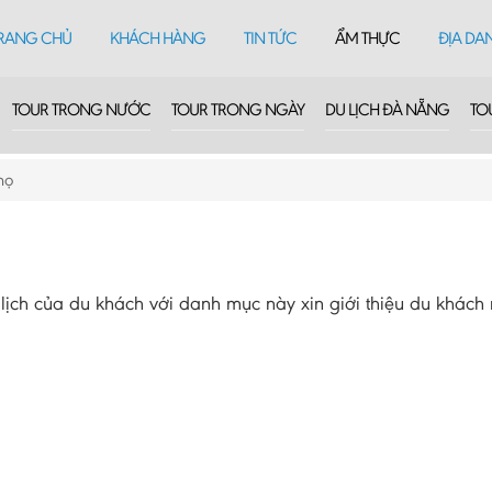
RANG CHỦ
KHÁCH HÀNG
TIN TỨC
ẨM THỰC
ĐỊA DA
TOUR TRONG NƯỚC
TOUR TRONG NGÀY
DU LỊCH ĐÀ NẴNG
TO
họ
ịch của du khách với danh mục này xin giới thiệu du khách 