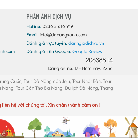
Quảng Ninh
PHẢN ÁNH DỊCH VỤ
Quảng Trị
Sóc Trăng
Hotline:
0236 3 616 919
Email:
info@danangxanh.com
Sơn La
Đánh giá trực tuyến:
danhgiadichvu.vn
Tây Ninh
anh.com
Đánh giá trên Google:
Google Review
Thái Bình
20638814
Thái Nguyên
Đang online: 17 - Hôm nay: 2256
Thừa Thiên - Huế
Trung Quốc
,
Tour Đà Nẵng đảo Jeju
,
Tour Nhật Bản
,
Tour
Thanh Hóa
Đà Nẵng
,
Tour Cần Thơ Đà Nẵng
,
Du lịch Đà Nẵng
,
Thang
Tiền Giang
Trà Vinh
ên hệ với chúng tôi. Xin chân thành cảm ơn !
Tuyên Quang
Vĩnh Long
Vĩnh Phúc