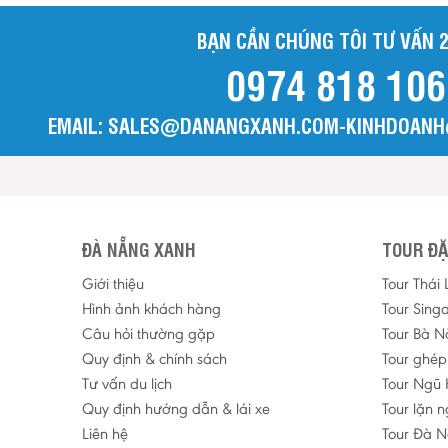
BẠN CẦN CHÚNG TÔI TƯ VẤN 2
0974 818 106
EMAIL: SALES@DANANGXANH.COM-KINHDOAN
ĐÀ NẴNG XANH
TOUR ĐẶ
Giới thiệu
Tour Thái
Hình ảnh khách hàng
Tour Sing
Câu hỏi thường gặp
Tour Bà N
Quy định & chính sách
Tour ghé
Tư vấn du lịch
Tour Ngũ 
Quy định hướng dẫn & lái xe
Tour lặn 
Liên hệ
Tour Đà N